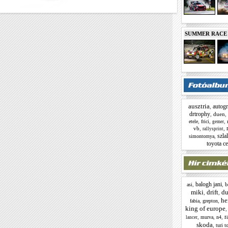
SUMMER RACE N
ausztria
autogri
,
drtrophy
,
duen
,
,
,
,
etele
frici
gemer
vb
,
,
rallysprint
szla
,
simontornya
toyota ce
balogh jani
,
,
b
asi
miki
drift
du
,
,
he
,
,
fabia
grepton
king of europe
r
,
,
,
murva
n4
lancer
skoda
,
turi t