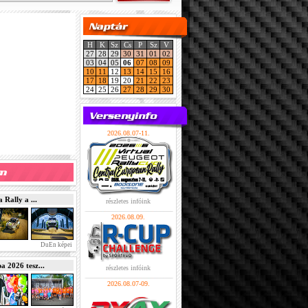
H
K
Sz
Cs
P
Sz
V
27
28
29
30
31
01
02
03
04
05
06
07
08
09
10
11
12
13
14
15
16
17
18
19
20
21
22
23
24
25
26
27
28
29
30
2026.08.07-11.
Rally a ...
részletes infóink
2026.08.09.
DuEn képei
2026 tesz...
részletes infóink
2026.08.07-09.