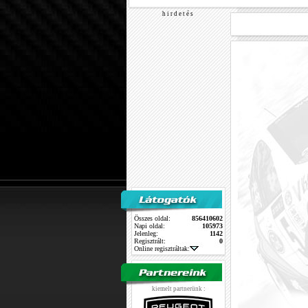
h i r d e t é s
Összes oldal:
856410602
Napi oldal:
105973
Jelenleg:
1142
Regisztrált:
0
Online regisztráltak:
kiemelt partnerünk :