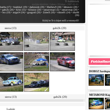
Ti küldtétek
utoljára feltöltött:
Gaben • 20 képet • 2007-05-01.
bartha (17)
•
fszabika1 (19)
•
darkinside (20)
•
Matthew9 (18)
•
fabiawrcc (20)
•
•
gabi2k (20)
•
6iAti (15)
•
6iJunior (20)
•
tamasveszp1 (5)
•
tamasveszp (20)
•
•
bcs (19)
•
zsiga14 (14)
•
gyugyu6 (20)
•
ZoleeX (16)
•
viktor01 (14)
•
tiby06
(16)
Küldj be Te is képet erről a versenyről!
sierra (13)
gabi2k (20)
DOBOZ Sardegna 
METABOND Kupa 
sierra (13)
gabi2k (20)
Lodoki