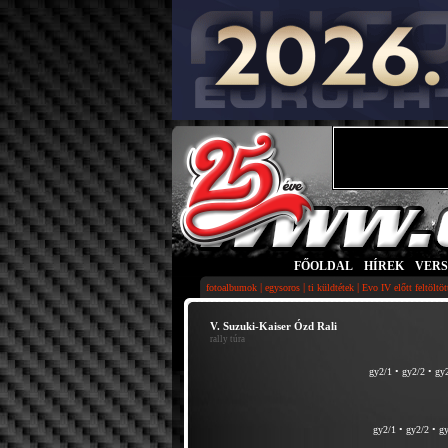
FŐOLDAL
|
HÍREK
|
VER
|
|
|
fotoalbumok
egysoros
ti küldtétek
Evo IV előtt feltöltö
V. Suzuki-Kaiser Ózd Rali
rally túra
gy2/1
•
gy2/2
•
gy
gy2/1
•
gy2/2
•
gy