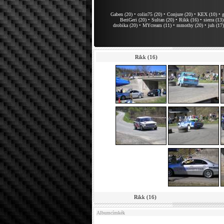
Gaben (20)
•
colin75 (20)
•
Conjure (20)
•
KEX (10)
•
g
BeriGeri (20)
•
Sultan (20)
•
Rikk (16)
•
sierra (13)
drobika (20)
•
MYcream (11)
•
mmothy (20)
•
juh (17)
Rikk (16)
Rikk (16)
Albumcímkék