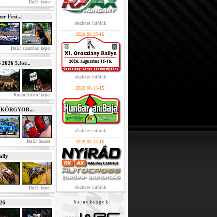
DuEn képei
r Fest...
részletes infóink
2026.08.15-16.
DuEn szombati képei
026 5.for...
részletes infóink
2026.08.13-15.
Kotán Kristóf képei
e KÖRGYOR...
részletes infóink
DuEn összes
2026.08.15-16.
lly
részletes infóink
DuEn képei
026
b a j n o k s á g o k :