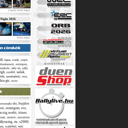
Csatlós Norbi képei
ight 2026
DuEn képei
ll
,
,
crash
,
,
bajna
csepel
,
,
k e d v e n c e i n k
dunaharaszti
esztergom
miskolc
,
,
rally
rally ob
salak
rigli
,
rozi64
,
,
lom
,
,
,
szombathely
teszt
lica gts
,
zsiros
bujdos
oroznaki tibi
,
en
esztergom
evo
,
,
,
rczig norbi
itiner
,
,
,
,
,
mafc
miskolc
mitsubishi
s2000
allyracing
rte
,
,
,
wrc
,
wald4tel
,
omi