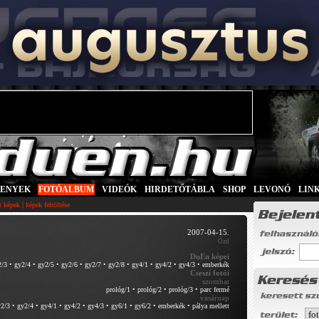
SENYEK
|
FOTÓALBUM
|
VIDEÓK
|
HIRDETŐTÁBLA
|
SHOP
|
LEVONÓ
|
LIN
|
tt képek
képek feltöltése
2007-04-15.
Ózd
DuEn képei
2/3
•
gy2/4
•
gy2/5
•
gy2/6
•
gy2/7
•
gy2/8
•
gy4/1
•
gy4/2
•
gy4/3
•
emberkék
Cseszi fotói
szombat
prológ/1
•
prológ/2
•
prológ/3
•
parc fermé
vasárnap
2/3
•
gy2/4
•
gy4/1
•
gy4/2
•
gy4/3
•
gy6/1
•
gy6/2
•
emberkék
•
pálya mellett