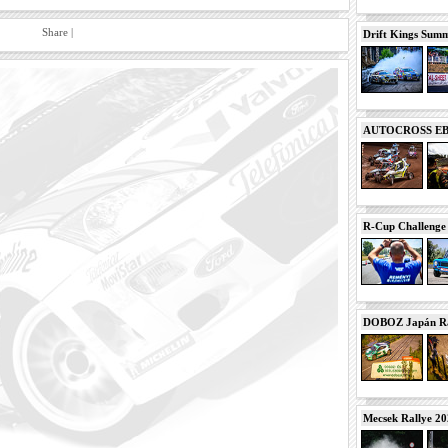
Share
|
Drift Kings Summe
AUTOCROSS EB 2
R-Cup Challeng
DOBOZ Japán Ra
Mecsek Rallye 2