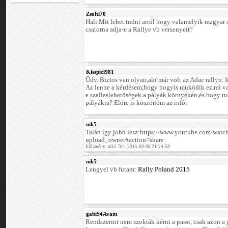
Zsolti70
Hali.Mit lehet tudni arról hogy valamelyik magyar 
csatorna adja-e a Rallye vb versenyeit?
Kisspici981
Üdv. Biztos van olyan,aki már volt az Adac rallyn. 
Az lenne a kérdésem,hogy hogyis müködik ez,mi v
e szallaslehetöségek a pályák környékén,és hogy tu
pályákra? Elöre is köszönöm az infót
mk5
Talán így jobb lesz:https://www.youtube.com/wa
upload_owner#action=share
Előzmény: mk5 761. 2015-08-06 21:24:58
mk5
Lengyel vb futam:
Rally Poland 2015
gabiS4Avant
Rendszerint nem szokták kérni a passt, csak azon a 