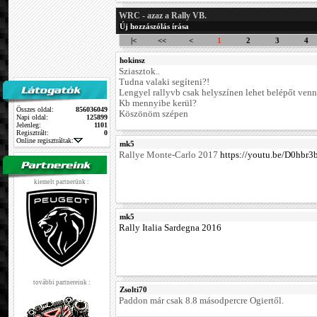
WRC - azaz a Rally VB.
Új hozzászólás írása
|<
<<
<
1
2
3
4
hokinsz
Sziasztok..
Tudna valaki segíteni?!
Lengyel rallyvb csak helyszínen lehet belépőt venn
Kb mennyibe kerül?
Összes oldal:
856036049
Köszönöm szépen
Napi oldal:
125899
Jelenleg:
1101
Regisztrált:
0
Online regisztráltak:
mk5
Rallye Monte-Carlo 2017
https://youtu.be/D0hbr
kiemelt partnerünk :
mk5
Rally Italia Sardegna 2016
további partnereink :
Zsolti70
Paddon már csak 8.8 másodpercre Ogiertől.