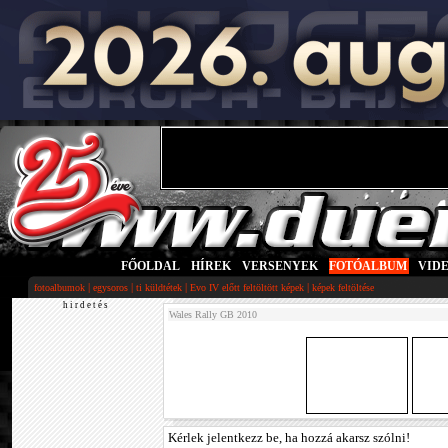
FŐOLDAL
|
HÍREK
|
VERSENYEK
|
FOTÓALBUM
|
VID
|
|
|
|
fotoalbumok
egysoros
ti küldtétek
Evo IV előtt feltöltött képek
képek feltöltése
h i r d e t é s
Wales Rally GB 2010
Kérlek jelentkezz be, ha hozzá akarsz szólni!