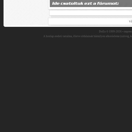
v
DuEn © 1999-2026 •
impres
A honlap eredeti tartalma, illetve oldalainak bármilyen alkotóeleme (szöveg, ké