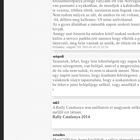
krosszmotorpálya jellege van) ami ott van Norvégiá
van passtartó a nyakadban, de mondjuk a kabátodb
te vezetsz, többen ültök, szerintem nem fognak vaca
Nem tudom milyen az idö, de amikor én ott voltam, 
-34, délben meg kellemes -19 némi szélviharral.
Az a gyors általában a második napon szokott len
hivják.
Amúgy aszt hiszem ha minden kötél szakad szokott 
külön a service parkba (ott sanszos hogy elkérik a p
látnivaló, meg bent vannak az autók, de tölem ott s
Előzmény: szögedi 759. 2015-01-03 22:52:32
szögedi
Sziasztok, lehet, hogy lesz lehetőségem egy napra le
neten nézegettem, van belépő, amivel a megnyitóra, 
de én oda nem tudok, és nem is akarok menni. Nem a
egy napért nem biztos, hogy kiadnám feleslegesen.
valakinek olayn tapasztalata, hogy a szakaszokon a 
be lehet-e jutni belépőjegy nélkül, vagy annélkül a
i
mk5
A Rally Catalunya sem múlhatott el magyarok nélkü
mellől ezt láttam:
Rally Catalunya 2014
ortodox
Majd"100 éve, hogy kitalálták a rallye alapvető szab