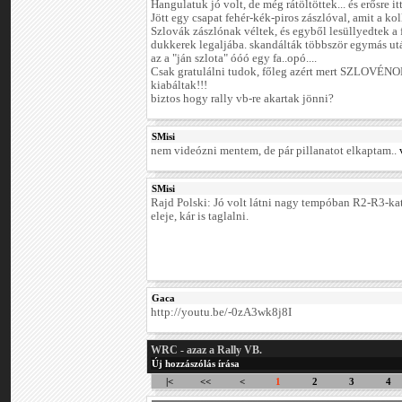
Hangulatuk jó volt, de még rátöltöttek... és erősre i
Jött egy csapat fehér-kék-piros zászlóval, amit a ko
Szlovák zászlónak véltek, és egyből lesüllyedtek a 
dukkerek legaljába. skandálták többször egymás utá
az a "ján szlota" óóó egy fa..opó....
Csak gratulálni tudok, főleg azért mert SZLOVÉ
kiabáltak!!!
biztos hogy rally vb-re akartak jönni?
SMisi
nem videózni mentem, de pár pillanatot elkaptam..
SMisi
Rajd Polski: Jó volt látni nagy tempóban R2-R3-kat,
eleje, kár is taglalni.
Gaca
http://youtu.be/-0zA3wk8j8I
WRC - azaz a Rally VB.
Új hozzászólás írása
|<
<<
<
1
2
3
4