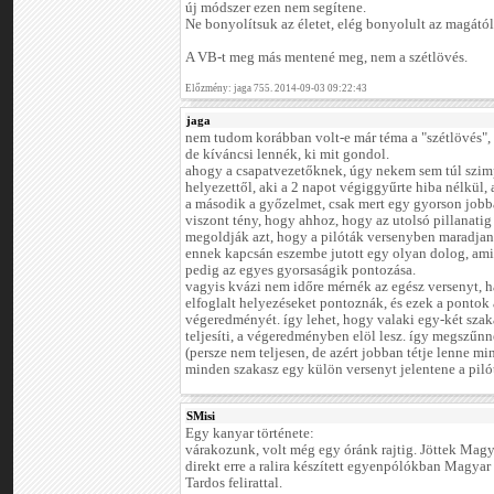
új módszer ezen nem segítene.
Ne bonyolítsuk az életet, elég bonyolult az magától i
A VB-t meg más mentené meg, nem a szétlövés.
Előzmény: jaga 755. 2014-09-03 09:22:43
jaga
nem tudom korábban volt-e már téma a "szétlövés", 
de kíváncsi lennék, ki mit gondol.
ahogy a csapatvezetőknek, úgy nekem sem túl szimp
helyezettől, aki a 2 napot végiggyűrte hiba nélkül, 
a második a győzelmet, csak mert egy gyorson jobb
viszont tény, hogy ahhoz, hogy az utolsó pillanati
megoldják azt, hogy a pilóták versenyben maradjana
ennek kapcsán eszembe jutott egy olyan dolog, ami 
pedig az egyes gyorsaságik pontozása.
vagyis kvázi nem időre mérnék az egész versenyt, 
elfoglalt helyezéseket pontoznák, és ezek a pontok
végeredményét. így lehet, hogy valaki egy-két szaka
teljesíti, a végeredményben elöl lesz. így megszűnne
(persze nem teljesen, de azért jobban tétje lenne m
minden szakasz egy külön versenyt jelentene a piló
SMisi
Egy kanyar története:
várakozunk, volt még egy óránk rajtig. Jöttek Mag
direkt erre a ralira készített egyenpólókban Magyar
Tardos felirattal.