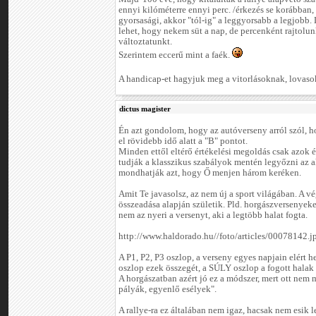
ennyi kilóméterre ennyi perc. /érkezés se korábban,
gyorsasági, akkor "tól-ig" a leggyorsabb a legjobb. 
lehet, hogy nekem süt a nap, de percenként rajtolu
változtatunkt.
Szerintem eccerű mint a faék.
A handicap-et hagyjuk meg a vitorlásoknak, lovasokn
dictus magister
Én azt gondolom, hogy az autóverseny arról szól, h
el rövidebb idő alatt a "B" pontot.
Minden ettől eltérő értékelési megoldás csak azok é
tudják a klasszikus szabályok mentén legyőzni az a
mondhatják azt, hogy Ő menjen három keréken.
Amit Te javasolsz, az nem új a sport világában. A 
összeadása alapján születik. Pld. horgászversenyeken
nem az nyeri a versenyt, aki a legtöbb halat fogta.
http://www.haldorado.hu//foto/articles/00078142.j
A P1, P2, P3 oszlop, a verseny egyes napjain elért 
oszlop ezek összegét, a SÚLY oszlop a fogott halak 
A horgászatban azért jó ez a módszer, mert ott nem
pályák, egyenlő esélyek".
A rallye-ra ez általában nem igaz, hacsak nem esik l