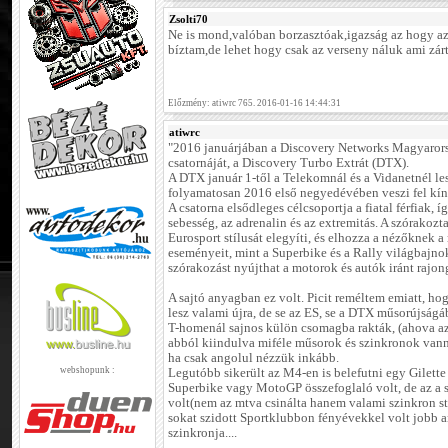
Zsolti70
Ne is mond,valóban borzasztóak,igazság az hogy a
bíztam,de lehet hogy csak az verseny náluk ami zárt
Előzmény: atiwrc 765. 2016-01-16 14:44:31
atiwrc
"2016 januárjában a Discovery Networks Magyarorsz
csatornáját, a Discovery Turbo Extrát (DTX).
A DTX január 1-től a Telekomnál és a Vidanetnél les
folyamatosan 2016 első negyedévében veszi fel kín
A csatorna elsődleges célcsoportja a fiatal férfiak, 
sebesség, az adrenalin és az extremitás. A szórakozt
Eurosport stílusát elegyíti, és elhozza a nézőknek 
eseményeit, mint a Superbike és a Rally világbajn
szórakozást nyújthat a motorok és autók iránt rajon
A sajtó anyagban ez volt. Picit reméltem emiatt, ho
lesz valami újra, de se az ES, se a DTX műsorújság
T-homenál sajnos külön csomagba rakták, (ahova az 
abból kiindulva miféle műsorok és szinkronok vanna
ha csak angolul nézzük inkább.
webshopunk :
Legutóbb sikerült az M4-en is belefutni egy Gilett
Superbike vagy MotoGP összefoglaló volt, de az a s
volt(nem az mtva csinálta hanem valami szinkron 
sokat szidott Sportklubbon fényévekkel volt jobb 
szinkronja....