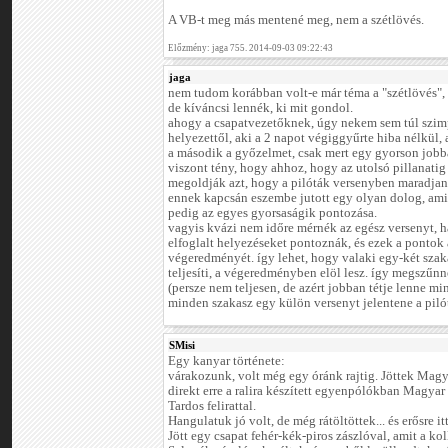
A VB-t meg más mentené meg, nem a szétlövés.
Előzmény: jaga 755. 2014-09-03 09:22:43
jaga
nem tudom korábban volt-e már téma a "szétlövés", 
de kíváncsi lennék, ki mit gondol.
ahogy a csapatvezetőknek, úgy nekem sem túl szimp
helyezettől, aki a 2 napot végiggyűrte hiba nélkül, 
a második a győzelmet, csak mert egy gyorson jobb
viszont tény, hogy ahhoz, hogy az utolsó pillanati
megoldják azt, hogy a pilóták versenyben maradjana
ennek kapcsán eszembe jutott egy olyan dolog, ami 
pedig az egyes gyorsaságik pontozása.
vagyis kvázi nem időre mérnék az egész versenyt, 
elfoglalt helyezéseket pontoznák, és ezek a pontok
végeredményét. így lehet, hogy valaki egy-két szaka
teljesíti, a végeredményben elöl lesz. így megszűnne
(persze nem teljesen, de azért jobban tétje lenne m
minden szakasz egy külön versenyt jelentene a piló
SMisi
Egy kanyar története:
várakozunk, volt még egy óránk rajtig. Jöttek Mag
direkt erre a ralira készített egyenpólókban Magyar
Tardos felirattal.
Hangulatuk jó volt, de még rátöltöttek... és erősre i
Jött egy csapat fehér-kék-piros zászlóval, amit a ko