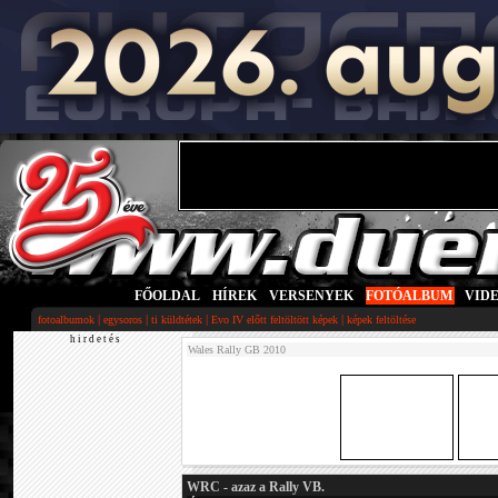
FŐOLDAL
|
HÍREK
|
VERSENYEK
|
FOTÓALBUM
|
VID
|
|
|
|
fotoalbumok
egysoros
ti küldtétek
Evo IV előtt feltöltött képek
képek feltöltése
h i r d e t é s
Wales Rally GB 2010
WRC - azaz a Rally VB.