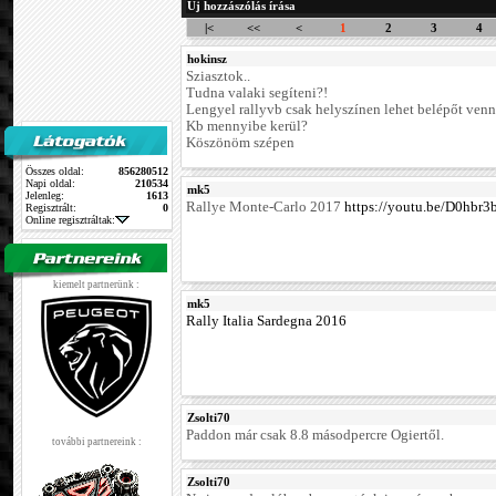
Új hozzászólás írása
|<
<<
<
1
2
3
4
hokinsz
Sziasztok..
Tudna valaki segíteni?!
Lengyel rallyvb csak helyszínen lehet belépőt venn
Kb mennyibe kerül?
Köszönöm szépen
Összes oldal:
856280512
Napi oldal:
210534
mk5
Jelenleg:
1613
Rallye Monte-Carlo 2017
https://youtu.be/D0hbr
Regisztrált:
0
Online regisztráltak:
kiemelt partnerünk :
mk5
Rally Italia Sardegna 2016
Zsolti70
Paddon már csak 8.8 másodpercre Ogiertől.
további partnereink :
Zsolti70