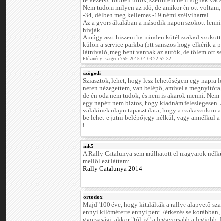
te vezetsz, többen ültök, szerintem nem fognak vaca
Nem tudom milyen az idö, de amikor én ott voltam, 
-34, délben meg kellemes -19 némi szélviharral.
Az a gyors általában a második napon szokott len
hivják.
Amúgy aszt hiszem ha minden kötél szakad szokott 
külön a service parkba (ott sanszos hogy elkérik a p
látnivaló, meg bent vannak az autók, de tölem ott s
Előzmény: szögedi 759. 2015-01-03 22:52:32
szögedi
Sziasztok, lehet, hogy lesz lehetőségem egy napra le
neten nézegettem, van belépő, amivel a megnyitóra, 
de én oda nem tudok, és nem is akarok menni. Nem a
egy napért nem biztos, hogy kiadnám feleslegesen.
valakinek olayn tapasztalata, hogy a szakaszokon a 
be lehet-e jutni belépőjegy nélkül, vagy annélkül a
i
mk5
A Rally Catalunya sem múlhatott el magyarok nélkü
mellől ezt láttam:
Rally Catalunya 2014
ortodox
Majd"100 éve, hogy kitalálták a rallye alapvető szab
ennyi kilóméterre ennyi perc. /érkezés se korábban,
gyorsasági, akkor "tól-ig" a leggyorsabb a legjobb. 