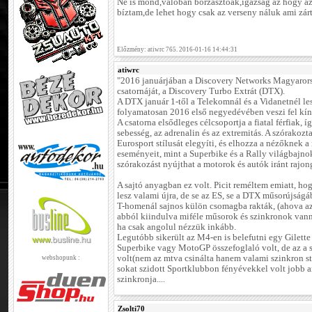
Ne is mond,valóban borzasztóak,igazság az hogy a
bíztam,de lehet hogy csak az verseny náluk ami zárt
Előzmény: atiwrc 765. 2016-01-16 14:44:31
atiwrc
"2016 januárjában a Discovery Networks Magyarorsz
csatornáját, a Discovery Turbo Extrát (DTX).
A DTX január 1-től a Telekomnál és a Vidanetnél les
folyamatosan 2016 első negyedévében veszi fel kín
A csatorna elsődleges célcsoportja a fiatal férfiak, 
sebesség, az adrenalin és az extremitás. A szórakozt
Eurosport stílusát elegyíti, és elhozza a nézőknek 
eseményeit, mint a Superbike és a Rally világbajn
szórakozást nyújthat a motorok és autók iránt rajon
A sajtó anyagban ez volt. Picit reméltem emiatt, ho
lesz valami újra, de se az ES, se a DTX műsorújság
T-homenál sajnos külön csomagba rakták, (ahova az 
abból kiindulva miféle műsorok és szinkronok vanna
ha csak angolul nézzük inkább.
Legutóbb sikerült az M4-en is belefutni egy Gilett
Superbike vagy MotoGP összefoglaló volt, de az a s
volt(nem az mtva csinálta hanem valami szinkron 
webshopunk :
sokat szidott Sportklubbon fényévekkel volt jobb 
szinkronja....
Zsolti70