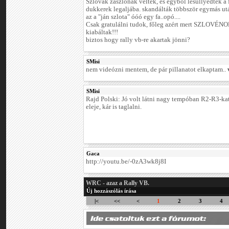
Szlovák zászlónak véltek, és egyből lesüllyedtek a 
dukkerek legaljába. skandálták többször egymás utá
az a "ján szlota" óóó egy fa..opó....
Csak gratulálni tudok, főleg azért mert SZLOVÉ
kiabáltak!!!
biztos hogy rally vb-re akartak jönni?
SMisi
nem videózni mentem, de pár pillanatot elkaptam..
SMisi
Rajd Polski: Jó volt látni nagy tempóban R2-R3-kat,
eleje, kár is taglalni.
Gaca
http://youtu.be/-0zA3wk8j8I
WRC - azaz a Rally VB.
Új hozzászólás írása
|<
<<
<
1
2
3
4