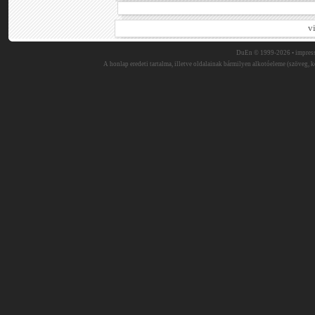
v
DuEn © 1999-2026 •
impres
A honlap eredeti tartalma, illetve oldalainak bármilyen alkotóeleme (szöveg, ké