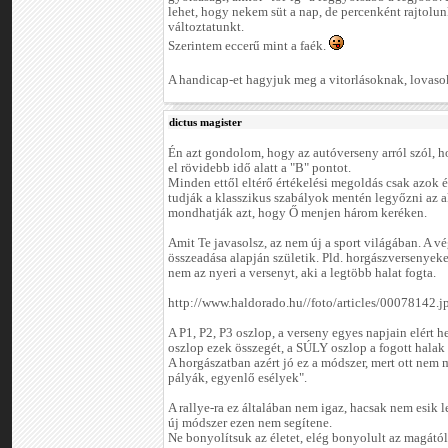
lehet, hogy nekem süt a nap, de percenként rajtolu
változtatunkt.
Szerintem eccerű mint a faék.
A handicap-et hagyjuk meg a vitorlásoknak, lovasokn
dictus magister
Én azt gondolom, hogy az autóverseny arról szól, h
el rövidebb idő alatt a "B" pontot.
Minden ettől eltérő értékelési megoldás csak azok é
tudják a klasszikus szabályok mentén legyőzni az a
mondhatják azt, hogy Ő menjen három keréken.
Amit Te javasolsz, az nem új a sport világában. A 
összeadása alapján születik. Pld. horgászversenyeken
nem az nyeri a versenyt, aki a legtöbb halat fogta.
http://www.haldorado.hu//foto/articles/00078142.j
A P1, P2, P3 oszlop, a verseny egyes napjain elért 
oszlop ezek összegét, a SÚLY oszlop a fogott halak 
A horgászatban azért jó ez a módszer, mert ott nem
pályák, egyenlő esélyek".
A rallye-ra ez általában nem igaz, hacsak nem esik l
új módszer ezen nem segítene.
Ne bonyolítsuk az életet, elég bonyolult az magától i