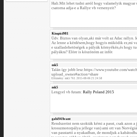
Hali.Mit lehet tudni arról hogy valamelyik magyar 
csatorna adja-e a Rallye vb versenyeit?
Kisspici981
Üdv. Biztos van olyan,aki már volt az Adac rallyn. 
Az lenne a kérdésem,hogy hogyis müködik ez,mi v
e szallaslehetöségek a pályák környékén,és hogy tu
pályákra? Elöre is köszönöm az infót
mk5
Talán így jobb lesz:https://www.youtube.com/wa
upload_owner#action=share
Előzmény: mk5 761. 2015-08-06 21:24:58
mk5
Lengyel vb futam:
Rally Poland 2015
gabiS4Avant
Rendszerint nem szokták kérni a passt, csak azon a 
krosszmotorpálya jellege van) ami ott van Norvégiá
van passtartó a nyakadban, de mondjuk a kabátodb