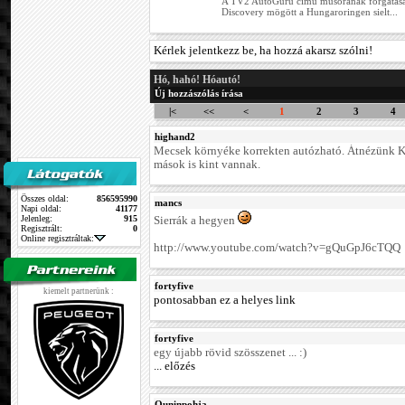
A TV2 AutóGuru című műsorának forgatásá
Discovery mögött a Hungaroringen sielt...
Kérlek jelentkezz be, ha hozzá akarsz szólni!
Hó, hahó! Hóautó!
Új hozzászólás írása
|<
<<
<
1
2
3
4
highand2
Mecsek környéke korrekten autózható. Átnézünk 
mások is kint vannak.
Összes oldal:
856595990
mancs
Napi oldal:
41177
Jelenleg:
915
Sierrák a hegyen
Regisztrált:
0
Online regisztráltak:
http://www.youtube.com/watch?v=gQuGpJ6cTQQ
fortyfive
kiemelt partnerünk :
pontosabban ez a helyes link
fortyfive
egy újabb rövid szösszenet ... :)
... előzés
Ouninpohja