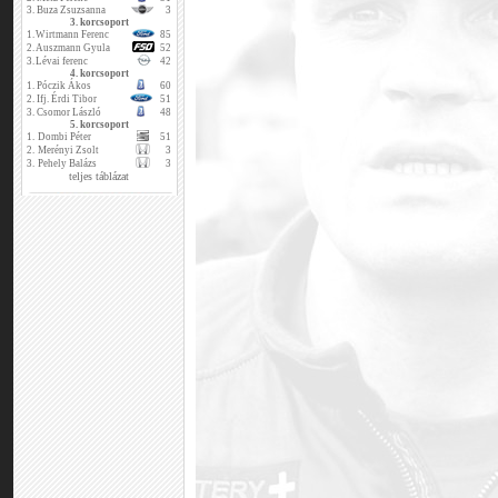
3.
Buza Zsuzsanna
3
3. korcsoport
1.
Wirtmann Ferenc
85
2.
Auszmann Gyula
52
3.
Lévai ferenc
42
4. korcsoport
1.
Póczik Ákos
60
2.
Ifj. Érdi Tibor
51
3.
Csomor László
48
5. korcsoport
1.
Dombi Péter
51
2.
Merényi Zsolt
3
3.
Pehely Balázs
3
teljes táblázat