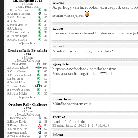
Championship 2025
szternai
a 4.futam,
a Rally Poland után
Az jó, hogy van facebookon ez a csoport, csak több
1.
Teemu Suninen
80
2.
Andrea Mabelini
57
semmi visszajelzés
3.
Miko Marczyk
47
4.
G. Basso
45
5.
Jakub Matulka
35
t.gabee
6.
J.A.Suarez
30
7.
Mikko Heikkila
30
Erre én is kíváncsi lennék! Érdemes e kimenni egy ki
8.
Roberto Dapra
30
9.
Marco Bulacia
30
teljes táblázat
szternai
Országos Rally Bajnokság
A bükkbe szakad...megy arra valaki?
2026
a 3.futam,
a Mecsek Rallye után
egynyolcté
1.
László Martin
104
2.
Bodolai László
103
https://www.facebook.com/hokocsizas
3.
Vincze Ferenc
85
Mostanában itt irogatunk...
f***buk
4.
Trencsényi József
80
5.
Tóth Tibor
55
6.
Osváth Péter
49
7.
Kovács Antal
49
8.
Trencsényi Vince
43
9.
Bujdos Miklós
37
teljes táblázat
ocsimechanics
Mátrába szerintem esik.
Országos Rally Challenge
2026
a 3.futam,
a Mecsek Rallye után
Fecka78
1.
Helembai Zsolt
92
Lurdi hátsó parkoló.
2.
Hinger Dávid
88
3.
Rongits Attila
85
Előzmény: janesz s2 160. 2011-12-17 18:10:10
4.
Molnár Zoltán
62
5.
Helgert Tamás
58
kulcsar
6.
Tárkányi Sándor
35