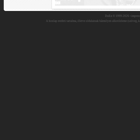
DuEn © 1999-2026 •
impres
A honlap eredeti tartalma, illetve oldalainak bármilyen alkotóeleme (szöveg, ké