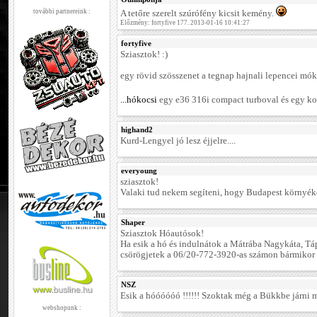
további partnereink :
A tetőre szerelt szúrófény kicsit kemény.
Előzmény: fortyfive 177. 2013-01-16 10:41:27
fortyfive
Sziasztok! :)
egy rövid szösszenet a tegnap hajnali lepencei móká
...hókocsi
egy e36 316i compact turboval és egy kom
highand2
Kurd-Lengyel jó lesz éjjelre....
everyoung
sziasztok!
Valaki tud nekem segíteni, hogy Budapest környéké
Shaper
Sziasztok Hóautósok!
Ha esik a hó és indulnátok a Mátrába Nagykáta, Tá
csörögjetek a 06/20-772-3920-as számon bármikor
NSZ
Esik a hóóóóóó !!!!!! Szoktak még a Bükkbe járni
webshopunk :