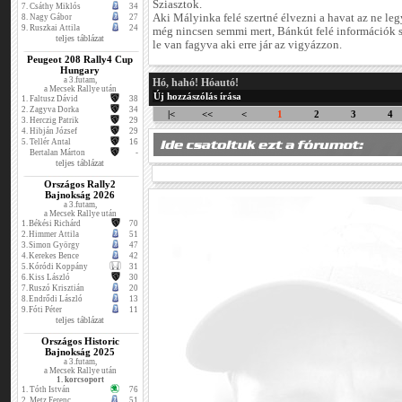
Sziasztok.
7.
Csáthy Miklós
34
Aki Mályinka felé szertné élvezni a havat az ne le
8.
Nagy Gábor
27
9.
Ruszkai Attila
24
még nincsen semmi mert, Bánkút felé információk sz
teljes táblázat
le van fagyva aki erre jár az vigyázzon.
Peugeot 208 Rally4 Cup
Hungary
a 3.futam,
Hó, hahó! Hóautó!
a Mecsek Rallye után
Új hozzászólás írása
1.
Faltusz Dávid
38
2.
Zagyva Dorka
34
|<
<<
<
1
2
3
4
3.
Herczig Patrik
29
4.
Hibján József
29
5.
Tellér Antal
16
Bertalan Márton
-
teljes táblázat
Országos Rally2
Bajnokság 2026
a 3.futam,
a Mecsek Rallye után
1.
Békési Richárd
70
2.
Himmer Attila
51
3.
Simon György
47
4.
Kerekes Bence
42
5.
Kóródi Koppány
31
6.
Kiss László
30
7.
Ruszó Krisztián
20
8.
Endrődi László
13
9.
Fóti Péter
11
teljes táblázat
Országos Historic
Bajnokság 2025
a 3.futam,
a Mecsek Rallye után
1. korcsoport
1.
Tóth István
76
2.
Metz Ferenc
51