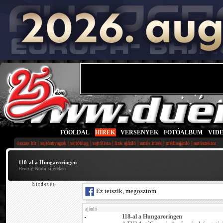
FŐOLDAL
|
HÍREK
|
VERSENYEK
|
FOTÓALBUM
|
VID
|
|
|
|
|
|
|
összes hír
sajtóanyagok
sajtóblog
sajtólista
link ajánló
autós hírek
médiaajánló
autószektor
118-al a Hungaroringen
Herczig Norbi síléceken
h i r d e t é s
Ez tetszik, megosztom
ajánló
118-al a Hungaroringen