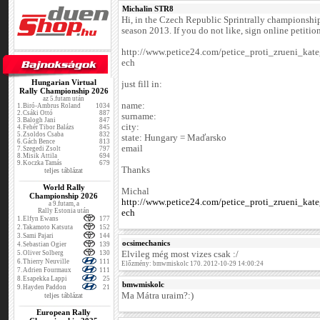
Michalin STR8
Hi, in the Czech Republic Sprintrally championsh
season 2013. If you do not like, sign online petition
http://www.petice24.com/petice_proti_zrueni_kat
ech
Hungarian Virtual
just fill in:
Rally Championship 2026
az 5.futam után
name:
1.
Biró-Ambrus Roland
1034
2.
Csáki Ottó
887
surname:
3.
Balogh Jani
847
city:
4.
Fehér Tibor Balázs
845
5.
Zsoldos Csaba
832
state: Hungary = Maďarsko
6.
Gách Bence
813
email
7.
Szegedi Zsolt
797
8.
Misik Attila
694
9.
Koczka Tamás
679
Thanks
teljes táblázat
World Rally
Michal
Championship 2026
http://www.petice24.com/petice_proti_zrueni_kat
a 9.futam, a
Rally Estonia után
ech
1.
Elfyn Ewans
177
2.
Takamoto Katsuta
152
3.
Sami Pajari
144
ocsimechanics
4.
Sebastian Ogier
139
5.
Oliver Solberg
130
Elvileg még most vizes csak :/
6.
Thierry Neuville
111
Előzmény: bmwmiskolc 170. 2012-10-29 14:00:24
7.
Adrien Fourmaux
111
8.
Esapekka Lappi
25
bmwmiskolc
9.
Hayden Paddon
21
Ma Mátra uraim?:)
teljes táblázat
European Rally