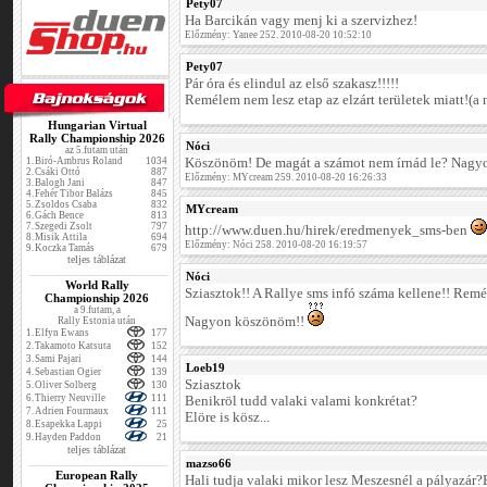
Pety07
Ha Barcikán vagy menj ki a szervizhez!
Előzmény: Yanee 252. 2010-08-20 10:52:10
Pety07
Pár óra és elindul az első szakasz!!!!!
Remélem nem lesz etap az elzárt területek miatt!(a
Hungarian Virtual
Rally Championship 2026
Nóci
az 5.futam után
1.
Biró-Ambrus Roland
1034
Köszönöm! De magát a számot nem írnád le? Nag
2.
Csáki Ottó
887
Előzmény: MYcream 259. 2010-08-20 16:26:33
3.
Balogh Jani
847
4.
Fehér Tibor Balázs
845
5.
Zsoldos Csaba
832
MYcream
6.
Gách Bence
813
7.
Szegedi Zsolt
797
http://www.duen.hu/hirek/eredmenyek_sms-ben
8.
Misik Attila
694
Előzmény: Nóci 258. 2010-08-20 16:19:57
9.
Koczka Tamás
679
teljes táblázat
Nóci
World Rally
Sziasztok!! A Rallye sms infó száma kellene!! Remé
Championship 2026
a 9.futam, a
Nagyon köszönöm!!
Rally Estonia után
1.
Elfyn Ewans
177
2.
Takamoto Katsuta
152
3.
Sami Pajari
144
Loeb19
4.
Sebastian Ogier
139
Sziasztok
5.
Oliver Solberg
130
6.
Thierry Neuville
111
Benikröl tudd valaki valami konkrétat?
7.
Adrien Fourmaux
111
Elöre is kösz...
8.
Esapekka Lappi
25
9.
Hayden Paddon
21
teljes táblázat
mazso66
European Rally
Hali tudja valaki mikor lesz Meszesnél a pályazár?E