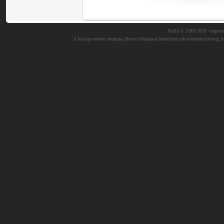
DuEn © 1999-2026 •
impres
A honlap eredeti tartalma, illetve oldalainak bármilyen alkotóeleme (szöveg, ké