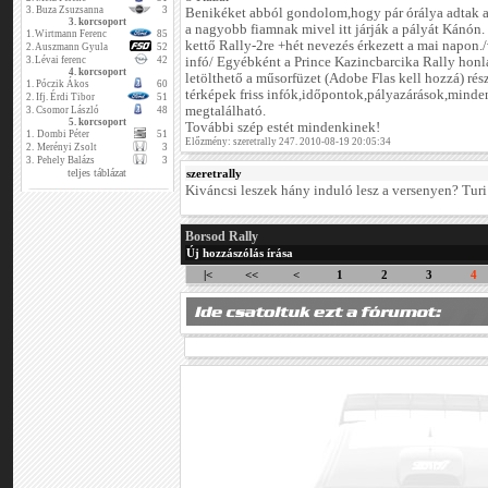
3.
Buza Zsuzsanna
3
Benikéket abból gondolom,hogy pár órálya adtak
3. korcsoport
a nagyobb fiamnak mivel itt járják a pályát Kánón
1.
Wirtmann Ferenc
85
kettő Rally-2re +hét nevezés érkezett a mai napon.
2.
Auszmann Gyula
52
3.
Lévai ferenc
42
infó/ Egyébként a Prince Kazincbarcika Rally honl
4. korcsoport
letölthető a műsorfüzet (Adobe Flas kell hozzá) rés
1.
Póczik Ákos
60
térképek friss infók,időpontok,pályazárások,minde
2.
Ifj. Érdi Tibor
51
megtalálható.
3.
Csomor László
48
5. korcsoport
További szép estét mindenkinek!
1.
Dombi Péter
51
Előzmény: szeretrally 247. 2010-08-19 20:05:34
2.
Merényi Zsolt
3
3.
Pehely Balázs
3
teljes táblázat
szeretrally
Kiváncsi leszek hány induló lesz a versenyen? Turi
Borsod Rally
Új hozzászólás írása
|<
<<
<
1
2
3
4