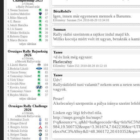
Championship 2025
a 4.futam,
a Rally Poland után
1.
Teemu Suninen
80
BótaRobiJr
2.
Andrea Mabelini
57
Igen, innen már egyenesen mennek a Barumra.
3.
Miko Marczyk
47
Előzmény: Sunman 254. 2010-08-20 13:34:01
4.
G. Basso
45
5.
Jakub Matulka
35
6.
J.A.Suarez
30
Sunman
7.
Mikko Heikkila
30
Rally rádió szerintem a rajtkor indul majd kb.
8.
Roberto Dapra
30
Willks kocsija miért volt itt ugyan, berakták a ka
9.
Marco Bulacia
30
teljes táblázat
Országos Rally Bajnokság
Yanee
2026
+d és link még egyszer:
a 3.futam,
Fkelecsény
a Mecsek Rallye után
1.
László Martin
104
Előzmény: Yanee 252. 2010-08-20 10:52:10
2.
Bodolai László
103
3.
Vincze Ferenc
85
Yanee
4.
Trencsényi József
80
Üdv!
5.
Tóth Tibor
55
6.
Osváth Péter
49
Rallyrádióról tuni valamit? nekem sem a neten sem
7.
Kovács Antal
49
vagyok.
8.
Trencsényi Vince
43
9.
Bujdos Miklós
37
Pesze!
teljes táblázat
A kelecsényi szerpentin a pálya iránya szerint lefe
Országos Rally Challenge
2026
Linken egy légi felvétel róla.
a 3.futam,
a Mecsek Rallye után
http://maps.google.hu/maps?
1.
Helembai Zsolt
92
f=q&source=s_q&hl=hu&geocode=&q=fels%C5%
2.
Hinger Dávid
88
984,19.500732&sspn=3.361674,7.042236&ie=
3.
Rongits Attila
85
4.
Molnár Zoltán
62
elecs%C3%A9ny&ll=48.366172,20.610352&spn=
5.
Helgert Tamás
58
6.
Tárkányi Sándor
35