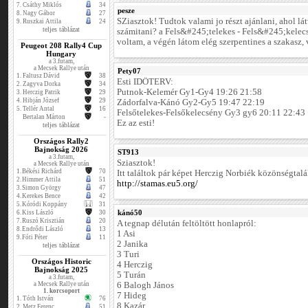
7.
Csáthy Miklós
34
pesze
8.
Nagy Gábor
27
SZiasztok! Tudtok valami jo részt ajánlani, ahol lá
9.
Ruszkai Attila
24
teljes táblázat
számitani? a Fels&#245;telekes - Fels&#245;kele
voltam, a végén látom elég szerpentines a szakasz, 
Peugeot 208 Rally4 Cup
Hungary
a 3.futam,
a Mecsek Rallye után
Pety07
1.
Faltusz Dávid
38
Esti IDŐTERV:
2.
Zagyva Dorka
34
Putnok-Kelemér Gy1-Gy4 19:26 21:58
3.
Herczig Patrik
29
4.
Hibján József
29
Zádorfalva-Kánó Gy2-Gy5 19:47 22:19
5.
Tellér Antal
16
Felsőtelekes-Felsőkelecsény Gy3 gy6 20:11 22:43
Bertalan Márton
-
Ez az esti!
teljes táblázat
Országos Rally2
Bajnokság 2026
ST913
a 3.futam,
Sziasztok!
a Mecsek Rallye után
1.
Békési Richárd
70
Itt találtok pár képet Herczig Norbiék közönségtalá
2.
Himmer Attila
51
http://stamas.eu5.org/
3.
Simon György
47
4.
Kerekes Bence
42
5.
Kóródi Koppány
31
kánó50
6.
Kiss László
30
7.
Ruszó Krisztián
20
A tegnap délután feltöltött honlapról:
8.
Endrődi László
13
1 Asi
9.
Fóti Péter
11
2 Janika
teljes táblázat
3 Turi
Országos Historic
4 Herczig
Bajnokság 2025
5 Turán
a 3.futam,
a Mecsek Rallye után
6 Balogh János
1. korcsoport
7 Hideg
1.
Tóth István
76
8 Kazár
2.
Metz Ferenc
51