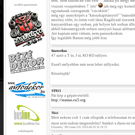
sem.. nem tudom mi van vele". "Janika jól megy me
további partnereink :
viszont veszprémben 7. lett"
jah meg egy komoly
egymásnak osztogattak "csicskítót"
még egy aranyköpés a "káoszkapitánytól" "másodi
mezőny előtt, és öröm volt látni Ragálynál tízezrek
kanyarokban egy sorban, pár helyen két sorban állta
abból háromnegyede erősen szotyizó hazai atlétatri
Azt kaptam amit vártam, nem panaszkodom.
Így legalább Barum még jobb lesz
hiszterikus
47 autó a T úr, J úr, KO KO rallyen.
Ennél mélyebbre már nem lehet süllyedni.
Köszönjük!
ST913
Pár kép a gépátvételről:
http://stamas.eu5.org
Nóci
Mert nekem volt 1 csak ellopták a telefonomat és 
most nem tudom megrendelni! Amiket a duen-en ta
Előzmény: MYcream 259. 2010-08-20 16:26:33
webshopunk :