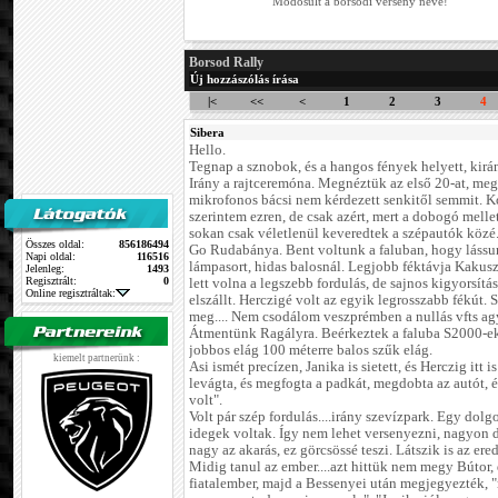
Módosult a borsodi verseny neve!
Borsod Rally
Új hozzászólás írása
|<
<<
<
1
2
3
4
Sibera
Hello.
Tegnap a sznobok, és a hangos fények helyett, kirá
Irány a rajtceremóna. Megnéztük az első 20-at, me
mikrofonos bácsi nem kérdezett senkitől semmit. Ko
szerintem ezren, de csak azért, mert a dobogó melle
sokan csak véletlenül keveredtek a szépautók közé
Összes oldal:
856186494
Go Rudabánya. Bent voltunk a faluban, hogy lássun
Napi oldal:
116516
lámpasort, hidas balosnál. Legjobb féktávja Kakus
Jelenleg:
1493
Regisztrált:
0
lett volna a legszebb fordulás, de sajnos kigyorsítá
Online regisztráltak:
elszállt. Herczigé volt az egyik legrosszabb fékút. S
meg.... Nem csodálom veszprémben a nullás vfts ag
Átmentünk Ragályra. Beérkeztek a faluba S2000-ek t
jobbos elág 100 méterre balos szűk elág.
kiemelt partnerünk :
Asi ismét precízen, Janika is sietett, és Herczig it
levágta, és megfogta a padkát, megdobta az autót, é
volt".
Volt pár szép fordulás....irány szevízpark. Egy dolg
idegek voltak. Így nem lehet versenyezni, nagyon da
nagy az akarás, ez görcsössé teszi. Látszik is az er
Midig tanul az ember....azt hittük nem megy Bútor,
fiatalember, majd a Bessenyei után megjegyezték, "