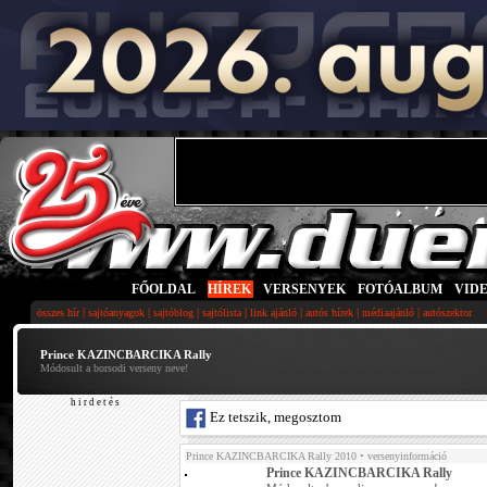
FŐOLDAL
|
HÍREK
|
VERSENYEK
|
FOTÓALBUM
|
VID
|
|
|
|
|
|
|
összes hír
sajtóanyagok
sajtóblog
sajtólista
link ajánló
autós hírek
médiaajánló
autószektor
Prince KAZINCBARCIKA Rally
Módosult a borsodi verseny neve!
h i r d e t é s
Ez tetszik, megosztom
Prince KAZINCBARCIKA Rally 2010
• versenyinformáció
Prince KAZINCBARCIKA Rally