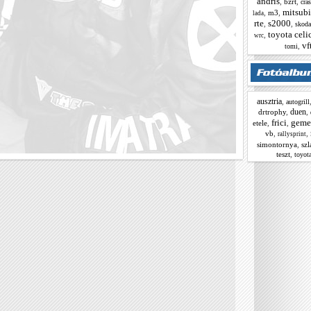
andris
,
bzrt
,
cra
mitsubi
,
m3
,
lada
rte
s2000
,
,
skoda
toyota celi
,
wrc
vf
,
tomi
ausztria
,
autogrill
duen
drtrophy
,
,
frici
geme
etele
,
,
vb
,
,
rallysprint
simontornya
,
sz
teszt
,
toyota