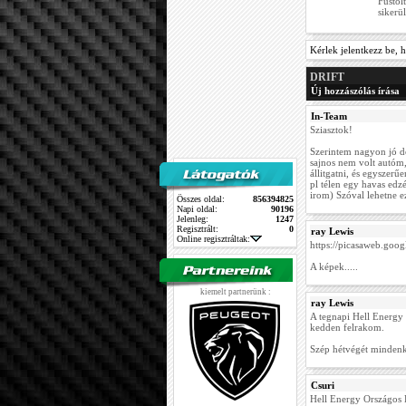
Füstöl
sikerül
Kérlek jelentkezz be, h
DRIFT
Új hozzászólás írása
In-Team
Sziasztok!
Szerintem nagyon jó d
sajnos nem volt autóm, 
állitgatni, és egyszer
pl télen egy havas ed
irom) Szóval lehetne ez
Összes oldal:
856394825
Napi oldal:
90196
Jelenleg:
1247
Regisztrált:
0
ray Lewis
Online regisztráltak:
https://picasaweb.go
A képek.....
kiemelt partnerünk :
ray Lewis
A tegnapi Hell Energy 
kedden felrakom.
Szép hétvégét minden
Csuri
Hell Energy Országos 