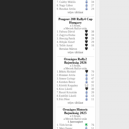
7.
Csáthy Miklós
34
8.
Nagy Gábor
27
9.
Ruszkai Attila
24
teljes táblázat
Peugeot 208 Rally4 Cup
Hungary
a 3.futam,
a Mecsek Rallye után
1.
Faltusz Dávid
38
2.
Zagyva Dorka
34
3.
Herczig Patrik
29
4.
Hibján József
29
5.
Tellér Antal
16
Bertalan Márton
-
teljes táblázat
Országos Rally2
Bajnokság 2026
a 3.futam,
a Mecsek Rallye után
1.
Békési Richárd
70
2.
Himmer Attila
51
3.
Simon György
47
4.
Kerekes Bence
42
5.
Kóródi Koppány
31
6.
Kiss László
30
7.
Ruszó Krisztián
20
8.
Endrődi László
13
9.
Fóti Péter
11
teljes táblázat
Országos Historic
Bajnokság 2025
a 3.futam,
a Mecsek Rallye után
1. korcsoport
1.
Tóth István
76
2.
Metz Ferenc
51