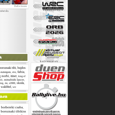
DuEn összes
r d e t é s
k e d v e n c e i n k
boroznaki tibi
bujdos
,
fabia
,
,
,
,
esztergom
evo
g norbi
itiner
,
,
king of
,
mitsubishi lancer
,
olc
skoda
,
,
,
,
rte
s2000
cing
wald4tel
,
,
wrc
borbereki csaba
,
,
boroznaki tibikiss
,