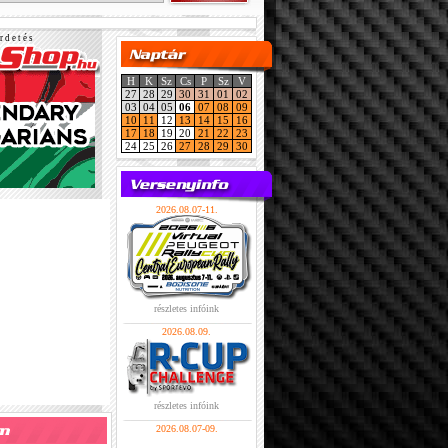
r d e t é s
H
K
Sz
Cs
P
Sz
V
27
28
29
30
31
01
02
03
04
05
06
07
08
09
10
11
12
13
14
15
16
17
18
19
20
21
22
23
24
25
26
27
28
29
30
2026.08.07-11.
részletes infóink
2026.08.09.
részletes infóink
2026.08.07-09.