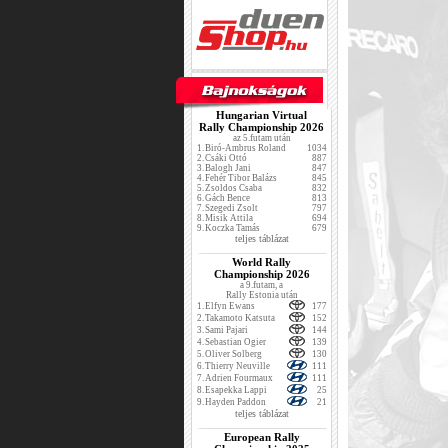
Hungarian Virtual
Rally Championship 2026
az 5.futam után
1.
Biró-Ambrus Roland
1034
2.
Csáki Ottó
887
3.
Balogh Jani
847
4.
Fehér Tibor Balázs
845
5.
Zsoldos Csaba
832
6.
Gách Bence
813
7.
Szegedi Zsolt
797
8.
Misik Attila
694
9.
Koczka Tamás
679
teljes táblázat
World Rally
Championship 2026
a 9.futam, a
Rally Estonia után
1.
Elfyn Ewans
177
2.
Takamoto Katsuta
152
3.
Sami Pajari
144
4.
Sebastian Ogier
139
5.
Oliver Solberg
130
6.
Thierry Neuville
111
7.
Adrien Fourmaux
111
8.
Esapekka Lappi
25
9.
Hayden Paddon
21
teljes táblázat
European Rally