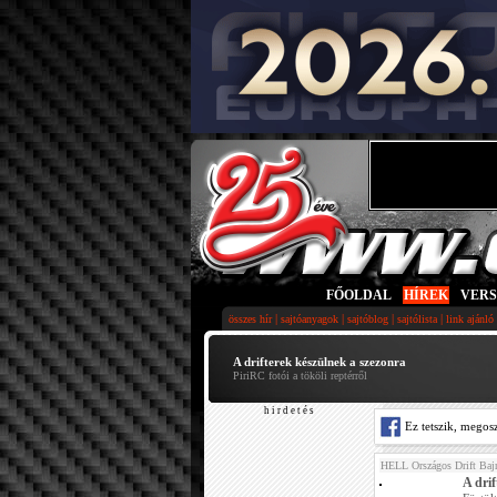
FŐOLDAL
|
HÍREK
|
VER
|
|
|
|
összes hír
sajtóanyagok
sajtóblog
sajtólista
link ajánló
A drifterek készülnek a szezonra
PiriRC fotói a tököli reptérről
h i r d e t é s
Ez tetszik, megos
HELL Országos Drift Baj
A dri