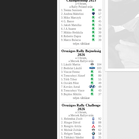
Championship 2025
a 4.futam,
a Rally Poland után
1.
Teemu Suninen
80
2.
Andrea Mabelini
57
3.
Miko Marczyk
47
4.
G. Basso
45
5.
Jakub Matulka
35
6.
J.A.Suarez
30
7.
Mikko Heikkila
30
8.
Roberto Dapra
30
9.
Marco Bulacia
30
teljes táblázat
Országos Rally Bajnokság
2026
a 3.futam,
a Mecsek Rallye után
1.
László Martin
104
2.
Bodolai László
103
3.
Vincze Ferenc
85
4.
Trencsényi József
80
5.
Tóth Tibor
55
6.
Osváth Péter
49
7.
Kovács Antal
49
8.
Trencsényi Vince
43
9.
Bujdos Miklós
37
teljes táblázat
Országos Rally Challenge
2026
a 3.futam,
a Mecsek Rallye után
1.
Helembai Zsolt
92
2.
Hinger Dávid
88
3.
Rongits Attila
85
4.
Molnár Zoltán
62
5.
Helgert Tamás
58
6.
Tárkányi Sándor
35