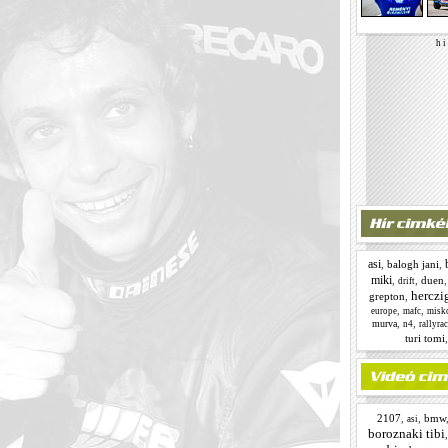
h i 
asi
,
balogh jani
,
miki
,
,
duen
drift
herczi
grepton
,
,
,
europe
mafc
misk
,
,
murva
n4
rallyra
turi tomi
2107
,
,
bmw
asi
boroznaki tibi