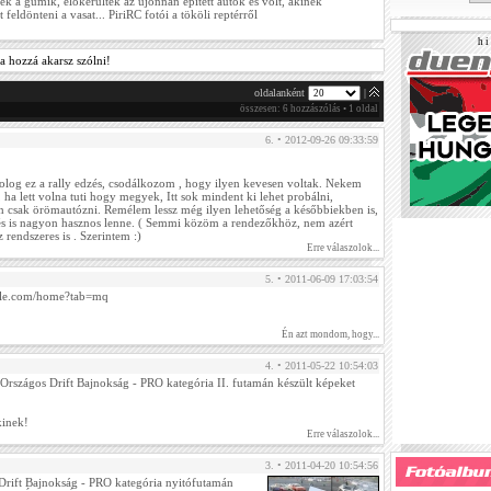
tek a gumik, előkerültek az újonnan épített autók és volt, akinek
t feldönteni a vasat... PiriRC fotói a tököli reptérről
h i 
a hozzá akarsz szólni!
oldalanként
|
összesen: 6 hozzászólás • 1 oldal
6. • 2012-09-26 09:33:59
olog ez a rally edzés, csodálkozom , hogy ilyen kevesen voltak. Nekem
ha lett volna tuti hogy megyek, Itt sok mindent ki lehet probálni,
űen csak örömautózni. Remélem lessz még ilyen lehetőség a későbbiekben is,
zés is nagyon hasznos lenne. ( Semmi közöm a rendezőkhöz, nem azért
 rendszeres is . Szerintem :)
Erre válaszolok...
5. • 2011-06-09 17:03:54
ogle.com/home?tab=mq
Én azt mondom, hogy...
4. • 2011-05-22 10:54:03
Országos Drift Bajnokság - PRO kategória II. futamán készült képeket
kinek!
Erre válaszolok...
3. • 2011-04-20 10:54:56
Drift Bajnokság - PRO kategória nyitófutamán