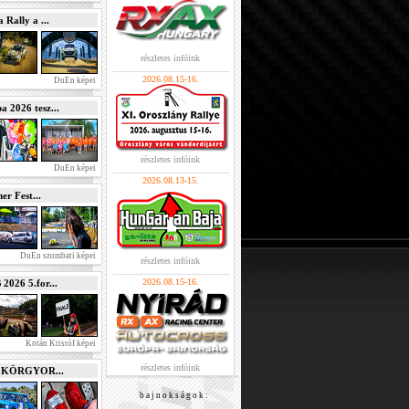
Rally a ...
részletes infóink
2026.08.15-16.
DuEn képei
2026 tesz...
részletes infóink
DuEn képei
2026.08.13-15.
r Fest...
DuEn szombati képei
részletes infóink
2026.08.15-16.
026 5.for...
Kotán Kristóf képei
részletes infóink
e KÖRGYOR...
b a j n o k s á g o k :