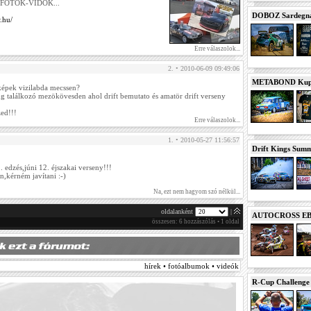
7. FOTÓK-VIDÓK...
DOBOZ Sardegna 
w.hu/
Erre válaszolok...
2. • 2010-06-09 09:49:06
METABOND Kupa 
képek vizilabda mecssen?
ng találkozó mezökövesden ahol drift bemutato és amatör drift verseny
ed!!!
Erre válaszolok...
1. • 2010-05-27 11:56:57
Drift Kings Summe
!
 edzés,júni 12. éjszakai verseny!!!
n,kérném javítani :-)
Na, ezt nem hagyom szó nélkül...
oldalanként
|
AUTOCROSS EB 2
összesen: 6 hozzászólás • 1 oldal
hírek • fotóalbumok • videók
R-Cup Challeng