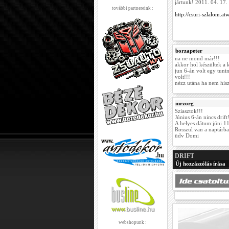
jártunk! 2011. 04. 1
további partnereink :
http://csuri-szlalom.at
borzapeter
na ne mond már!!!
akkor hol készültek a 
jun 6-án volt egy tuni
volt!!!
nézz utána ha nem hisz
mrzorg
Sziasztok!!!
Június 6-án nincs drift
A helyes dátum:júni 11.
Rosszul van a naptárba
üdv Domi
DRIFT
Új hozzászólás írása
webshopunk :