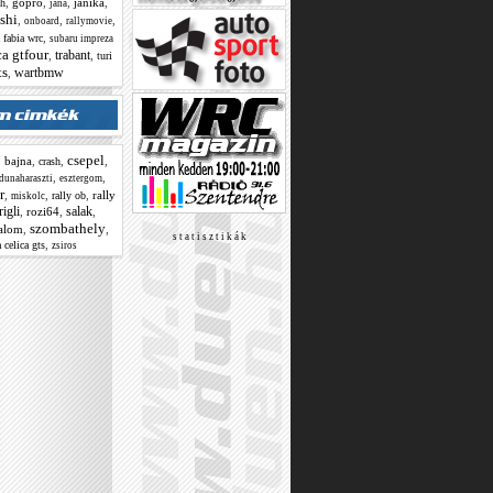
,
gopro
,
,
janika
,
sh
jana
shi
,
,
,
onboard
rallymovie
,
 fabia wrc
subaru impreza
ca gtfour
trabant
,
,
turi
ts
wartbmw
,
csepel
,
bajna
,
,
,
crash
,
,
dunaharaszti
esztergom
r
,
,
,
rally
rally ob
miskolc
rigli
salak
,
rozi64
,
,
szombathely
lalom
,
,
s t a t i s z t i k á k
,
 celica gts
zsiros