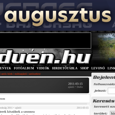
SENYEK
|
FOTÓALBUM
|
VIDEÓK
|
HIRDETŐTÁBLA
|
SHOP
|
LEVONÓ
|
LIN
|
|
|
autós hírek
médiaajánló
autószektor
2011-03-15
ajánló • DuEn
ztom
nokság 2011
• ajánló
2011-03-15
fterek készülnek a szezonra