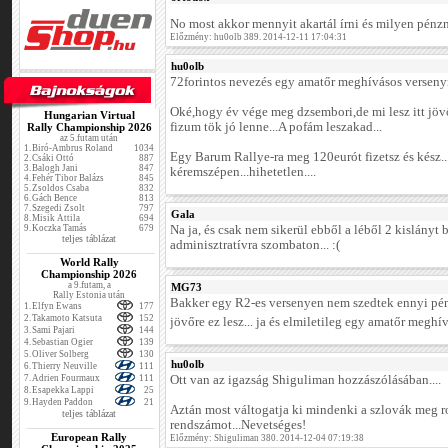
No most akkor mennyit akartál írni és milyen pé
Előzmény: hu0olb 389. 2014-12-11 17:04:31
hu0olb
72forintos nevezés egy amatőr meghívásos verseny
Oké,hogy év vége meg dzsembori,de mi lesz itt jö
Hungarian Virtual
fizum tök jó lenne...A pofám leszakad...
Rally Championship 2026
az 5.futam után
1.
Biró-Ambrus Roland
1034
Egy Barum Rallye-ra meg 120eurót fizetsz és kész...
2.
Csáki Ottó
887
3.
Balogh Jani
847
kéremszépen...hihetetlen....
4.
Fehér Tibor Balázs
845
5.
Zsoldos Csaba
832
6.
Gách Bence
813
7.
Szegedi Zsolt
797
Gala
8.
Misik Attila
694
9.
Koczka Tamás
679
Na ja, és csak nem sikerül ebből a léből 2 kislányt 
teljes táblázat
adminisztratívra szombaton... :(
World Rally
Championship 2026
a 9.futam, a
MG73
Rally Estonia után
Bakker egy R2-es versenyen nem szedtek ennyi pénz
1.
Elfyn Ewans
177
2.
Takamoto Katsuta
152
jövőre ez lesz... ja és elmiletileg egy amatőr megh
3.
Sami Pajari
144
4.
Sebastian Ogier
139
5.
Oliver Solberg
130
hu0olb
6.
Thierry Neuville
111
7.
Adrien Fourmaux
111
Ott van az igazság Shiguliman hozzászólásában....
8.
Esapekka Lappi
25
9.
Hayden Paddon
21
Aztán most váltogatja ki mindenki a szlovák meg 
teljes táblázat
rendszámot...Nevetséges!
European Rally
Előzmény: Shiguliman 380. 2014-12-04 07:19:38