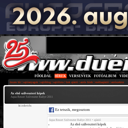
FŐOLDAL
|
HÍREK
|
VERSENYEK
|
FOTÓALBUM
|
VID
|
|
|
|
|
|
|
összes hír
sajtóanyagok
sajtóblog
sajtólista
link ajánló
autós hírek
médiaajánló
autószektor
Az első szilveszteri képek
Aqua Resort Szilveszter Rallye 2011
h i r d e t é s
Ez tetszik, megosztom
Aqua Resort Szilveszter Rallye 2011
• ajánló
Az első szilveszteri képek