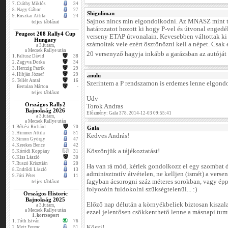
7.
Csáthy Miklós
34
8.
Nagy Gábor
27
Shiguliman
9.
Ruszkai Attila
24
Sajnos nincs min elgondolkodni. Az MNASZ mint 
teljes táblázat
határozatot hozott ki hogy P-vel és útvonal engedé
Peugeot 208 Rally4 Cup
verseny ETAP útvonalain. Kevesebben váltottak ki
Hungary
számoltak vele ezért ösztönözni kell a népet. Csak 
a 3.futam,
a Mecsek Rallye után
20 versenyző hagyja inkább a garázsban az autóját
1.
Faltusz Dávid
38
2.
Zagyva Dorka
34
3.
Herczig Patrik
29
4.
Hibján József
29
anulu
5.
Tellér Antal
16
Szerintem a P rendszamon is erdemes lenne elgond
Bertalan Márton
-
teljes táblázat
Udv
Országos Rally2
Torok Andras
Bajnokság 2026
Előzmény: Gala 378. 2014-12-03 09:55:41
a 3.futam,
a Mecsek Rallye után
1.
Békési Richárd
70
Gala
2.
Himmer Attila
51
Kedves András!
3.
Simon György
47
4.
Kerekes Bence
42
Köszönjük a tájékoztatást!
5.
Kóródi Koppány
31
6.
Kiss László
30
7.
Ruszó Krisztián
20
Ha van rá mód, kérlek gondolkozz el egy szombat d
8.
Endrődi László
13
adminisztratív átvételen, ne kelljen (ismét) a verse
9.
Fóti Péter
11
fagyban ácsorogni száz méteres sorokban, vagy épp
teljes táblázat
folyosóin fuldokolni szükségtelenül... :)
Országos Historic
Bajnokság 2025
Előző nap délután a környékbeliek biztosan kiszala
a 3.futam,
a Mecsek Rallye után
ezzel jelentősen csökkenthető lenne a másnapi tumu
1. korcsoport
1.
Tóth István
76
Köszi!
2.
Metz Ferenc
51