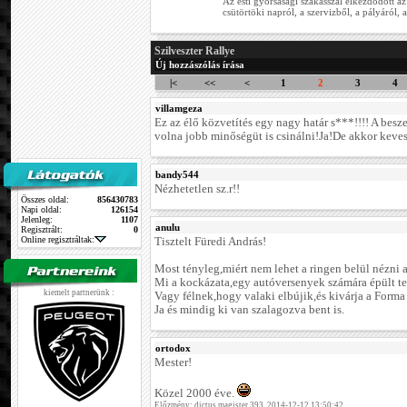
Az esti gyorsasági szakasszal elkezdődött az
csütörtöki napról, a szervizből, a pályáról, a
Szilveszter Rallye
Új hozzászólás írása
|<
<<
<
1
2
3
4
villamgeza
Ez az élő közvetítés egy nagy határ s***!!!! A besz
volna jobb minőségüt is csinálni!Ja!De akkor keve
bandy544
Nézhetetlen sz.r!!
Összes oldal:
856430783
Napi oldal:
126154
Jelenleg:
1107
anulu
Regisztrált:
0
Online regisztráltak:
Tisztelt Füredi András!
Most tényleg,miért nem lehet a ringen belül nézni a
Mi a kockázata,egy autóversenyek számára épült te
kiemelt partnerünk :
Vagy félnek,hogy valaki elbújik,és kivárja a Forma 
Ja és mindig ki van szalagozva bent is.
ortodox
Mester!
Közel 2000 éve.
Előzmény: dictus magister 393. 2014-12-12 13:50:42