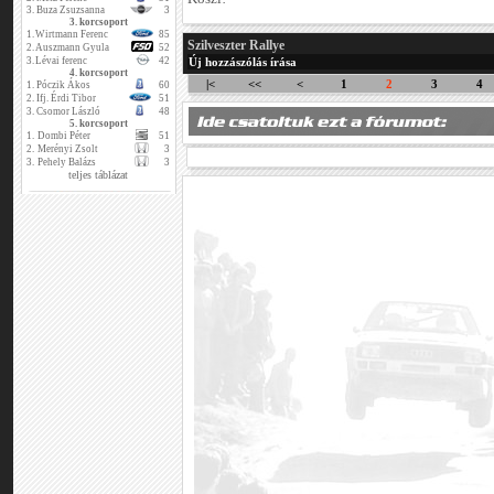
3.
Buza Zsuzsanna
3
3. korcsoport
1.
Wirtmann Ferenc
85
Szilveszter Rallye
2.
Auszmann Gyula
52
3.
Lévai ferenc
42
Új hozzászólás írása
4. korcsoport
|<
<<
<
1
2
3
4
1.
Póczik Ákos
60
2.
Ifj. Érdi Tibor
51
3.
Csomor László
48
5. korcsoport
1.
Dombi Péter
51
2.
Merényi Zsolt
3
3.
Pehely Balázs
3
teljes táblázat