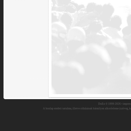
DuEn © 1999-2026 •
impres
A honlap eredeti tartalma, illetve oldalainak bármilyen alkotóeleme (szöveg, ké