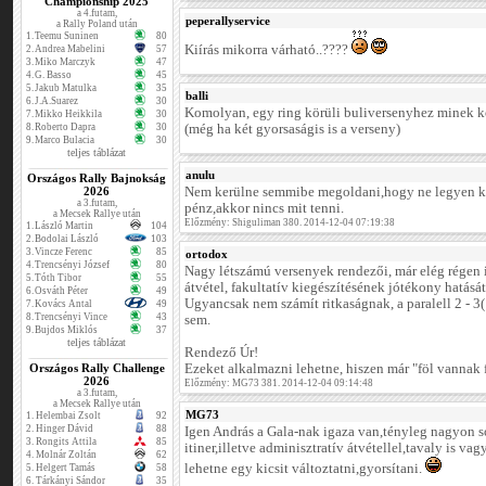
Championship 2025
a 4.futam,
peperallyservice
a Rally Poland után
1.
Teemu Suninen
80
Kiírás mikorra várható..????
2.
Andrea Mabelini
57
3.
Miko Marczyk
47
4.
G. Basso
45
5.
Jakub Matulka
35
balli
6.
J.A.Suarez
30
Komolyan, egy ring körüli buliversenyhez minek k
7.
Mikko Heikkila
30
8.
Roberto Dapra
30
(még ha két gyorsaságis is a verseny)
9.
Marco Bulacia
30
teljes táblázat
anulu
Országos Rally Bajnokság
2026
Nem kerülne semmibe megoldani,hogy ne legyen kö
a 3.futam,
pénz,akkor nincs mit tenni.
a Mecsek Rallye után
Előzmény: Shiguliman 380. 2014-12-04 07:19:38
1.
László Martin
104
2.
Bodolai László
103
3.
Vincze Ferenc
85
ortodox
4.
Trencsényi József
80
Nagy létszámú versenyek rendezői, már elég régen i
5.
Tóth Tibor
55
átvétel, fakultatív kiegészítésének jótékony hatását.
6.
Osváth Péter
49
Ugyancsak nem számít ritkaságnak, a paralell 2 - 3(!
7.
Kovács Antal
49
8.
Trencsényi Vince
43
sem.
9.
Bujdos Miklós
37
teljes táblázat
Rendező Úr!
Országos Rally Challenge
Ezeket alkalmazni lehetne, hiszen már "föl vannak f
2026
Előzmény: MG73 381. 2014-12-04 09:14:48
a 3.futam,
a Mecsek Rallye után
MG73
1.
Helembai Zsolt
92
2.
Hinger Dávid
88
Igen András a Gala-nak igaza van,tényleg nagyon s
3.
Rongits Attila
85
itiner,illetve adminisztratív átvétellel,tavaly is vag
4.
Molnár Zoltán
62
lehetne egy kicsit változtatni,gyorsítani.
5.
Helgert Tamás
58
6.
Tárkányi Sándor
35