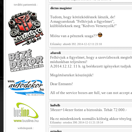
további partnereink :
dictus magister
Tudom, hogy kötözködésnek látszik, de!
A magyaroknak "Felhívjuk a figyelmet",
külföldieknek meg "Kedves Versenyzők!"
Mióta van a pénznek szaga??
Előzmény: afuredi 392. 2014-12-12 11:23:10
afuredi
Felhívjuk a figyelmet, hogy a szervízboxok megtelt
módunkban teljesíteni!
A 2014.12.12. 11 h. ig beérkezett igényeket tudjuk
Megértéseteket köszönjük!
Dear Entrants!
All of the service boxes are full, we can not accep
hu0olb
58ezer+14ezer forint a biztosítás. Tehát 72.000.-
Ha ez mindenkinek normális költség akkor tényleg v
Előzmény: ortodox 390. 2014-12-11 21:19:54
webshopunk :
ortodox