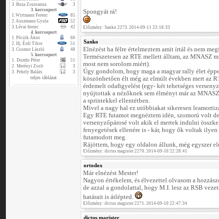
3.
Buza Zsuzsanna
3
3. korcsoport
Spongyát rá!
1.
Wirtmann Ferenc
85
2.
Auszmann Gyula
52
3.
Lévai ferenc
42
Előzmény: Sanko 2273. 2014-09-11 23:18:33
4. korcsoport
1.
Póczik Ákos
60
Sanko
2.
Ifj. Érdi Tibor
51
Elnézést ha félre értelmeztem amit írtál és nem meg
3.
Csomor László
48
5. korcsoport
Természetesen az RTE mellett álltam, az MNASZ min
1.
Dombi Péter
51
most nem sorolom miért).
2.
Merényi Zsolt
3
Úgy gondolom, hogy maga a magyar rally élet éppe
3.
Pehely Balázs
3
teljes táblázat
köszönhetően élt még az elmúlt években mert az R1
érdemelt odafigyelést (egy- két tehetséges verseny
nyújtottak a nézőknek sem élményt már az MNASZ f
a sprintekkel ellentétben.
Mivel a nagy hal ez utóbbiakat sikeresen leamortizá
Egy RTE futamot megnéztem idén, szomorú volt de
versenyzőpárosé volt akik el mertek indulni összke
fenyegetések ellenére is - kár, hogy ők voltak ilye
futamodott meg.
Rájöttem, hogy egy oldalon állunk, még egyszer elné
Előzmény: dictus magister 2270. 2014-09-10 22:28:41
ortodox
Már elnézést Mester!
Nagyon értékelem, és élvezettel olvasom a hozzászó
de azzal a gondolattal, hogy M.I. lesz az RSB vezető
határait is átlépted.
Előzmény: dictus magister 2271. 2014-09-10 22:47:34
dictus magister