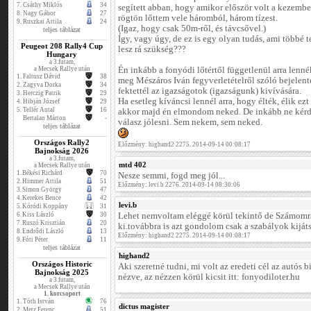
7.
Csáthy Miklós
34
segített abban, hogy amikor először volt a kezemb
8.
Nagy Gábor
27
rögtön lőttem vele háromból, három tízest.
9.
Ruszkai Attila
24
(Igaz, hogy csak 50m-ről, és távcsővel.)
teljes táblázat
Így, vagy úgy, de ez is egy olyan tudás, ami többé t
Peugeot 208 Rally4 Cup
lesz rá szükség???
Hungary
a 3.futam,
a Mecsek Rallye után
Én inkább a fonyódi lőtértől függetlenül arra lenn
1.
Faltusz Dávid
38
meg Mészáros Iván fegyverletételről szóló bejelenté
2.
Zagyva Dorka
34
fektettél az igazságotok (igazságunk) kivívására.
3.
Herczig Patrik
29
Ha esetleg kíváncsi lennél arra, hogy élték, élik ez
4.
Hibján József
29
5.
Tellér Antal
16
akkor majd én elmondom neked. De inkább ne kérde
Bertalan Márton
-
válasz jólesni. Sem nekem, sem neked.
teljes táblázat
Országos Rally2
Előzmény: highand2 2275. 2014-09-14 00:08:17
Bajnokság 2026
a 3.futam,
mtd 402
a Mecsek Rallye után
1.
Békési Richárd
70
Nesze semmi, fogd meg jól...
2.
Himmer Attila
51
Előzmény: levi.b 2276. 2014-09-14 08:30:06
3.
Simon György
47
4.
Kerekes Bence
42
levi.b
5.
Kóródi Koppány
31
6.
Kiss László
30
Lehet nemvoltam eléggé körül tekintő de Számom
7.
Ruszó Krisztián
20
ki.továbbra is azt gondolom csak a szabályok kijátsz
8.
Endrődi László
13
Előzmény: highand2 2275. 2014-09-14 00:08:17
9.
Fóti Péter
11
teljes táblázat
highand2
Országos Historic
Aki szeretné tudni, mi volt az eredeti cél az autós 
Bajnokság 2025
nézve, az nézzen körül kicsit itt: fonyodiloter.hu
a 3.futam,
a Mecsek Rallye után
1. korcsoport
1.
Tóth István
76
dictus magister
2.
Metz Ferenc
51