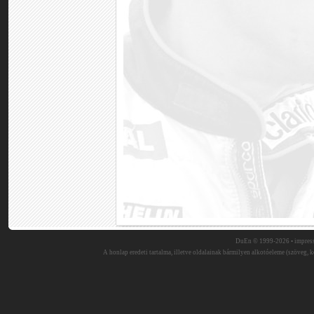
DuEn © 1999-2026 •
impres
A honlap eredeti tartalma, illetve oldalainak bármilyen alkotóeleme (szöveg, ké