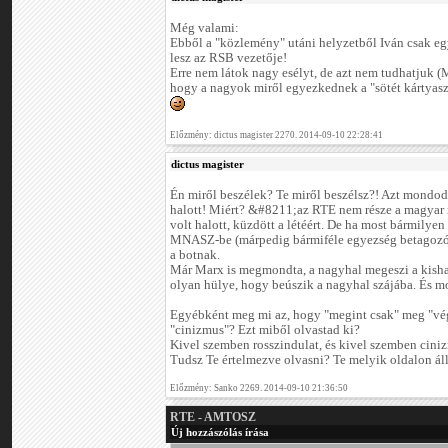
Még valami:
Ebből a "közlemény" utáni helyzetből Iván csak eg
lesz az RSB vezetője!
Erre nem látok nagy esélyt, de azt nem tudhatjuk (
hogy a nagyok miről egyezkednek a "sötét kártyas
Előzmény: dictus magister 2270. 2014-09-10 22:28:41
dictus magister
Én miről beszélek? Te miről beszélsz?! Azt mondod
halott! Miért? &#8211;az RTE nem része a magyar
volt halott, küzdött a létéért. De ha most bármily
MNASZ-be (márpedig bármiféle egyezség betagozódá
a botnak.
Már Marx is megmondta, a nagyhal megeszi a kishala
olyan hülye, hogy beúszik a nagyhal szájába. És mos
Egyébként meg mi az, hogy "megint csak" meg "vég
"cinizmus"? Ezt miből olvastad ki?
Kivel szemben rosszindulat, és kivel szemben cini
Tudsz Te értelmezve olvasni? Te melyik oldalon ál
Előzmény: Sanko 2269. 2014-09-10 21:36:50
RTE - AMTOSZ
Új hozzászólás írása