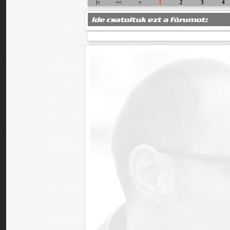
|<
<<
<
1
2
3
4