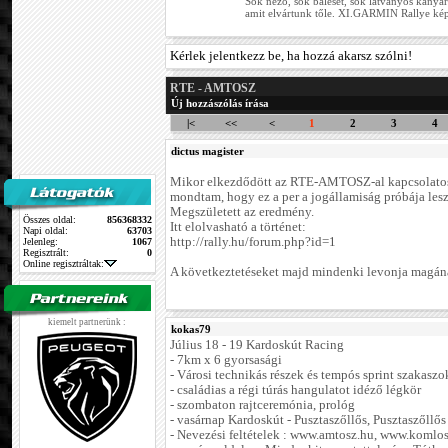
Sok néző, sok baleset, sok látványos kanyar
amit elvártunk tőle. XI.GARMIN Rallye ké
Kérlek jelentkezz be, ha hozzá akarsz szólni!
RTE - AMTOSZ
Új hozzászólás írása
|<
<<
<
1
2
3
4
dictus magister
Mikor elkezdődött az RTE-AMTOSZ-al kapcsolatos 
mondtam, hogy ez a per a jogállamiság próbája lesz.
Megszületett az eredmény.
Összes oldal:
856368332
Itt elolvasható a történet:
Napi oldal:
63703
http://rally.hu/forum.php?id=1
Jelenleg:
1067
Regisztrált:
0
Online regisztráltak:
A következtetéseket majd mindenki levonja magán
kiemelt partnerünk :
kokas79
Július 18 - 19 Kardoskút Racing
- 7km x 6 gyorsasági
- Városi technikás részek és tempós sprint szakaszo
- családias a régi túrás hangulatot idéző légkör
- szombaton rajtceremónia, prológ
- vasárnap Kardoskút - Pusztaszőllős, Pusztaszőllős
- Nevezési feltételek : www.amtosz.hu, www.komlos