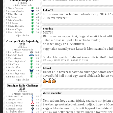
Championship 2025
a 4.futam,
a Rally Poland után
1.
Teemu Suninen
80
kokas79
2.
Andrea Mabelini
57
http://www.amtosz.hu/amtoszkozlemeny-2014-12-
3.
Miko Marczyk
47
4.
G. Basso
45
2015 évi tervezet !!!
5.
Jakub Matulka
35
6.
J.A.Suarez
30
7.
Mikko Heikkila
30
ortodox
8.
Roberto Dapra
30
MG73!
9.
Marco Bulacia
30
teljes táblázat
Biztos van rá magyarázat, hogy ki miatt késlekedik 
Talán a Kassa rallyról a kekeckedő rendőr,
Országos Rally Bajnokság
de lehet, hogy az FIA főtitkára,
2026
a 3.futam,
vagy talán személyesen Luca di Montezemolo a hi
a Mecsek Rallye után
1.
László Martin
104
2.
Bodolai László
103
Sokkal könnyebb bűnbakot keresni/és találni/ mint
3.
Vincze Ferenc
85
Előzmény: MG73 2279. 2014-09-15 22:32:54
4.
Trencsényi József
80
5.
Tóth Tibor
55
6.
Osváth Péter
49
MG73
7.
Kovács Antal
49
Ha 09.12. a nevezési határidő,akkor gondolom azért
8.
Trencsényi Vince
43
nevezőt fel kell vinni egy excel táblába,és hát az 
9.
Bujdos Miklós
37
teljes táblázat
Országos Rally Challenge
2026
a 3.futam,
dictus magister
a Mecsek Rallye után
1.
Helembai Zsolt
92
2.
Hinger Dávid
88
Nem tudom, hogy a mai ifjúság számára mit jelent a
3.
Rongits Attila
85
években gyerekeskedtek, azok tudják, hogy a búcsú
4.
Molnár Zoltán
62
vagy a feketén vásárolt, tartott légpuskával történ
5.
Helgert Tamás
58
volt akkor hétköznapi élmény. Innen a lövészet szer
6.
Tárkányi Sándor
35