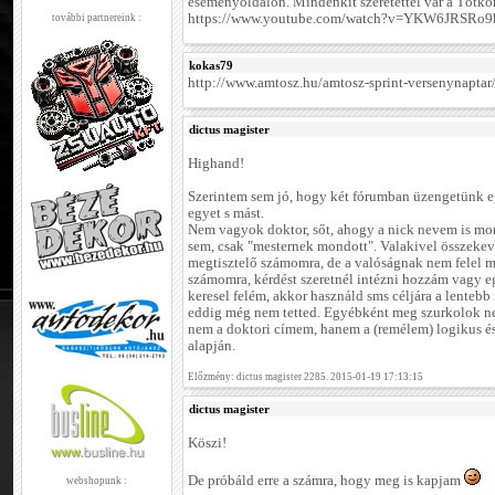
eseményoldalon. Mindenkit szeretettel vár a Tótko
https://www.youtube.com/watch?v=YKW6JRSRo9k
további partnereink :
kokas79
http://www.amtosz.hu/amtosz-sprint-versenynaptar
dictus magister
Highand!
Szerintem sem jó, hogy két fórumban üzengetünk e
egyet s mást.
Nem vagyok doktor, sőt, ahogy a nick nevem is mon
sem, csak "mesternek mondott". Valakivel összekeve
megtisztelő számomra, de a valóságnak nem felel
számomra, kérdést szeretnél intézni hozzám vagy e
keresel felém, akkor használd sms céljára a lentebb
eddig még nem tetted. Egyébként meg szurkolok nek
nem a doktori címem, hanem a (remélem) logikus é
alapján.
Előzmény: dictus magister 2285. 2015-01-19 17:13:15
dictus magister
Köszi!
De próbáld erre a számra, hogy meg is kapjam
webshopunk :