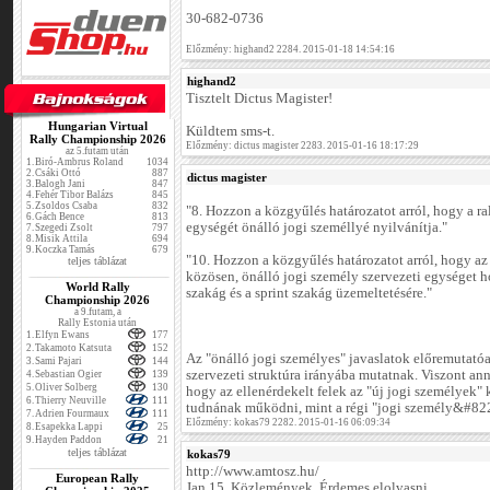
30-682-0736
Előzmény: highand2 2284. 2015-01-18 14:54:16
highand2
Tisztelt Dictus Magister!
Hungarian Virtual
Küldtem sms-t.
Rally Championship 2026
Előzmény: dictus magister 2283. 2015-01-16 18:17:29
az 5.futam után
1.
Biró-Ambrus Roland
1034
2.
Csáki Ottó
887
dictus magister
3.
Balogh Jani
847
4.
Fehér Tibor Balázs
845
5.
Zsoldos Csaba
832
"8. Hozzon a közgyűlés határozatot arról, hogy a ra
6.
Gách Bence
813
egységét önálló jogi személlyé nyilvánítja."
7.
Szegedi Zsolt
797
8.
Misik Attila
694
9.
Koczka Tamás
679
"10. Hozzon a közgyűlés határozatot arról, hogy 
teljes táblázat
közösen, önálló jogi személy szervezeti egységet ho
World Rally
szakág és a sprint szakág üzemeltetésére."
Championship 2026
a 9.futam, a
Rally Estonia után
1.
Elfyn Ewans
177
2.
Takamoto Katsuta
152
Az "önálló jogi személyes" javaslatok előremutatóa
3.
Sami Pajari
144
szervezeti struktúra irányába mutatnak. Viszont an
4.
Sebastian Ogier
139
5.
Oliver Solberg
130
hogy az ellenérdekelt felek az "új jogi személyek" 
6.
Thierry Neuville
111
tudnának működni, mint a régi "jogi személy&#82
7.
Adrien Fourmaux
111
Előzmény: kokas79 2282. 2015-01-16 06:09:34
8.
Esapekka Lappi
25
9.
Hayden Paddon
21
teljes táblázat
kokas79
http://www.amtosz.hu/
European Rally
Jan.15. Közlemények. Érdemes elolvasni