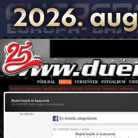
FŐOLDAL
|
HÍREK
|
VERSENYEK
|
FOTÓALBUM
|
VID
|
|
|
|
|
|
|
összes hír
sajtóanyagok
sajtóblog
sajtólista
link ajánló
autós hírek
médiaajánló
autószektor
Bajóti bajok és kanyarok
XI.GARMIN Rallye képei a fotóalbumban
h i r d e t é s
Ez tetszik, megosztom
XI. GARMIN Rallye
• ajánló
Bajóti bajok és kanyarok