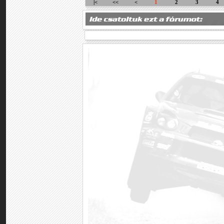
|<
<<
<
1
2
3
4