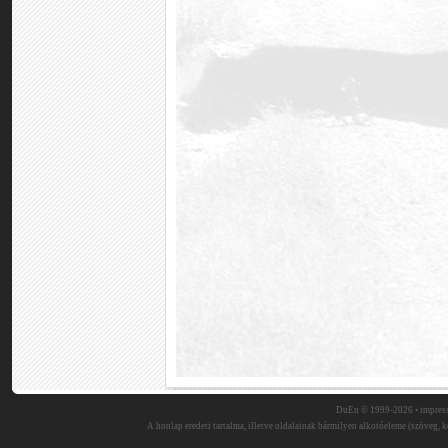
DuEn © 1999-2026 •
impres
A honlap eredeti tartalma, illetve oldalainak bármilyen alkotóeleme (szöveg, ké