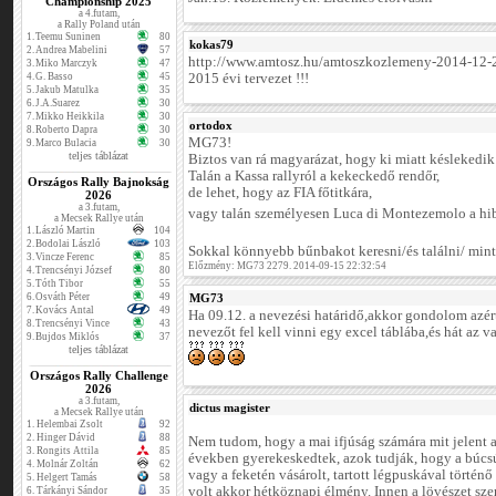
Championship 2025
a 4.futam,
a Rally Poland után
1.
Teemu Suninen
80
kokas79
2.
Andrea Mabelini
57
http://www.amtosz.hu/amtoszkozlemeny-2014-12-
3.
Miko Marczyk
47
4.
G. Basso
45
2015 évi tervezet !!!
5.
Jakub Matulka
35
6.
J.A.Suarez
30
7.
Mikko Heikkila
30
ortodox
8.
Roberto Dapra
30
MG73!
9.
Marco Bulacia
30
teljes táblázat
Biztos van rá magyarázat, hogy ki miatt késlekedik 
Talán a Kassa rallyról a kekeckedő rendőr,
Országos Rally Bajnokság
de lehet, hogy az FIA főtitkára,
2026
a 3.futam,
vagy talán személyesen Luca di Montezemolo a hi
a Mecsek Rallye után
1.
László Martin
104
2.
Bodolai László
103
Sokkal könnyebb bűnbakot keresni/és találni/ mint
3.
Vincze Ferenc
85
Előzmény: MG73 2279. 2014-09-15 22:32:54
4.
Trencsényi József
80
5.
Tóth Tibor
55
6.
Osváth Péter
49
MG73
7.
Kovács Antal
49
Ha 09.12. a nevezési határidő,akkor gondolom azért
8.
Trencsényi Vince
43
nevezőt fel kell vinni egy excel táblába,és hát az 
9.
Bujdos Miklós
37
teljes táblázat
Országos Rally Challenge
2026
a 3.futam,
dictus magister
a Mecsek Rallye után
1.
Helembai Zsolt
92
2.
Hinger Dávid
88
Nem tudom, hogy a mai ifjúság számára mit jelent a
3.
Rongits Attila
85
években gyerekeskedtek, azok tudják, hogy a búcsú
4.
Molnár Zoltán
62
vagy a feketén vásárolt, tartott légpuskával történ
5.
Helgert Tamás
58
volt akkor hétköznapi élmény. Innen a lövészet szer
6.
Tárkányi Sándor
35