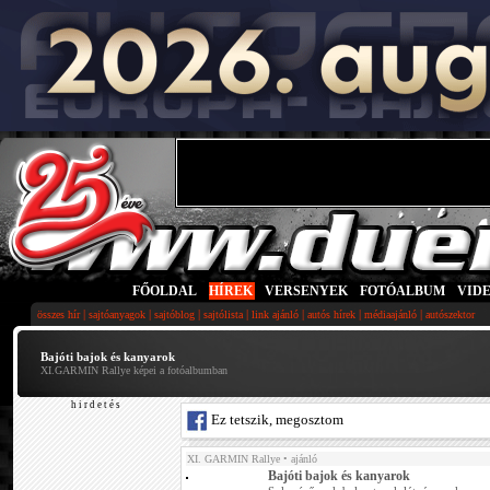
FŐOLDAL
|
HÍREK
|
VERSENYEK
|
FOTÓALBUM
|
VID
|
|
|
|
|
|
|
összes hír
sajtóanyagok
sajtóblog
sajtólista
link ajánló
autós hírek
médiaajánló
autószektor
Bajóti bajok és kanyarok
XI.GARMIN Rallye képei a fotóalbumban
h i r d e t é s
Ez tetszik, megosztom
XI. GARMIN Rallye
• ajánló
Bajóti bajok és kanyarok