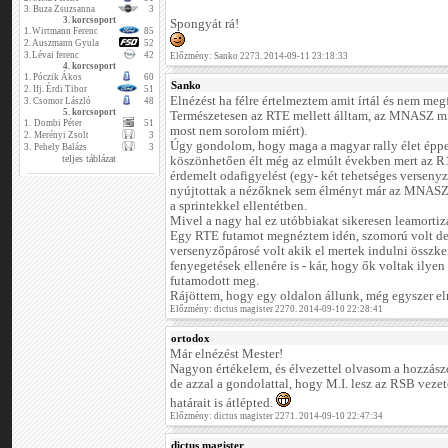
3.
Buza Zsuzsanna
3
3. korcsoport
Spongyát rá!
1.
Wirtmann Ferenc
85
2.
Auszmann Gyula
52
3.
Lévai ferenc
42
Előzmény: Sanko 2273. 2014-09-11 23:18:33
4. korcsoport
1.
Póczik Ákos
60
Sanko
2.
Ifj. Érdi Tibor
51
Elnézést ha félre értelmeztem amit írtál és nem meg
3.
Csomor László
48
5. korcsoport
Természetesen az RTE mellett álltam, az MNASZ min
1.
Dombi Péter
51
most nem sorolom miért).
2.
Merényi Zsolt
3
Úgy gondolom, hogy maga a magyar rally élet éppe
3.
Pehely Balázs
3
teljes táblázat
köszönhetően élt még az elmúlt években mert az R1
érdemelt odafigyelést (egy- két tehetséges verseny
nyújtottak a nézőknek sem élményt már az MNASZ f
a sprintekkel ellentétben.
Mivel a nagy hal ez utóbbiakat sikeresen leamortizá
Egy RTE futamot megnéztem idén, szomorú volt de
versenyzőpárosé volt akik el mertek indulni összke
fenyegetések ellenére is - kár, hogy ők voltak ilye
futamodott meg.
Rájöttem, hogy egy oldalon állunk, még egyszer elné
Előzmény: dictus magister 2270. 2014-09-10 22:28:41
ortodox
Már elnézést Mester!
Nagyon értékelem, és élvezettel olvasom a hozzászó
de azzal a gondolattal, hogy M.I. lesz az RSB vezető
határait is átlépted.
Előzmény: dictus magister 2271. 2014-09-10 22:47:34
dictus magister