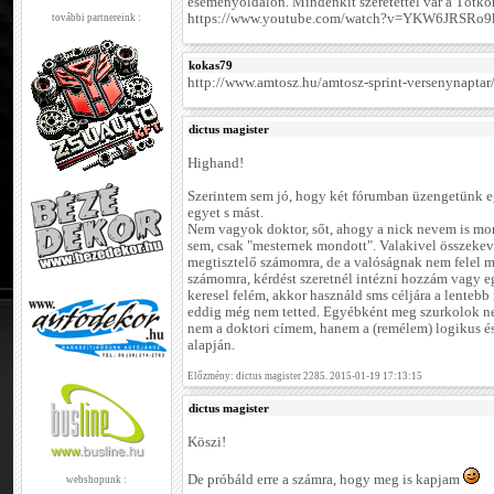
eseményoldalon. Mindenkit szeretettel vár a Tótko
https://www.youtube.com/watch?v=YKW6JRSRo9k
további partnereink :
kokas79
http://www.amtosz.hu/amtosz-sprint-versenynaptar
dictus magister
Highand!
Szerintem sem jó, hogy két fórumban üzengetünk e
egyet s mást.
Nem vagyok doktor, sőt, ahogy a nick nevem is mon
sem, csak "mesternek mondott". Valakivel összekeve
megtisztelő számomra, de a valóságnak nem felel
számomra, kérdést szeretnél intézni hozzám vagy e
keresel felém, akkor használd sms céljára a lentebb
eddig még nem tetted. Egyébként meg szurkolok nek
nem a doktori címem, hanem a (remélem) logikus é
alapján.
Előzmény: dictus magister 2285. 2015-01-19 17:13:15
dictus magister
Köszi!
De próbáld erre a számra, hogy meg is kapjam
webshopunk :