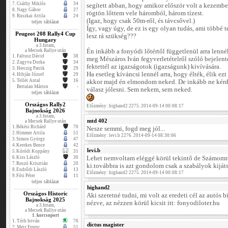
7.
Csáthy Miklós
34
segített abban, hogy amikor először volt a kezemb
8.
Nagy Gábor
27
rögtön lőttem vele háromból, három tízest.
9.
Ruszkai Attila
24
(Igaz, hogy csak 50m-ről, és távcsővel.)
teljes táblázat
Így, vagy úgy, de ez is egy olyan tudás, ami többé t
Peugeot 208 Rally4 Cup
lesz rá szükség???
Hungary
a 3.futam,
a Mecsek Rallye után
Én inkább a fonyódi lőtértől függetlenül arra lenn
1.
Faltusz Dávid
38
meg Mészáros Iván fegyverletételről szóló bejelenté
2.
Zagyva Dorka
34
fektettél az igazságotok (igazságunk) kivívására.
3.
Herczig Patrik
29
Ha esetleg kíváncsi lennél arra, hogy élték, élik ez
4.
Hibján József
29
5.
Tellér Antal
16
akkor majd én elmondom neked. De inkább ne kérde
Bertalan Márton
-
válasz jólesni. Sem nekem, sem neked.
teljes táblázat
Országos Rally2
Előzmény: highand2 2275. 2014-09-14 00:08:17
Bajnokság 2026
a 3.futam,
mtd 402
a Mecsek Rallye után
1.
Békési Richárd
70
Nesze semmi, fogd meg jól...
2.
Himmer Attila
51
Előzmény: levi.b 2276. 2014-09-14 08:30:06
3.
Simon György
47
4.
Kerekes Bence
42
levi.b
5.
Kóródi Koppány
31
6.
Kiss László
30
Lehet nemvoltam eléggé körül tekintő de Számom
7.
Ruszó Krisztián
20
ki.továbbra is azt gondolom csak a szabályok kijátsz
8.
Endrődi László
13
Előzmény: highand2 2275. 2014-09-14 00:08:17
9.
Fóti Péter
11
teljes táblázat
highand2
Országos Historic
Aki szeretné tudni, mi volt az eredeti cél az autós 
Bajnokság 2025
nézve, az nézzen körül kicsit itt: fonyodiloter.hu
a 3.futam,
a Mecsek Rallye után
1. korcsoport
1.
Tóth István
76
dictus magister
2.
Metz Ferenc
51