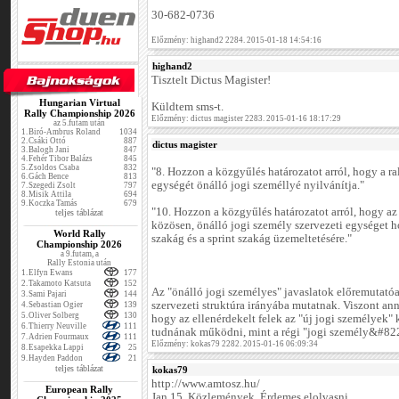
30-682-0736
Előzmény: highand2 2284. 2015-01-18 14:54:16
highand2
Tisztelt Dictus Magister!
Hungarian Virtual
Küldtem sms-t.
Rally Championship 2026
Előzmény: dictus magister 2283. 2015-01-16 18:17:29
az 5.futam után
1.
Biró-Ambrus Roland
1034
2.
Csáki Ottó
887
dictus magister
3.
Balogh Jani
847
4.
Fehér Tibor Balázs
845
5.
Zsoldos Csaba
832
"8. Hozzon a közgyűlés határozatot arról, hogy a ra
6.
Gách Bence
813
egységét önálló jogi személlyé nyilvánítja."
7.
Szegedi Zsolt
797
8.
Misik Attila
694
9.
Koczka Tamás
679
"10. Hozzon a közgyűlés határozatot arról, hogy 
teljes táblázat
közösen, önálló jogi személy szervezeti egységet ho
World Rally
szakág és a sprint szakág üzemeltetésére."
Championship 2026
a 9.futam, a
Rally Estonia után
1.
Elfyn Ewans
177
2.
Takamoto Katsuta
152
Az "önálló jogi személyes" javaslatok előremutatóa
3.
Sami Pajari
144
szervezeti struktúra irányába mutatnak. Viszont an
4.
Sebastian Ogier
139
5.
Oliver Solberg
130
hogy az ellenérdekelt felek az "új jogi személyek" 
6.
Thierry Neuville
111
tudnának működni, mint a régi "jogi személy&#82
7.
Adrien Fourmaux
111
Előzmény: kokas79 2282. 2015-01-16 06:09:34
8.
Esapekka Lappi
25
9.
Hayden Paddon
21
teljes táblázat
kokas79
http://www.amtosz.hu/
European Rally
Jan.15. Közlemények. Érdemes elolvasni