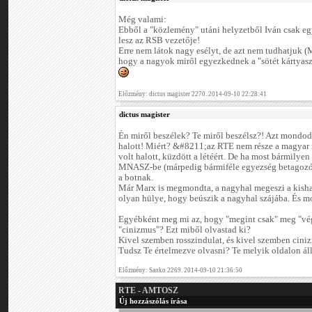
Még valami:
Ebből a "közlemény" utáni helyzetből Iván csak eg
lesz az RSB vezetője!
Erre nem látok nagy esélyt, de azt nem tudhatjuk (
hogy a nagyok miről egyezkednek a "sötét kártyas
Előzmény: dictus magister 2270. 2014-09-10 22:28:41
dictus magister
Én miről beszélek? Te miről beszélsz?! Azt mondod
halott! Miért? &#8211;az RTE nem része a magyar
volt halott, küzdött a létéért. De ha most bármily
MNASZ-be (márpedig bármiféle egyezség betagozódá
a botnak.
Már Marx is megmondta, a nagyhal megeszi a kishala
olyan hülye, hogy beúszik a nagyhal szájába. És mos
Egyébként meg mi az, hogy "megint csak" meg "vég
"cinizmus"? Ezt miből olvastad ki?
Kivel szemben rosszindulat, és kivel szemben cini
Tudsz Te értelmezve olvasni? Te melyik oldalon ál
Előzmény: Sanko 2269. 2014-09-10 21:36:50
RTE - AMTOSZ
Új hozzászólás írása