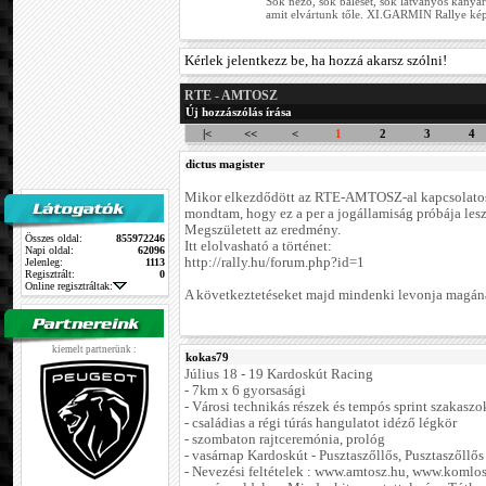
Sok néző, sok baleset, sok látványos kanyar
amit elvártunk tőle. XI.GARMIN Rallye ké
Kérlek jelentkezz be, ha hozzá akarsz szólni!
RTE - AMTOSZ
Új hozzászólás írása
|<
<<
<
1
2
3
4
dictus magister
Mikor elkezdődött az RTE-AMTOSZ-al kapcsolatos 
mondtam, hogy ez a per a jogállamiság próbája lesz.
Megszületett az eredmény.
Összes oldal:
855972246
Itt elolvasható a történet:
Napi oldal:
62096
http://rally.hu/forum.php?id=1
Jelenleg:
1113
Regisztrált:
0
Online regisztráltak:
A következtetéseket majd mindenki levonja magán
kiemelt partnerünk :
kokas79
Július 18 - 19 Kardoskút Racing
- 7km x 6 gyorsasági
- Városi technikás részek és tempós sprint szakaszo
- családias a régi túrás hangulatot idéző légkör
- szombaton rajtceremónia, prológ
- vasárnap Kardoskút - Pusztaszőllős, Pusztaszőllős
- Nevezési feltételek : www.amtosz.hu, www.komlos