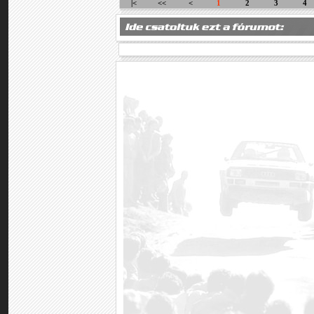
|<
<<
<
1
2
3
4