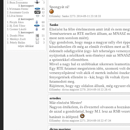
3.
Buza Zsuzsanna
3
3. korcsoport
Spongyát rá!
1.
Wirtmann Ferenc
85
2.
Auszmann Gyula
52
3.
Lévai ferenc
42
Előzmény: Sanko 2273. 2014-09-11 23:18:33
4. korcsoport
1.
Póczik Ákos
60
Sanko
2.
Ifj. Érdi Tibor
51
Elnézést ha félre értelmeztem amit írtál és nem meg
3.
Csomor László
48
5. korcsoport
Természetesen az RTE mellett álltam, az MNASZ min
1.
Dombi Péter
51
most nem sorolom miért).
2.
Merényi Zsolt
3
Úgy gondolom, hogy maga a magyar rally élet éppe
3.
Pehely Balázs
3
teljes táblázat
köszönhetően élt még az elmúlt években mert az R1
érdemelt odafigyelést (egy- két tehetséges verseny
nyújtottak a nézőknek sem élményt már az MNASZ f
a sprintekkel ellentétben.
Mivel a nagy hal ez utóbbiakat sikeresen leamortizá
Egy RTE futamot megnéztem idén, szomorú volt de
versenyzőpárosé volt akik el mertek indulni összke
fenyegetések ellenére is - kár, hogy ők voltak ilye
futamodott meg.
Rájöttem, hogy egy oldalon állunk, még egyszer elné
Előzmény: dictus magister 2270. 2014-09-10 22:28:41
ortodox
Már elnézést Mester!
Nagyon értékelem, és élvezettel olvasom a hozzászó
de azzal a gondolattal, hogy M.I. lesz az RSB vezető
határait is átlépted.
Előzmény: dictus magister 2271. 2014-09-10 22:47:34
dictus magister