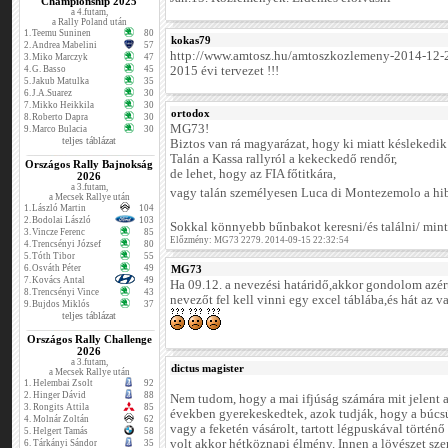
Championship 2025
a 4.futam,
a Rally Poland után
1.
Teemu Suninen
80
kokas79
2.
Andrea Mabelini
57
http://www.amtosz.hu/amtoszkozlemeny-2014-12-
3.
Miko Marczyk
47
4.
G. Basso
45
2015 évi tervezet !!!
5.
Jakub Matulka
35
6.
J.A.Suarez
30
7.
Mikko Heikkila
30
ortodox
8.
Roberto Dapra
30
MG73!
9.
Marco Bulacia
30
teljes táblázat
Biztos van rá magyarázat, hogy ki miatt késlekedik 
Talán a Kassa rallyról a kekeckedő rendőr,
Országos Rally Bajnokság
de lehet, hogy az FIA főtitkára,
2026
a 3.futam,
vagy talán személyesen Luca di Montezemolo a hi
a Mecsek Rallye után
1.
László Martin
104
2.
Bodolai László
103
Sokkal könnyebb bűnbakot keresni/és találni/ mint
3.
Vincze Ferenc
85
Előzmény: MG73 2279. 2014-09-15 22:32:54
4.
Trencsényi József
80
5.
Tóth Tibor
55
6.
Osváth Péter
49
MG73
7.
Kovács Antal
49
Ha 09.12. a nevezési határidő,akkor gondolom azért
8.
Trencsényi Vince
43
nevezőt fel kell vinni egy excel táblába,és hát az 
9.
Bujdos Miklós
37
teljes táblázat
Országos Rally Challenge
2026
a 3.futam,
dictus magister
a Mecsek Rallye után
1.
Helembai Zsolt
92
2.
Hinger Dávid
88
Nem tudom, hogy a mai ifjúság számára mit jelent a
3.
Rongits Attila
85
években gyerekeskedtek, azok tudják, hogy a búcsú
4.
Molnár Zoltán
62
vagy a feketén vásárolt, tartott légpuskával történ
5.
Helgert Tamás
58
volt akkor hétköznapi élmény. Innen a lövészet szer
6.
Tárkányi Sándor
35