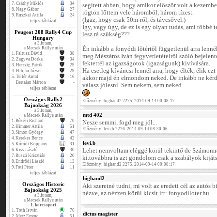
7.
Csáthy Miklós
34
segített abban, hogy amikor először volt a kezemb
8.
Nagy Gábor
27
rögtön lőttem vele háromból, három tízest.
9.
Ruszkai Attila
24
(Igaz, hogy csak 50m-ről, és távcsővel.)
teljes táblázat
Így, vagy úgy, de ez is egy olyan tudás, ami többé t
Peugeot 208 Rally4 Cup
lesz rá szükség???
Hungary
a 3.futam,
a Mecsek Rallye után
Én inkább a fonyódi lőtértől függetlenül arra lenn
1.
Faltusz Dávid
38
meg Mészáros Iván fegyverletételről szóló bejelenté
2.
Zagyva Dorka
34
fektettél az igazságotok (igazságunk) kivívására.
3.
Herczig Patrik
29
Ha esetleg kíváncsi lennél arra, hogy élték, élik ez
4.
Hibján József
29
5.
Tellér Antal
16
akkor majd én elmondom neked. De inkább ne kérde
Bertalan Márton
-
válasz jólesni. Sem nekem, sem neked.
teljes táblázat
Országos Rally2
Előzmény: highand2 2275. 2014-09-14 00:08:17
Bajnokság 2026
a 3.futam,
mtd 402
a Mecsek Rallye után
1.
Békési Richárd
70
Nesze semmi, fogd meg jól...
2.
Himmer Attila
51
Előzmény: levi.b 2276. 2014-09-14 08:30:06
3.
Simon György
47
4.
Kerekes Bence
42
levi.b
5.
Kóródi Koppány
31
6.
Kiss László
30
Lehet nemvoltam eléggé körül tekintő de Számom
7.
Ruszó Krisztián
20
ki.továbbra is azt gondolom csak a szabályok kijátsz
8.
Endrődi László
13
Előzmény: highand2 2275. 2014-09-14 00:08:17
9.
Fóti Péter
11
teljes táblázat
highand2
Országos Historic
Aki szeretné tudni, mi volt az eredeti cél az autós 
Bajnokság 2025
nézve, az nézzen körül kicsit itt: fonyodiloter.hu
a 3.futam,
a Mecsek Rallye után
1. korcsoport
1.
Tóth István
76
dictus magister
2.
Metz Ferenc
51