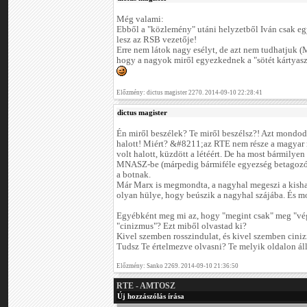
Még valami:
Ebből a "közlemény" utáni helyzetből Iván csak eg
lesz az RSB vezetője!
Erre nem látok nagy esélyt, de azt nem tudhatjuk (
hogy a nagyok miről egyezkednek a "sötét kártyas
Előzmény: dictus magister 2270. 2014-09-10 22:28:41
dictus magister
Én miről beszélek? Te miről beszélsz?! Azt mondod
halott! Miért? &#8211;az RTE nem része a magyar
volt halott, küzdött a létéért. De ha most bármily
MNASZ-be (márpedig bármiféle egyezség betagozódá
a botnak.
Már Marx is megmondta, a nagyhal megeszi a kishala
olyan hülye, hogy beúszik a nagyhal szájába. És mos
Egyébként meg mi az, hogy "megint csak" meg "vég
"cinizmus"? Ezt miből olvastad ki?
Kivel szemben rosszindulat, és kivel szemben cini
Tudsz Te értelmezve olvasni? Te melyik oldalon ál
Előzmény: Sanko 2269. 2014-09-10 21:36:50
RTE - AMTOSZ
Új hozzászólás írása