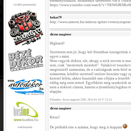
eseményoldalon. Mindenkit szeretettel vár a Tótko
https://www.youtube.com/watch?v=YKW6JRSRo9k
további partnereink :
kokas79
http://www.amtosz.hu/amtosz-sprint-versenynaptar
dictus magister
Highand!
Szerintem sem jó, hogy két fórumban üzengetünk e
egyet s mást.
Nem vagyok doktor, sőt, ahogy a nick nevem is mon
sem, csak "mesternek mondott". Valakivel összekeve
megtisztelő számomra, de a valóságnak nem felel
számomra, kérdést szeretnél intézni hozzám vagy e
keresel felém, akkor használd sms céljára a lentebb
eddig még nem tetted. Egyébként meg szurkolok nek
nem a doktori címem, hanem a (remélem) logikus é
alapján.
Előzmény: dictus magister 2285. 2015-01-19 17:13:15
dictus magister
Köszi!
De próbáld erre a számra, hogy meg is kapjam
webshopunk :