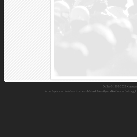
DuEn © 1999-2026 •
impres
A honlap eredeti tartalma, illetve oldalainak bármilyen alkotóeleme (szöveg, ké