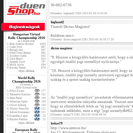
30-682-0736
Előzmény: highand2 2284. 2015-01-18 14:54:16
highand2
Tisztelt Dictus Magister!
Hungarian Virtual
Küldtem sms-t.
Rally Championship 2026
Előzmény: dictus magister 2283. 2015-01-16 18:17:29
az 5.futam után
1.
Biró-Ambrus Roland
1034
2.
Csáki Ottó
887
dictus magister
3.
Balogh Jani
847
4.
Fehér Tibor Balázs
845
5.
Zsoldos Csaba
832
"8. Hozzon a közgyűlés határozatot arról, hogy a ra
6.
Gách Bence
813
egységét önálló jogi személlyé nyilvánítja."
7.
Szegedi Zsolt
797
8.
Misik Attila
694
9.
Koczka Tamás
679
"10. Hozzon a közgyűlés határozatot arról, hogy 
teljes táblázat
közösen, önálló jogi személy szervezeti egységet ho
World Rally
szakág és a sprint szakág üzemeltetésére."
Championship 2026
a 9.futam, a
Rally Estonia után
1.
Elfyn Ewans
177
2.
Takamoto Katsuta
152
Az "önálló jogi személyes" javaslatok előremutatóa
3.
Sami Pajari
144
szervezeti struktúra irányába mutatnak. Viszont an
4.
Sebastian Ogier
139
5.
Oliver Solberg
130
hogy az ellenérdekelt felek az "új jogi személyek" 
6.
Thierry Neuville
111
tudnának működni, mint a régi "jogi személy&#82
7.
Adrien Fourmaux
111
Előzmény: kokas79 2282. 2015-01-16 06:09:34
8.
Esapekka Lappi
25
9.
Hayden Paddon
21
teljes táblázat
kokas79
http://www.amtosz.hu/
European Rally
Jan.15. Közlemények. Érdemes elolvasni