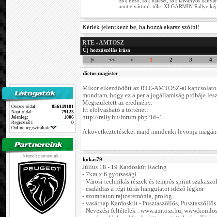
Sok néző, sok baleset, sok látványos kanyar
amit elvártunk tőle. XI.GARMIN Rallye ké
Kérlek jelentkezz be, ha hozzá akarsz szólni!
RTE - AMTOSZ
Új hozzászólás írása
|<
<<
<
1
2
3
4
dictus magister
Mikor elkezdődött az RTE-AMTOSZ-al kapcsolatos 
mondtam, hogy ez a per a jogállamiság próbája lesz.
Megszületett az eredmény.
Összes oldal:
856149101
Itt elolvasható a történet:
Napi oldal:
79123
http://rally.hu/forum.php?id=1
Jelenleg:
1006
Regisztrált:
0
Online regisztráltak:
A következtetéseket majd mindenki levonja magán
kiemelt partnerünk :
kokas79
Július 18 - 19 Kardoskút Racing
- 7km x 6 gyorsasági
- Városi technikás részek és tempós sprint szakaszo
- családias a régi túrás hangulatot idéző légkör
- szombaton rajtceremónia, prológ
- vasárnap Kardoskút - Pusztaszőllős, Pusztaszőllős
- Nevezési feltételek : www.amtosz.hu, www.komlos