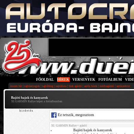
FŐOLDAL
|
HÍREK
|
VERSENYEK
|
FOTÓALBUM
|
VID
|
|
|
|
|
|
|
összes hír
sajtóanyagok
sajtóblog
sajtólista
link ajánló
autós hírek
médiaajánló
autószektor
Bajóti bajok és kanyarok
XI.GARMIN Rallye képei a fotóalbumban
h i r d e t é s
Ez tetszik, megosztom
XI. GARMIN Rallye
• ajánló
Bajóti bajok és kanyarok