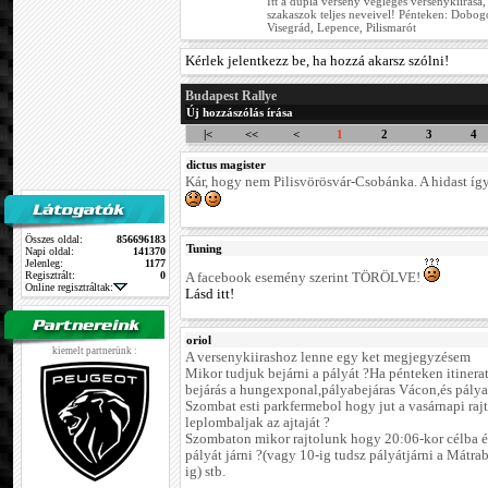
Itt a dupla verseny végleges versenykiírása
szakaszok teljes neveivel! Pénteken: Dobo
Visegrád, Lepence, Pilismarót
Kérlek jelentkezz be, ha hozzá akarsz szólni!
Budapest Rallye
Új hozzászólás írása
|<
<<
<
1
2
3
4
dictus magister
Kár, hogy nem Pilisvörösvár-Csobánka. A hidast így 
Összes oldal:
856696183
Tuning
Napi oldal:
141370
Jelenleg:
1177
Regisztrált:
0
A facebook esemény szerint TÖRÖLVE!
Online regisztráltak:
Lásd itt!
oriol
kiemelt partnerünk :
A versenykiirashoz lenne egy ket megjegyzésem
Mikor tudjuk bejárni a pályát ?Ha pénteken itinerat
bejárás a hungexponal,pályabejáras Vácon,és pálya
Szombat esti parkfermebol hogy jut a vasárnapi rajt
leplombaljak az ajtaját ?
Szombaton mikor rajtolunk hogy 20:06-kor célba é
pályát járni ?(vagy 10-ig tudsz pályátjárni a Mát
ig) stb.