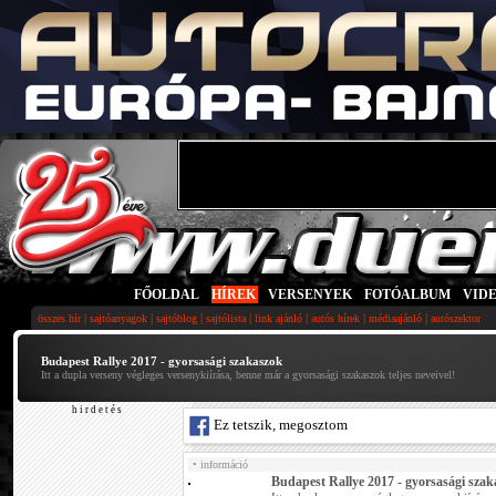
FŐOLDAL
|
HÍREK
|
VERSENYEK
|
FOTÓALBUM
|
VID
|
|
|
|
|
|
|
összes hír
sajtóanyagok
sajtóblog
sajtólista
link ajánló
autós hírek
médiaajánló
autószektor
Budapest Rallye 2017 - gyorsasági szakaszok
Itt a dupla verseny végleges versenykiírása, benne már a gyorsasági szakaszok teljes neveivel!
h i r d e t é s
Ez tetszik, megosztom
• információ
Budapest Rallye 2017 - gyorsasági sza