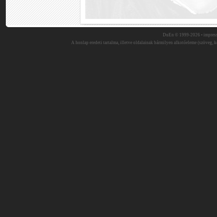
DuEn © 1999-2026 •
impres
A honlap eredeti tartalma, illetve oldalainak bármilyen alkotóeleme (szöveg, ké