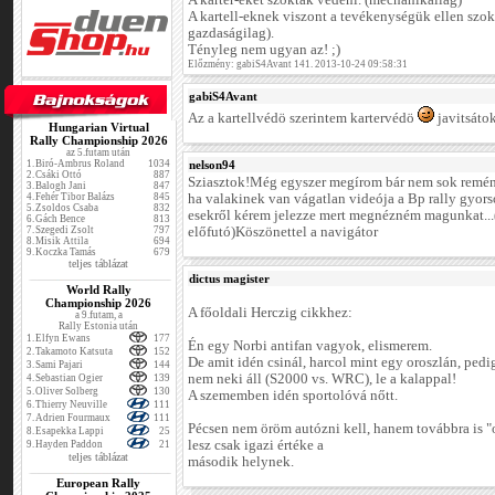
A karter-eket szokták védeni. (mechanikailag)
A kartell-eknek viszont a tevékenységük ellen szok
gazdaságilag).
Tényleg nem ugyan az! ;)
Előzmény: gabiS4Avant 141. 2013-10-24 09:58:31
gabiS4Avant
Az a kartellvédö szerintem kartervédö
javitsátok
Hungarian Virtual
Rally Championship 2026
az 5.futam után
1.
Biró-Ambrus Roland
1034
nelson94
2.
Csáki Ottó
887
Sziasztok!Még egyszer megírom bár nem sok remén
3.
Balogh Jani
847
4.
Fehér Tibor Balázs
845
ha valakinek van vágatlan videója a Bp rally gyorso
5.
Zsoldos Csaba
832
esekről kérem jelezze mert megnézném magunkat...
6.
Gách Bence
813
7.
Szegedi Zsolt
797
előfutó)Köszönettel a navigátor
8.
Misik Attila
694
9.
Koczka Tamás
679
teljes táblázat
dictus magister
World Rally
Championship 2026
A főoldali Herczig cikkhez:
a 9.futam, a
Rally Estonia után
1.
Elfyn Ewans
177
Én egy Norbi antifan vagyok, elismerem.
2.
Takamoto Katsuta
152
De amit idén csinál, harcol mint egy oroszlán, pedi
3.
Sami Pajari
144
nem neki áll (S2000 vs. WRC), le a kalappal!
4.
Sebastian Ogier
139
5.
Oliver Solberg
130
A szememben idén sportolóvá nőtt.
6.
Thierry Neuville
111
7.
Adrien Fourmaux
111
Pécsen nem öröm autózni kell, hanem továbbra is "
8.
Esapekka Lappi
25
lesz csak igazi értéke a
9.
Hayden Paddon
21
teljes táblázat
második helynek.
European Rally