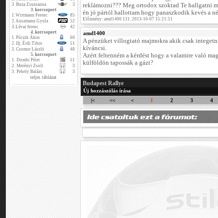
3.
Buza Zsuzsanna
3
reklámozni??? Meg ortodox szoktad Te hallgatni m
3. korcsoport
én jó pártól hallottam hogy panaszkodik kevés a néző!!
1.
Wirtmann Ferenc
85
Előzmény: amd1400 131. 2013-10-07 15:21:51
2.
Auszmann Gyula
52
3.
Lévai ferenc
42
4. korcsoport
amd1400
1.
Póczik Ákos
60
A pénzüket villogtató majmokra akik csak integet
2.
Ifj. Érdi Tibor
51
kíváncsi.
3.
Csomor László
48
5. korcsoport
Azért feltenném a kérdést hogy a valamire való mag
1.
Dombi Péter
51
külföldön tapossák a gázt?
2.
Merényi Zsolt
3
3.
Pehely Balázs
3
teljes táblázat
Budapest Rallye
Új hozzászólás írása
|<
<<
<
1
2
3
4