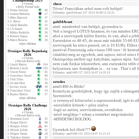
Championship 2025
choco
a 4.futam,
a Rally Poland után
Téves! Franciában sehol nem volt belépö!
1.
Teemu Suninen
80
Előzmény: gabiS4Avant 137. 2013-10-08 11:53:25
2.
Andrea Mabelini
57
3.
Miko Marczyk
47
4.
G. Basso
45
gabiS4Avant
5.
Jakub Matulka
35
amd: mindenhol van belépö, gyorsokra is.
6.
J.A.Suarez
30
Volt a lengyel LOTUS futamon, és van minden ERC,
7.
Mikko Heikkila
30
ahol a szervizpark külön fizetös, és van, ahol a job
8.
Roberto Dapra
30
9.
Marco Bulacia
30
Esetenként ez 40-45, de most már inkább 55-60 EUR 
teljes táblázat
szervizpark ha nincs passod, ott is 10 EUR). Ehhez
(autóval Finnország oda-vissza 100 ezer / fö kettesév
Országos Rally Bajnokság
vásárlás) meg az egyebek, ami sajnos, mivel ninc
2026
a 3.futam,
Ouninpohja mellett egy kalyibám, sajnos rájön. Szóv
a Mecsek Rallye után
nem csak fizikai tekintetben, ami esetenként több 
1.
László Martin
104
helyszinen sarc formájában is.... ez van . That´s all f
2.
Bodolai László
103
3.
Vincze Ferenc
85
Előzmény: amd1400 127. 2013-10-07 14:29:19
4.
Trencsényi József
80
5.
Tóth Tibor
55
ortodox
6.
Osváth Péter
49
amd1400 és Blöki!
7.
Kovács Antal
49
8.
Trencsényi Vince
43
Komolyan gondoljátok, hogy így zajlik a támogatá
9.
Bujdos Miklós
37
Szerintetek:
teljes táblázat
-a versenyző kilincselni a szponzoroknál, igér és a
-szerződést kötnek-> pénz utalva
Országos Rally Challenge
2026
-logó az autóra, szervízsátorra, overálokra
a 3.futam,
-néző meglátja-> rohan a terméket megvásárolni
a Mecsek Rallye után
-MINDENKI BOLDOG.
1.
Helembai Zsolt
92
2.
Hinger Dávid
88
3.
Rongits Attila
85
Gyerekek hol éltek???
4.
Molnár Zoltán
62
5.
Helgert Tamás
58
Előzmény: amd1400 131. 2013-10-07 15:21:51
6.
Tárkányi Sándor
35