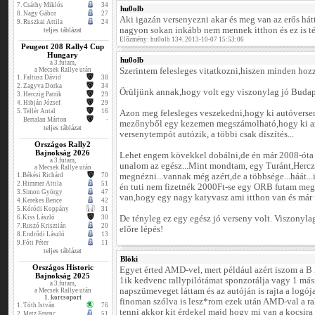
7.
Csáthy Miklós
34
hu0olb
8.
Nagy Gábor
27
Aki igazán versenyezni akar és meg van az erős hát
9.
Ruszkai Attila
24
nagyon sokan inkább nem mennek itthon és ez is té
teljes táblázat
Előzmény: hu0olb 134. 2013-10-07 15:53:06
Peugeot 208 Rally4 Cup
Hungary
hu0olb
a 3.futam,
a Mecsek Rallye után
Szerintem felesleges vitatkozni,hiszen minden hoz
1.
Faltusz Dávid
38
2.
Zagyva Dorka
34
Örüljünk annak,hogy volt egy viszonylag jó Budap
3.
Herczig Patrik
29
4.
Hibján József
29
5.
Tellér Antal
16
Azon meg felesleges veszekedni,hogy ki autóversen
Bertalan Márton
-
mezőnyből egy kezemen megszámolható,hogy ki az a
teljes táblázat
versenytempót autózik, a többi csak díszítés...
Országos Rally2
Bajnokság 2026
Lehet engem kövekkel dobálni,de én már 2008-ót
a 3.futam,
unalom az egész...Mint mondtam, egy Turánt,Hercz
a Mecsek Rallye után
1.
Békési Richárd
70
megnézni...vannak még azért,de a többsége...háát.
2.
Himmer Attila
51
én tuti nem fizetnék 2000Ft-se egy ORB futam meg
3.
Simon György
47
van,hogy egy nagy katyvasz ami itthon van és már ré
4.
Kerekes Bence
42
5.
Kóródi Koppány
31
6.
Kiss László
30
De tényleg ez egy egész jó verseny volt. Viszonyla
7.
Ruszó Krisztián
20
előre lépés!
8.
Endrődi László
13
9.
Fóti Péter
11
teljes táblázat
Blöki
Országos Historic
Egyet érted AMD-vel, mert például azért iszom a B
Bajnokság 2025
1ik kedvenc rallypilótámat sponzorálja vagy 1 má
a 3.futam,
napszümeveget láttam és az autóján is rajta a logój
a Mecsek Rallye után
1. korcsoport
finoman szólva is lesz*rom ezek után AMD-val a ral
1.
Tóth István
76
tenni akkor kit érdekel majd hogy mi van a kocsira
2.
Metz Ferenc
51