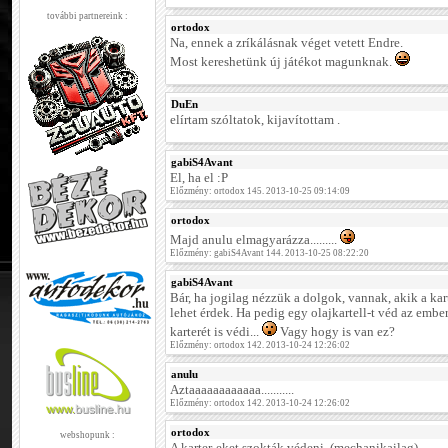
további partnereink :
ortodox
Na, ennek a zríkálásnak véget vetett Endre.
Most kereshetünk új játékot magunknak.
DuEn
elírtam szóltatok, kijavítottam .
gabiS4Avant
El, ha el :P
Előzmény: ortodox 145. 2013-10-25 09:14:09
ortodox
Majd anulu elmagyarázza.........
Előzmény: gabiS4Avant 144. 2013-10-25 08:22:20
gabiS4Avant
Bár, ha jogilag nézzük a dolgok, vannak, akik a karte
lehet érdek. Ha pedig egy olajkartell-t véd az embe
karterét is védi...
Vagy hogy is van ez?
Előzmény: ortodox 142. 2013-10-24 12:26:02
anulu
Aztaaaaaaaaaaaa...........
Előzmény: ortodox 142. 2013-10-24 12:26:02
ortodox
webshopunk :