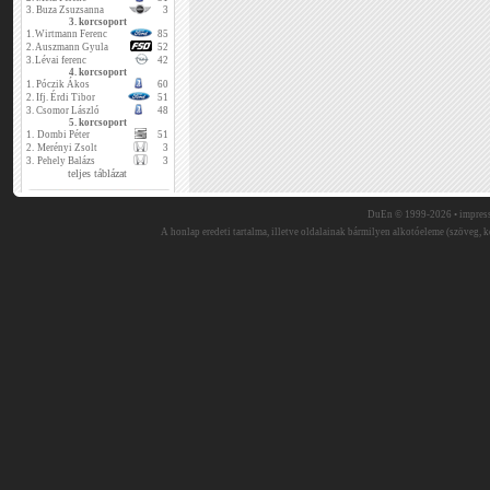
3.
Buza Zsuzsanna
3
3. korcsoport
1.
Wirtmann Ferenc
85
2.
Auszmann Gyula
52
3.
Lévai ferenc
42
4. korcsoport
1.
Póczik Ákos
60
2.
Ifj. Érdi Tibor
51
3.
Csomor László
48
5. korcsoport
1.
Dombi Péter
51
2.
Merényi Zsolt
3
3.
Pehely Balázs
3
teljes táblázat
DuEn © 1999-2026 •
impres
A honlap eredeti tartalma, illetve oldalainak bármilyen alkotóeleme (szöveg, ké