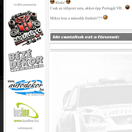
Klafa!
további partnereink :
Csak az időpont suta, akkor épp Portugál VB...
Mikor lesz a második forduló???
webshopunk :