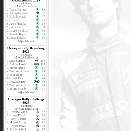
Championship 2025
a 4.futam,
a Rally Poland után
1.
Teemu Suninen
80
2.
Andrea Mabelini
57
3.
Miko Marczyk
47
4.
G. Basso
45
5.
Jakub Matulka
35
6.
J.A.Suarez
30
7.
Mikko Heikkila
30
8.
Roberto Dapra
30
9.
Marco Bulacia
30
teljes táblázat
Országos Rally Bajnokság
2026
a 3.futam,
a Mecsek Rallye után
1.
László Martin
104
2.
Bodolai László
103
3.
Vincze Ferenc
85
4.
Trencsényi József
80
5.
Tóth Tibor
55
6.
Osváth Péter
49
7.
Kovács Antal
49
8.
Trencsényi Vince
43
9.
Bujdos Miklós
37
teljes táblázat
Országos Rally Challenge
2026
a 3.futam,
a Mecsek Rallye után
1.
Helembai Zsolt
92
2.
Hinger Dávid
88
3.
Rongits Attila
85
4.
Molnár Zoltán
62
5.
Helgert Tamás
58
6.
Tárkányi Sándor
35