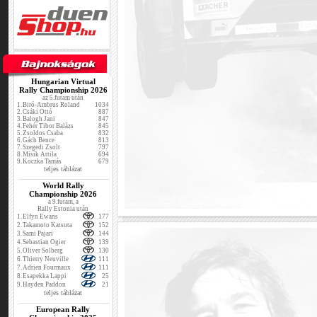
Hungarian Virtual
Rally Championship 2026
az 5.futam után
1.
Biró-Ambrus Roland
1034
2.
Csáki Ottó
887
3.
Balogh Jani
847
4.
Fehér Tibor Balázs
845
5.
Zsoldos Csaba
832
6.
Gách Bence
813
7.
Szegedi Zsolt
797
8.
Misik Attila
694
9.
Koczka Tamás
679
teljes táblázat
World Rally
Championship 2026
a 9.futam, a
Rally Estonia után
1.
Elfyn Ewans
177
2.
Takamoto Katsuta
152
3.
Sami Pajari
144
4.
Sebastian Ogier
139
5.
Oliver Solberg
130
6.
Thierry Neuville
111
7.
Adrien Fourmaux
111
8.
Esapekka Lappi
25
9.
Hayden Paddon
21
teljes táblázat
European Rally