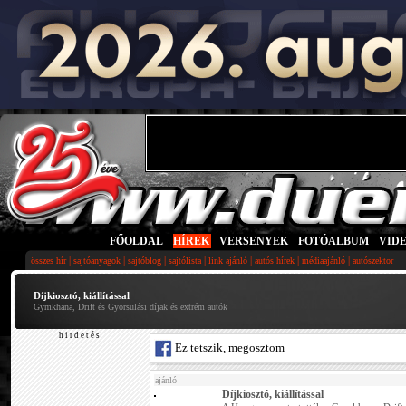
FŐOLDAL
|
HÍREK
|
VERSENYEK
|
FOTÓALBUM
|
VID
|
|
|
|
|
|
|
összes hír
sajtóanyagok
sajtóblog
sajtólista
link ajánló
autós hírek
médiaajánló
autószektor
Díjkiosztó, kiállítással
Gymkhana, Drift és Gyorsulási díjak és extrém autók
h i r d e t é s
Ez tetszik, megosztom
ajánló
Díjkiosztó, kiállítással