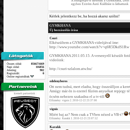
A Hungexpo-n tartották a Gymkhana, Drift é
egyben Extrém Autó Kiállítást is láthattunk
Kérlek jelentkezz be, ha hozzá akarsz szólni!
GYMKHANA
Új hozzászólás írása
Csuri
Elkészültem a GYMKHANA videójával íme:
http://www.youtube.com/watch?v=q6R5DkdS1Rw
GYMKHANA 2011.05.15. A versenyről készült fotó
videóink:
Összes oldal:
856671669
Napi oldal:
116856
http://csuri-szlalom.atw.hu/
Jelenleg:
902
Regisztrált:
0
Online regisztráltak:
edelenyberes
Ott nem tudná, mert eladta, hogy összeálljon a kere
Amúgy már én is ezerrel fűzöm anyuékat repjegy tér
kiemelt partnerünk :
öcsém nehezen szakadna el a tv-től
Előzmény: vignis 2. 2010-12-22 23:37:00
vignis
Miért baj az? Nem csak a TVben nézed a VB-t?
Előzmény: Karakk 1. 2010-12-21 23:07:52
Karakk