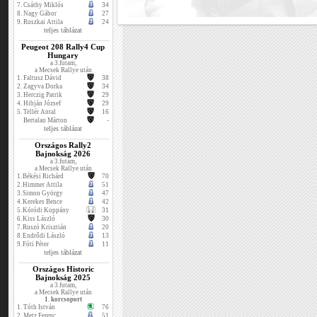
7.
Csáthy Miklós
34
8.
Nagy Gábor
27
9.
Ruszkai Attila
24
teljes táblázat
Peugeot 208 Rally4 Cup
Hungary
a 3.futam,
a Mecsek Rallye után
1.
Faltusz Dávid
38
2.
Zagyva Dorka
34
3.
Herczig Patrik
29
4.
Hibján József
29
5.
Tellér Antal
16
Bertalan Márton
-
teljes táblázat
Országos Rally2
Bajnokság 2026
a 3.futam,
a Mecsek Rallye után
1.
Békési Richárd
70
2.
Himmer Attila
51
3.
Simon György
47
4.
Kerekes Bence
42
5.
Kóródi Koppány
31
6.
Kiss László
30
7.
Ruszó Krisztián
20
8.
Endrődi László
13
9.
Fóti Péter
11
teljes táblázat
Országos Historic
Bajnokság 2025
a 3.futam,
a Mecsek Rallye után
1. korcsoport
1.
Tóth István
76
2.
Metz Ferenc
51