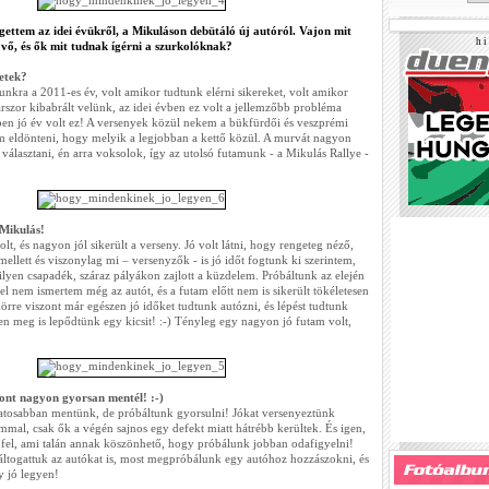
gettem az idei évükről, a Mikuláson debütáló új autóról. Vajon mit
h i 
vő, és ők mit tudnak ígérni a szurkolóknak?
vetek?
nkra a 2011-es év, volt amikor tudtunk elérni sikereket, volt amikor
rszor kibabrált velünk, az idei évben ez volt a jellemzőbb probléma
ben jó év volt ez! A versenyek közül nekem a bükfürdői és veszprémi
ám eldönteni, hogy melyik a legjobban a kettő közül. A murvát nagyon
 választani, én arra voksolok, így az utolsó futamunk - a Mikulás Rallye -
 Mikulás!
lt, és nagyon jól sikerült a verseny. Jó volt látni, hogy rengeteg néző,
 mellett és viszonylag mi – versenyzők - is jó időt fogtunk ki szerintem,
lyen csapadék, száraz pályákon zajlott a küzdelem. Próbáltunk az elején
l nem ismertem még az autót, és a futam előtt nem is sikerült tökéletesen
körre viszont már egészen jó időket tudtunk autózni, és lépést tudtunk
 ezen meg is lepődtünk egy kicsit! :-) Tényleg egy nagyon jó futam volt,
zont nagyon gyorsan mentél! :-)
óvatosabban mentünk, de próbáltunk gyorsulni! Jókat versenyeztünk
mal, csak ők a végén sajnos egy defekt miatt hátrébb kerültek. És igen,
 fel, ami talán annak köszönhető, hogy próbálunk jobban odafigyelni!
ltogattuk az autókat is, most megpróbálunk egy autóhoz hozzászokni, és
y jó legyen!