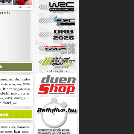
DuEn összes
r d e t é s
k e d v e n c e i n k
boroznaki tibi
bujdos
,
fabia
,
esztergom
,
,
,
evo
itiner
,
,
,
i
king of europe
murva
subishi lancer
,
,
skoda
,
,
,
turi
rte
s2000
ald4tel
,
wrc
,
boroznaki
rbereki csaba
bzrt
,
,
,
crash
kiss andris