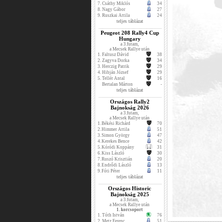
7.
Csáthy Miklós
34
8.
Nagy Gábor
27
9.
Ruszkai Attila
24
teljes táblázat
Peugeot 208 Rally4 Cup
Hungary
a 3.futam,
a Mecsek Rallye után
1.
Faltusz Dávid
38
2.
Zagyva Dorka
34
3.
Herczig Patrik
29
4.
Hibján József
29
5.
Tellér Antal
16
Bertalan Márton
-
teljes táblázat
Országos Rally2
Bajnokság 2026
a 3.futam,
a Mecsek Rallye után
1.
Békési Richárd
70
2.
Himmer Attila
51
3.
Simon György
47
4.
Kerekes Bence
42
5.
Kóródi Koppány
31
6.
Kiss László
30
7.
Ruszó Krisztián
20
8.
Endrődi László
13
9.
Fóti Péter
11
teljes táblázat
Országos Historic
Bajnokság 2025
a 3.futam,
a Mecsek Rallye után
1. korcsoport
1.
Tóth István
76
2.
Metz Ferenc
51