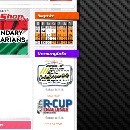
r d e t é s
H
K
Sz
Cs
P
Sz
V
27
28
29
30
31
01
02
03
04
05
06
07
08
09
10
11
12
13
14
15
16
17
18
19
20
21
22
23
24
25
26
27
28
29
30
2026.08.07-11.
részletes infóink
2026.08.09.
részletes infóink
2026.08.07-09.