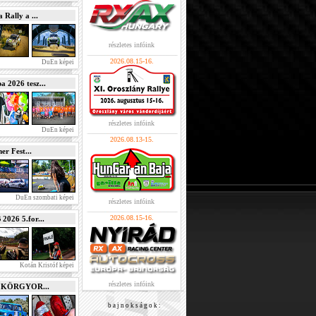
Rally a ...
részletes infóink
2026.08.15-16.
DuEn képei
2026 tesz...
részletes infóink
DuEn képei
2026.08.13-15.
r Fest...
DuEn szombati képei
részletes infóink
2026.08.15-16.
026 5.for...
Kotán Kristóf képei
részletes infóink
e KÖRGYOR...
b a j n o k s á g o k :