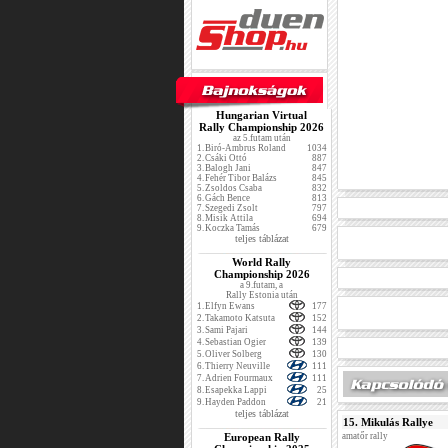
Hungarian Virtual
Rally Championship 2026
az 5.futam után
1.
Biró-Ambrus Roland
1034
2.
Csáki Ottó
887
3.
Balogh Jani
847
4.
Fehér Tibor Balázs
845
5.
Zsoldos Csaba
832
6.
Gách Bence
813
7.
Szegedi Zsolt
797
8.
Misik Attila
694
9.
Koczka Tamás
679
teljes táblázat
World Rally
Championship 2026
a 9.futam, a
Rally Estonia után
1.
Elfyn Ewans
177
2.
Takamoto Katsuta
152
3.
Sami Pajari
144
4.
Sebastian Ogier
139
5.
Oliver Solberg
130
6.
Thierry Neuville
111
7.
Adrien Fourmaux
111
8.
Esapekka Lappi
25
9.
Hayden Paddon
21
teljes táblázat
15. Mikulás Rallye
European Rally
amatőr rally