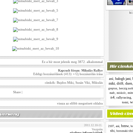
h i 
Ez a hír most jelenik meg 3872. alkalommal
Kapcsolt fórum:
Mikulás Rallye
Eddigi hozzászólások (413)
•
Új hozzászólás írása
asi
balogh jani
,
,
címkék:
Bujdos Miki
,
Susán Viki
,
Mikulás
drift
miki
duen
,
,
,
grepton
herczig norb
Share
|
,
,
mit
mafc
miskolc
n4
,
rallyracing
,
w
tomi
,
vissza az előbb megnézett oldalra
bmw
2011.12.10-11.
,
asi
,
,
2107
bo
Veszprém
tibi
,
boroznaki tibi
részletes információink