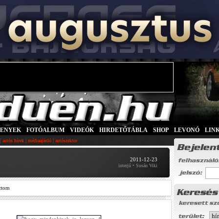
SENYEK
|
FOTÓALBUM
|
VIDEÓK
|
HIRDETŐTÁBLA
|
SHOP
|
LEVONÓ
|
LIN
|
|
|
autós hírek
médiaajánló
autószektor
2011-12-23
interjú • Susán Viki
ztom