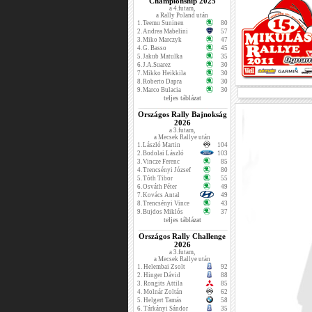
Championship 2025
a 4.futam,
a Rally Poland után
1.
Teemu Suninen
80
2.
Andrea Mabelini
57
3.
Miko Marczyk
47
4.
G. Basso
45
5.
Jakub Matulka
35
6.
J.A.Suarez
30
7.
Mikko Heikkila
30
8.
Roberto Dapra
30
9.
Marco Bulacia
30
teljes táblázat
Országos Rally Bajnokság
2026
a 3.futam,
a Mecsek Rallye után
1.
László Martin
104
2.
Bodolai László
103
3.
Vincze Ferenc
85
4.
Trencsényi József
80
5.
Tóth Tibor
55
6.
Osváth Péter
49
7.
Kovács Antal
49
8.
Trencsényi Vince
43
9.
Bujdos Miklós
37
teljes táblázat
Országos Rally Challenge
2026
a 3.futam,
a Mecsek Rallye után
1.
Helembai Zsolt
92
2.
Hinger Dávid
88
3.
Rongits Attila
85
4.
Molnár Zoltán
62
5.
Helgert Tamás
58
6.
Tárkányi Sándor
35