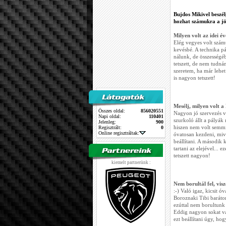
Bujdos Mikivel beszél
hozhat számukra a jö
Milyen volt az idei é
Elég vegyes volt számu
kevésbé. A technika pá
nálunk, de összességé
tetszett, de nem tudn
szeretem, ha már lehet
is nagyon tetszett!
Mesélj, milyen volt a
Összes oldal:
856020551
Nagyon jó szervezés vo
Napi oldal:
110401
szurkoló állt a pályák
Jelenleg:
900
hiszen nem volt semmi
Regisztrált:
0
Online regisztráltak:
óvatosan kezdeni, mive
beállítani. A második 
tartani az elejével...
tetszett nagyon!
kiemelt partnerünk :
Nem borultál fel, vis
:-) Való igaz, kicsit 
Boroznaki Tibi barátom
ezúttal nem borultunk
Eddig nagyon sokat vá
ezt beállítani úgy, hog