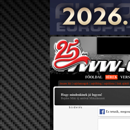
FŐOLDAL
|
HÍREK
|
VER
|
|
|
|
összes hír
sajtóanyagok
sajtóblog
sajtólista
link ajánló
Hogy mindenkinek jó legyen!
Bujdos Miki új autóval Mikulásozott
h i r d e t é s
Ez tetszik, megos