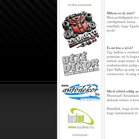
további partnereink :
Milyen az új autó?
Most próbálgatjuk és 
cserélgettünk benne...
reméljük, hogy Egerben
jövőt!
És mi lesz a jövő?
Úgy hallom a rendezők
pontosan, mi és hogya
tudunk majd menni. Me
eredményekért pedig
Eger Rallye-ig még va
versenyezni, de még e
Mivel töltöd addig az
Pihenéssel! Készülünk 
akiknek ezúton is kösz
Reméljük, hogy jövőre 
hogy mindenkinek jó l
webshopunk :