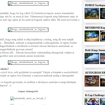
DOBOZ Sardegna 
reméljük, hogy be fog válni! Új futóművet kapott, motor összekötést
 úgy néz ki, ez most jó lesz. Valamennyit fogunk még fejleszteni rajta, és
 már egy egész jó kis autóval fogunk rajthoz állni. Mi ezzel tervezzük a
METABOND Kupa 
től, hogy még náluk is elég képlékeny a dolog, még ők sem tudják
n... Reméljük, nekünk is megmaradnak a támogatóink, és egész évadot
gpróbálunk a nézőknek is örömöt okozni látványos autózással, az
 megpróbálunk gyorsan menni!
Drift Kings Summe
n bőven idő... február környékén valószínűleg elmegyünk valahová
gyelőre nem terveztünk semmi konkrétat.
 idődet?
a jövő évre, erőt gyűjtünk és energiát! Várjuk a biztatást a szurkolóktól,
AUTOCROSS EB 2
önjük az egész éves kitartást, a szponzorainknak pedig a támogatást!
is fogunk gyorsulni, és mellette a látványos autózást is megvalósítjuk,
egyen! :-)
csapat támogatói:
R-Cup Challeng