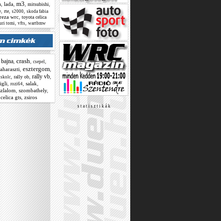
m3
,
lada
,
,
,
mitsubishi
a
,
,
,
rte
e
s2000
skoda fabia
reza wrc
,
toyota celica
,
,
uri tomi
vfts
wartbmw
crash
bajna
,
,
,
,
csepel
esztergom
aharaszti
,
,
rally vb
,
,
,
rally ob
skolc
igli
,
,
salak
,
rozi64
szlalom
,
szombathely
,
celica gts
,
zsiros
s t a t i s z t i k á k