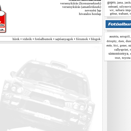
gopro
,
jana
,
janik
versenykiírás (licenszeseknek)
,
onboard
versenykiírás (amatőröknek)
rallymovi
,
subaru imp
nevezési lap
wrc
,
trabant
,
gtfour
hivatalos honlap
t
,
ausztria
autogrill
hírek • videók • fotóalbumok • sajtóanyagok • fórumok • blogok
,
,
dun
drtrophy
duen
,
,
,
etele
frici
gemer
mi
rallysprint
,
r
simontornya
,
,
toyota 
teszt