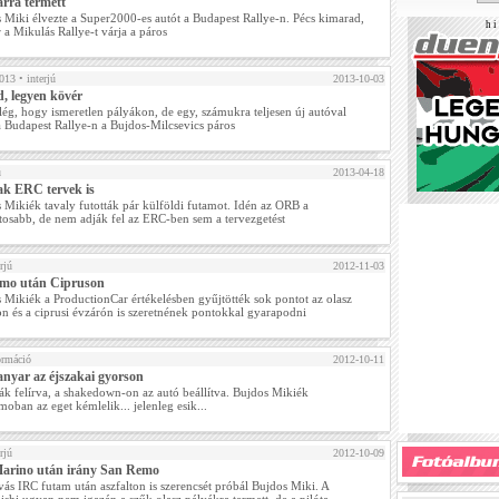
rra termett
 Miki élvezte a Super2000-es autót a Budapest Rallye-n. Pécs kimarad,
h i 
 a Mikulás Rallye-t várja a páros
2013
• interjú
2013-10-03
d, legyen kövér
ég, hogy ismeretlen pályákon, de egy, számukra teljesen új autóval
a Budapest Rallye-n a Bujdos-Milcsevics páros
ú
2013-04-18
k ERC tervek is
 Mikiék tavaly futották pár külföldi futamot. Idén az ORB a
tosabb, de nem adják fel az ERC-ben sem a tervezgetést
rjú
2012-11-03
mo után Cipruson
 Mikiék a ProductionCar értékelésben gyűjtötték sok pontot az olasz
n és a ciprusi évzárón is szeretnének pontokkal gyarapodni
ormáció
2012-10-11
anyar az éjszakai gyorson
ák felírva, a shakedown-on az autó beállítva. Bujdos Mikiék
oban az eget kémlelik... jelenleg esik...
rjú
2012-10-09
arino után irány San Remo
ás IRC futam után aszfalton is szerencsét próbál Bujdos Miki. A