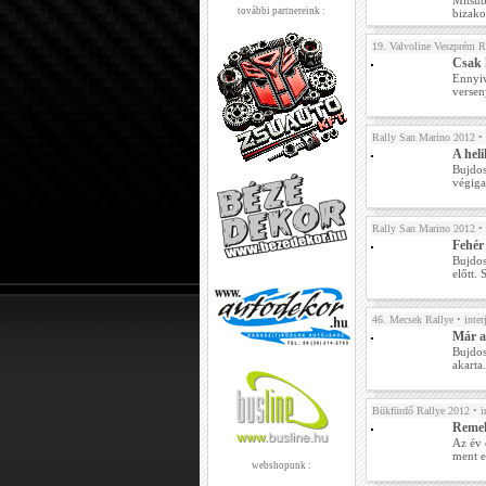
Mitsub
további partnereink :
bizako
19. Valvoline Veszprém R
Csak 
Ennyiv
versen
Rally San Marino 2012
• 
A hel
Bujdos
végiga
Rally San Marino 2012
• 
Fehér
Bujdos
előtt.
46. Mecsek Rallye
• inter
Már a
Bujdos
akarta
Bükfürdő Rallye 2012
• i
Remek
Az év 
ment e
webshopunk :