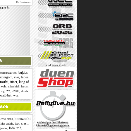
DuEn összes
r d e t é s
k e d v e n c e i n k
bujdos
,
,
boroznaki tibi
fabia
sztergom
evo
,
,
,
 norbi
itiner
king of
,
,
skolc
,
,
mitsubishi lancer
rte
,
,
,
,
s2000
skoda
acing
wrc
wald4tel
,
boroznaki
,
ereki csaba
crash
,
,
,
ikiss andris
bzrt
m3
lada
,
,
,
,
janika