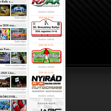
Rally a ...
részletes infóink
2026.08.15-16.
DuEn képei
2026 tesz...
részletes infóink
DuEn képei
2026.08.13-15.
r Fest...
DuEn szombati képei
részletes infóink
2026.08.15-16.
026 5.for...
Kotán Kristóf képei
részletes infóink
e KÖRGYOR...
b a j n o k s á g o k :