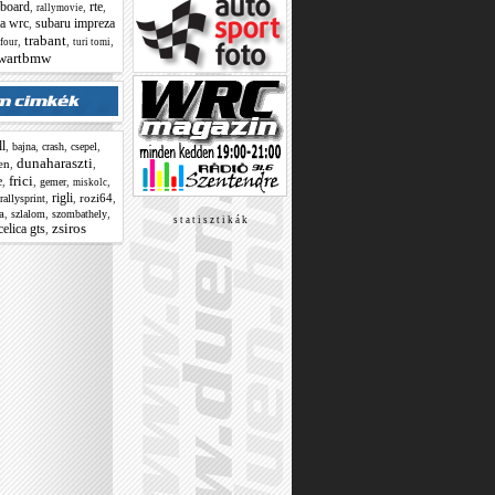
board
rte
,
,
,
rallymovie
ia wrc
subaru impreza
,
trabant
,
,
,
tfour
turi tomi
wartbmw
ll
,
,
,
,
bajna
crash
csepel
dunaharaszti
en
,
,
frici
e
,
,
,
,
gemer
miskolc
rigli
,
,
rozi64
,
rallysprint
a
,
,
,
szlalom
szombathely
s t a t i s z t i k á k
zsiros
celica gts
,