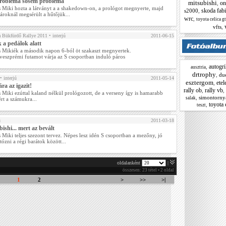
robléma sosem probléma
mitsubishi
on
,
 Miki hozta a látványt a a shakedown-on, a prológot megnyerte, majd
skoda fab
s2000
,
sároknál megsérült a hűtőjük...
wrc
,
toyota celica g
vfts
,
a Bükfürdő Rallye 2011
• interjú
2011-06-15
 a pedálok alatt
 Mikiék a második napon 6-ból öt szakaszt megnyertek.
veszprémi futamot várja az S csoportban induló páros
autogri
,
ausztria
drtrophy
,
du
• interjú
2011-05-14
esztergom
etel
,
ra az igazit!
rally ob
rally vb
,
,
 Miki ezúttal kaland nélkül prológozott, de a verseny így is hamarabb
,
simontorny
salak
ért a számukra...
toyota 
,
teszt
ú
2011-03-18
ishi... mert az bevált
 Miki teljes szezont tervez. Népes lesz idén S csoportban a mezőny, jó
tózni a régi barátok között...
oldalanként
|
összesen: 23 tétel • 2 oldal
1
2
>
>>
>|