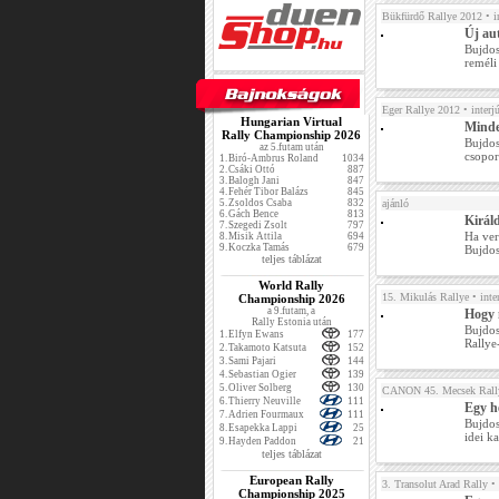
Bükfürdő Rallye 2012
• i
Új au
Bujdos
reméli
Eger Rallye 2012
• interj
Hungarian Virtual
Minde
Rally Championship 2026
Bujdos
az 5.futam után
csopor
1.
Biró-Ambrus Roland
1034
2.
Csáki Ottó
887
3.
Balogh Jani
847
4.
Fehér Tibor Balázs
845
5.
Zsoldos Csaba
832
ajánló
6.
Gách Bence
813
Királd
7.
Szegedi Zsolt
797
Ha ver
8.
Misik Attila
694
9.
Koczka Tamás
679
Bujdos
teljes táblázat
World Rally
15. Mikulás Rallye
• inte
Championship 2026
a 9.futam, a
Hogy 
Rally Estonia után
Bujdos
1.
Elfyn Ewans
177
Rallye
2.
Takamoto Katsuta
152
3.
Sami Pajari
144
4.
Sebastian Ogier
139
5.
Oliver Solberg
130
CANON 45. Mecsek Rall
6.
Thierry Neuville
111
Egy h
7.
Adrien Fourmaux
111
Bujdos
8.
Esapekka Lappi
25
idei k
9.
Hayden Paddon
21
teljes táblázat
European Rally
3. Transolut Arad Rally
• 
Championship 2025