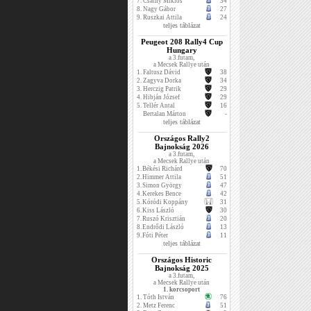
7.
Csáthy Miklós
34
8.
Nagy Gábor
27
9.
Ruszkai Attila
24
teljes táblázat
Peugeot 208 Rally4 Cup
Hungary
a 3.futam,
a Mecsek Rallye után
1.
Faltusz Dávid
38
2.
Zagyva Dorka
34
3.
Herczig Patrik
29
4.
Hibján József
29
5.
Tellér Antal
16
Bertalan Márton
-
teljes táblázat
Országos Rally2
Bajnokság 2026
a 3.futam,
a Mecsek Rallye után
1.
Békési Richárd
70
2.
Himmer Attila
51
3.
Simon György
47
4.
Kerekes Bence
42
5.
Kóródi Koppány
31
6.
Kiss László
30
7.
Ruszó Krisztián
20
8.
Endrődi László
13
9.
Fóti Péter
11
teljes táblázat
Országos Historic
Bajnokság 2025
a 3.futam,
a Mecsek Rallye után
1. korcsoport
1.
Tóth István
76
2.
Metz Ferenc
51