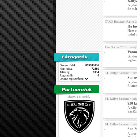
Kanya
Bujdos
de már
TAXI4 Budapest Rallye 
Ha lú
Nem el
indul 
Eger Rallye 2013
• interj
Vanna
Bujdos
legfon
Összes oldal:
855983036
Napi oldal:
72886
Jelenleg:
1054
54. Rallye Sanremo
• inte
Regisztrált:
0
Sanre
Online regisztráltak:
Bujdos
futamo
kiemelt partnerünk :
54. Rallye Sanremo
• inf
930 k
A pály
SanRem
54. Rallye Sanremo
• inte
San M
A murv