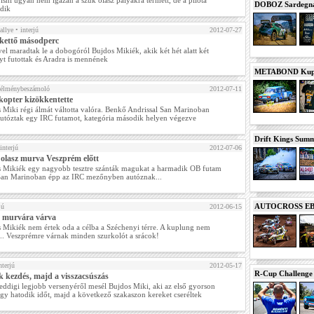
ishi ugyan nem igazán a szűk olasz pályákra termett, de a pilóta
DOBOZ Sardegna 
dik
allye
• interjú
2012-07-27
kettő másodperc
el maradtak le a dobogóról Bujdos Mikiék, akik két hét alatt két
yt futottak és Aradra is mennének
METABOND Kupa 
élménybeszámoló
2012-07-11
ikopter kizökkentette
 Miki régi álmát váltotta valóra. Benkő Andrissal San Marinoban
utóztak egy IRC futamot, kategória második helyen végezve
Drift Kings Summe
interjú
2012-07-06
 olasz murva Veszprém előtt
 Mikiék egy nagyobb tesztre szánták magukat a harmadik OB futam
 San Marinoban épp az IRC mezőnyben autóznak...
AUTOCROSS EB 2
jú
2012-06-15
 murvára várva
 Mikiék nem értek oda a célba a Széchenyi térre. A kuplung nem
... Veszprémre várnak minden szurkolót a srácok!
nterjú
2012-05-17
R-Cup Challeng
 kezdés, majd a visszacsúszás
eddigi legjobb versenyéről mesél Bujdos Miki, aki az első gyorson
gy hatodik időt, majd a következő szakaszon kereket cseréltek