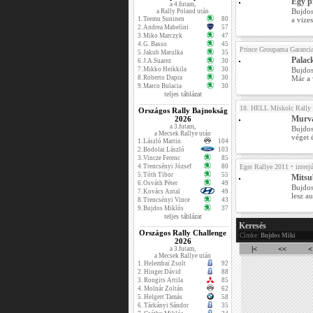
Egy p
a 4.futam,
Bujdos
a Rally Poland után
1.
Teemu Suninen
80
a vize
2.
Andrea Mabelini
57
3.
Miko Marczyk
47
4.
G. Basso
45
Prince Groupama Garanci
5.
Jakub Matulka
35
Palack
6.
J.A.Suarez
30
7.
Mikko Heikkila
30
Bujdos
8.
Roberto Dapra
30
Már a 
9.
Marco Bulacia
30
teljes táblázat
18. HELL Miskolc Rally
Országos Rally Bajnokság
Murvá
2026
a 3.futam,
Bujdos
a Mecsek Rallye után
véget 
1.
László Martin
104
2.
Bodolai László
103
3.
Vincze Ferenc
85
4.
Trencsényi József
80
Eger Rallye 2011
• interj
5.
Tóth Tibor
55
Mitsub
6.
Osváth Péter
49
Bujdos
7.
Kovács Antal
49
lesz au
8.
Trencsényi Vince
43
9.
Bujdos Miklós
37
teljes táblázat
Keresés
Országos Rally Challenge
Címke:
Bujdos Miki
2026
|<
<<
<
a 3.futam,
a Mecsek Rallye után
1.
Helembai Zsolt
92
2.
Hinger Dávid
88
3.
Rongits Attila
85
4.
Molnár Zoltán
62
5.
Helgert Tamás
58
6.
Tárkányi Sándor
35