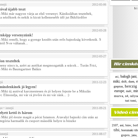
nterjú
2012-05-06
h i 
tóval újabb teszt
 Miki már nagyon várja az első versenyt. Kánikulában teszteltek,
 a nézőknek és nekik is kicsit kellemesebb idő jut Bükfürdőre
ú
2012-03-28
nképp versenyzünk!
 Miki reméli, hogy a gyenge kezdés után erős bajnokság következik. S
tról N-re váltanak...
2012-03-27
on teszteltek
seny nincs is, azért az autókat megmozgatták a srácok... Turán Frici,
 Miki és Baumgartner Balázs
balogh jani
,
asi
miki
e
,
,
,
drift
duen
rjú
2011-12-23
herczig
,
mindenkinek jó legyen!
grepton
europe
mi
,
,
 Miki új autóval karcmentesen és jó helyen fejezte be a Mikulás
mafc
-t. Elmondja, mi vár rá jövőre és mi vár ránk... :)
murva
,
,
n4
rallyr
,
turi tomi
ye
• interjú
2011-09-21
elyett kettő és három
 Miki jól érezte magát a pécsi futamon. A tavalyi bajnoki cím után az
ategória harmadik és csoport második helyre is büszke
,
asi
,
,
2107
bmw
borb
tibi
,
boroznaki tib
interjú
2011-08-17
gopro
,
jana