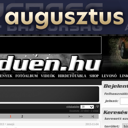
SENYEK
|
FOTÓALBUM
|
VIDEÓK
|
HIRDETŐTÁBLA
|
SHOP
|
LEVONÓ
|
LIN
oldalanként
|
összesen: 23 tétel • 2 oldal
1
2
>
>>
>|
2013
• interjú
2013-11-04