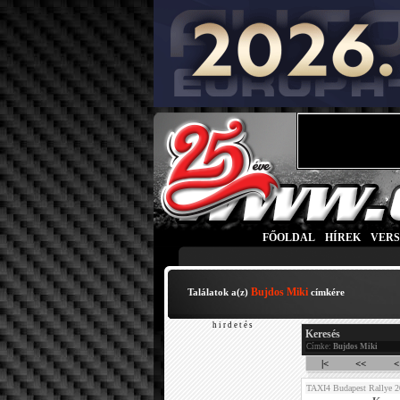
FŐOLDAL
|
HÍREK
|
VER
Bujdos Miki
Találatok a(z)
címkére
h i r d e t é s
Keresés
Címke:
Bujdos Miki
|<
<<
<
TAXI4 Budapest Rallye 