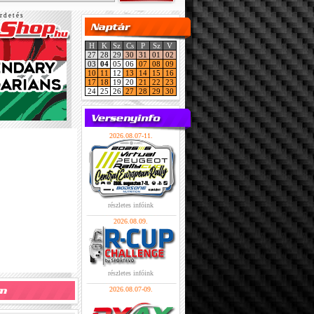
r d e t é s
H
K
Sz
Cs
P
Sz
V
27
28
29
30
31
01
02
03
04
05
06
07
08
09
10
11
12
13
14
15
16
17
18
19
20
21
22
23
24
25
26
27
28
29
30
2026.08.07-11.
részletes infóink
2026.08.09.
részletes infóink
2026.08.07-09.