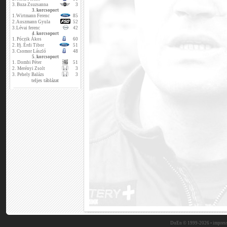
3.
Buza Zsuzsanna
3
3. korcsoport
1.
Wirtmann Ferenc
85
2.
Auszmann Gyula
52
3.
Lévai ferenc
42
4. korcsoport
1.
Póczik Ákos
60
2.
Ifj. Érdi Tibor
51
3.
Csomor László
48
5. korcsoport
1.
Dombi Péter
51
2.
Merényi Zsolt
3
3.
Pehely Balázs
3
teljes táblázat
DuEn © 1999-2026 •
impres