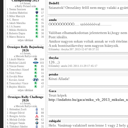
Championship 2025
Dedo81
a 4.futam,
a Rally Poland után
Sziasztok! Oroszlány felől nem megy valaki a gyárt
1.
Teemu Suninen
80
2.
Andrea Mabelini
57
3.
Miko Marczyk
47
anulu
4.
G. Basso
45
5.
Jakub Matulka
35
ŐŐŐŐŐŐŐŐŐŐ...... szóóóóóóval.............
6.
J.A.Suarez
30
7.
Mikko Heikkila
30
Valóban elhamarkodottan jelentettem ki,hogy nem 
8.
Roberto Dapra
30
Pont ideális.
9.
Marco Bulacia
30
teljes táblázat
Amikor nagyon sokan voltak annak se volt értelme
A sok bontószökevény nem nagyon hiányzik.
Országos Rally Bajnokság
Előzmény: tboyka 397. 2013-12-07 09:37:51
2026
a 3.futam,
a Mecsek Rallye után
tboyka
1.
László Martin
104
126...;)
2.
Bodolai László
103
Előzmény: anulu 243. 2011-11-29 17:45:17
3.
Vincze Ferenc
85
4.
Trencsényi József
80
5.
Tóth Tibor
55
petuko
6.
Osváth Péter
49
Köszi Allada!
7.
Kovács Antal
49
8.
Trencsényi Vince
43
9.
Bujdos Miklós
37
teljes táblázat
Gaca
Teszt képek
Országos Rally Challenge
http://indafoto.hu/gaca/miku_vb_2013_mikulas_r
2026
a 3.futam,
a Mecsek Rallye után
1.
Helembai Zsolt
92
2.
Hinger Dávid
88
3.
Rongits Attila
85
4.
Molnár Zoltán
62
rubigabi
5.
Helgert Tamás
58
Helo. Vasárnap valakinél nem lenne 1 vagy 2 hely 
6.
Tárkányi Sándor
35