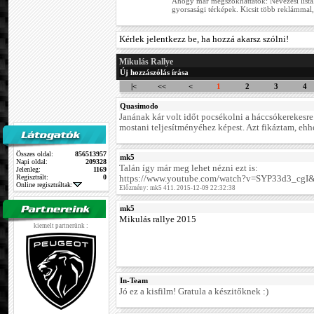
Ahogy már megszokhattátok: Nevezési listák,
gyorsasági térképek. Kicsit több reklámmal, 
Kérlek jelentkezz be, ha hozzá akarsz szólni!
Mikulás Rallye
Új hozzászólás írása
|<
<<
<
1
2
3
4
Quasimodo
Janának kár volt időt pocsékolni a háccsókerekesre
mostani teljesítményéhez képest. Azt fikáztam, ehh
Összes oldal:
856513957
mk5
Napi oldal:
209328
Talán így már meg lehet nézni ezt is:
Jelenleg:
1169
Regisztrált:
0
https://www.youtube.com/watch?v=SYP33d3_cgI&
Online regisztráltak:
Előzmény: mk5 411. 2015-12-09 22:32:38
mk5
Mikulás rallye 2015
kiemelt partnerünk :
In-Team
Jó ez a kisfilm! Gratula a készitőknek :)