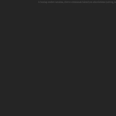
A honlap eredeti tartalma, illetve oldalainak bármilyen alkotóeleme (szöveg, ké