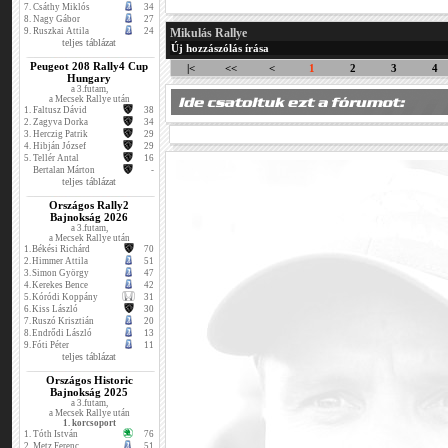
7.
Csáthy Miklós
34
8.
Nagy Gábor
27
9.
Ruszkai Attila
24
Mikulás Rallye
teljes táblázat
Új hozzászólás írása
Peugeot 208 Rally4 Cup
|<
<<
<
1
2
3
4
Hungary
a 3.futam,
a Mecsek Rallye után
1.
Faltusz Dávid
38
2.
Zagyva Dorka
34
3.
Herczig Patrik
29
4.
Hibján József
29
5.
Tellér Antal
16
Bertalan Márton
-
teljes táblázat
Országos Rally2
Bajnokság 2026
a 3.futam,
a Mecsek Rallye után
1.
Békési Richárd
70
2.
Himmer Attila
51
3.
Simon György
47
4.
Kerekes Bence
42
5.
Kóródi Koppány
31
6.
Kiss László
30
7.
Ruszó Krisztián
20
8.
Endrődi László
13
9.
Fóti Péter
11
teljes táblázat
Országos Historic
Bajnokság 2025
a 3.futam,
a Mecsek Rallye után
1. korcsoport
1.
Tóth István
76
2.
Metz Ferenc
51