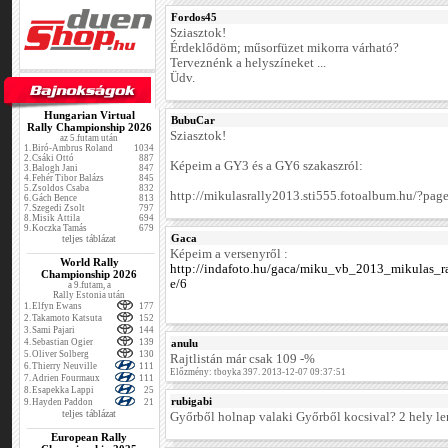
Fordos45
Sziasztok!
Érdeklődöm; műsorfüzet mikorra várható?
Terveznénk a helyszíneket ...
Üdv.
Hungarian Virtual
BubuCar
Rally Championship 2026
Sziasztok!
az 5.futam után
1.
Biró-Ambrus Roland
1034
2.
Csáki Ottó
887
Képeim a GY3 és a GY6 szakaszról:
3.
Balogh Jani
847
4.
Fehér Tibor Balázs
845
5.
Zsoldos Csaba
832
http://mikulasrally2013.sti555.fotoalbum.hu/?pag
6.
Gách Bence
813
7.
Szegedi Zsolt
797
8.
Misik Attila
694
9.
Koczka Tamás
679
Gaca
teljes táblázat
Képeim a versenyről :
World Rally
http://indafoto.hu/gaca/miku_vb_2013_mikulas_r
Championship 2026
e/6
a 9.futam, a
Rally Estonia után
1.
Elfyn Ewans
177
2.
Takamoto Katsuta
152
3.
Sami Pajari
144
4.
Sebastian Ogier
139
anulu
5.
Oliver Solberg
130
Rajtlistán már csak 109 -%
6.
Thierry Neuville
111
Előzmény: tboyka 397. 2013-12-07 09:37:51
7.
Adrien Fourmaux
111
8.
Esapekka Lappi
25
rubigabi
9.
Hayden Paddon
21
teljes táblázat
Győrből holnap valaki Győrből kocsival? 2 hely l
European Rally