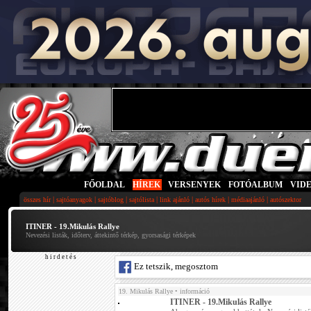
FŐOLDAL
|
HÍREK
|
VERSENYEK
|
FOTÓALBUM
|
VID
|
|
|
|
|
|
|
összes hír
sajtóanyagok
sajtóblog
sajtólista
link ajánló
autós hírek
médiaajánló
autószektor
ITINER - 19.Mikulás Rallye
Nevezési listák, időterv, áttekintő térkép, gyorsasági térképek
h i r d e t é s
Ez tetszik, megosztom
19. Mikulás Rallye
• információ
ITINER - 19.Mikulás Rallye