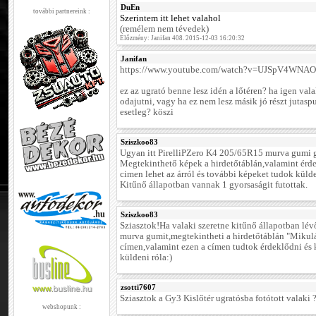
DuEn
további partnereink :
Szerintem itt lehet valahol
(remélem nem tévedek)
Előzmény: Janifan 408. 2015-12-03 16:20:32
Janifan
https://www.youtube.com/watch?v=UJSpV4WNA
ez az ugrató benne lesz idén a lőtéren? ha igen vala
odajutni, vagy ha ez nem lesz másik jó részt jutas
esetleg? köszi
Sziszkoo83
Ugyan itt PirelliPZero K4 205/65R15 murva gumi g
Megtekinthető képek a hirdetőtáblán,valamint ér
cimen lehet az árról és további képeket tudok külde
Kitűnő állapotban vannak 1 gyorsaságit futottak.
Sziszkoo83
Sziasztok!Ha valaki szeretne kitűnő állapotban lévő
murva gumit,megtekintheti a hirdetőtáblán "Mikulá
címen,valamint ezen a címen tudtok érdeklődni és
küldeni róla:)
zsotti7607
Sziasztok a Gy3 Kislőtér ugratósba fotótott valaki 
webshopunk :