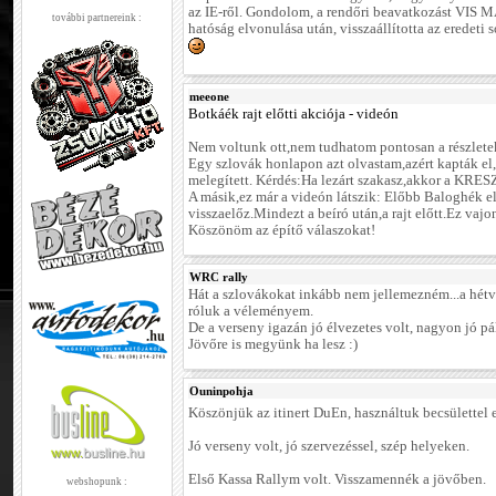
az IE-ről. Gondolom, a rendőri beavatkozást VIS 
további partnereink :
hatóság elvonulása után, visszaállította az eredeti s
meeone
Botkáék rajt előtti akciója - videón
Nem voltunk ott,nem tudhatom pontosan a részletek
Egy szlovák honlapon azt olvastam,azért kapták el,
melegített. Kérdés:Ha lezárt szakasz,akkor a KRE
A másik,ez már a videón látszik: Előbb Baloghék 
visszaelőz.Mindezt a beíró után,a rajt előtt.Ez vaj
Köszönöm az építő válaszokat!
WRC rally
Hát a szlovákokat inkább nem jellemezném...a hétv
róluk a véleményem.
De a verseny igazán jó élvezetes volt, nagyon jó pá
Jövőre is megyünk ha lesz :)
Ouninpohja
Köszönjük az itinert DuEn, használtuk becsülettel 
Jó verseny volt, jó szervezéssel, szép helyeken.
Első Kassa Rallym volt. Visszamennék a jövőben.
webshopunk :