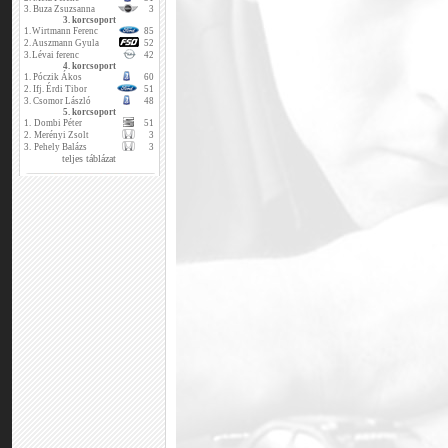
3.
Buza Zsuzsanna
3
3. korcsoport
1.
Wirtmann Ferenc
85
2.
Auszmann Gyula
52
3.
Lévai ferenc
42
4. korcsoport
1.
Póczik Ákos
60
2.
Ifj. Érdi Tibor
51
3.
Csomor László
48
5. korcsoport
1.
Dombi Péter
51
2.
Merényi Zsolt
3
3.
Pehely Balázs
3
teljes táblázat