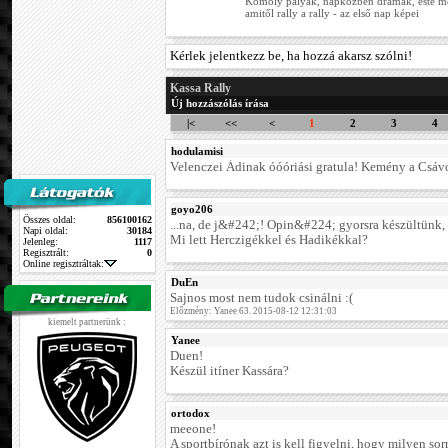
Komoly pályák, napközben drámák, este m
amitől rally a rally - az első nap képei
Kérlek jelentkezz be, ha hozzá akarsz szólni!
Kassa Rally
Új hozzászólás írása
|<
<<
<
1
2
3
4
hodulamisi
Velenczei Ádinak óóóriási gratula! Kemény a Csáv
goyo206
Összes oldal:
856100162
...na, de j&#242;! Opin&#224; gyorsra készültünk,
Napi oldal:
30184
Mi lett Herczigékkel és Hadikékkal?
Jelenleg:
1117
Regisztrált:
0
Online regisztráltak:
DuEn
Sajnos most nem tudok csinálni :(
Előzmény: Yanee 63. 2015-08-12 12:31:03
kiemelt partnerünk :
Yanee
Duen!
Készül itíner Kassára?
ortodox
meeone!
A sportbírónak azt is kell figyelni, hogy milyen s