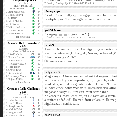
Hétfőn már publikus az utvonallap. Addig bírd ki...
Championship 2025
a 4.futam,
Előzmény: Ouninpohja 51. 2014-08-29 12:06:14
a Rally Poland után
1.
Teemu Suninen
80
Ouninpohja
2.
Andrea Mabelini
57
Az idei Kassa Rally gyorsaságijairól nem hallott va
3.
Miko Marczyk
47
4.
G. Basso
45
infot/pletykát? Szállásfoglalás miatt kérdezem.
5.
Jakub Matulka
35
6.
J.A.Suarez
30
7.
Mikko Heikkila
30
gabiS4Avant
8.
Roberto Dapra
30
9.
Marco Bulacia
30
Az ojjojjojjjojjj-ra gondolsz? :)
teljes táblázat
Előzmény: rallysjociCZ 48. 2013-09-17 11:35:48
Országos Rally Bajnokság
racsi69
2026
a 3.futam,
Azért mi is megkapjuk amire vágyunk,csak más sor
a Mecsek Rallye után
Vácon a hétvégén,Jobbágyék,Russzó,Uri fivérek,Viz
1.
László Martin
104
A bónusz meg a ARK!!!!
2.
Bodolai László
103
3.
Vincze Ferenc
85
Ők hozzák amit várunk.
4.
Trencsényi József
80
5.
Tóth Tibor
55
6.
Osváth Péter
49
rallysjociCZ
7.
Kovács Antal
49
Még annyit. A finneknél, ennél sokkal nagyobb bu
8.
Trencsényi Vince
43
9.
Bujdos Miklós
37
népünnepéylt jelent, tapsolnak, őrjöngenek, kiabál
teljes táblázat
szurkolók, nálunk meg halálra itélnék őket. Nem is 
Mindenkinek poros volt az út. ÍNem beszélve arról,
Országos Rally Challenge
2026
magasabb rallys kultúra van, mint hazánkban.
a 3.futam,
Kövezzetek, most lehet. Vajon aki látta azt a semmit
a Mecsek Rallye után
a renitens nézőkről. Ha már látott valamitz. Ha me
1.
Helembai Zsolt
92
2.
Hinger Dávid
88
rágalmazzon senkit sem.
3.
Rongits Attila
85
4.
Molnár Zoltán
62
5.
Helgert Tamás
58
rallysjociCZ
6.
Tárkányi Sándor
35