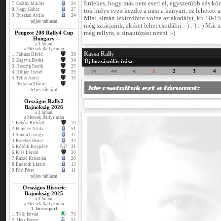
Érdekes, hogy más nem esett el, egyszerúbb aás kö
7.
Csáthy Miklós
34
8.
Nagy Gábor
27
tök hülye iven kezdte a misi a kanyart, ez lehetett 
9.
Ruszkai Attila
24
Misi, simán leküzdötte volna az akadályt, kb 10-15
teljes táblázat
még sztárjaink, akiket lehet csodálni :-) :-) :-) Már
Peugeot 208 Rally4 Cup
még rallyra, a sinautózást nézni :-)
Hungary
a 3.futam,
a Mecsek Rallye után
Kassa Rally
1.
Faltusz Dávid
38
2.
Zagyva Dorka
34
Új hozzászólás írása
3.
Herczig Patrik
29
|<
<<
<
1
2
3
4
4.
Hibján József
29
5.
Tellér Antal
16
Bertalan Márton
-
teljes táblázat
Országos Rally2
Bajnokság 2026
a 3.futam,
a Mecsek Rallye után
1.
Békési Richárd
70
2.
Himmer Attila
51
3.
Simon György
47
4.
Kerekes Bence
42
5.
Kóródi Koppány
31
6.
Kiss László
30
7.
Ruszó Krisztián
20
8.
Endrődi László
13
9.
Fóti Péter
11
teljes táblázat
Országos Historic
Bajnokság 2025
a 3.futam,
a Mecsek Rallye után
1. korcsoport
1.
Tóth István
76
2.
Metz Ferenc
51