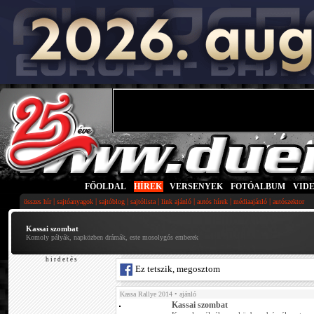
FŐOLDAL
|
HÍREK
|
VERSENYEK
|
FOTÓALBUM
|
VID
|
|
|
|
|
|
|
összes hír
sajtóanyagok
sajtóblog
sajtólista
link ajánló
autós hírek
médiaajánló
autószektor
Kassai szombat
Komoly pályák, napközben drámák, este mosolygós emberek
h i r d e t é s
Ez tetszik, megosztom
Kassa Rallye 2014
• ajánló
Kassai szombat