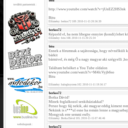
bitu
további partnereink :
http://www.youtube.com/watch?v=jUnEZ2HS3nk
Bitu
Előzmény: berkos72 109. 2010-11-15 20:56:39
berkos72
Képzeld el, ha nem lihegne ennyire (kondi) lehet kö
Előzmény: bitu 108. 2010-11-15 20:25:34
bitu
Ennek a fórumnak a sajátossága, hogy névnélküli 
bárkit
bármivel, és még Ő a nagy magyar aki szégyelli ,h
Találtam belsőket a You Tube oldalon
www.youtube.com/watch?v=M4lcVyjb6so
Bitu
Előzmény: baloghsystem 102. 2010-11-11 19:56:17
berkos72
Botka Dávid!
Minek foglalkozol senkiháziakkal?
Persze hogy fáj nekik, aki magyar eddig kiment rom
Nekünk is s***ul esne ha román lenne a magyarba
Mongyuk erre semmi esély.
Előzmény: Botka Dávid 105. 2010-11-15 07:46:46
webshopunk :
berkos72