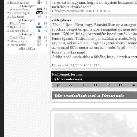
Ja, és azt kihagytam, hogy balohsystem hozzászólásá
3.
Buza Zsuzsanna
3
3. korcsoport
mértékben elzárkózom!
1.
Wirtmann Ferenc
85
Előzmény: edelenyberes 93. 2010-11-11 09:06:59
2.
Auszmann Gyula
52
3.
Lévai ferenc
42
edelenyberes
4. korcsoport
1.
Póczik Ákos
60
Távol álljon tőlem, hogy Romániában ne a magyar 
2.
Ifj. Érdi Tibor
51
sportszerűséget és sportemberi magatartást nem t
3.
Csomor László
48
tenni. Kétlem, hogy közszemlére bocsájtották volna 
5. korcsoport
1.
Dombi Péter
51
lenne igazuk. Tudtommal panaszukat a rendezőségne
2.
Merényi Zsolt
3
így volt, akkor kétlem, hogy "agyszülemény" lenne.
3.
Pehely Balázs
3
azon majd 00'át mutat az óra az elindulás pillanatáb
teljes táblázat
bocsánatot kér majd!
Addig hadd essek abba a hibába, hogy hiszek a sz
Előzmény: bitu 86. 2010-11-10 21:29:51
Rallyongók fóruma
Új hozzászólás írása
|<
<<
<
11
12
13
14