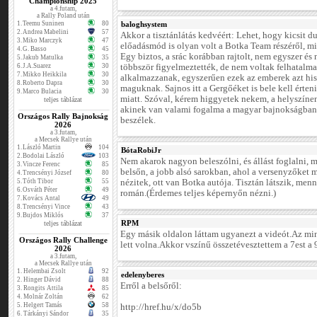
Championship 2025
a 4.futam,
a Rally Poland után
1.
Teemu Suninen
80
baloghsystem
2.
Andrea Mabelini
57
Akkor a tisztánlátás kedvéért: Lehet, hogy kicsit d
3.
Miko Marczyk
47
előadásmód is olyan volt a Botka Team részéről, mi
4.
G. Basso
45
Egy biztos, a srác korábban rajtolt, nem egyszer és
5.
Jakub Matulka
35
6.
J.A.Suarez
30
többször figyelmeztették, de nem voltak felhatalma
7.
Mikko Heikkila
30
alkalmazzanak, egyszerűen ezek az emberek azt h
8.
Roberto Dapra
30
maguknak. Sajnos itt a Gergőéket is bele kell érten
9.
Marco Bulacia
30
miatt. Szóval, kérem higgyetek nekem, a helyszíne
teljes táblázat
akinek van valami fogalma a magyar bajnokságban 
Országos Rally Bajnokság
beszélek.
2026
a 3.futam,
a Mecsek Rallye után
1.
László Martin
104
BótaRobiJr
2.
Bodolai László
103
Nem akarok nagyon beleszólni, és állást foglalni, 
3.
Vincze Ferenc
85
belsőn, a jobb alsó sarokban, ahol a versenyzőket 
4.
Trencsényi József
80
5.
Tóth Tibor
55
nézitek, ott van Botka autója. Tisztán látszik, men
6.
Osváth Péter
49
román.(Érdemes teljes képernyőn nézni.)
7.
Kovács Antal
49
8.
Trencsényi Vince
43
9.
Bujdos Miklós
37
RPM
teljes táblázat
Egy másik oldalon láttam ugyanezt a videót.Az mi
Országos Rally Challenge
lett volna.Akkor vszínű összetévesztettem a 7est a 9
2026
a 3.futam,
a Mecsek Rallye után
1.
Helembai Zsolt
92
edelenyberes
2.
Hinger Dávid
88
Erről a belsőről:
3.
Rongits Attila
85
4.
Molnár Zoltán
62
5.
Helgert Tamás
58
http://href.hu/x/do5b
6.
Tárkányi Sándor
35