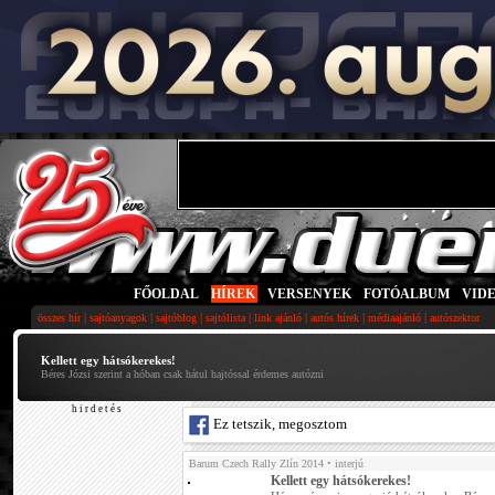
FŐOLDAL
|
HÍREK
|
VERSENYEK
|
FOTÓALBUM
|
VID
|
|
|
|
|
|
|
összes hír
sajtóanyagok
sajtóblog
sajtólista
link ajánló
autós hírek
médiaajánló
autószektor
Kellett egy hátsókerekes!
Béres Józsi szerint a hóban csak hátul hajtóssal érdemes autózni
h i r d e t é s
Ez tetszik, megosztom
Barum Czech Rally Zlín 2014
• interjú
Kellett egy hátsókerekes!