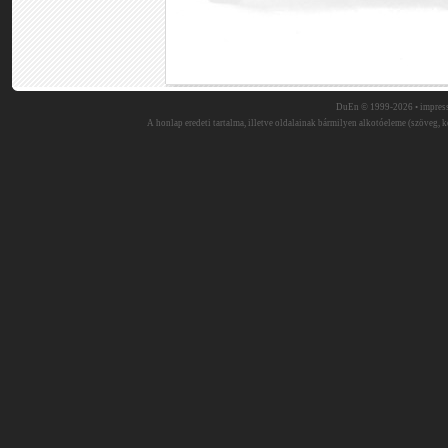
DuEn © 1999-2026 •
impres
A honlap eredeti tartalma, illetve oldalainak bármilyen alkotóeleme (szöveg, ké