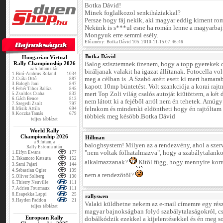
Botka Dávid!
Minek foglalkozol senkiháziakkal?
Persze hogy fáj nekik, aki magyar eddig kiment rom
Nekünk is s***ul esne ha román lenne a magyarba
Mongyuk erre semmi esély.
Előzmény: Botka Dávid 105. 2010-11-15 07:46:46
Botka Dávid
Hungarian Virtual
Rally Championship 2026
Balog szisztemnek üzenem, hogy a topp gyerekek 
az 5.futam után
biráljanak valakit ha igazat állítanak. Fotocella vol
1.
Biró-Ambrus Roland
1034
meg a célban is .A Szabó azért esett ki mert hamarab
2.
Csáki Ottó
887
3.
Balogh Jani
847
kapott 10mp büntetést. Volt szankciója a korai rajt
4.
Fehér Tibor Balázs
845
mert Top Zoli világ csalós autoját kiütöttem, a két 
5.
Zsoldos Csaba
832
6.
Gách Bence
813
nem látott ki a fejéből arról nem én tehetek. Amúgy
7.
Szegedi Zsolt
797
felrakom és mindenki eldöntheti hogy én rajtóltam 
8.
Misik Attila
694
9.
Koczka Tamás
679
többiek meg késöbb.Botka Dávid
teljes táblázat
World Rally
Championship 2026
Hillman
a 9.futam, a
baloghsystem! Milyen az a rendezvény, ahol a szerv
Rally Estonia után
"nem voltak fölhatalmazva", hogy a szabálytalank
1.
Elfyn Ewans
177
2.
Takamoto Katsuta
152
alkalmazzanak?
Kitől függ, hogy mennyire korre
3.
Sami Pajari
144
4.
Sebastian Ogier
139
nem a rendezőtől?
5.
Oliver Solberg
130
6.
Thierry Neuville
111
7.
Adrien Fourmaux
111
8.
Esapekka Lappi
25
rallyswen
9.
Hayden Paddon
21
Valaki küldhetne nekem az e-mail címemre egy részl
teljes táblázat
magyar bajnokságban folyó szabálytalaságokról, cs
European Rally
dobálkódzik ezekkel a kijelentésekkel és én meg so