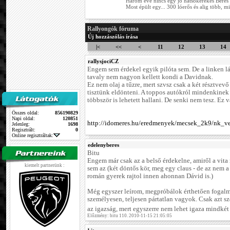
Három éve nincs egy jó hátsókerekes Béres 
Most épült egy... 300 lóerős és alig több, mi
Rallyongók fóruma
Új hozzászólás írása
|<
<<
<
11
12
13
14
rallysjociCZ
Engem sem érdekel egyik pilóta sem. De a linken lá
tavaly nem nagyon kellett kondi a Davidnak.
Ez nem olaj a tűzre, mert szvsz csak a két résztvevő
tisztünk eldönteni. A toppos autókról mindenkinek
többször is lehetett hallani. De senki nem tesz. Ez 
Összes oldal:
856190829
Napi oldal:
120851
http://idomeres.hu/eredmenyek/mecsek_2k9/nk_v
Jelenleg:
1698
Regisztrált:
0
Online regisztráltak:
edelenyberes
Bitu
Engem már csak az a belső érdekelne, amiről a vit
kiemelt partnerünk :
sem az (két döntős kör, meg egy claus - de az nem a
román gyerek rajtol innen ahonnan Dávid is.)
Még egyszer leírom, megpróbálok érthetően fogalm
személyesen, teljesen pártatlan vagyok. Csak azt s
az igazság, mert egyszerre nem lehet igaza mindkét 
Előzmény: bitu 110. 2010-11-15 21:05:05