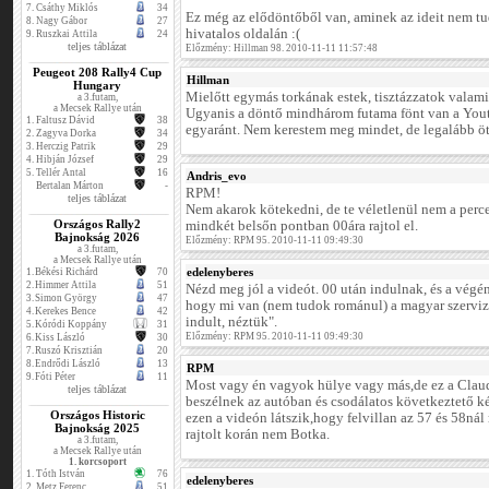
7.
Csáthy Miklós
34
Ez még az elődöntőből van, aminek az ideit nem t
8.
Nagy Gábor
27
hivatalos oldalán :(
9.
Ruszkai Attila
24
teljes táblázat
Előzmény: Hillman 98. 2010-11-11 11:57:48
Peugeot 208 Rally4 Cup
Hillman
Hungary
Mielőtt egymás torkának estek, tisztázzatok valami
a 3.futam,
a Mecsek Rallye után
Ugyanis a döntő mindhárom futama fönt van a Yout..
1.
Faltusz Dávid
38
egyaránt. Nem kerestem meg mindet, de legalább öt
2.
Zagyva Dorka
34
3.
Herczig Patrik
29
4.
Hibján József
29
5.
Tellér Antal
16
Andris_evo
Bertalan Márton
-
RPM!
teljes táblázat
Nem akarok kötekedni, de te véletlenül nem a per
Országos Rally2
mindkét belsőn pontban 00ára rajtol el.
Bajnokság 2026
Előzmény: RPM 95. 2010-11-11 09:49:30
a 3.futam,
a Mecsek Rallye után
edelenyberes
1.
Békési Richárd
70
2.
Himmer Attila
51
Nézd meg jól a videót. 00 után indulnak, és a vég
3.
Simon György
47
hogy mi van (nem tudok románul) a magyar szerviz
4.
Kerekes Bence
42
indult, néztük".
5.
Kóródi Koppány
31
Előzmény: RPM 95. 2010-11-11 09:49:30
6.
Kiss László
30
7.
Ruszó Krisztián
20
8.
Endrődi László
13
RPM
9.
Fóti Péter
11
Most vagy én vagyok hülye vagy más,de ez a Cla
teljes táblázat
beszélnek az autóban és csodálatos következtető k
Országos Historic
ezen a videón látszik,hogy felvillan az 57 és 58nál 
Bajnokság 2025
rajtolt korán nem Botka.
a 3.futam,
a Mecsek Rallye után
1. korcsoport
1.
Tóth István
76
edelenyberes
2.
Metz Ferenc
51