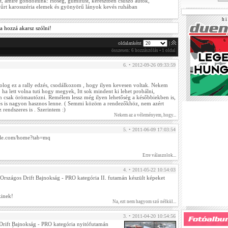
t, amire gondoltunk: Hőség, gumifüst, keresztben csúszó autók,
rt karosszéria elemek és gyönyörű lányok kevés ruhában
h i 
a hozzá akarsz szólni!
oldalanként
|
összesen: 6 hozzászólás • 1 oldal
6. • 2012-09-26 09:33:59
olog ez a rally edzés, csodálkozom , hogy ilyen kevesen voltak. Nekem
ha lett volna tuti hogy megyek, Itt sok mindent ki lehet probálni,
űen csak örömautózni. Remélem lessz még ilyen lehetőség a későbbiekben is,
zés is nagyon hasznos lenne. ( Semmi közöm a rendezőkhöz, nem azért
 rendszeres is . Szerintem :)
Nekem az a véleményem, hogy...
5. • 2011-06-09 17:03:54
ogle.com/home?tab=mq
Erre válaszolok...
4. • 2011-05-22 10:54:03
Országos Drift Bajnokság - PRO kategória II. futamán készült képeket
kinek!
Na, ezt nem hagyom szó nélkül...
3. • 2011-04-20 10:54:56
Drift Bajnokság - PRO kategória nyitófutamán