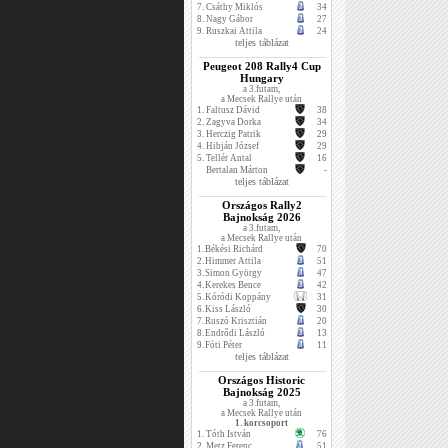
7.
Csáthy Miklós
34
8.
Nagy Gábor
27
9.
Ruszkai Attila
24
teljes táblázat
Peugeot 208 Rally4 Cup
Hungary
a 3.futam,
a Mecsek Rallye után
1.
Faltusz Dávid
38
2.
Zagyva Dorka
34
3.
Herczig Patrik
29
4.
Hibján József
29
5.
Tellér Antal
16
Bertalan Márton
-
teljes táblázat
Országos Rally2
Bajnokság 2026
a 3.futam,
a Mecsek Rallye után
1.
Békési Richárd
70
2.
Himmer Attila
51
3.
Simon György
47
4.
Kerekes Bence
42
5.
Kóródi Koppány
31
6.
Kiss László
30
7.
Ruszó Krisztián
20
8.
Endrődi László
13
9.
Fóti Péter
11
teljes táblázat
Országos Historic
Bajnokság 2025
a 3.futam,
a Mecsek Rallye után
1. korcsoport
1.
Tóth István
76
2.
Metz Ferenc
51