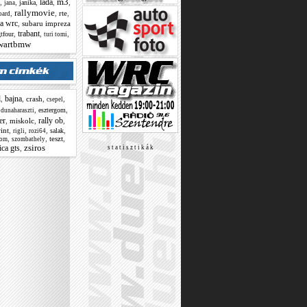
m3
lada
,
,
,
,
,
janika
jana
rallymovie
,
,
rte
,
oard
ia wrc
,
subaru impreza
trabant
,
,
,
gtfour
turi tomi
wartbmw
l
bajna
,
,
crash
,
,
csepel
,
,
,
esztergom
dunaharaszti
er
rally ob
,
miskolc
,
,
rint
,
,
,
,
salak
rigli
rozi64
,
,
teszt
,
lom
szombathely
zsiros
ica gts
,
s t a t i s z t i k á k