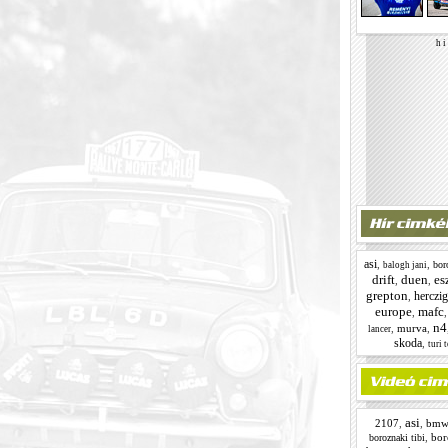
h i 
asi
,
,
bor
balogh jani
drift
duen
es
,
,
grepton
herczig
,
europe
mafc
,
n4
,
murva
,
lancer
skoda
,
turi 
asi
2107
,
,
bmw
,
bor
boroznaki tibi