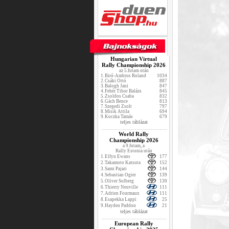
Hungarian Virtual
Rally Championship 2026
az 5.futam után
1.
Biró-Ambrus Roland
1034
2.
Csáki Ottó
887
3.
Balogh Jani
847
4.
Fehér Tibor Balázs
845
5.
Zsoldos Csaba
832
6.
Gách Bence
813
7.
Szegedi Zsolt
797
8.
Misik Attila
694
9.
Koczka Tamás
679
teljes táblázat
World Rally
Championship 2026
a 9.futam, a
Rally Estonia után
1.
Elfyn Ewans
177
2.
Takamoto Katsuta
152
3.
Sami Pajari
144
4.
Sebastian Ogier
139
5.
Oliver Solberg
130
6.
Thierry Neuville
111
7.
Adrien Fourmaux
111
8.
Esapekka Lappi
25
9.
Hayden Paddon
21
teljes táblázat
European Rally