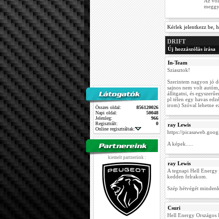
Az vol
meggyű
Kérlek jelentkezz be, h
DRIFT
Új hozzászólás írása
In-Team
Sziasztok!
Szerintem nagyon jó d
sajnos nem volt autóm, 
állitgatni, és egyszer
pl télen egy havas ed
irom) Szóval lehetne ez
Összes oldal:
856120026
Napi oldal:
50048
Jelenleg:
966
Regisztrált:
0
ray Lewis
Online regisztráltak:
https://picasaweb.go
A képek.....
kiemelt partnerünk :
ray Lewis
A tegnapi Hell Energy 
kedden felrakom.
Szép hétvégét minden
Csuri
Hell Energy Országos 