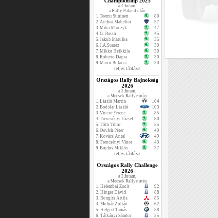
Championship 2025
a 4.futam,
a Rally Poland után
1.
Teemu Suninen
80
2.
Andrea Mabelini
57
3.
Miko Marczyk
47
4.
G. Basso
45
5.
Jakub Matulka
35
6.
J.A.Suarez
30
7.
Mikko Heikkila
30
8.
Roberto Dapra
30
9.
Marco Bulacia
30
teljes táblázat
Országos Rally Bajnokság
2026
a 3.futam,
a Mecsek Rallye után
1.
László Martin
104
2.
Bodolai László
103
3.
Vincze Ferenc
85
4.
Trencsényi József
80
5.
Tóth Tibor
55
6.
Osváth Péter
49
7.
Kovács Antal
49
8.
Trencsényi Vince
43
9.
Bujdos Miklós
37
teljes táblázat
Országos Rally Challenge
2026
a 3.futam,
a Mecsek Rallye után
1.
Helembai Zsolt
92
2.
Hinger Dávid
88
3.
Rongits Attila
85
4.
Molnár Zoltán
62
5.
Helgert Tamás
58
6.
Tárkányi Sándor
35