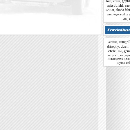
gopro
bzrt
,
crash
,
mitsubishi
,
onb
skoda fab
s2000
,
wrc
,
toyota celica 
,
vfts
autogril
,
ausztria
duen
drtrophy
,
etele
gem
,
,
frici
rally vb
,
rallysp
,
simontornya
szla
toyota cel