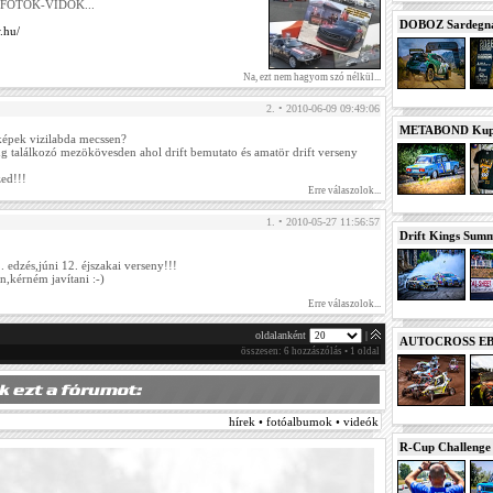
7. FOTÓK-VIDÓK...
DOBOZ Sardegna 
w.hu/
Na, ezt nem hagyom szó nélkül...
2. • 2010-06-09 09:49:06
METABOND Kupa 
képek vizilabda mecssen?
ng találkozó mezökövesden ahol drift bemutato és amatör drift verseny
ed!!!
Erre válaszolok...
1. • 2010-05-27 11:56:57
Drift Kings Summe
!
 edzés,júni 12. éjszakai verseny!!!
n,kérném javítani :-)
Erre válaszolok...
oldalanként
|
AUTOCROSS EB 2
összesen: 6 hozzászólás • 1 oldal
hírek • fotóalbumok • videók
R-Cup Challeng