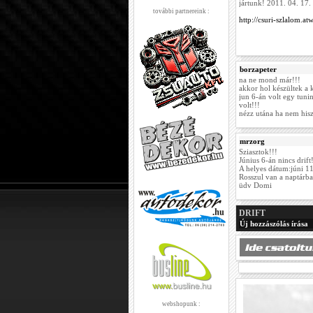
jártunk! 2011. 04. 1
további partnereink :
http://csuri-szlalom.at
borzapeter
na ne mond már!!!
akkor hol készültek a 
jun 6-án volt egy tuni
volt!!!
nézz utána ha nem hisz
mrzorg
Sziasztok!!!
Június 6-án nincs drift
A helyes dátum:júni 11.
Rosszul van a naptárba
üdv Domi
DRIFT
Új hozzászólás írása
webshopunk :