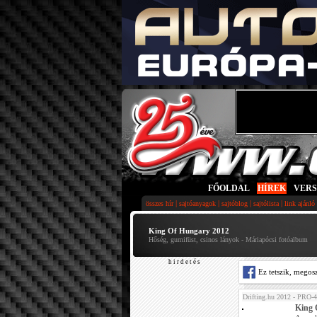
FŐOLDAL
|
HÍREK
|
VER
|
|
|
|
összes hír
sajtóanyagok
sajtóblog
sajtólista
link ajánló
King Of Hungary 2012
Hőség, gumifüst, csinos lányok - Máriapócsi fotóalbum
h i r d e t é s
Ez tetszik, megos
Drifting.hu 2012 - PRO-4
King 