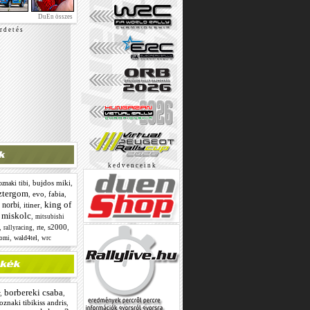
DuEn összes
r d e t é s
k e d v e n c e i n k
,
bujdos miki
,
oznaki tibi
ztergom
,
evo
,
fabia
,
king of
 norbi
,
itiner
,
miskolc
,
,
mitsubishi
,
,
,
s2000
,
rte
rallyracing
,
,
wald4tel
tomi
wrc
borbereki csaba
,
,
oznaki tibikiss andris
,