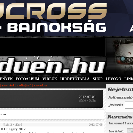
SENYEK
|
FOTÓALBUM
|
VIDEÓK
|
HIRDETŐTÁBLA
|
SHOP
|
LEVONÓ
|
LIN
|
|
|
autós hírek
médiaajánló
autószektor
2012-07-09
ajánló • DuEn
ztom
 - Night-2
• ajánló
2012-07-09
Of Hungary 2012