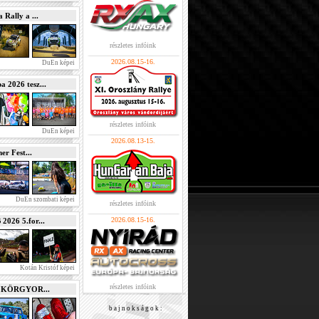
Rally a ...
részletes infóink
2026.08.15-16.
DuEn képei
2026 tesz...
részletes infóink
DuEn képei
2026.08.13-15.
r Fest...
DuEn szombati képei
részletes infóink
2026.08.15-16.
026 5.for...
Kotán Kristóf képei
részletes infóink
e KÖRGYOR...
b a j n o k s á g o k :