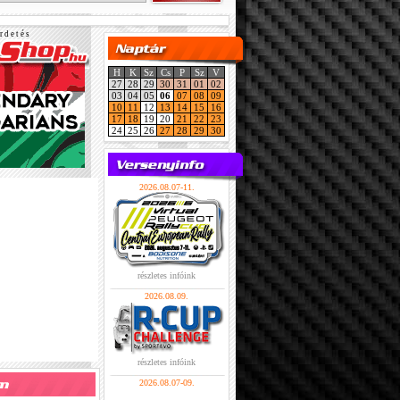
r d e t é s
H
K
Sz
Cs
P
Sz
V
27
28
29
30
31
01
02
03
04
05
06
07
08
09
10
11
12
13
14
15
16
17
18
19
20
21
22
23
24
25
26
27
28
29
30
2026.08.07-11.
részletes infóink
2026.08.09.
részletes infóink
2026.08.07-09.