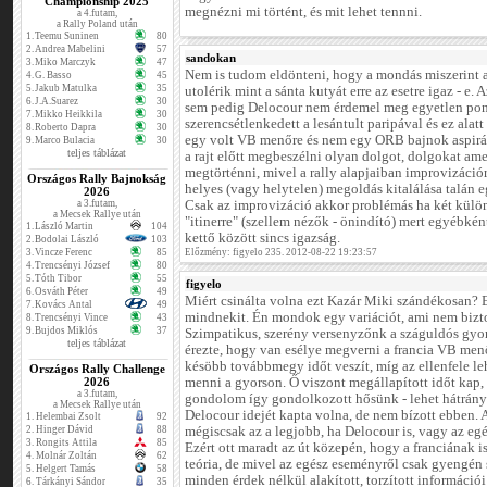
Championship 2025
megnézni mi történt, és mit lehet tennni.
a 4.futam,
a Rally Poland után
1.
Teemu Suninen
80
2.
Andrea Mabelini
57
sandokan
3.
Miko Marczyk
47
Nem is tudom eldönteni, hogy a mondás miszerint
4.
G. Basso
45
5.
Jakub Matulka
35
utolérik mint a sánta kutyát erre az esetre igaz - e
6.
J.A.Suarez
30
sem pedig Delocour nem érdemel meg egyetlen pon
7.
Mikko Heikkila
30
szerencsétlenkedett a lesántult paripával és ez alatt
8.
Roberto Dapra
30
egy volt VB menőre és nem egy ORB bajnok aspirán
9.
Marco Bulacia
30
teljes táblázat
a rajt előtt megbeszélni olyan dolgot, dolgokat a
megtörténni, mivel a rally alapjaiban improvizációr
Országos Rally Bajnokság
helyes (vagy helytelen) megoldás kitalálása talán 
2026
a 3.futam,
Csak az improvizáció akkor problémás ha két külön
a Mecsek Rallye után
"itinerre" (szellem nézők - önindító) mert egyébként
1.
László Martin
104
kettő között sincs igazság.
2.
Bodolai László
103
3.
Vincze Ferenc
85
Előzmény: figyelo 235. 2012-08-22 19:23:57
4.
Trencsényi József
80
5.
Tóth Tibor
55
figyelo
6.
Osváth Péter
49
Miért csinálta volna ezt Kazár Miki szándékosan? E
7.
Kovács Antal
49
mindnekit. Én mondok egy variációt, ami nem biztos
8.
Trencsényi Vince
43
9.
Bujdos Miklós
37
Szimpatikus, szerény versenyzőnk a száguldós gyo
teljes táblázat
érezte, hogy van esélye megverni a francia VB menő
késöbb továbbmegy időt veszít, míg az ellenfele leh
Országos Rally Challenge
2026
menni a gyorson. Ő viszont megállapított időt kap, a
a 3.futam,
gondolom így gondolkozott hősünk - lehet hátrány 
a Mecsek Rallye után
Delocour idejét kapta volna, de nem bízott ebben. 
1.
Helembai Zsolt
92
2.
Hinger Dávid
88
mégiscsak az a legjobb, ha Delocour is, vagy az eg
3.
Rongits Attila
85
Ezért ott maradt az út közepén, hogy a franciának i
4.
Molnár Zoltán
62
teória, de mivel az egész eseményről csak gyengé
5.
Helgert Tamás
58
minden érdek nélkül alakított, torzított információ
6.
Tárkányi Sándor
35