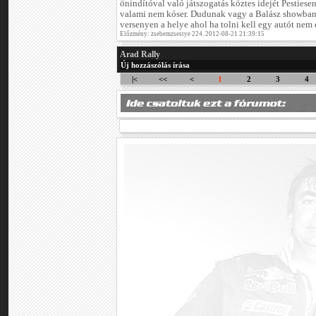
önindítóval való játszogatás köztes idejét Pestiese
valami nem kóser. Dudunak vagy a Balász showban
versenyen a helye ahol ha tolni kell egy autót nem e
Előzmény: zsebemzsestye 224. 2012-08-21 21:39:15
Arad Rally
Új hozzászólás írása
|<
<<
<
1
2
3
4