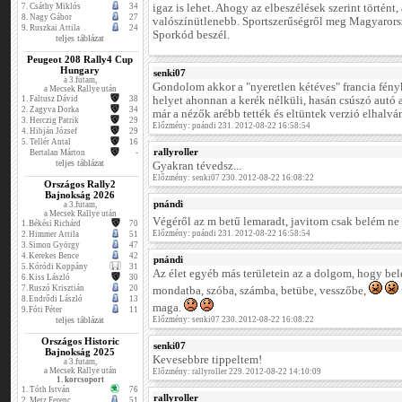
7.
Csáthy Miklós
34
igaz is lehet. Ahogy az elbeszélések szerint történt,
8.
Nagy Gábor
27
valószínütlenebb. Sportszerűségről meg Magyarors
9.
Ruszkai Attila
24
Sporkód beszél.
teljes táblázat
Peugeot 208 Rally4 Cup
Hungary
senki07
a 3.futam,
Gondolom akkor a "nyeretlen kétéves" francia fény
a Mecsek Rallye után
1.
Faltusz Dávid
38
helyet ahonnan a kerék nélküli, hasán csúszó autó az
2.
Zagyva Dorka
34
már a nézők arébb tették és eltüntek verzió elhalvá
3.
Herczig Patrik
29
Előzmény: pnándi 231. 2012-08-22 16:58:54
4.
Hibján József
29
5.
Tellér Antal
16
rallyroller
Bertalan Márton
-
teljes táblázat
Gyakran tévedsz...
Előzmény: senki07 230. 2012-08-22 16:08:22
Országos Rally2
Bajnokság 2026
pnándi
a 3.futam,
a Mecsek Rallye után
Végéről az m betű lemaradt, javitom csak belém ne
1.
Békési Richárd
70
Előzmény: pnándi 231. 2012-08-22 16:58:54
2.
Himmer Attila
51
3.
Simon György
47
4.
Kerekes Bence
42
pnándi
5.
Kóródi Koppány
31
Az élet egyéb más területein az a dolgom, hogy bel
6.
Kiss László
30
7.
Ruszó Krisztián
20
mondatba, szóba, számba, betübe, vesszőbe,
8.
Endrődi László
13
maga.
9.
Fóti Péter
11
teljes táblázat
Előzmény: senki07 230. 2012-08-22 16:08:22
Országos Historic
senki07
Bajnokság 2025
Kevesebbre tippeltem!
a 3.futam,
a Mecsek Rallye után
Előzmény: rallyroller 229. 2012-08-22 14:10:09
1. korcsoport
1.
Tóth István
76
rallyroller
2.
Metz Ferenc
51