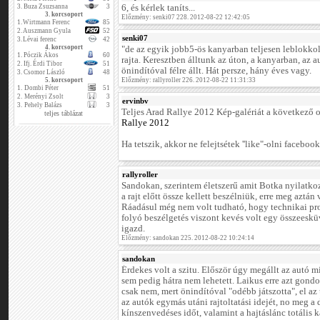
3.
Buza Zsuzsanna
3
6, és kérlek taníts...
3. korcsoport
Előzmény: senki07 228. 2012-08-22 12:42:05
1.
Wirtmann Ferenc
85
2.
Auszmann Gyula
52
senki07
3.
Lévai ferenc
42
4. korcsoport
"de az egyik jobb5-ös kanyarban teljesen leblokkolt
1.
Póczik Ákos
60
rajta. Keresztben álltunk az úton, a kanyarban, az
2.
Ifj. Érdi Tibor
51
önindítóval félre állt. Hát persze, hány éves vagy.
3.
Csomor László
48
5. korcsoport
Előzmény: rallyroller 226. 2012-08-22 11:31:33
1.
Dombi Péter
51
2.
Merényi Zsolt
3
ervinbv
3.
Pehely Balázs
3
Teljes Arad Rallye 2012 Kép-galériát a következő 
teljes táblázat
Rallye 2012
Ha tetszik, akkor ne felejtsétek ''like"-olni faceboo
rallyroller
Sandokan, szerintem életszerű amit Botka nyilatkoz
a rajt előtt össze kellett beszélniük, erre meg azt
Ráadásul még nem volt tudható, hogy technikai pro
folyó beszélgetés viszont kevés volt egy összeeskü
igazd.
Előzmény: sandokan 225. 2012-08-22 10:24:14
sandokan
Érdekes volt a szitu. Először úgy megállt az autó m
sem pedig hátra nem lehetett. Laikus erre azt gondol
csak nem, mert önindítóval "odébb játszotta", el a
az autók egymás utáni rajtoltatási idejét, no meg a 
kínszenvedéses időt, valamint a hajtáslánc totális 