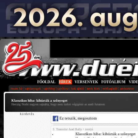
FŐOLDAL
|
HÍREK
|
VERSENYEK
|
FOTÓALBUM
|
VID
|
|
|
|
|
|
|
összes hír
sajtóanyagok
sajtóblog
sajtólista
link ajánló
autós hírek
médiaajánló
autószektor
Klasszikus hiba: kihúzták a szőnyeget
Herczig Norbi nagyon sajnálta, hogy nem tudott végigérni az aradi futamon
h i r d e t é s
Ez tetszik, megosztom
3. Transolut Arad Rally
• interjú
Klasszikus hiba: kihúzták a szőnyeget