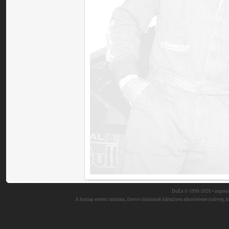
DuEn © 1999-2026 •
impres
A honlap eredeti tartalma, illetve oldalainak bármilyen alkotóeleme (szöveg, ké