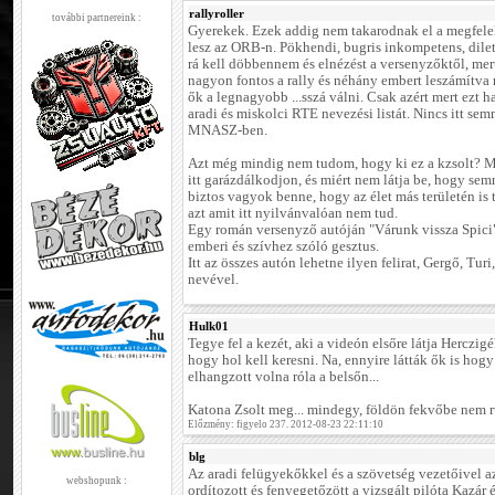
rallyroller
további partnereink :
Gyerekek. Ezek addig nem takarodnak el a megfelel
lesz az ORB-n. Pökhendi, bugris inkompetens, dilet
rá kell döbbennem és elnézést a versenyzőktől, me
nagyon fontos a rally és néhány embert leszámítva
ők a legnagyobb ...sszá válni. Csak azért mert ezt h
aradi és miskolci RTE nevezési listát. Nincs itt sem
MNASZ-ben.
Azt még mindig nem tudom, hogy ki ez a kzsolt? Mi
itt garázdálkodjon, és miért nem látja be, hogy se
biztos vagyok benne, hogy az élet más területén is 
azt amit itt nyilvánvalóan nem tud.
Egy román versenyző autóján "Várunk vissza Spici" 
emberi és szívhez szóló gesztus.
Itt az összes autón lehetne ilyen felirat, Gergő, Turi
nevével.
Hulk01
Tegye fel a kezét, aki a videón elsőre látja Herczigé
hogy hol kell keresni. Na, ennyire látták ők is hogy
elhangzott volna róla a belsőn...
Katona Zsolt meg... mindegy, földön fekvőbe nem r
Előzmény: figyelo 237. 2012-08-23 22:11:10
blg
Az aradi felügyekőkkel és a szövetség vezetőivel az
webshopunk :
ordítozott és fenyegetőzött a vizsgált pilóta Kazár 