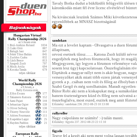
Tavaly Botka dudut a bükfürdői felügyelői ülésen t
káromkodás miatt fél évre licenc elvételével büntet
Na kiváncsiak leszünk Számos Miki következetessé
egyenlőbbek az MNASZ bizottságánál
Hungarian Virtual
Rally Championship 2026
sandokan
az 5.futam után
Ma ezt a levelet kaptam - Olvasgatva a duen fórumi
1.
Biró-Ambrus Roland
1034
2.
Csáki Ottó
887
állapitsam,
3.
Balogh Jani
847
orvosi esetnek tűnsz........ Katona Zsolt küldő név
4.
Fehér Tibor Balázs
845
5.
Zsoldos Csaba
832
engedjétek meg kedves fórumozók, hogy itt reagálj
6.
Gách Bence
813
Megjegyzem, így legyen a fórumon véleménye vala
7.
Szegedi Zsolt
797
8.
Misik Attila
694
sosem lesz ügy) kapcsolatosan. Összefoglalnám röv
9.
Koczka Tamás
679
Elqrtátok a magyar rallyt nem is akár hogyan, nagy
teljes táblázat
versenyzőket akik miatt több ezren jártak versenye
World Rally
gyerek a p...csában nem volt és főleg az élbolyban
Championship 2026
Szabó Gergő és még sorolhatnám. Maradt egyetlen 
a 9.futam, a
Rally Estonia után
Bútor Robi aki nem a kiskapukat meg a sumákolást
1.
Elfyn Ewans
177
hanem tisztességesen küzd és főleg nem szívatná a 
2.
Takamoto Katsuta
152
összefoglalva, most eszed, eszitek meg amit főztete
3.
Sami Pajari
144
Előzmény: sandokan 236. 2012-08-23 10:13:08
4.
Sebastian Ogier
139
5.
Oliver Solberg
130
6.
Thierry Neuville
111
rallyroller
7.
Adrien Fourmaux
111
Nagy csápolásra ne számíts! :-) talán masni.
8.
Esapekka Lappi
25
Előzmény: figyelo 237. 2012-08-23 22:11:10
9.
Hayden Paddon
21
teljes táblázat
figyelo
European Rally
Tegye fel a kezét aki nem ment volna lassan tovább