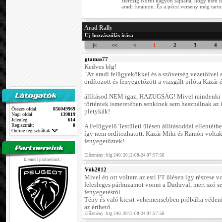
Herczig Norbi nagyon sajnálta, hogy nem tud
aradi futamon. És a pécsi verseny még tartoz
Arad Rally
Új hozzászólás írása
|<
<<
<
1
2
3
4
gtamas77
Kedves blg!
"Az aradi felügyekőkkel és a szövetség vezetőivel a
ordítozott és fenyegetőzött a vizsgált pilóta Kazár 
állításod NEM igaz, HAZUGSÁG! Mivel mindenki 
történtek ismeretében senkinek sem használnak az ig
Összes oldal:
856049969
pletykák!
Napi oldal:
139819
Jelenleg:
614
Regisztrált:
0
A Felügyelő Testületi ülésen állításoddal ellentétb
Online regisztráltak:
így nem ordítozhatott. Kazár Miki és Ramón voltak
fenyegetőztek!
Előzmény: blg 240. 2012-08-24 07:57:58
kiemelt partnerünk :
Vök2012
Mivel én ott voltam az esti FT ülésen így részese 
felesleges párhuzamot vonni a Duduval, mert szó se
fenyegetésről.
Tény és való kicsit vehemensebben próbálta védeni
az érthető.
Előzmény: blg 240. 2012-08-24 07:57:58