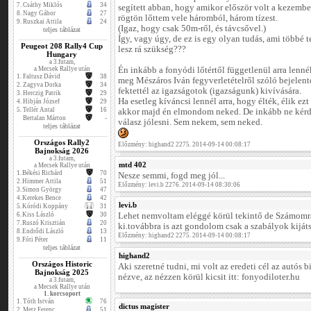
7.
Csáthy Miklós
34
segített abban, hogy amikor először volt a kezemb
8.
Nagy Gábor
27
rögtön lőttem vele háromból, három tízest.
9.
Ruszkai Attila
24
(Igaz, hogy csak 50m-ről, és távcsővel.)
teljes táblázat
Így, vagy úgy, de ez is egy olyan tudás, ami többé t
Peugeot 208 Rally4 Cup
lesz rá szükség???
Hungary
a 3.futam,
a Mecsek Rallye után
Én inkább a fonyódi lőtértől függetlenül arra lenn
1.
Faltusz Dávid
38
meg Mészáros Iván fegyverletételről szóló bejelenté
2.
Zagyva Dorka
34
fektettél az igazságotok (igazságunk) kivívására.
3.
Herczig Patrik
29
Ha esetleg kíváncsi lennél arra, hogy élték, élik ez
4.
Hibján József
29
5.
Tellér Antal
16
akkor majd én elmondom neked. De inkább ne kérde
Bertalan Márton
-
válasz jólesni. Sem nekem, sem neked.
teljes táblázat
Országos Rally2
Előzmény: highand2 2275. 2014-09-14 00:08:17
Bajnokság 2026
a 3.futam,
mtd 402
a Mecsek Rallye után
1.
Békési Richárd
70
Nesze semmi, fogd meg jól...
2.
Himmer Attila
51
Előzmény: levi.b 2276. 2014-09-14 08:30:06
3.
Simon György
47
4.
Kerekes Bence
42
levi.b
5.
Kóródi Koppány
31
6.
Kiss László
30
Lehet nemvoltam eléggé körül tekintő de Számom
7.
Ruszó Krisztián
20
ki.továbbra is azt gondolom csak a szabályok kijátsz
8.
Endrődi László
13
Előzmény: highand2 2275. 2014-09-14 00:08:17
9.
Fóti Péter
11
teljes táblázat
highand2
Országos Historic
Aki szeretné tudni, mi volt az eredeti cél az autós 
Bajnokság 2025
nézve, az nézzen körül kicsit itt: fonyodiloter.hu
a 3.futam,
a Mecsek Rallye után
1. korcsoport
1.
Tóth István
76
dictus magister
2.
Metz Ferenc
51