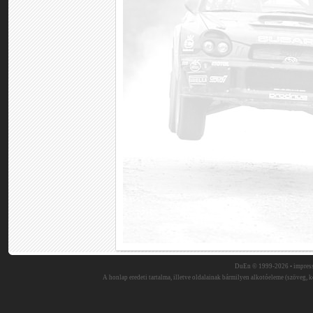
DuEn © 1999-2026 •
impres
A honlap eredeti tartalma, illetve oldalainak bármilyen alkotóeleme (szöveg, ké