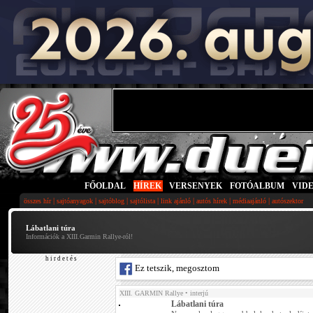
FŐOLDAL
|
HÍREK
|
VERSENYEK
|
FOTÓALBUM
|
VID
|
|
|
|
|
|
|
összes hír
sajtóanyagok
sajtóblog
sajtólista
link ajánló
autós hírek
médiaajánló
autószektor
Lábatlani túra
Információk a XIII.Garmin Rallye-ról!
h i r d e t é s
Ez tetszik, megosztom
XIII. GARMIN Rallye
• interjú
Lábatlani túra