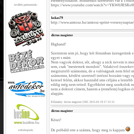
eseményoldalon. Mindenkit szeretettel vár a Tótko
https://www.youtube.com/watch?v=YKW6JRSRo9k
további partnereink :
kokas79
http://www.amtosz.hu/amtosz-sprint-versenynaptar
dictus magister
Highand!
Szerintem sem jó, hogy két fórumban üzengetünk e
egyet s mást.
Nem vagyok doktor, sőt, ahogy a nick nevem is mon
sem, csak "mesternek mondott". Valakivel összekeve
megtisztelő számomra, de a valóságnak nem felel
számomra, kérdést szeretnél intézni hozzám vagy e
keresel felém, akkor használd sms céljára a lentebb
eddig még nem tetted. Egyébként meg szurkolok nek
nem a doktori címem, hanem a (remélem) logikus é
alapján.
Előzmény: dictus magister 2285. 2015-01-19 17:13:15
dictus magister
Köszi!
De próbáld erre a számra, hogy meg is kapjam
webshopunk :