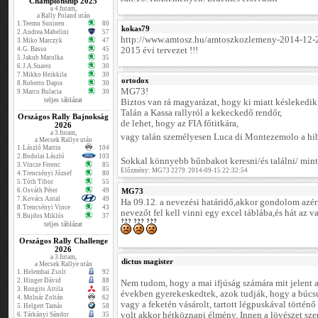
Championship 2025
a 4.futam,
a Rally Poland után
1.
Teemu Suninen
80
kokas79
2.
Andrea Mabelini
57
http://www.amtosz.hu/amtoszkozlemeny-2014-12-
3.
Miko Marczyk
47
4.
G. Basso
45
2015 évi tervezet !!!
5.
Jakub Matulka
35
6.
J.A.Suarez
30
7.
Mikko Heikkila
30
ortodox
8.
Roberto Dapra
30
MG73!
9.
Marco Bulacia
30
teljes táblázat
Biztos van rá magyarázat, hogy ki miatt késlekedik 
Talán a Kassa rallyról a kekeckedő rendőr,
Országos Rally Bajnokság
de lehet, hogy az FIA főtitkára,
2026
a 3.futam,
vagy talán személyesen Luca di Montezemolo a hi
a Mecsek Rallye után
1.
László Martin
104
2.
Bodolai László
103
Sokkal könnyebb bűnbakot keresni/és találni/ mint
3.
Vincze Ferenc
85
Előzmény: MG73 2279. 2014-09-15 22:32:54
4.
Trencsényi József
80
5.
Tóth Tibor
55
6.
Osváth Péter
49
MG73
7.
Kovács Antal
49
Ha 09.12. a nevezési határidő,akkor gondolom azért
8.
Trencsényi Vince
43
nevezőt fel kell vinni egy excel táblába,és hát az 
9.
Bujdos Miklós
37
teljes táblázat
Országos Rally Challenge
2026
a 3.futam,
dictus magister
a Mecsek Rallye után
1.
Helembai Zsolt
92
2.
Hinger Dávid
88
Nem tudom, hogy a mai ifjúság számára mit jelent a
3.
Rongits Attila
85
években gyerekeskedtek, azok tudják, hogy a búcsú
4.
Molnár Zoltán
62
vagy a feketén vásárolt, tartott légpuskával történ
5.
Helgert Tamás
58
volt akkor hétköznapi élmény. Innen a lövészet szer
6.
Tárkányi Sándor
35