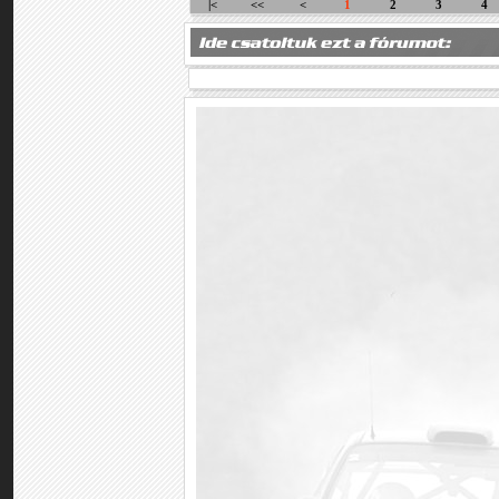
|<
<<
<
1
2
3
4