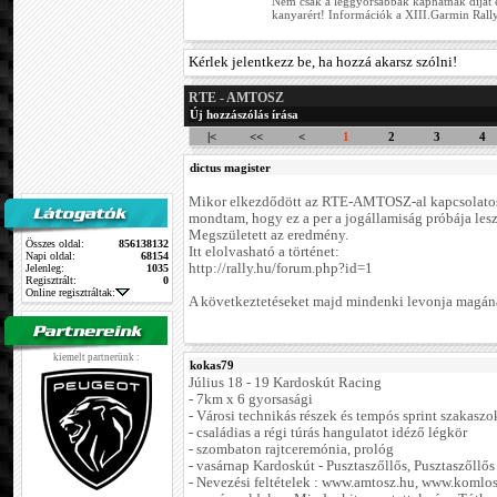
Nem csak a leggyorsabbak kaphatnak díjat é
kanyarért! Információk a XIII.Garmin Rally
Kérlek jelentkezz be, ha hozzá akarsz szólni!
RTE - AMTOSZ
Új hozzászólás írása
|<
<<
<
1
2
3
4
dictus magister
Mikor elkezdődött az RTE-AMTOSZ-al kapcsolatos 
mondtam, hogy ez a per a jogállamiság próbája lesz.
Megszületett az eredmény.
Összes oldal:
856138132
Itt elolvasható a történet:
Napi oldal:
68154
http://rally.hu/forum.php?id=1
Jelenleg:
1035
Regisztrált:
0
Online regisztráltak:
A következtetéseket majd mindenki levonja magán
kiemelt partnerünk :
kokas79
Július 18 - 19 Kardoskút Racing
- 7km x 6 gyorsasági
- Városi technikás részek és tempós sprint szakaszo
- családias a régi túrás hangulatot idéző légkör
- szombaton rajtceremónia, prológ
- vasárnap Kardoskút - Pusztaszőllős, Pusztaszőllős
- Nevezési feltételek : www.amtosz.hu, www.komlos