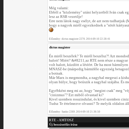
Még valami:
Ebből a "közlemény" utáni helyzetből Iván csak eg
lesz az RSB vezetője!
Erre nem látok nagy esélyt, de azt nem tudhatjuk (
hogy a nagyok miről egyezkednek a "sötét kártyas
Előzmény: dictus magister 2270. 2014-09-10 22:28:41
dictus magister
Én miről beszélek? Te miről beszélsz?! Azt mondod
halott! Miért? &#8211;az RTE nem része a magyar
volt halott, küzdött a létéért. De ha most bármily
MNASZ-be (márpedig bármiféle egyezség betagozódá
a botnak.
Már Marx is megmondta, a nagyhal megeszi a kishala
olyan hülye, hogy beúszik a nagyhal szájába. És mos
Egyébként meg mi az, hogy "megint csak" meg "vég
"cinizmus"? Ezt miből olvastad ki?
Kivel szemben rosszindulat, és kivel szemben cini
Tudsz Te értelmezve olvasni? Te melyik oldalon ál
Előzmény: Sanko 2269. 2014-09-10 21:36:50
RTE - AMTOSZ
Új hozzászólás írása