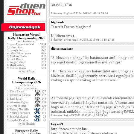
30-682-0736
Előzmény: highand2 2284. 2015-01-18 14:54:16
highand2
Tisztelt Dictus Magister!
Hungarian Virtual
Küldtem sms-t.
Rally Championship 2026
Előzmény: dictus magister 2283. 2015-01-16 18:17:29
az 5.futam után
1.
Biró-Ambrus Roland
1034
2.
Csáki Ottó
887
dictus magister
3.
Balogh Jani
847
4.
Fehér Tibor Balázs
845
5.
Zsoldos Csaba
832
"8. Hozzon a közgyűlés határozatot arról, hogy a ra
6.
Gách Bence
813
egységét önálló jogi személlyé nyilvánítja."
7.
Szegedi Zsolt
797
8.
Misik Attila
694
9.
Koczka Tamás
679
"10. Hozzon a közgyűlés határozatot arról, hogy 
teljes táblázat
közösen, önálló jogi személy szervezeti egységet ho
World Rally
szakág és a sprint szakág üzemeltetésére."
Championship 2026
a 9.futam, a
Rally Estonia után
1.
Elfyn Ewans
177
2.
Takamoto Katsuta
152
Az "önálló jogi személyes" javaslatok előremutatóa
3.
Sami Pajari
144
szervezeti struktúra irányába mutatnak. Viszont an
4.
Sebastian Ogier
139
5.
Oliver Solberg
130
hogy az ellenérdekelt felek az "új jogi személyek" 
6.
Thierry Neuville
111
tudnának működni, mint a régi "jogi személy&#82
7.
Adrien Fourmaux
111
Előzmény: kokas79 2282. 2015-01-16 06:09:34
8.
Esapekka Lappi
25
9.
Hayden Paddon
21
teljes táblázat
kokas79
http://www.amtosz.hu/
European Rally
Jan.15. Közlemények. Érdemes elolvasni