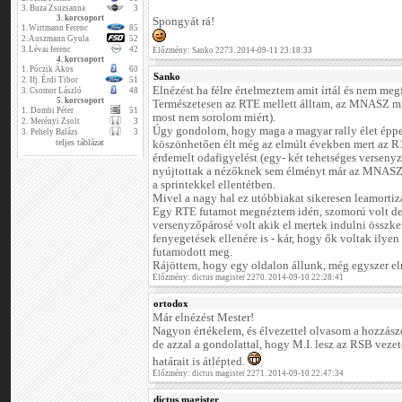
3.
Buza Zsuzsanna
3
3. korcsoport
Spongyát rá!
1.
Wirtmann Ferenc
85
2.
Auszmann Gyula
52
3.
Lévai ferenc
42
Előzmény: Sanko 2273. 2014-09-11 23:18:33
4. korcsoport
1.
Póczik Ákos
60
Sanko
2.
Ifj. Érdi Tibor
51
Elnézést ha félre értelmeztem amit írtál és nem meg
3.
Csomor László
48
5. korcsoport
Természetesen az RTE mellett álltam, az MNASZ min
1.
Dombi Péter
51
most nem sorolom miért).
2.
Merényi Zsolt
3
Úgy gondolom, hogy maga a magyar rally élet éppe
3.
Pehely Balázs
3
teljes táblázat
köszönhetően élt még az elmúlt években mert az R1
érdemelt odafigyelést (egy- két tehetséges verseny
nyújtottak a nézőknek sem élményt már az MNASZ f
a sprintekkel ellentétben.
Mivel a nagy hal ez utóbbiakat sikeresen leamortizá
Egy RTE futamot megnéztem idén, szomorú volt de
versenyzőpárosé volt akik el mertek indulni összke
fenyegetések ellenére is - kár, hogy ők voltak ilye
futamodott meg.
Rájöttem, hogy egy oldalon állunk, még egyszer elné
Előzmény: dictus magister 2270. 2014-09-10 22:28:41
ortodox
Már elnézést Mester!
Nagyon értékelem, és élvezettel olvasom a hozzászó
de azzal a gondolattal, hogy M.I. lesz az RSB vezető
határait is átlépted.
Előzmény: dictus magister 2271. 2014-09-10 22:47:34
dictus magister