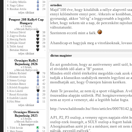
7.
Csáthy Miklós
34
ortodox
8.
Nagy Gábor
27
9.
Ruszkai Attila
24
Majd"100 éve, hogy kitalálták a rallye alapvető sza
teljes táblázat
ennyi kilóméterre ennyi perc. /érkezés se korábban,
gyorsasági, akkor "tól-ig" a leggyorsabb a legjobb. 
Peugeot 208 Rally4 Cup
lehet, hogy nekem süt a nap, de percenként rajtolu
Hungary
a 3.futam,
változtatunkt.
a Mecsek Rallye után
1.
Faltusz Dávid
38
Szerintem eccerű mint a faék.
2.
Zagyva Dorka
34
3.
Herczig Patrik
29
A handicap-et hagyjuk meg a vitorlásoknak, lovasok
4.
Hibján József
29
5.
Tellér Antal
16
Bertalan Márton
-
teljes táblázat
dictus magister
Országos Rally2
Bajnokság 2026
Én azt gondolom, hogy az autóverseny arról szól, h
a 3.futam,
el rövidebb idő alatt a "B" pontot.
a Mecsek Rallye után
Minden ettől eltérő értékelési megoldás csak azok 
1.
Békési Richárd
70
2.
Himmer Attila
51
tudják a klasszikus szabályok mentén legyőzni az 
3.
Simon György
47
mondhatják azt, hogy Ő menjen három keréken.
4.
Kerekes Bence
42
5.
Kóródi Koppány
31
Amit Te javasolsz, az nem új a sport világában. A
6.
Kiss László
30
7.
Ruszó Krisztián
20
összeadása alapján születik. Pld. horgászversenyeke
8.
Endrődi László
13
nem az nyeri a versenyt, aki a legtöbb halat fogta.
9.
Fóti Péter
11
teljes táblázat
http://www.haldorado.hu//foto/articles/00078142.j
Országos Historic
Bajnokság 2025
A P1, P2, P3 oszlop, a verseny egyes napjain elért
a 3.futam,
oszlop ezek összegét, a SÚLY oszlop a fogott halak 
a Mecsek Rallye után
1. korcsoport
A horgászatban azért jó ez a módszer, mert ott nem
1.
Tóth István
76
pályák, egyenlő esélyek".
2.
Metz Ferenc
51