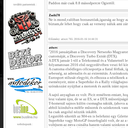
Paddon már csak 8.8 másodpercre Ogiertől.
további partnereink :
Zsolti70
Ne is mond,valóban borzasztóak,igazság az hogy 
bíztam,de lehet hogy csak az verseny náluk ami zár
Előzmény: atiwrc 765. 2016-01-16 14:44:31
atiwrc
"2016 januárjában a Discovery Networks Magyarorsz
csatornáját, a Discovery Turbo Extrát (DTX).
A DTX január 1-től a Telekomnál és a Vidanetnél les
folyamatosan 2016 első negyedévében veszi fel kín
A csatorna elsődleges célcsoportja a fiatal férfiak, 
sebesség, az adrenalin és az extremitás. A szórakozt
Eurosport stílusát elegyíti, és elhozza a nézőknek 
eseményeit, mint a Superbike és a Rally világbajn
szórakozást nyújthat a motorok és autók iránt rajon
A sajtó anyagban ez volt. Picit reméltem emiatt, h
lesz valami újra, de se az ES, se a DTX műsorújság
T-homenál sajnos külön csomagba rakták, (ahova az 
abból kiindulva miféle műsorok és szinkronok vann
ha csak angolul nézzük inkább.
Legutóbb sikerült az M4-en is belefutni egy Gilet
Superbike vagy MotoGP összefoglaló volt, de az a 
webshopunk :
volt(nem az mtva csinálta hanem valami szinkron