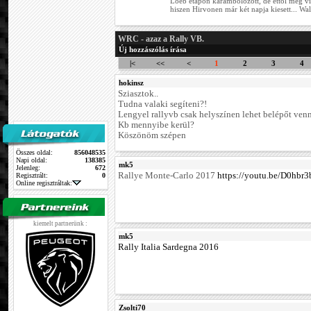
Loeb etapon karambolozott, de ettől még vil
hiszen Hirvonen már két napja kiesett... Wal
WRC - azaz a Rally VB.
Új hozzászólás írása
|<
<<
<
1
2
3
4
hokinsz
Sziasztok..
Tudna valaki segíteni?!
Lengyel rallyvb csak helyszínen lehet belépőt ven
Kb mennyibe kerül?
Köszönöm szépen
Összes oldal:
856048535
Napi oldal:
138385
mk5
Jelenleg:
672
Rallye Monte-Carlo 2017
https://youtu.be/D0hbr
Regisztrált:
0
Online regisztráltak:
kiemelt partnerünk :
mk5
Rally Italia Sardegna 2016
Zsolti70