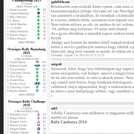
Championship 2025
gabiS4Avant
a 4.futam,
Rendszerint nem szokták kérni a passt, csak azon a 
a Rally Poland után
1.
Teemu Suninen
80
krosszmotorpálya jellege van) ami ott van Norvégi
2.
Andrea Mabelini
57
van passtartó a nyakadban, de mondjuk a kabátodb
3.
Miko Marczyk
47
te vezetsz, többen ültök, szerintem nem fognak vac
4.
G. Basso
45
Nem tudom milyen az idö, de amikor én ott voltam,
5.
Jakub Matulka
35
6.
J.A.Suarez
30
-34, délben meg kellemes -19 némi szélviharral.
7.
Mikko Heikkila
30
Az a gyors általában a második napon szokott le
8.
Roberto Dapra
30
hivják.
9.
Marco Bulacia
30
teljes táblázat
Amúgy aszt hiszem ha minden kötél szakad szokott 
külön a service parkba (ott sanszos hogy elkérik a p
Országos Rally Bajnokság
látnivaló, meg bent vannak az autók, de tölem ott s
2026
Előzmény: szögedi 759. 2015-01-03 22:52:32
a 3.futam,
a Mecsek Rallye után
1.
László Martin
104
szögedi
2.
Bodolai László
103
Sziasztok, lehet, hogy lesz lehetőségem egy napra l
3.
Vincze Ferenc
85
neten nézegettem, van belépő, amivel a megnyitóra, 
4.
Trencsényi József
80
5.
Tóth Tibor
55
de én oda nem tudok, és nem is akarok menni. Nem a
6.
Osváth Péter
49
egy napért nem biztos, hogy kiadnám feleslegesen.
7.
Kovács Antal
49
valakinek olayn tapasztalata, hogy a szakaszokon a
8.
Trencsényi Vince
43
be lehet-e jutni belépőjegy nélkül, vagy annélkül a
9.
Bujdos Miklós
37
teljes táblázat
i
Országos Rally Challenge
2026
mk5
a 3.futam,
a Mecsek Rallye után
A Rally Catalunya sem múlhatott el magyarok nélkü
1.
Helembai Zsolt
92
mellől ezt láttam:
2.
Hinger Dávid
88
Rally Catalunya 2014
3.
Rongits Attila
85
4.
Molnár Zoltán
62
5.
Helgert Tamás
58
6.
Tárkányi Sándor
35