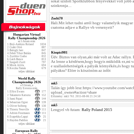
sokat szidott Sportklubbon fényévekkel volt jobb
szinkronja....
Zsolti70
Hali.Mit lehet tudni arról hogy valamelyik magyar 
csatorna adja-e a Rallye vb versenyeit?
Hungarian Virtual
Rally Championship 2026
az 5.futam után
1.
Biró-Ambrus Roland
1034
2.
Csáki Ottó
887
3.
Balogh Jani
847
Kisspici981
4.
Fehér Tibor Balázs
845
5.
Zsoldos Csaba
832
Üdv. Biztos van olyan,aki már volt az Adac rallyn. 
6.
Gách Bence
813
Az lenne a kérdésem,hogy hogyis müködik ez,mi v
7.
Szegedi Zsolt
797
8.
Misik Attila
694
e szallaslehetöségek a pályák környékén,és hogy tu
9.
Koczka Tamás
679
pályákra? Elöre is köszönöm az infót
teljes táblázat
World Rally
Championship 2026
mk5
a 9.futam, a
Talán így jobb lesz:https://www.youtube.com/wa
Rally Estonia után
1.
Elfyn Ewans
177
upload_owner#action=share
2.
Takamoto Katsuta
152
Előzmény: mk5 761. 2015-08-06 21:24:58
3.
Sami Pajari
144
4.
Sebastian Ogier
139
mk5
5.
Oliver Solberg
130
Lengyel vb futam:
Rally Poland 2015
6.
Thierry Neuville
111
7.
Adrien Fourmaux
111
8.
Esapekka Lappi
25
9.
Hayden Paddon
21
teljes táblázat
European Rally