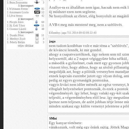
3.
Buza Zsuzsanna
3
3. korcsoport
A rallye-ra ez általában nem igaz, hacsak nem esik 
1.
Wirtmann Ferenc
85
új módszer ezen nem segítene.
2.
Auszmann Gyula
52
Ne bonyolítsuk az életet, elég bonyolult az magától 
3.
Lévai ferenc
42
4. korcsoport
1.
Póczik Ákos
60
A VB-t meg más mentené meg, nem a szétlövés.
2.
Ifj. Érdi Tibor
51
3.
Csomor László
48
5. korcsoport
Előzmény: jaga 755. 2014-09-03 09:22:43
1.
Dombi Péter
51
2.
Merényi Zsolt
3
jaga
3.
Pehely Balázs
3
nem tudom korábban volt-e már téma a "szétlövés",
teljes táblázat
de kíváncsi lennék, ki mit gondol.
ahogy a csapatvezetőknek, úgy nekem sem túl szimp
helyezettől, aki a 2 napot végiggyűrte hiba nélkül,
a második a győzelmet, csak mert egy gyorson job
viszont tény, hogy ahhoz, hogy az utolsó pillanati
megoldják azt, hogy a pilóták versenyben maradjana
ennek kapcsán eszembe jutott egy olyan dolog, ami 
pedig az egyes gyorsaságik pontozása.
vagyis kvázi nem időre mérnék az egész versenyt, 
elfoglalt helyezéseket pontoznák, és ezek a ponto
végeredményét. így lehet, hogy valaki egy-két szaka
teljesíti, a végeredményben elöl lesz. így megszűnn
(persze nem teljesen, de azért jobban tétje lenne m
minden szakasz egy külön versenyt jelentene a piló
SMisi
Egy kanyar története:
várakozunk, volt még egy óránk rajtig. Jöttek Mag