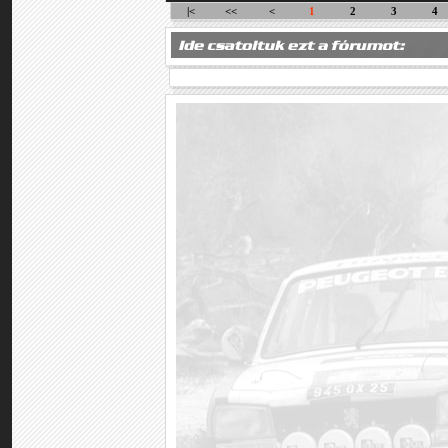
|<
<<
<
1
2
3
4