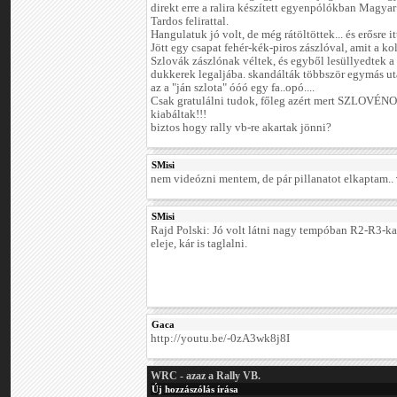
direkt erre a ralira készített egyenpólókban Magyar
Tardos felirattal.
Hangulatuk jó volt, de még rátöltöttek... és erősre 
Jött egy csapat fehér-kék-piros zászlóval, amit a ko
Szlovák zászlónak véltek, és egyből lesüllyedtek a 
dukkerek legaljába. skandálták többször egymás utá
az a "ján szlota" óóó egy fa..opó....
Csak gratulálni tudok, főleg azért mert SZLOVÉ
kiabáltak!!!
biztos hogy rally vb-re akartak jönni?
SMisi
nem videózni mentem, de pár pillanatot elkaptam..
SMisi
Rajd Polski: Jó volt látni nagy tempóban R2-R3-kat,
eleje, kár is taglalni.
Gaca
http://youtu.be/-0zA3wk8j8I
WRC - azaz a Rally VB.
Új hozzászólás írása