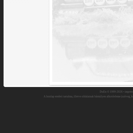
DuEn © 1999-2026 •
impres
A honlap eredeti tartalma, illetve oldalainak bármilyen alkotóeleme (szöveg, ké