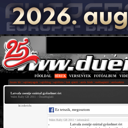
FŐOLDAL
|
HÍREK
|
VERSENYEK
|
FOTÓALBUM
|
VID
|
|
|
|
|
|
|
összes hír
sajtóanyagok
sajtóblog
sajtólista
link ajánló
autós hírek
médiaajánló
autószektor
Latvala zsenije ezúttal győzelmet ért
Wales Rally GB 2011 – Összefoglaló
h i r d e t é s
Ez tetszik, megosztom
Wales Rally GB 2011
• információ
Latvala zsenije ezúttal győzelmet ért