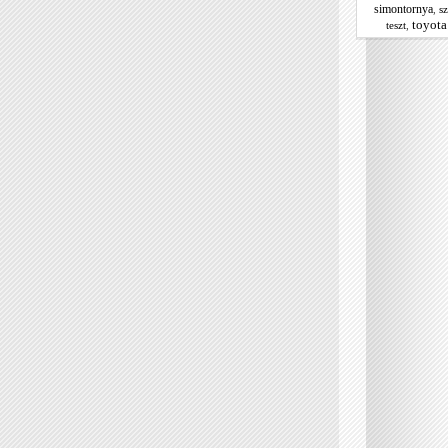
simontornya
,
s
toyota
teszt
,