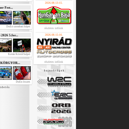
2026.08.13-15.
r Fest...
DuEn szombati képei
részletes infóink
2026.08.15-16.
026 5.for...
Kotán Kristóf képei
részletes infóink
e KÖRGYOR...
b a j n o k s á g o k :
DuEn összes
r d e t é s