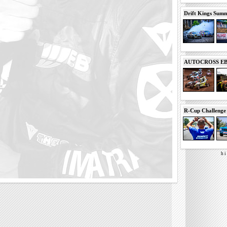
Drift Kings Summe
AUTOCROSS EB 2
R-Cup Challeng
h i 