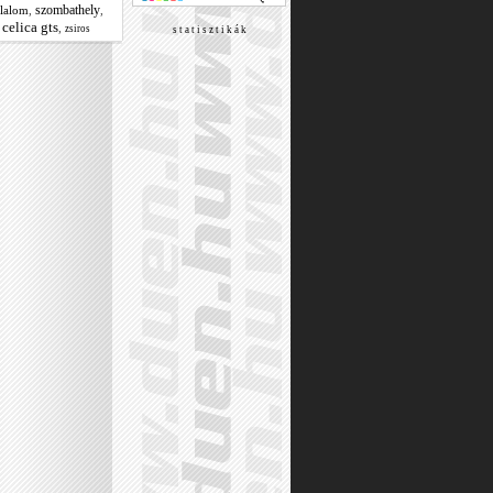
szombathely
zlalom
,
,
 celica gts
,
zsiros
s t a t i s z t i k á k