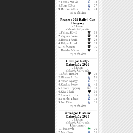
7.
Csáthy Miklós
34
8.
Nagy Gábor
27
9.
Ruszkai Attila
24
teljes táblázat
Peugeot 208 Rally4 Cup
Hungary
a 3.futam,
a Mecsek Rallye után
1.
Faltusz Dávid
38
2.
Zagyva Dorka
34
3.
Herczig Patrik
29
4.
Hibján József
29
5.
Tellér Antal
16
Bertalan Márton
-
teljes táblázat
Országos Rally2
Bajnokság 2026
a 3.futam,
a Mecsek Rallye után
1.
Békési Richárd
70
2.
Himmer Attila
51
3.
Simon György
47
4.
Kerekes Bence
42
5.
Kóródi Koppány
31
6.
Kiss László
30
7.
Ruszó Krisztián
20
8.
Endrődi László
13
9.
Fóti Péter
11
teljes táblázat
Országos Historic
Bajnokság 2025
a 3.futam,
a Mecsek Rallye után
1. korcsoport
1.
Tóth István
76
2.
Metz Ferenc
51