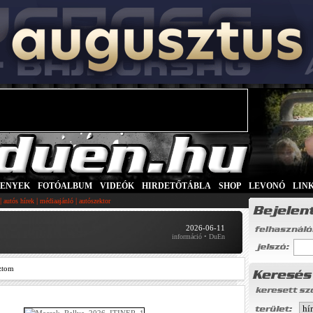
SENYEK
|
FOTÓALBUM
|
VIDEÓK
|
HIRDETŐTÁBLA
|
SHOP
|
LEVONÓ
|
LIN
|
|
|
autós hírek
médiaajánló
autószektor
2026-06-11
információ • DuEn
ztom