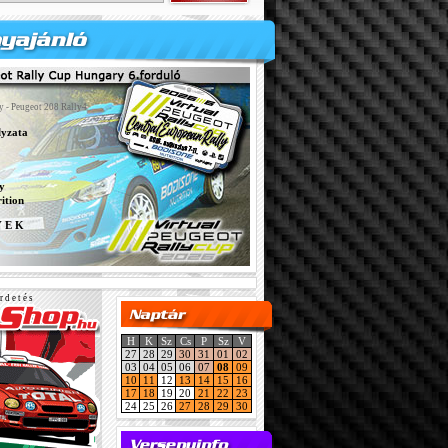
y - Peugeot 208 Rally4
lyzata
y
ition
Y E K
r d e t é s
H
K
Sz
Cs
P
Sz
V
27
28
29
30
31
01
02
03
04
05
06
07
08
09
10
11
12
13
14
15
16
17
18
19
20
21
22
23
24
25
26
27
28
29
30