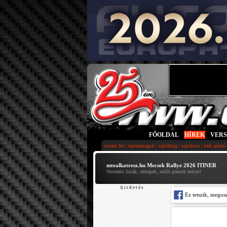
FŐOLDAL
|
HÍREK
|
VER
|
|
|
|
összes hír
sajtóanyagok
sajtóblog
sajtólista
link ajánló
mtealkatresz.hu Mecsek Rallye 2026 ITINER
Nevezési listák, térképek, nézői pontok helyei!
h i r d e t é s
Ez tetszik, megos