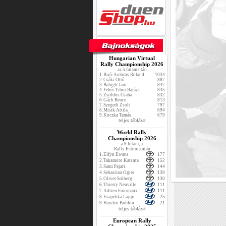
Hungarian Virtual
Rally Championship 2026
az 5.futam után
1.
Biró-Ambrus Roland
1034
2.
Csáki Ottó
887
3.
Balogh Jani
847
4.
Fehér Tibor Balázs
845
5.
Zsoldos Csaba
832
6.
Gách Bence
813
7.
Szegedi Zsolt
797
8.
Misik Attila
694
9.
Koczka Tamás
679
teljes táblázat
World Rally
Championship 2026
a 9.futam, a
Rally Estonia után
1.
Elfyn Ewans
177
2.
Takamoto Katsuta
152
3.
Sami Pajari
144
4.
Sebastian Ogier
139
5.
Oliver Solberg
130
6.
Thierry Neuville
111
7.
Adrien Fourmaux
111
8.
Esapekka Lappi
25
9.
Hayden Paddon
21
teljes táblázat
European Rally