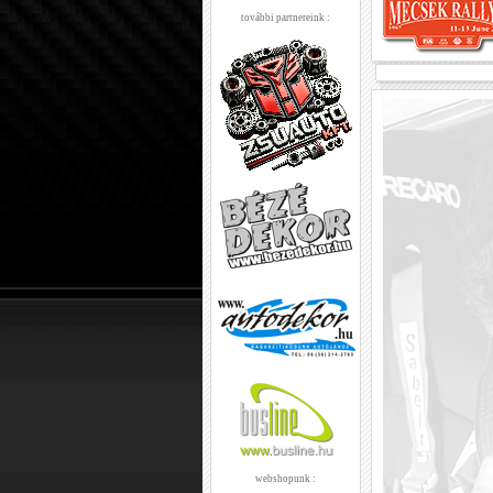
további partnereink :
webshopunk :