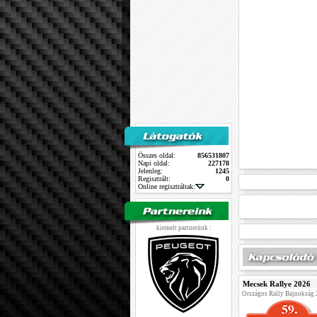
Összes oldal:
856531807
Napi oldal:
227178
Jelenleg:
1245
Regisztrált:
0
Online regisztráltak:
kiemelt partnerünk :
Mecsek Rallye 2026
Országos Rally Bajnokság