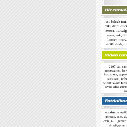
asi
,
balogh jani
drift
due
miki
,
,
herczig
,
grepton
mi
,
,
europe
mafc
lancer
murv
,
tu
s2000
,
,
skoda
2107
,
,
asi
bm
,
bor
boroznaki tibi
crash
gopro
,
,
bzrt
onb
,
mitsubishi
s2000
,
skoda fabi
toyota celica gtfour
w
ausztria
,
autogrill
du
,
,
drtrophy
duen
etele
gemer
,
,
frici
,
,
vb
rallysprint