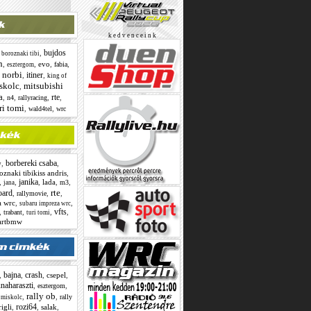
k e d v e n c e i n k
bujdos
,
,
boroznaki tibi
n
,
,
evo
,
,
fabia
esztergom
 norbi
itiner
,
,
king of
skolc
mitsubishi
,
a
rte
,
,
,
,
n4
rallyracing
ri tomi
,
,
wald4tel
wrc
borbereki csaba
,
,
w
oznaki tibikiss andris
,
janika
,
,
,
lada
,
,
m3
jana
rte
oard
,
,
,
rallymovie
a wrc
,
,
subaru impreza wrc
vfts
,
,
,
,
trabant
turi tomi
artbmw
bajna
crash
,
,
,
csepel
,
naharaszti
,
,
esztergom
rally ob
,
,
,
rally
miskolc
rozi64
rigli
,
,
salak
,