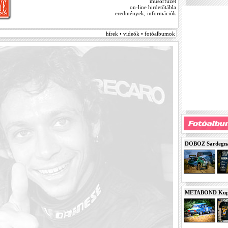
műsorfüzet
on-line hirdetőtábla
eredmények, információk
hírek • videók • fotóalbumok
DOBOZ Sardegna 
METABOND Kupa 