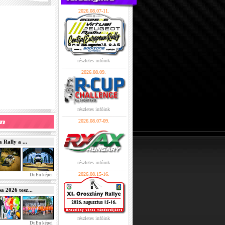
2026.08.07-11.
részletes infóink
2026.08.09.
részletes infóink
2026.08.07-09.
Rally a ...
részletes infóink
2026.08.15-16.
DuEn képei
2026 tesz...
részletes infóink
DuEn képei