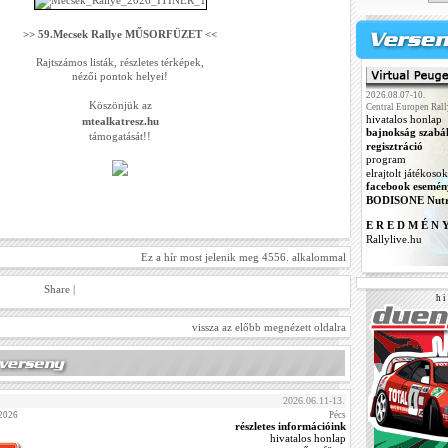
>> 59.Mecsek Rallye MŰSORFÜZET <<
Rajtszámos listák, részletes térképek,
nézői pontok helyei!
2026.08.07-10.
Köszönjük az
Central Europen Rall
hivatalos honlap
mtealkatresz.hu
bajnokság szabá
támogatását!!
regisztráció
program
elrajtolt játékosok
facebook esemén
BODISONE Nutr
E R E D M É N 
Rallylive.hu
Ez a hír most jelenik meg 4556. alkalommal
Share
|
h i 
vissza az előbb megnézett oldalra
2026.06.11-13.
 2026
Pécs
részletes információink
hivatalos honlap