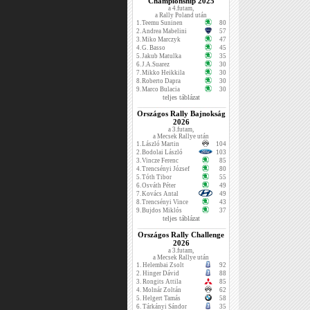
Championship 2025
a 4.futam,
a Rally Poland után
1.
Teemu Suninen
80
2.
Andrea Mabelini
57
3.
Miko Marczyk
47
4.
G. Basso
45
5.
Jakub Matulka
35
6.
J.A.Suarez
30
7.
Mikko Heikkila
30
8.
Roberto Dapra
30
9.
Marco Bulacia
30
teljes táblázat
Országos Rally Bajnokság
2026
a 3.futam,
a Mecsek Rallye után
1.
László Martin
104
2.
Bodolai László
103
3.
Vincze Ferenc
85
4.
Trencsényi József
80
5.
Tóth Tibor
55
6.
Osváth Péter
49
7.
Kovács Antal
49
8.
Trencsényi Vince
43
9.
Bujdos Miklós
37
teljes táblázat
Országos Rally Challenge
2026
a 3.futam,
a Mecsek Rallye után
1.
Helembai Zsolt
92
2.
Hinger Dávid
88
3.
Rongits Attila
85
4.
Molnár Zoltán
62
5.
Helgert Tamás
58
6.
Tárkányi Sándor
35