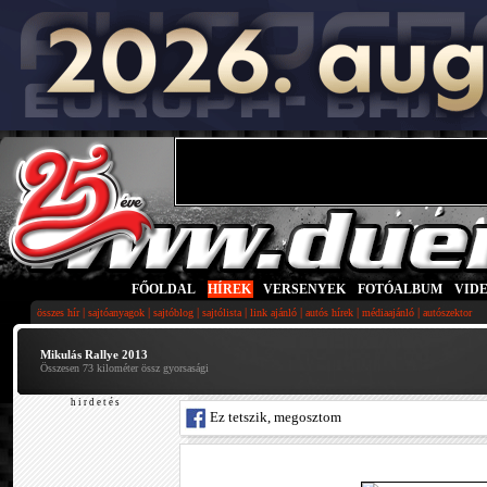
FŐOLDAL
|
HÍREK
|
VERSENYEK
|
FOTÓALBUM
|
VID
|
|
|
|
|
|
|
összes hír
sajtóanyagok
sajtóblog
sajtólista
link ajánló
autós hírek
médiaajánló
autószektor
Mikulás Rallye 2013
Összesen 73 kilométer össz gyorsasági
h i r d e t é s
Ez tetszik, megosztom