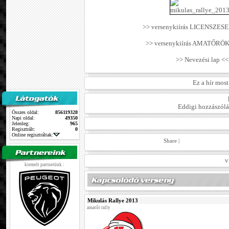
>> versenykiírás LICENSZESEK
>> versenykiírás AMATŐRÖK 
>> Nevezési lap <<
Ez a hír mos
Eddigi hozzászólá
Összes oldal:
856119328
Napi oldal:
49350
Jelenleg:
965
Regisztrált:
0
Online regisztráltak:
Share
|
v
kiemelt partnerünk :
Mikulás Rallye 2013
amatőr rally