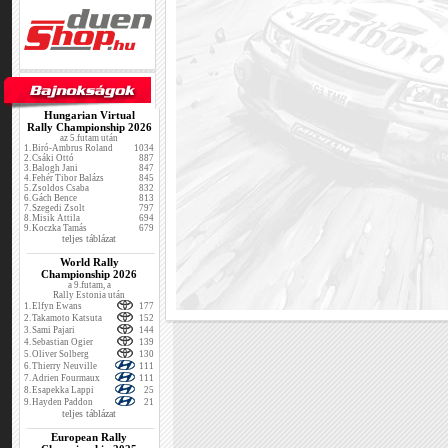
Hungarian Virtual
Rally Championship 2026
az 5.futam után
1.
Biró-Ambrus Roland
1034
2.
Csáki Ottó
887
3.
Balogh Jani
847
4.
Fehér Tibor Balázs
845
5.
Zsoldos Csaba
832
6.
Gách Bence
813
7.
Szegedi Zsolt
797
8.
Misik Attila
694
9.
Koczka Tamás
679
teljes táblázat
World Rally
Championship 2026
a 9.futam, a
Rally Estonia után
1.
Elfyn Ewans
177
2.
Takamoto Katsuta
152
3.
Sami Pajari
144
4.
Sebastian Ogier
139
5.
Oliver Solberg
130
6.
Thierry Neuville
111
7.
Adrien Fourmaux
111
8.
Esapekka Lappi
25
9.
Hayden Paddon
21
teljes táblázat
European Rally