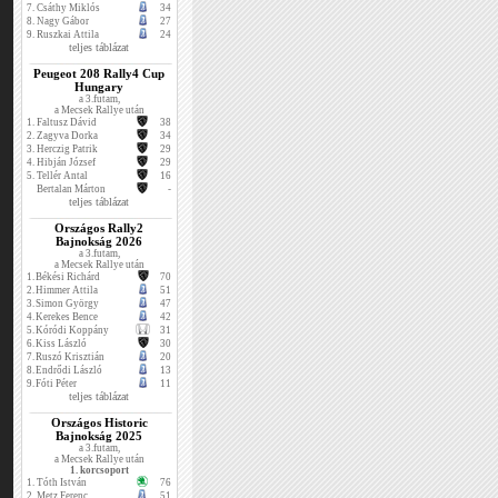
7.
Csáthy Miklós
34
8.
Nagy Gábor
27
9.
Ruszkai Attila
24
teljes táblázat
Peugeot 208 Rally4 Cup
Hungary
a 3.futam,
a Mecsek Rallye után
1.
Faltusz Dávid
38
2.
Zagyva Dorka
34
3.
Herczig Patrik
29
4.
Hibján József
29
5.
Tellér Antal
16
Bertalan Márton
-
teljes táblázat
Országos Rally2
Bajnokság 2026
a 3.futam,
a Mecsek Rallye után
1.
Békési Richárd
70
2.
Himmer Attila
51
3.
Simon György
47
4.
Kerekes Bence
42
5.
Kóródi Koppány
31
6.
Kiss László
30
7.
Ruszó Krisztián
20
8.
Endrődi László
13
9.
Fóti Péter
11
teljes táblázat
Országos Historic
Bajnokság 2025
a 3.futam,
a Mecsek Rallye után
1. korcsoport
1.
Tóth István
76
2.
Metz Ferenc
51