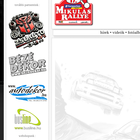
további partnereink :
hírek • videók • fotóa
webshopunk :