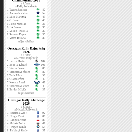
Championship 2025
a 4.futam,
a Rally Poland után
1.
Teemu Suninen
80
2.
Andrea Mabelini
57
3.
Miko Marczyk
47
4.
G. Basso
45
5.
Jakub Matulka
35
6.
J.A.Suarez
30
7.
Mikko Heikkila
30
8.
Roberto Dapra
30
9.
Marco Bulacia
30
teljes táblázat
Országos Rally Bajnokság
2026
a 3.futam,
a Mecsek Rallye után
1.
László Martin
104
2.
Bodolai László
103
3.
Vincze Ferenc
85
4.
Trencsényi József
80
5.
Tóth Tibor
55
6.
Osváth Péter
49
7.
Kovács Antal
49
8.
Trencsényi Vince
43
9.
Bujdos Miklós
37
teljes táblázat
Országos Rally Challenge
2026
a 3.futam,
a Mecsek Rallye után
1.
Helembai Zsolt
92
2.
Hinger Dávid
88
3.
Rongits Attila
85
4.
Molnár Zoltán
62
5.
Helgert Tamás
58
6.
Tárkányi Sándor
35