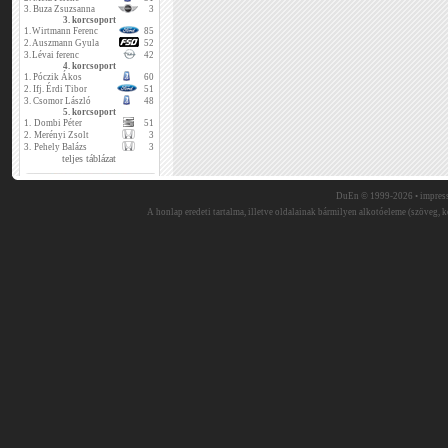
3.
Buza Zsuzsanna
3
3. korcsoport
1.
Wirtmann Ferenc
85
2.
Auszmann Gyula
52
3.
Lévai ferenc
42
4. korcsoport
1.
Póczik Ákos
60
2.
Ifj. Érdi Tibor
51
3.
Csomor László
48
5. korcsoport
1.
Dombi Péter
51
2.
Merényi Zsolt
3
3.
Pehely Balázs
3
teljes táblázat
DuEn © 1999-2026 •
impres
A honlap eredeti tartalma, illetve oldalainak bármilyen alkotóeleme (szöveg, ké