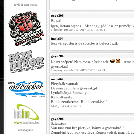
további partnereink :
goyo206
Köszi!
Igen, láttam sajnos... Mindegy, jóó lesz az (reméljü
Előzmény: imola84 702. 2017-03-03 16:34:54
imola84
lesz világosba is,de sötétbe is belecsúszik
goyo206
Köszi szépen! Nem rossz hírek ezek!
...remél
gyorsokat!
Előzmény: imola84 700. 2017-02-25 10:48:29
imola84
Pletykák vannak
De nem zempléni gyorsok,pl.
Lyukóbánya-Parasznya
Kánó-Ragály
Bükkszentkereszt-Bükkszentlászló
Mályinka-Garadna
goyo206
Sziasztok!
Van már vmi hír, pletyka, bármi a gyorsokról?
webshopunk :
Zempléni gyorsok esetleg? Régen voltak már, pl. egy