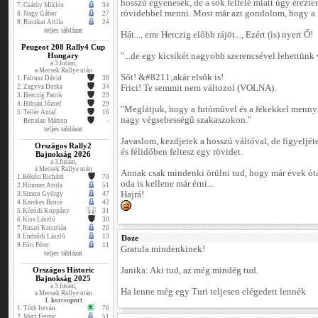
hosszú egyenesek, de a sok felfelé miatt úgy érezt
7.
Csáthy Miklós
34
rövidebbel menni. Most már azt gondolom, hogy a h
8.
Nagy Gábor
27
9.
Ruszkai Attila
24
teljes táblázat
Hát..., erre Herczig előbb rájöt..., Ezért (is) nyert Ő!
Peugeot 208 Rally4 Cup
Hungary
"...de egy kicsikét nagyobb szerencsével lehettünk
a 3.futam,
a Mecsek Rallye után
Sőt! &#8211;akár elsők is!
1.
Faltusz Dávid
38
2.
Zagyva Dorka
34
Frici! Te semmit nem változol (VOLNA).
3.
Herczig Patrik
29
4.
Hibján József
29
"Meglátjuk, hogy a futóművel és a fékekkel menny
5.
Tellér Antal
16
nagy végsebességű szakaszokon."
Bertalan Márton
-
teljes táblázat
Javaslom, kezdjetek a hosszú váltóval, de figyeljéte
Országos Rally2
és félidőben feltesz egy rövidet.
Bajnokság 2026
a 3.futam,
a Mecsek Rallye után
Annak csak mindenki örülni tud, hogy már évek óta 
1.
Békési Richárd
70
oda is kellene már érni...
2.
Himmer Attila
51
Hajrá!
3.
Simon György
47
4.
Kerekes Bence
42
5.
Kóródi Koppány
31
6.
Kiss László
30
7.
Ruszó Krisztián
20
8.
Endrődi László
13
Doze
9.
Fóti Péter
11
Gratula mindenkinek!
teljes táblázat
Országos Historic
Janika: Aki tud, az még mindég tud.
Bajnokság 2025
a 3.futam,
Ha lenne még egy Turi teljesen elégedett lennék
a Mecsek Rallye után
1. korcsoport
1.
Tóth István
76
2.
Metz Ferenc
51