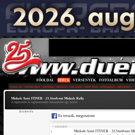
FŐOLDAL
|
HÍREK
|
VERSENYEK
|
FOTÓALBUM
|
VID
|
|
|
|
|
|
|
összes hír
sajtóanyagok
sajtóblog
sajtólista
link ajánló
autós hírek
médiaajánló
autószektor
Miskolc Autó ITINER - 21.Steelvent Miskolc Rally
A legfrissebb és leghasznosabb információk egy helyen
h i r d e t é s
Ez tetszik, megosztom
• információ
Miskolc Autó ITINER - 21.Steelvent Mi