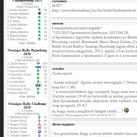
Championship 2025
corsaman
a 4.futam,
WTF?
a Rally Poland után
http://www.felsotarkany.hu/hu/hirek/hirdetmenyek-
1.
Teemu Suninen
80
2.
Andrea Mabelini
57
3.
Miko Marczyk
47
4.
G. Basso
45
meeone
5.
Jakub Matulka
35
Lemaradtam,ezt miért kapták?
6.
J.A.Suarez
30
7.
Mikko Heikkila
30
"125/2015 Sporttanácsi határozat, 2015.04.29.
8.
Roberto Dapra
30
A Sporttanács fegyelmi eljárást kezdeményez Beré
9.
Marco Bulacia
30
Bizottság vezető, Bernhardt János, Buna Zoltán, Cs
teljes táblázat
Rádli József Rallye Szakági Bizottság tagok ellen 
Országos Rally Bajnokság
rendezvényen megjelent, 2015. április 23-ai kelte
2026
Fenti határozatot a Sporttanács 3 igen és 1 nem szav
a 3.futam,
a Mecsek Rallye után
1.
László Martin
104
2.
Bodolai László
103
ortodox
3.
Vincze Ferenc
85
Turán riport:
4.
Trencsényi József
80
5.
Tóth Tibor
55
6.
Osváth Péter
49
-"korán keltünk" Április utolsó hétvégéjén 7:50-kor
7.
Kovács Antal
49
(nap kel 5:38)
8.
Trencsényi Vince
43
-" a versenykiírásban úgy szerepelt, hogy nem lesz 
9.
Bujdos Miklós
37
A kiírás szerint 19:45-re tervezték az utolsó gyorsot
teljes táblázat
Akár éjszakának hívjuk, akár nem, sötét várható, va
Országos Rally Challenge
/nap nyugszik 19:47/
2026
a 3.futam,
Ja, hogy nem a megfelelő lámpát vitték.....?
a Mecsek Rallye után
Előzmény: dictus magister 692. 2015-04-30 20:37:51
1.
Helembai Zsolt
92
2.
Hinger Dávid
88
dictus magister
3.
Rongits Attila
85
4.
Molnár Zoltán
62
5.
Helgert Tamás
58
"Azt gondoltam, hogy a rövid áttétel ideális lesz e
6.
Tárkányi Sándor
35