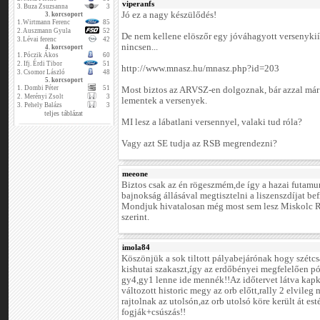
viperanfs
3.
Buza Zsuzsanna
3
Jó ez a nagy készülődés!
3. korcsoport
1.
Wirtmann Ferenc
85
2.
Auszmann Gyula
52
De nem kellene elöszőr egy jóváhagyott versenykiír
3.
Lévai ferenc
42
nincsen...
4. korcsoport
1.
Póczik Ákos
60
2.
Ifj. Érdi Tibor
51
http://www.mnasz.hu/mnasz.php?id=203
3.
Csomor László
48
5. korcsoport
1.
Dombi Péter
51
Most biztos az ARVSZ-en dolgoznak, bár azzal már 
2.
Merényi Zsolt
3
lementek a versenyek.
3.
Pehely Balázs
3
teljes táblázat
MI lesz a lábatlani versennyel, valaki tud róla?
Vagy azt SE tudja az RSB megrendezni?
meeone
Biztos csak az én rögeszmém,de így a hazai futamu
bajnokság állásával megtisztelni a liszenszdíjat be
Mondjuk hivatalosan még most sem lesz Miskolc Ra
szerint.
imola84
Köszönjük a sok tiltott pályabejárónak hogy szétcs
kishutai szakaszt,így az erdőbényei megfelelően pó
gy4,gy1 lenne ide mennék!!Az időtervet látva kap
változott historic megy az orb előtt,rally 2 elvile
rajtolnak az utolsón,az orb utolsó köre került át es
fogják+csúszás!!