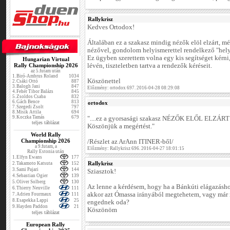
Rallykrisz
Kedves Ortodox!
Általában ez a szakasz mindig nézők elöl elzárt, mé
nézővel, gondolom helyismerettel rendelkező "hel
Ez ügyben szerettem volna egy kis segítséget kérni
Hungarian Virtual
Rally Championship 2026
lévén, tiszteletben tartva a rendezők kéréseit.
az 5.futam után
1.
Biró-Ambrus Roland
1034
Köszönettel
2.
Csáki Ottó
887
3.
Balogh Jani
847
Előzmény: ortodox 697. 2016-04-28 08:29:08
4.
Fehér Tibor Balázs
845
5.
Zsoldos Csaba
832
6.
Gách Bence
813
ortodox
7.
Szegedi Zsolt
797
8.
Misik Attila
694
9.
Koczka Tamás
679
"....ez a gyorsasági szakasz NÉZŐK ELŐL ELZÁRT
teljes táblázat
Köszönjük a megértést."
World Rally
Championship 2026
/Részlet az ArAnn ITINER-ből/
a 9.futam, a
Előzmény: Rallykrisz 696. 2016-04-27 18:01:15
Rally Estonia után
1.
Elfyn Ewans
177
Rallykrisz
2.
Takamoto Katsuta
152
3.
Sami Pajari
144
Sziasztok!
4.
Sebastian Ogier
139
5.
Oliver Solberg
130
Az lenne a kérdésem, hogy ha a Bánkúti elágazásho
6.
Thierry Neuville
111
akkor azt Ómassa irányából megtehetem, vagy már r
7.
Adrien Fourmaux
111
8.
Esapekka Lappi
25
engednek oda?
9.
Hayden Paddon
21
Köszönöm
teljes táblázat
European Rally