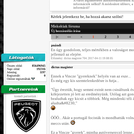
A város legismertebb autókereskedésének 
információk nélkül! A módosított időterv, a
információ!
Kérlek jelentkezz be, ha hozzá akarsz szólni!
Miskolciak fóruma
Új hozzászólás írása
|<
<<
<
1
2
3
4
pnándi
Én úgy gondolom, teljes mértékben a valoságot mo
jellemző az elejére.
Előzmény: dictus magister 704. 2017-04-11 19:08:05
Összes oldal:
856496945
dictus magister
Napi oldal:
192316
Jelenleg:
1197
Regisztrált:
0
Ennek a Vincze "gyereknek" helyén van az esze...
Online regisztráltak:
És még egy kis szemtelenkedésre is futja...
"Úgy éreztük, hogy semmi extrát nem csináltunk és
kifejezetten jó lett az eredményünk. Utólag azt g
kiemelt partnerünk :
bealudtak egy kicsit a többiek. Még mindenki téli 
aludta&#8230;"
ÖÖÖ... Akár a portugál focisták is mondhatták vol
meccs után.
Ez a Vincze "gyerek", mintha autóversenyző lenne..