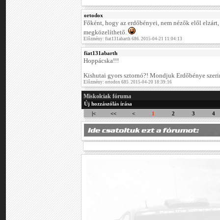
ortodox
Főként, hogy az erdőbényei, nem nézők elől elzárt
megközelíthető.
Előzmény: fiat131abarth 686. 2015-04-21 11:04:13
fiat131abarth
Hoppácska!!!
Kishutai gyors sztornó?! Mondjuk Erdőbénye szer
Előzmény: ortodox 685. 2015-04-20 18:39:16
Miskolciak fóruma
Új hozzászólás írása
|<
<<
<
1
2
3
4