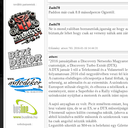
további partnereink :
Zsolti70
Paddon már csak 8.8 másodpercre Ogiertől.
Zsolti70
Ne is mond,valóban borzasztóak,igazság az hogy 
bíztam,de lehet hogy csak az verseny náluk ami zár
Előzmény: atiwrc 765. 2016-01-16 14:44:31
atiwrc
"2016 januárjában a Discovery Networks Magyarorsz
csatornáját, a Discovery Turbo Extrát (DTX).
A DTX január 1-től a Telekomnál és a Vidanetnél les
folyamatosan 2016 első negyedévében veszi fel kín
A csatorna elsődleges célcsoportja a fiatal férfiak, 
sebesség, az adrenalin és az extremitás. A szórakozt
Eurosport stílusát elegyíti, és elhozza a nézőknek 
eseményeit, mint a Superbike és a Rally világbajn
szórakozást nyújthat a motorok és autók iránt rajon
A sajtó anyagban ez volt. Picit reméltem emiatt, h
lesz valami újra, de se az ES, se a DTX műsorújság
T-homenál sajnos külön csomagba rakták, (ahova az 
abból kiindulva miféle műsorok és szinkronok vann
ha csak angolul nézzük inkább.
webshopunk :
Legutóbb sikerült az M4-en is belefutni egy Gilet