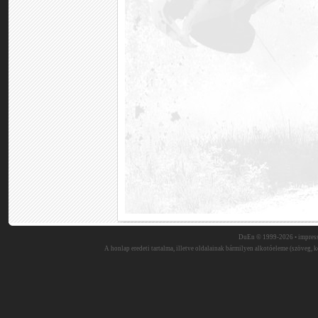
DuEn © 1999-2026 •
impres
A honlap eredeti tartalma, illetve oldalainak bármilyen alkotóeleme (szöveg, ké