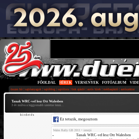
FŐOLDAL
|
HÍREK
|
VERSENYEK
|
FOTÓALBUM
|
VID
|
|
|
|
|
|
|
összes hír
sajtóanyagok
sajtóblog
sajtólista
link ajánló
autós hírek
médiaajánló
autószektor
Tanak WRC-vel lesz Ott Walesben
3 év múlva a leggyorsabb szeretne lenni...
h i r d e t é s
Ez tetszik, megosztom
Wales Rally GB 2011
• interjú
Tanak WRC-vel lesz Ott Walesben