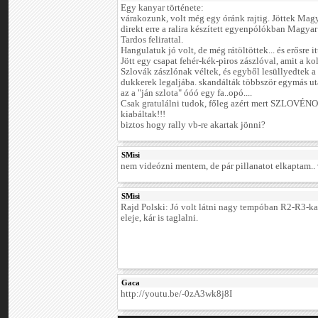
Egy kanyar története:
várakozunk, volt még egy óránk rajtig. Jöttek Mag
direkt erre a ralira készített egyenpólókban Magyar
Tardos felirattal.
Hangulatuk jó volt, de még rátöltöttek... és erősre 
Jött egy csapat fehér-kék-piros zászlóval, amit a ko
Szlovák zászlónak véltek, és egyből lesüllyedtek a 
dukkerek legaljába. skandálták többször egymás utá
az a "ján szlota" óóó egy fa..opó....
Csak gratulálni tudok, főleg azért mert SZLOVÉ
kiabáltak!!!
biztos hogy rally vb-re akartak jönni?
SMisi
nem videózni mentem, de pár pillanatot elkaptam..
SMisi
Rajd Polski: Jó volt látni nagy tempóban R2-R3-kat,
eleje, kár is taglalni.
Gaca
http://youtu.be/-0zA3wk8j8I