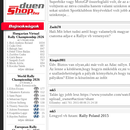
Superbike vagy MotoGP összefoglaló volt, de az a 
volt(nem az mtva csinálta hanem valami szinkron
sokat szidott Sportklubbon fényévekkel volt jobb
szinkronja....
Zsolti70
Hali.Mit lehet tudni arról hogy valamelyik magyar 
Hungarian Virtual
csatorna adja-e a Rallye vb versenyeit?
Rally Championship 2026
az 5.futam után
1.
Biró-Ambrus Roland
1034
2.
Csáki Ottó
887
3.
Balogh Jani
847
4.
Fehér Tibor Balázs
845
5.
Zsoldos Csaba
832
6.
Gách Bence
813
Kisspici981
7.
Szegedi Zsolt
797
8.
Misik Attila
694
Üdv. Biztos van olyan,aki már volt az Adac rallyn. 
9.
Koczka Tamás
679
Az lenne a kérdésem,hogy hogyis müködik ez,mi v
teljes táblázat
e szallaslehetöségek a pályák környékén,és hogy tu
World Rally
pályákra? Elöre is köszönöm az infót
Championship 2026
a 9.futam, a
Rally Estonia után
1.
Elfyn Ewans
177
mk5
2.
Takamoto Katsuta
152
Talán így jobb lesz:https://www.youtube.com/wa
3.
Sami Pajari
144
upload_owner#action=share
4.
Sebastian Ogier
139
5.
Oliver Solberg
130
Előzmény: mk5 761. 2015-08-06 21:24:58
6.
Thierry Neuville
111
7.
Adrien Fourmaux
111
mk5
8.
Esapekka Lappi
25
Lengyel vb futam:
Rally Poland 2015
9.
Hayden Paddon
21
teljes táblázat
European Rally