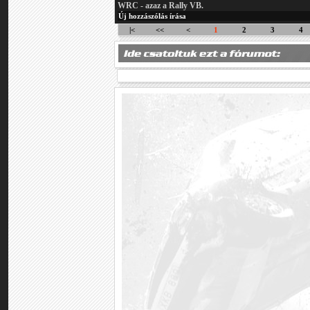
WRC - azaz a Rally VB.
Új hozzászólás írása
|<
<<
<
1
2
3
4