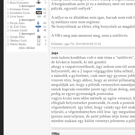
3.
Buza Zsuzsanna
3
A horgászatban azért jó ez a módszer, mert ott nem
3. korcsoport
pályák, egyenlő esélyek".
1.
Wirtmann Ferenc
85
2.
Auszmann Gyula
52
3.
Lévai ferenc
42
A rallye-ra ez általában nem igaz, hacsak nem esik 
4. korcsoport
új módszer ezen nem segítene.
1.
Póczik Ákos
60
Ne bonyolítsuk az életet, elég bonyolult az magától 
2.
Ifj. Érdi Tibor
51
3.
Csomor László
48
5. korcsoport
A VB-t meg más mentené meg, nem a szétlövés.
1.
Dombi Péter
51
2.
Merényi Zsolt
3
Előzmény: jaga 755. 2014-09-03 09:22:43
3.
Pehely Balázs
3
teljes táblázat
jaga
nem tudom korábban volt-e már téma a "szétlövés",
de kíváncsi lennék, ki mit gondol.
ahogy a csapatvezetőknek, úgy nekem sem túl szimp
helyezettől, aki a 2 napot végiggyűrte hiba nélkül,
a második a győzelmet, csak mert egy gyorson job
viszont tény, hogy ahhoz, hogy az utolsó pillanati
megoldják azt, hogy a pilóták versenyben maradjana
ennek kapcsán eszembe jutott egy olyan dolog, ami 
pedig az egyes gyorsaságik pontozása.
vagyis kvázi nem időre mérnék az egész versenyt, 
elfoglalt helyezéseket pontoznák, és ezek a ponto
végeredményét. így lehet, hogy valaki egy-két szaka
teljesíti, a végeredményben elöl lesz. így megszűnn
(persze nem teljesen, de azért jobban tétje lenne m
minden szakasz egy külön versenyt jelentene a piló
SMisi