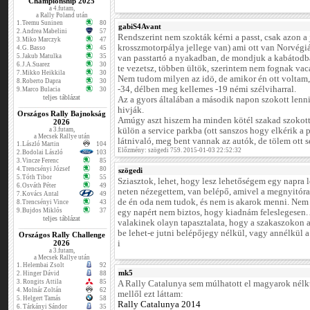
Championship 2025
a 4.futam,
a Rally Poland után
1.
Teemu Suninen
80
gabiS4Avant
2.
Andrea Mabelini
57
Rendszerint nem szokták kérni a passt, csak azon a 
3.
Miko Marczyk
47
krosszmotorpálya jellege van) ami ott van Norvégi
4.
G. Basso
45
5.
Jakub Matulka
35
van passtartó a nyakadban, de mondjuk a kabátodb
6.
J.A.Suarez
30
te vezetsz, többen ültök, szerintem nem fognak vac
7.
Mikko Heikkila
30
Nem tudom milyen az idö, de amikor én ott voltam,
8.
Roberto Dapra
30
-34, délben meg kellemes -19 némi szélviharral.
9.
Marco Bulacia
30
teljes táblázat
Az a gyors általában a második napon szokott le
hivják.
Országos Rally Bajnokság
Amúgy aszt hiszem ha minden kötél szakad szokott 
2026
a 3.futam,
külön a service parkba (ott sanszos hogy elkérik a p
a Mecsek Rallye után
látnivaló, meg bent vannak az autók, de tölem ott s
1.
László Martin
104
Előzmény: szögedi 759. 2015-01-03 22:52:32
2.
Bodolai László
103
3.
Vincze Ferenc
85
4.
Trencsényi József
80
szögedi
5.
Tóth Tibor
55
Sziasztok, lehet, hogy lesz lehetőségem egy napra l
6.
Osváth Péter
49
neten nézegettem, van belépő, amivel a megnyitóra, 
7.
Kovács Antal
49
de én oda nem tudok, és nem is akarok menni. Nem a
8.
Trencsényi Vince
43
9.
Bujdos Miklós
37
egy napért nem biztos, hogy kiadnám feleslegesen.
teljes táblázat
valakinek olayn tapasztalata, hogy a szakaszokon a
be lehet-e jutni belépőjegy nélkül, vagy annélkül a
Országos Rally Challenge
2026
i
a 3.futam,
a Mecsek Rallye után
1.
Helembai Zsolt
92
mk5
2.
Hinger Dávid
88
3.
Rongits Attila
85
A Rally Catalunya sem múlhatott el magyarok nélkü
4.
Molnár Zoltán
62
mellől ezt láttam:
5.
Helgert Tamás
58
Rally Catalunya 2014
6.
Tárkányi Sándor
35