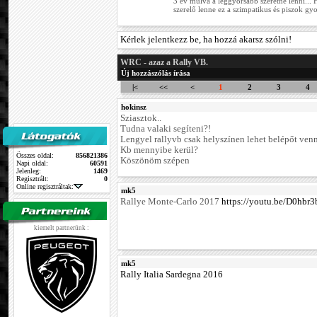
3 év múlva a leggyorsabb szeretne lenni..
szerelő lenne ez a szimpatikus és piszok gyo
Kérlek jelentkezz be, ha hozzá akarsz szólni!
WRC - azaz a Rally VB.
Új hozzászólás írása
|<
<<
<
1
2
3
4
hokinsz
Sziasztok..
Tudna valaki segíteni?!
Lengyel rallyvb csak helyszínen lehet belépőt ven
Kb mennyibe kerül?
Összes oldal:
856821386
Köszönöm szépen
Napi oldal:
60591
Jelenleg:
1469
Regisztrált:
0
Online regisztráltak:
mk5
Rallye Monte-Carlo 2017
https://youtu.be/D0hbr
kiemelt partnerünk :
mk5
Rally Italia Sardegna 2016