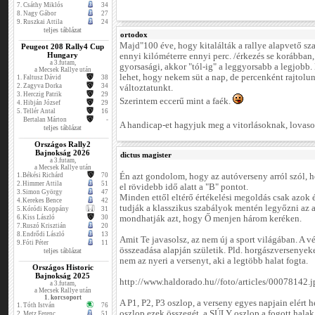
7.
Csáthy Miklós
34
8.
Nagy Gábor
27
9.
Ruszkai Attila
24
teljes táblázat
ortodox
Majd"100 éve, hogy kitalálták a rallye alapvető sza
Peugeot 208 Rally4 Cup
Hungary
ennyi kilóméterre ennyi perc. /érkezés se korábban,
a 3.futam,
gyorsasági, akkor "tól-ig" a leggyorsabb a legjobb. 
a Mecsek Rallye után
lehet, hogy nekem süt a nap, de percenként rajtolu
1.
Faltusz Dávid
38
2.
Zagyva Dorka
34
változtatunkt.
3.
Herczig Patrik
29
Szerintem eccerű mint a faék.
4.
Hibján József
29
5.
Tellér Antal
16
Bertalan Márton
-
A handicap-et hagyjuk meg a vitorlásoknak, lovasok
teljes táblázat
Országos Rally2
Bajnokság 2026
dictus magister
a 3.futam,
a Mecsek Rallye után
1.
Békési Richárd
70
Én azt gondolom, hogy az autóverseny arról szól, h
2.
Himmer Attila
51
el rövidebb idő alatt a "B" pontot.
3.
Simon György
47
Minden ettől eltérő értékelési megoldás csak azok 
4.
Kerekes Bence
42
tudják a klasszikus szabályok mentén legyőzni az 
5.
Kóródi Koppány
31
6.
Kiss László
30
mondhatják azt, hogy Ő menjen három keréken.
7.
Ruszó Krisztián
20
8.
Endrődi László
13
Amit Te javasolsz, az nem új a sport világában. A
9.
Fóti Péter
11
összeadása alapján születik. Pld. horgászversenyeke
teljes táblázat
nem az nyeri a versenyt, aki a legtöbb halat fogta.
Országos Historic
Bajnokság 2025
http://www.haldorado.hu//foto/articles/00078142.j
a 3.futam,
a Mecsek Rallye után
1. korcsoport
A P1, P2, P3 oszlop, a verseny egyes napjain elért
1.
Tóth István
76
oszlop ezek összegét, a SÚLY oszlop a fogott halak 
2.
Metz Ferenc
51