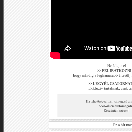
Ne felejts el
>> FELIRATKOZNI
hogy mindig a leghamarabb értesülj 
>> LEGYÉL CSATORNAT
Exkluzív tartalmak, csak t
Ha lehetőséged van, támogasd a
www.duen.hu/tamogat
Köszönjük szépen!
Ez a hír mo