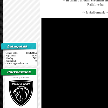
>> itt találod a futam eredményeit
Rallylive.hu
>> fotóalbumunk <
Összes oldal:
856071154
Napi oldal:
1176
Jelenleg:
962
Regisztrált:
0
Online regisztráltak:
kiemelt partnerünk :