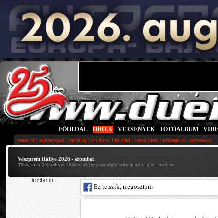
FŐOLDAL
|
HÍREK
|
VERSENYEK
|
FOTÓALBUM
|
VID
|
|
|
|
|
|
|
összes hír
sajtóanyagok
sajtóblog
sajtólista
link ajánló
autós hírek
médiaajánló
autószektor
Veszprém Rallye 2026 - szombat
Több, mint 2 óra élőzés közben még egyszer végigfotóztuk a komplett mezőnyt
h i r d e t é s
Ez tetszik, megosztom