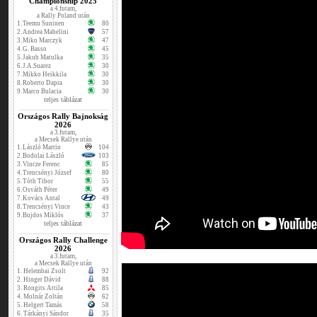
Championship 2025
a 4.futam,
a Rally Poland után
1.
Teemu Suninen
80
2.
Andrea Mabelini
57
3.
Miko Marczyk
47
4.
G. Basso
45
5.
Jakub Matulka
35
6.
J.A.Suarez
30
7.
Mikko Heikkila
30
8.
Roberto Dapra
30
9.
Marco Bulacia
30
teljes táblázat
Országos Rally Bajnokság
2026
a 3.futam,
a Mecsek Rallye után
1.
László Martin
104
2.
Bodolai László
103
3.
Vincze Ferenc
85
4.
Trencsényi József
80
5.
Tóth Tibor
55
6.
Osváth Péter
49
7.
Kovács Antal
49
8.
Trencsényi Vince
43
9.
Bujdos Miklós
37
teljes táblázat
Országos Rally Challenge
2026
a 3.futam,
a Mecsek Rallye után
1.
Helembai Zsolt
92
2.
Hinger Dávid
88
3.
Rongits Attila
85
4.
Molnár Zoltán
62
5.
Helgert Tamás
58
6.
Tárkányi Sándor
35