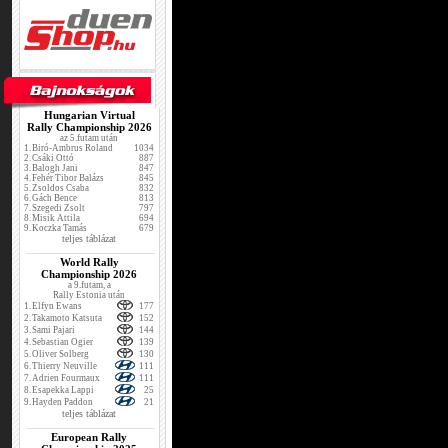
Hungarian Virtual
Rally Championship 2026
az 5.futam után
1.
Biró-Ambrus Roland
1034
2.
Csáki Ottó
887
3.
Balogh Jani
847
4.
Fehér Tibor Balázs
845
5.
Zsoldos Csaba
832
6.
Gách Bence
813
7.
Szegedi Zsolt
797
8.
Misik Attila
694
9.
Koczka Tamás
679
teljes táblázat
World Rally
Championship 2026
a 9.futam, a
Rally Estonia után
1.
Elfyn Ewans
177
2.
Takamoto Katsuta
152
3.
Sami Pajari
144
4.
Sebastian Ogier
139
5.
Oliver Solberg
130
6.
Thierry Neuville
111
7.
Adrien Fourmaux
111
8.
Esapekka Lappi
25
9.
Hayden Paddon
21
teljes táblázat
European Rally