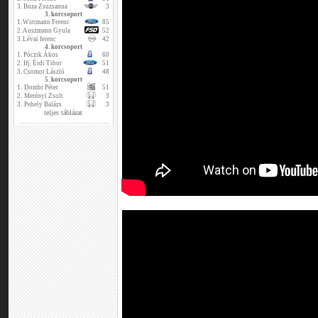
3.
Buza Zsuzsanna
3
3. korcsoport
1.
Wirtmann Ferenc
85
2.
Auszmann Gyula
52
3.
Lévai ferenc
42
4. korcsoport
1.
Póczik Ákos
60
2.
Ifj. Érdi Tibor
51
3.
Csomor László
48
5. korcsoport
1.
Dombi Péter
51
2.
Merényi Zsolt
3
3.
Pehely Balázs
3
teljes táblázat