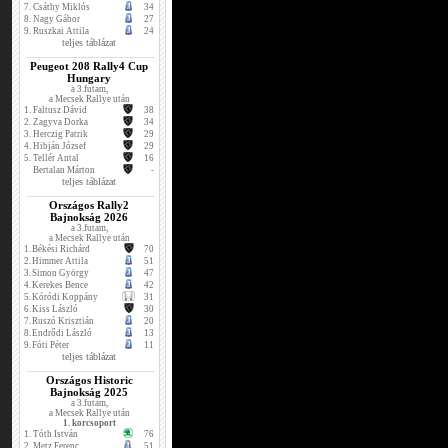
7.
Csáthy Miklós
34
8.
Nagy Gábor
27
9.
Ruszkai Attila
24
teljes táblázat
Peugeot 208 Rally4 Cup
Hungary
a 3.futam,
a Mecsek Rallye után
1.
Faltusz Dávid
38
2.
Zagyva Dorka
34
3.
Herczig Patrik
29
4.
Hibján József
29
5.
Tellér Antal
16
Bertalan Márton
-
teljes táblázat
Országos Rally2
Bajnokság 2026
a 3.futam,
a Mecsek Rallye után
1.
Békési Richárd
70
2.
Himmer Attila
51
3.
Simon György
47
4.
Kerekes Bence
42
5.
Kóródi Koppány
31
6.
Kiss László
30
7.
Ruszó Krisztián
20
8.
Endrődi László
13
9.
Fóti Péter
11
teljes táblázat
Országos Historic
Bajnokság 2025
a 3.futam,
a Mecsek Rallye után
1. korcsoport
1.
Tóth István
76
2.
Metz Ferenc
51