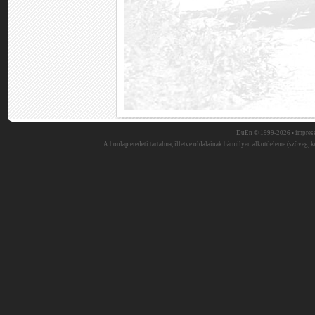
DuEn © 1999-2026 •
impres
A honlap eredeti tartalma, illetve oldalainak bármilyen alkotóeleme (szöveg, ké