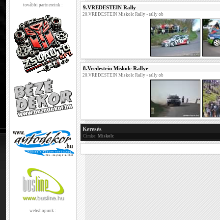
további partnereink :
9.VREDESTEIN Rally
20.VREDESTEIN Miskolc Rally
• rally ob
8.Vredestein Miskolc Rallye
20.VREDESTEIN Miskolc Rally
• rally ob
Keresés
Címke:
Miskolc
webshopunk :