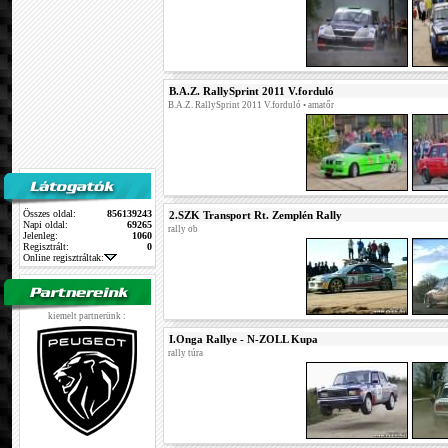
B.A.Z. RallySprint 2011 V.forduló
B.A.Z. RallySprint 2011 V.forduló
• amatőr
Összes oldal:
856139243
2.SZK Transport Rt. Zemplén Rally
Napi oldal:
69265
rally ob
Jelenleg:
1060
Regisztrált:
0
Online regisztráltak:
kiemelt partnerünk :
I.Onga Rallye - N-ZOLL Kupa
rally túra