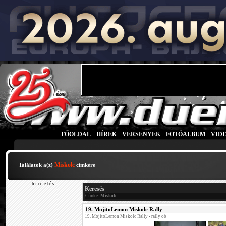
FŐOLDAL
|
HÍREK
|
VERSENYEK
|
FOTÓALBUM
|
VID
Miskolc
Találatok a(z)
címkére
h i r d e t é s
Keresés
Címke:
Miskolc
19. MojitoLemon Miskolc Rally
19. MojitoLemon Miskolc Rally
• rally ob