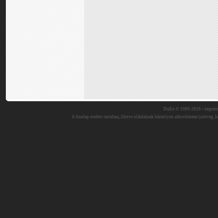
DuEn © 1999-2026 •
impres
A honlap eredeti tartalma, illetve oldalainak bármilyen alkotóeleme (szöveg, ké