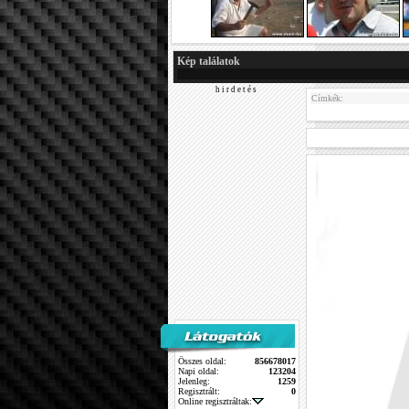
Kép találatok
h i r d e t é s
Címkék:
Összes oldal:
856678017
Napi oldal:
123204
Jelenleg:
1259
Regisztrált:
0
Online regisztráltak: