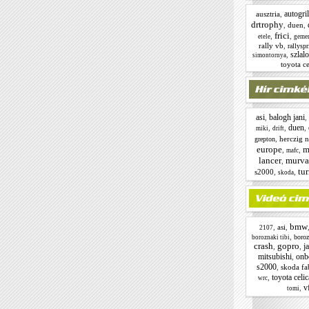
autogril
ausztria
,
drtrophy
,
duen
,
frici
,
,
etele
geme
rally vb
,
rallyspr
szlal
,
simontornya
toyota ce
asi
balogh jani
,
,
duen
,
,
,
miki
drift
,
herczig n
grepton
europe
m
,
,
mafc
lancer
murva
,
tur
s2000
,
,
skoda
bmw
,
asi
,
2107
,
boroz
boroznaki tibi
crash
gopro
j
,
,
mitsubishi
onb
,
s2000
,
skoda fa
toyota celic
,
wrc
v
,
tomi