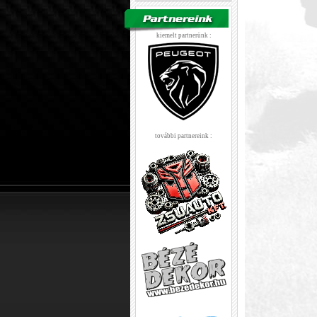
kiemelt partnerünk :
további partnereink :