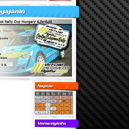
y - Peugeot 208 Rally4
lyzata
y
ition
Y E K
H
K
Sz
Cs
P
Sz
V
27
28
29
30
31
01
02
03
04
05
06
07
08
09
10
11
12
13
14
15
16
17
18
19
20
21
22
23
24
25
26
27
28
29
30