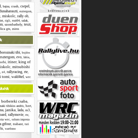
l
csepel
,
,
crash
,
,
bajna
dunaharaszti
,
,
k e d v e n c e i n k
esztergom
miskolc
rally ob
,
,
,
r
,
,
,
,
int
rozi64
salak
rigli
om
teszt
,
szombathely
,
,
lica gts
,
zsiros
boroznaki tibi
,
bujdos
esztergom
evo
,
,
,
fabia
itiner
king of
orbi
,
,
iskolc
mitsubishi
,
rallyracing
rte
,
,
,
,
n4
i tomi
wald4tel
,
,
wrc
borbereki csaba
,
,
,
bzrt
,
naki tibikiss andris
janika
ana
lada
,
,
,
m3
,
oard
rallymovie
,
,
,
rte
bia wrc
,
subaru impreza
a gtfour
,
trabant
,
turi
fts
,
wartbmw