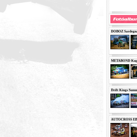
DOBOZ Sardegna 
METABOND Kupa 
Drift Kings Summe
AUTOCROSS EB 2