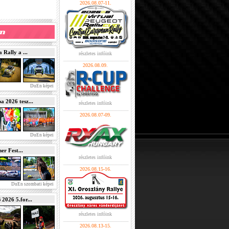
2026.08.07-11.
Rally a ...
részletes infóink
2026.08.09.
DuEn képei
2026 tesz...
részletes infóink
2026.08.07-09.
DuEn képei
r Fest...
részletes infóink
2026.08.15-16.
DuEn szombati képei
026 5.for...
részletes infóink
2026.08.13-15.