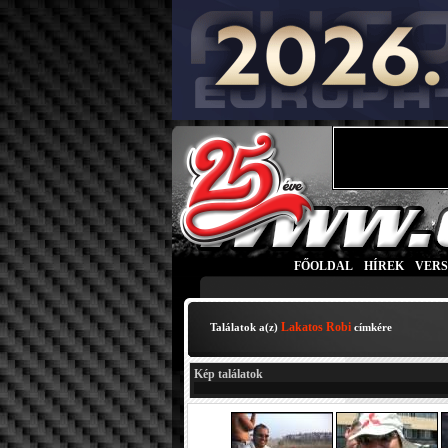
FŐOLDAL
|
HÍREK
|
VER
Lakatos Robi
Találatok a(z)
címkére
Kép találatok