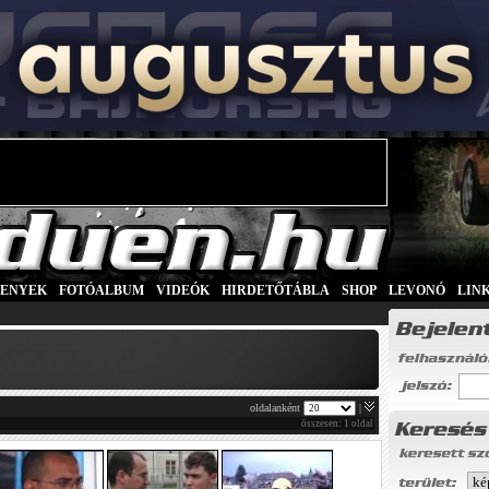
SENYEK
|
FOTÓALBUM
|
VIDEÓK
|
HIRDETŐTÁBLA
|
SHOP
|
LEVONÓ
|
LIN
oldalanként
|
összesen: 1 oldal