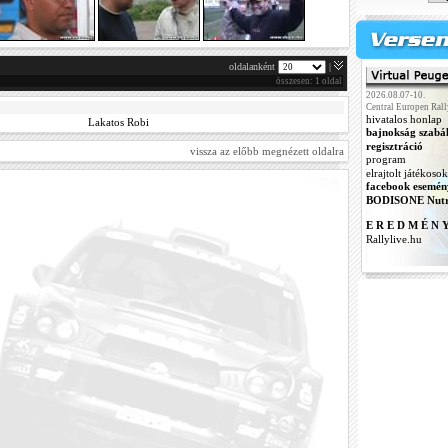
oldalanként
|
összesen: 1 oldal
2026.08.07-10.
Central Europen Rall
hivatalos honlap
Lakatos Robi
bajnokság szabá
regisztráció
vissza az előbb megnézett oldalra
program
elrajtolt játékosok
facebook esemén
BODISONE Nutr
E R E D M É N 
Rallylive.hu