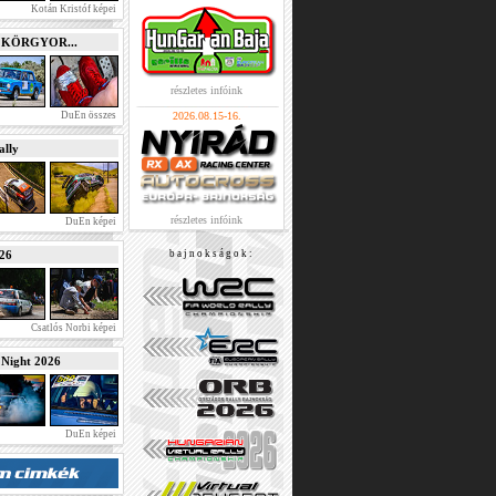
Kotán Kristóf képei
e KÖRGYOR...
részletes infóink
DuEn összes
2026.08.15-16.
lly
részletes infóink
DuEn képei
026
b a j n o k s á g o k :
Csatlós Norbi képei
ight 2026
DuEn képei