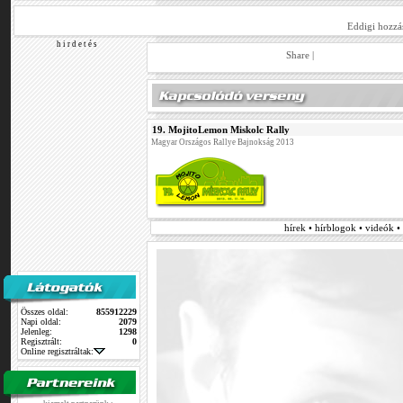
Eddigi hozzá
h i r d e t é s
Share
|
19. MojitoLemon Miskolc Rally
Magyar Országos Rallye Bajnokság 2013
hírek • hírblogok • videók 
Összes oldal:
855912229
Napi oldal:
2079
Jelenleg:
1298
Regisztrált:
0
Online regisztráltak: