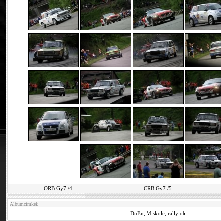
ORB Gy7 /4
ORB Gy7 /5
Albumcímkék
DuEn
,
Miskolc
,
rally ob