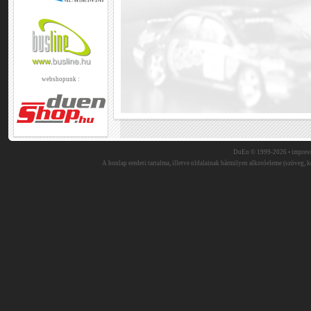
webshopunk :
DuEn © 1999-2026 •
impres
A honlap eredeti tartalma, illetve oldalainak bármilyen alkotóeleme (szöveg, ké