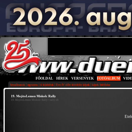
FŐOLDAL
|
HÍREK
|
VERSENYEK
|
FOTÓALBUM
|
VID
|
|
|
|
fotoalbumok
egysoros
ti küldtétek
Evo IV előtt feltöltött képek
képek feltöltése
19. MojitoLemon Miskolc Rally
19. MojitoLemon Miskolc Rally
• rally ob
Etel