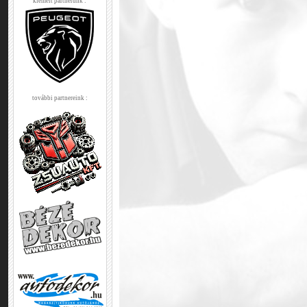
kiemelt partnerünk :
további partnereink :