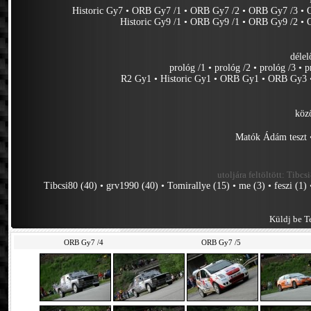
Historic Gy7
•
ORB Gy7 /1
•
ORB Gy7 /2
•
ORB Gy7 /3
•
Historic Gy9 /1
•
ORB Gy9 /1
•
ORB Gy9 /2
•
délel
prológ /1
•
prológ /2
•
prológ /3
•
p
R2 Gy1
•
Historic Gy1
•
ORB Gy1
•
ORB Gy3
köz
Matók Ádám teszt
utoljára feltöltött:
Tibcsi
Tibcsi80 (40)
•
grv1990 (40)
•
Tomirallye (15)
•
me (3)
•
feszi (1)
Küldj be Te
ORB Gy7 /4
ORB Gy7 /5