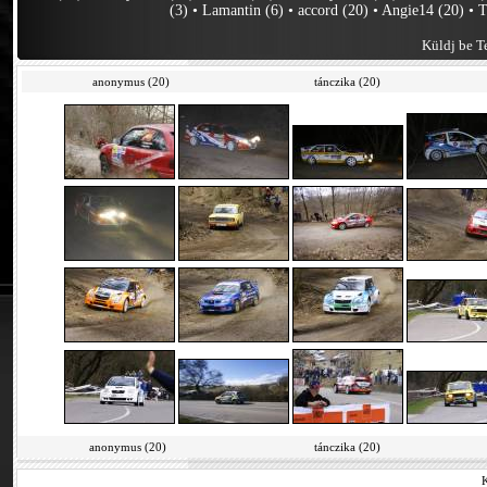
(3)
•
Lamantin (6)
•
accord (20)
•
Angie14 (20)
•
T
Küldj be Te
anonymus (20)
tánczika (20)
anonymus (20)
tánczika (20)