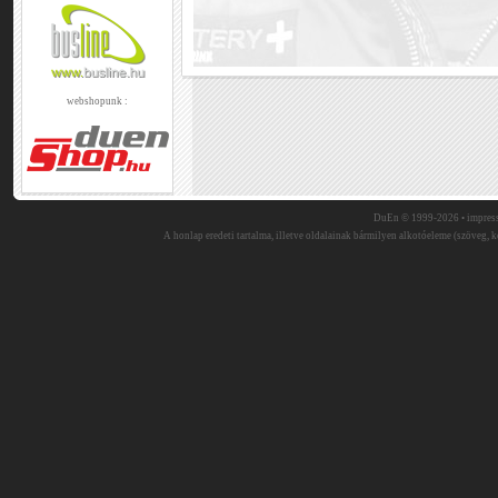
webshopunk :
DuEn © 1999-2026 •
impres
A honlap eredeti tartalma, illetve oldalainak bármilyen alkotóeleme (szöveg, ké