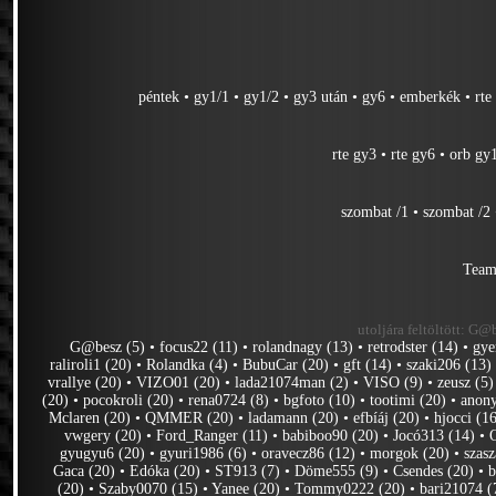
péntek
•
gy1/1
•
gy1/2
•
gy3 után
•
gy6
•
emberkék
•
rte
rte gy3
•
rte gy6
•
orb gy
szombat /1
•
szombat /2
Team
utoljára feltöltött:
G@be
G@besz (5)
•
focus22 (11)
•
rolandnagy (13)
•
retrodster (14)
•
gye
raliroli1 (20)
•
Rolandka (4)
•
BubuCar (20)
•
gft (14)
•
szaki206 (13)
vrallye (20)
•
VIZO01 (20)
•
lada21074man (2)
•
VISO (9)
•
zeusz (5)
(20)
•
pocokroli (20)
•
rena0724 (8)
•
bgfoto (10)
•
tootimi (20)
•
anon
Mclaren (20)
•
QMMER (20)
•
ladamann (20)
•
efbíáj (20)
•
hjocci (1
vwgery (20)
•
Ford_Ranger (11)
•
babiboo90 (20)
•
Jocó313 (14)
•
gyugyu6 (20)
•
gyuri1986 (6)
•
oravecz86 (12)
•
morgok (20)
•
szas
Gaca (20)
•
Edóka (20)
•
ST913 (7)
•
Döme555 (9)
•
Csendes (20)
•
b
(20)
•
Szaby0070 (15)
•
Yanee (20)
•
Tommy0222 (20)
•
bari21074 (