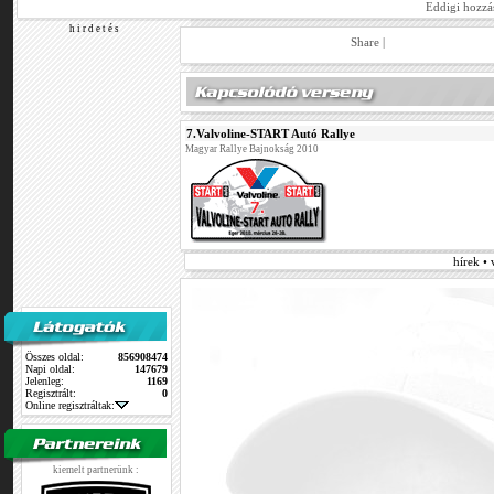
Eddigi hozzá
h i r d e t é s
Share
|
7.Valvoline-START Autó Rallye
Magyar Rallye Bajnokság 2010
hírek •
Összes oldal:
856908474
Napi oldal:
147679
Jelenleg:
1169
Regisztrált:
0
Online regisztráltak:
kiemelt partnerünk :