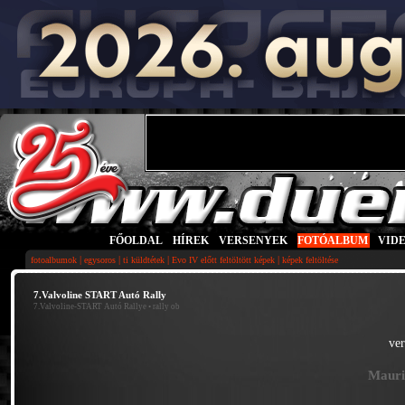
FŐOLDAL
|
HÍREK
|
VERSENYEK
|
FOTÓALBUM
|
VID
|
|
|
|
fotoalbumok
egysoros
ti küldtétek
Evo IV előtt feltöltött képek
képek feltöltése
7.Valvoline START Autó Rally
7.Valvoline-START Autó Rallye
• rally ob
ve
Mauri