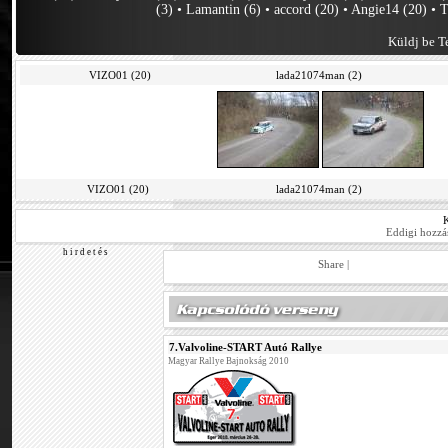
(3)
•
Lamantin (6)
•
accord (20)
•
Angie14 (20)
•
T
Küldj be Te
VIZO01 (20)
lada21074man (2)
VIZO01 (20)
lada21074man (2)
Eddigi hozzá
h i r d e t é s
Share
|
7.Valvoline-START Autó Rallye
Magyar Rallye Bajnokság 2010