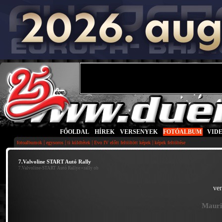
FŐOLDAL
|
HÍREK
|
VERSENYEK
|
FOTÓALBUM
|
VID
|
|
|
|
fotoalbumok
egysoros
ti küldtétek
Evo IV előtt feltöltött képek
képek feltöltése
7.Valvoline START Autó Rally
7.Valvoline-START Autó Rallye
• rally ob
ve
Mauri