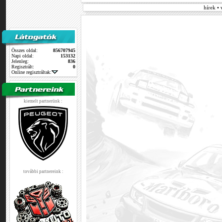
hírek •
Összes oldal:
856707945
Napi oldal:
153132
Jelenleg:
836
Regisztrált:
0
Online regisztráltak:
kiemelt partnerünk :
további partnereink :