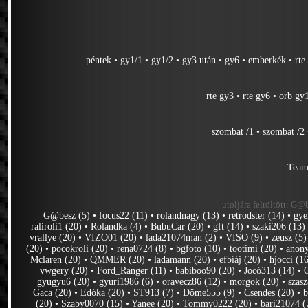
péntek
•
gy1/1
•
gy1/2
•
gy3 után
•
gy6
•
emberkék
•
rte
rte gy3
•
rte gy6
•
orb gy
szombat /1
•
szombat /2
Team
utoljára feltöltött:
G@be
G@besz (5)
•
focus22 (11)
•
rolandnagy (13)
•
retrodster (14)
•
gye
raliroli1 (20)
•
Rolandka (4)
•
BubuCar (20)
•
gft (14)
•
szaki206 (13)
vrallye (20)
•
VIZO01 (20)
•
lada21074man (2)
•
VISO (9)
•
zeusz (5)
(20)
•
pocokroli (20)
•
rena0724 (8)
•
bgfoto (10)
•
tootimi (20)
•
anon
Mclaren (20)
•
QMMER (20)
•
ladamann (20)
•
efbíáj (20)
•
hjocci (1
vwgery (20)
•
Ford_Ranger (11)
•
babiboo90 (20)
•
Jocó313 (14)
•
gyugyu6 (20)
•
gyuri1986 (6)
•
oravecz86 (12)
•
morgok (20)
•
szas
Gaca (20)
•
Edóka (20)
•
ST913 (7)
•
Döme555 (9)
•
Csendes (20)
•
b
(20)
•
Szaby0070 (15)
•
Yanee (20)
•
Tommy0222 (20)
•
bari21074 (