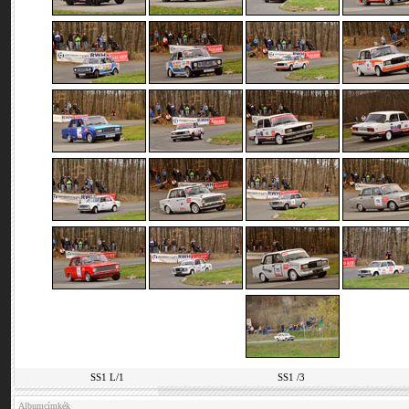
SS1 L/1
SS1 /3
Albumcímkék