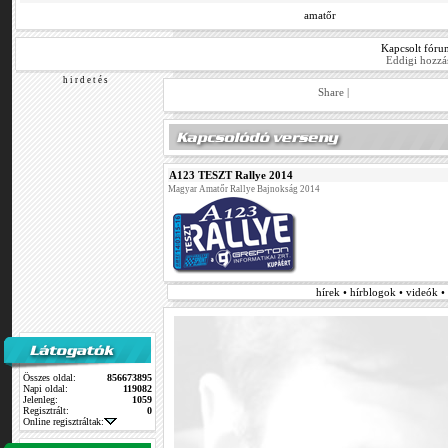
amatőr
Kapcsolt fór
Eddigi hozzá
h i r d e t é s
Share
|
A123 TESZT Rallye 2014
Magyar Amatőr Rallye Bajnokság 2014
hírek • hírblogok • videók 
Összes oldal:
856673895
Napi oldal:
119082
Jelenleg:
1059
Regisztrált:
0
Online regisztráltak: