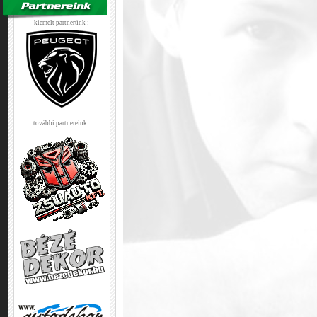
kiemelt partnerünk :
további partnereink :