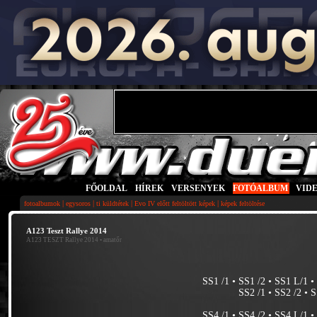
FŐOLDAL
|
HÍREK
|
VERSENYEK
|
FOTÓALBUM
|
VID
|
|
|
|
fotoalbumok
egysoros
ti küldtétek
Evo IV előtt feltöltött képek
képek feltöltése
A123 Teszt Rallye 2014
A123 TESZT Rallye 2014
• amatőr
SS1 /1
•
SS1 /2
•
SS1 L/1
SS2 /1
•
SS2 /2
•
S
SS4 /1
•
SS4 /2
•
SS4 L/1