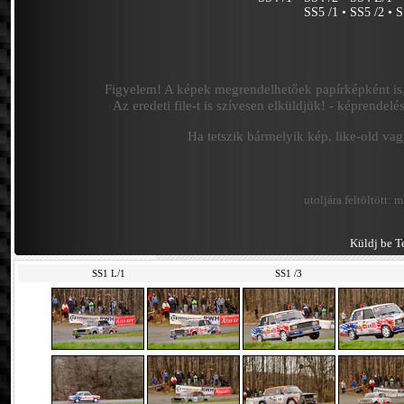
SS5 /1
•
SS5 /2
•
S
Figyelem! A képek megrendelhetőek papírképként is,
Az eredeti file-t is szívesen elküldjük! - képrende
Ha tetszik bármelyik kép, like-old va
utoljára feltöltött:
m
Küldj be Te
SS1 L/1
SS1 /3