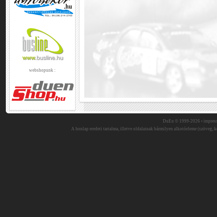
webshopunk :
DuEn © 1999-2026 •
impres
A honlap eredeti tartalma, illetve oldalainak bármilyen alkotóeleme (szöveg, ké