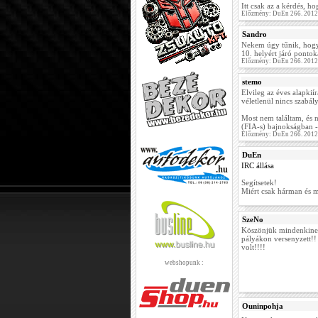
Itt csak az a kérdés, h
Előzmény: DuEn 266. 2012
Sandro
Nekem úgy tűnik, hogy 
10. helyért járó pontok
Előzmény: DuEn 266. 2012
stemo
Elvileg az éves alapkií
véletlenül nincs szabál
Most nem találtam, és n
(FIA-s) bajnokságban -
Előzmény: DuEn 266. 2012
DuEn
IRC állása
Segítsetek!
Miért csak hárman és m
SzeNo
Köszönjük mindenkinek
pályákon versenyzett!! 
volt!!!!
webshopunk :
Ouninpohja