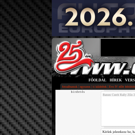
FŐOLDAL
|
HÍREK
|
VER
|
|
|
fotoalbumok
egysoros
ti küldtétek
Evo IV előtt feltöltö
h i r d e t é s
Barum Czech Rally Zlín 
Kérlek jelentkezz be, h