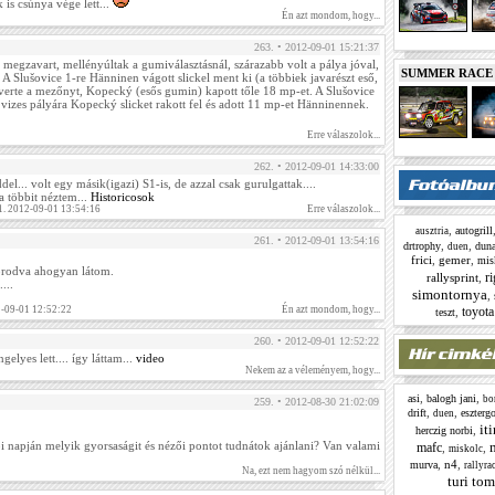
is csúnya vége lett...
Én azt mondom, hogy...
263. • 2012-09-01 15:21:37
 megzavart, mellényúltak a gumiválasztásnál, szárazabb volt a pálya jóval,
SUMMER RACE N
 A Slušovice 1-re Hänninen vágott slickel ment ki (a többiek javarészt eső,
s verte a mezőnyt, Kopecký (esős gumin) kapott tőle 18 mp-et. A Slušovice
 a vizes pályára Kopecký slicket rakott fel és adott 11 mp-et Hänninennek.
Erre válaszolok...
262. • 2012-09-01 14:33:00
el... volt egy másik(igazi) S1-is, de azzal csak gurulgattak....
a többit néztem...
Historicosok
1. 2012-09-01 13:54:16
Erre válaszolok...
,
autogrill
ausztria
261. • 2012-09-01 13:54:16
,
,
drtrophy
duna
duen
frici
,
gemer
,
mis
orodva ahogyan látom.
ri
rallysprint
,
...
simontornya
,
2-09-01 12:52:22
Én azt mondom, hogy...
toyota
,
teszt
260. • 2012-09-01 12:52:22
elyes lett.... így láttam...
video
Nekem az a véleményem, hogy...
,
,
asi
balogh jani
bo
259. • 2012-08-30 21:02:09
,
,
drift
eszterg
duen
iti
,
herczig norbi
i napján melyik gyorsaságit és nézői pontot tudnátok ajánlani? Van valami
mafc
,
,
miskolc
,
n4
,
murva
rallyra
Na, ezt nem hagyom szó nélkül...
turi tom