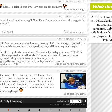
258. • 2012-08-21 19:27:43
sibera - edelenyberes 100-150 ezer ember az durva
Én azt mondom, hogy...
2107
257. • 2012-08-21 16:07:52
,
,
bmw
,
asi
 legtöbbet talán a buszmegállóban látsz. Én minden évben oda megyek és
boroznaki tib
,
tibi
unnom :)
gopro
jana
,
onb
mitsubishi
,
s2000
2-08-21 16:04:15
Én azt mondom, hogy...
,
skoda fab
toyota celi
wrc
,
256. • 2012-08-21 16:04:15
tomi
,
vf
lók. Shakedownra érjetek időben, mert nyolctól már a nagyok jönnek 10-
emenni bámészkodni a szervízparkba, majd délután meg már megy
.....
kartok kifogni már délután 4-5 óra fele le kell telepedni, mert 100-150-
. Ha megnézed a rajtnál az első 30 autót, már nem biztos tudsz első
hely van! Eddig ahol néztem mindenhol jó volt.
így a pályákat meg sem néztem, ne fájdítsam a szívem :)
012-08-21 14:49:23
Nekem az a véleményem, hogy...
255. • 2012-08-21 14:49:23
et szeretnek kerni Barum-Rally val kapcs.Iden
nne egy ket kerdesem.Szerencsere mar vannak
zerintetek hova erdemes menni?? Es a masnapi
e lehetseges?? Es amik a terkepen meg vannak
ye azok csak ajnlottak es a tobbi resz nem lesz
onom a segitseget
Én azt mondom, hogy...
al Rally Challenge
oldalanként
|
összesen: 274 hozzászólás • 14 oldal
1
2
3
4
5
>
>>
>|