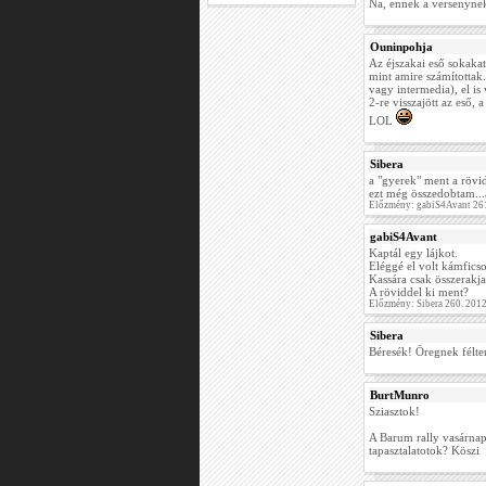
Na, ennek a versenynek 
Ouninpohja
Az éjszakai eső sokakat
mint amire számítottak.
vagy intermedia), el i
2-re visszajött az eső,
LOL
Sibera
a "gyerek" ment a rövidd
ezt még összedobtam...
Előzmény: gabiS4Avant 26
gabiS4Avant
Kaptál egy lájkot.
Eléggé el volt kámfics
Kassára csak összerakja.
A röviddel ki ment?
Előzmény: Sibera 260. 201
Sibera
Béresék! Öregnek félteng
BurtMunro
Sziasztok!
A Barum rally vasárnap
tapasztalatotok? Köszi