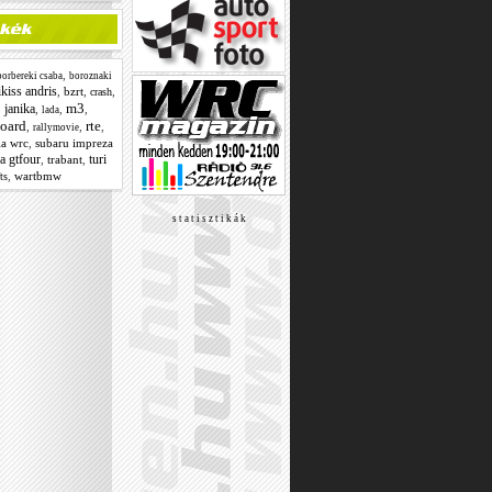
,
borbereki csaba
boroznaki
ikiss andris
,
bzrt
,
,
crash
m3
janika
,
,
,
,
lada
oard
rte
,
,
,
rallymovie
ia wrc
,
subaru impreza
ca gtfour
turi
,
trabant
,
,
wartbmw
ts
s t a t i s z t i k á k