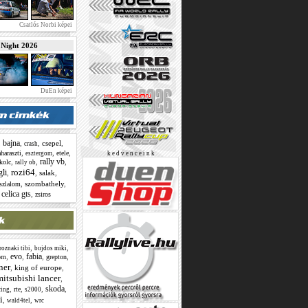
Csatlós Norbi képei
ight 2026
DuEn képei
bajna
,
,
,
csepel
,
crash
,
,
,
haraszti
etele
esztergom
k e d v e n c e i n k
rally vb
,
,
,
kolc
rally ob
rozi64
gli
,
,
salak
,
,
szombathely
,
szlalom
 celica gts
,
zsiros
,
,
roznaki tibi
bujdos miki
evo
fabia
,
,
,
,
om
grepton
ner
,
king of europe
,
mitsubishi lancer
,
skoda
,
,
,
,
rte
cing
s2000
i
,
,
wald4tel
wrc