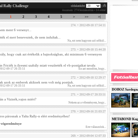
al Rally Challenge
oldalanként
|
összesen: 274 hozzászólás • 14 oldal
1
2
3
4
5
>
>>
>|
274. • 2012-09-18 17:54:11
nem ment 6 versenyt...
tték el mert beneveztek, de nem indultak...
Na, ezt nem hagyom szó nélkül...
273. • 2012-09-18 15:44:20
bály, hogy csak azt értékelik a bajnokságban, aki minimum 6 versenyen
 Friciék is ilyesmi szabály miatt veszítették el vb-pontjaikat tavaly.
 2012-09-17 20:33:51
Én azt mondom, hogy...
272. • 2012-09-18 12:29:17
tak azok az emberek akiknek nem volt még pontjuk.
 2012-09-17 20:33:51
Na, ezt nem hagyom szó nélkül...
DOBOZ Sardegna 
271. • 2012-09-17 20:33:51
lán a Vizinék,vajon miért?
Nekem az a véleményem, hogy...
270. • 2012-09-16 21:03:27
iros párosnak a Yalta Rally-n elért eredményéhez!
METABOND Kupa 
ny végeredménye
Erre válaszolok...
269. • 2012-09-04 12:07:33