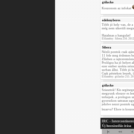
gtilacko
Koszonom az infokat
edelenyberes
Több jó hely van, de a
még nem sikerült meg
Hatalmas a hangulat!
Előzmény: Sibera 256. 201
Sibera
Nézői pontok csak aján
11 fele meg érdemes b
Zlínben a rajtceremónia.
Prológra ha jó helyet a
ezer ember szokta nézni
sorban állni. Több jó 
Csak pénteken leszek, 
Előzmény: gtilacko 255. 2
gtilacko
Sziasztok! Kis segitseg
megyunk eloszor es le
terkepek..a prologon s
gyorsokon satrazas ugy
jelolve nezoi pontok ug
lezarva? Elore is kosz
IRC - Intercontinent
Új hozzászólás írása
|<
<<
<