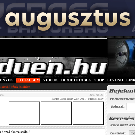
SENYEK
|
FOTÓALBUM
|
VIDEÓK
|
HIRDETŐTÁBLA
|
SHOP
|
LEVONÓ
|
LIN
|
tt képek
képek feltöltése
2011
2011-08-26
Barum Czech Rally Zlin 2011
• külföldi rally
a hozzá akarsz szólni!