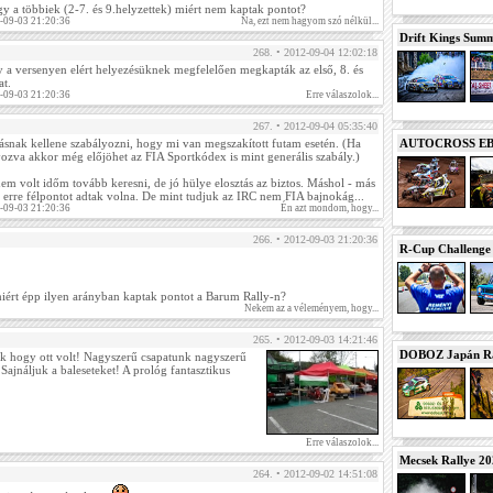
ogy a többiek (2-7. és 9.helyzettek) miért nem kaptak pontot?
-09-03 21:20:36
Na, ezt nem hagyom szó nélkül...
Drift Kings Summe
268. • 2012-09-04 12:02:18
a versenyen elért helyezésüknek megfelelően megkapták az első, 8. és
at.
-09-03 21:20:36
Erre válaszolok...
267. • 2012-09-04 05:35:40
rásnak kellene szabályozni, hogy mi van megszakított futam esetén. (Ha
AUTOCROSS EB 2
yozva akkor még előjöhet az FIA Sportkódex is mint generális szabály.)
em volt időm tovább keresni, de jó hülye elosztás az biztos. Máshol - más
 erre félpontot adtak volna. De mint tudjuk az IRC nem FIA bajnokág...
-09-03 21:20:36
Én azt mondom, hogy...
266. • 2012-09-03 21:20:36
R-Cup Challeng
iért épp ilyen arányban kaptak pontot a Barum Rally-n?
Nekem az a véleményem, hogy...
265. • 2012-09-03 14:21:46
DOBOZ Japán Ra
 hogy ott volt! Nagyszerű csapatunk nagyszerű
Sajnáljuk a baleseteket! A prológ fantasztikus
Erre válaszolok...
Mecsek Rallye 2
264. • 2012-09-02 14:51:08