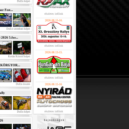
DuEn képei
r Fest...
részletes infóink
2026.08.15-16.
DuEn szombati képei
026 5.for...
részletes infóink
2026.08.13-15.
Kotán Kristóf képei
e KÖRGYOR...
részletes infóink
DuEn összes
2026.08.15-16.
lly
részletes infóink
DuEn képei
026
b a j n o k s á g o k :