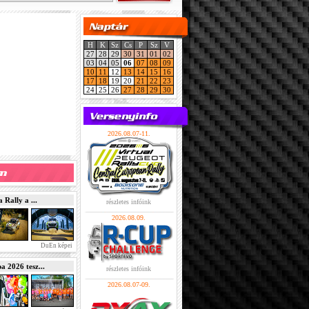
H
K
Sz
Cs
P
Sz
V
27
28
29
30
31
01
02
03
04
05
06
07
08
09
10
11
12
13
14
15
16
17
18
19
20
21
22
23
24
25
26
27
28
29
30
2026.08.07-11.
Rally a ...
részletes infóink
2026.08.09.
DuEn képei
2026 tesz...
részletes infóink
2026.08.07-09.