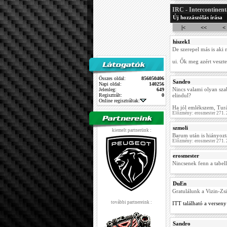
IRC - Intercontinent
Új hozzászólás írása
|<
<<
<
hiszek1
De szerepel más is aki 
ui. Ők meg azért veszte
Összes oldal:
856050406
Sandro
Napi oldal:
140256
Nincs valami olyan sza
Jelenleg:
649
Regisztrált:
0
elindul?
Online regisztráltak:
Ha jól emlékszem, Turán
Előzmény: erosmester 271.
szmoli
kiemelt partnerünk :
Barum után is hiányoz
Előzmény: erosmester 271.
erosmester
Nincsenek fenn a tabel
DuEn
Gratulálunk a Vizin-Zs
további partnereink :
ITT található a verse
Sandro