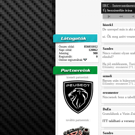
IRC - Intercontinent
Új hozzászólás írása
|<
<<
<
hiszek1
De szerepel más is aki 
ui. Ők meg azért veszte
Összes oldal:
856031012
Sandro
Napi oldal:
120862
Nincs valami olyan sza
Jelenleg:
988
Regisztrált:
0
elindul?
Online regisztráltak:
Ha jól emlékszem, Turán
Előzmény: erosmester 271.
szmoli
kiemelt partnerünk :
Barum után is hiányoz
Előzmény: erosmester 271.
erosmester
Nincsenek fenn a tabel
DuEn
Gratulálunk a Vizin-Zs
további partnereink :
ITT található a verse
Sandro