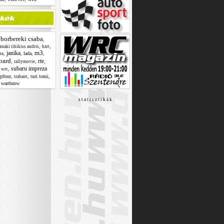
borbereki csaba
,
,
,
,
naki tibikiss andris
bzrt
m3
janika
,
,
,
,
lada
na
oard
rte
,
,
,
rallymovie
subaru impreza
,
 wrc
,
,
,
gtfour
turi tomi
trabant
,
wartbmw
s t a t i s z t i k á k