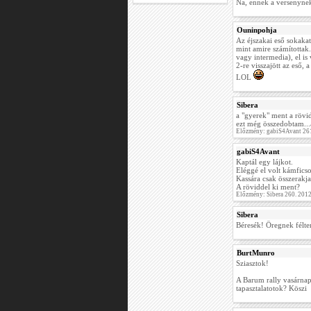
Na, ennek a versenynek 
Ouninpohja
Az éjszakai eső sokakat
mint amire számítottak.
vagy intermedia), el i
2-re visszajött az eső,
LOL
Sibera
a "gyerek" ment a rövidd
ezt még összedobtam...
Előzmény: gabiS4Avant 26
gabiS4Avant
Kaptál egy lájkot.
Eléggé el volt kámfics
Kassára csak összerakja.
A röviddel ki ment?
Előzmény: Sibera 260. 201
Sibera
Béresék! Öregnek félteng
BurtMunro
Sziasztok!
A Barum rally vasárnap
tapasztalatotok? Köszi