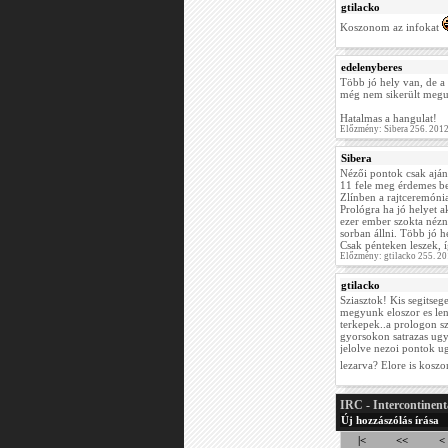
gtilacko
Koszonom az infokat
edelenyberes
Több jó hely van, de a
még nem sikerült meg
Hatalmas a hangulat!
Előzmény: Sibera 256. 201
Sibera
Nézői pontok csak aján
11 fele meg érdemes b
Zlínben a rajtceremónia.
Prológra ha jó helyet a
ezer ember szokta nézni
sorban állni. Több jó 
Csak pénteken leszek, 
Előzmény: gtilacko 255. 2
gtilacko
Sziasztok! Kis segitseg
megyunk eloszor es le
terkepek..a prologon s
gyorsokon satrazas ugy
jelolve nezoi pontok ug
lezarva? Elore is kosz
IRC - Intercontinent
Új hozzászólás írása
|<
<<
<