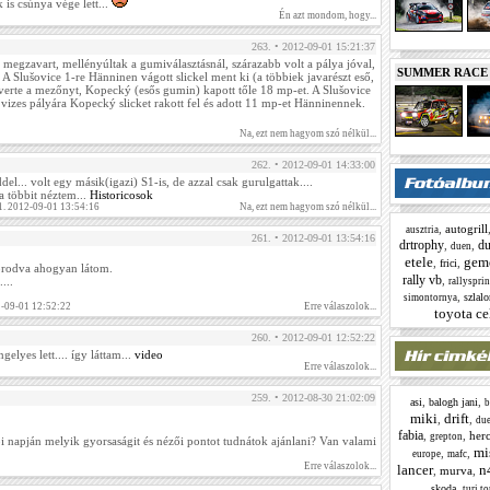
is csúnya vége lett...
Én azt mondom, hogy...
263. • 2012-09-01 15:21:37
 megzavart, mellényúltak a gumiválasztásnál, szárazabb volt a pálya jóval,
SUMMER RACE N
 A Slušovice 1-re Hänninen vágott slickel ment ki (a többiek javarészt eső,
s verte a mezőnyt, Kopecký (esős gumin) kapott tőle 18 mp-et. A Slušovice
 a vizes pályára Kopecký slicket rakott fel és adott 11 mp-et Hänninennek.
Na, ezt nem hagyom szó nélkül...
262. • 2012-09-01 14:33:00
el... volt egy másik(igazi) S1-is, de azzal csak gurulgattak....
a többit néztem...
Historicosok
1. 2012-09-01 13:54:16
Na, ezt nem hagyom szó nélkül...
,
autogrill
ausztria
261. • 2012-09-01 13:54:16
drtrophy
du
,
,
duen
etele
gem
,
,
frici
orodva ahogyan látom.
rally vb
,
...
rallysprin
,
szlal
simontornya
2-09-01 12:52:22
Erre válaszolok...
toyota ce
260. • 2012-09-01 12:52:22
elyes lett.... így láttam...
video
Erre válaszolok...
259. • 2012-08-30 21:02:09
,
,
asi
balogh jani
b
miki
drift
,
,
du
fabia
,
,
her
grepton
i napján melyik gyorsaságit és nézői pontot tudnátok ajánlani? Van valami
mi
,
,
europe
mafc
Erre válaszolok...
lancer
n
,
murva
,
,
skoda
turi t