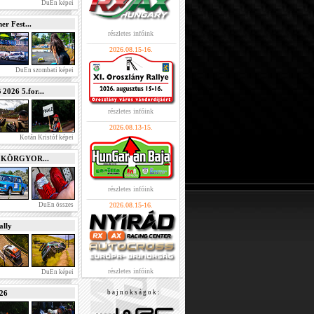
DuEn képei
r Fest...
részletes infóink
2026.08.15-16.
DuEn szombati képei
026 5.for...
részletes infóink
2026.08.13-15.
Kotán Kristóf képei
e KÖRGYOR...
részletes infóink
DuEn összes
2026.08.15-16.
lly
részletes infóink
DuEn képei
026
b a j n o k s á g o k :