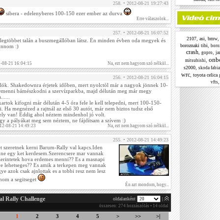
258. • 2012-08-21 19:27:43
sibera - edelenyberes 100-150 ezer ember az durva
Erre válaszolok...
257. • 2012-08-21 16:07:52
,
,
2107
asi
bmw
 legtöbbet talán a buszmegállóban látsz. Én minden évben oda megyek és
,
boroznaki tibi
unnom :)
boroz
crash
,
,
gopro
ja
onb
,
mitsubishi
2-08-21 16:04:15
Na, ezt nem hagyom szó nélkül...
,
s2000
skoda fabia
wrc
,
toyota celica 
256. • 2012-08-21 16:04:15
vfts
lók. Shakedownra érjetek időben, mert nyolctól már a nagyok jönnek 10-
emenni bámészkodni a szervízparkba, majd délután meg már megy
.....
kartok kifogni már délután 4-5 óra fele le kell telepedni, mert 100-150-
. Ha megnézed a rajtnál az első 30 autót, már nem biztos tudsz első
hely van! Eddig ahol néztem mindenhol jó volt.
így a pályákat meg sem néztem, ne fájdítsam a szívem :)
012-08-21 14:49:23
Na, ezt nem hagyom szó nélkül...
255. • 2012-08-21 14:49:23
et szeretnek kerni Barum-Rally val kapcs.Iden
nne egy ket kerdesem.Szerencsere mar vannak
zerintetek hova erdemes menni?? Es a masnapi
e lehetseges?? Es amik a terkepen meg vannak
ye azok csak ajnlottak es a tobbi resz nem lesz
onom a segitseget
Én azt mondom, hogy...
al Rally Challenge
oldalanként
|
összesen: 274 hozzászólás • 14 oldal
1
2
3
4
5
>
>>
>|