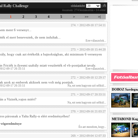
al Rally Challenge
oldalanként
|
összesen: 274 hozzászólás • 14 oldal
1
2
3
4
5
>
>>
>|
274. • 2012-09-18 17:54:11
nem ment 6 versenyt...
tték el mert beneveztek, de nem indultak...
Erre válaszolok...
273. • 2012-09-18 15:44:20
bály, hogy csak azt értékelik a bajnokságban, aki minimum 6 versenyen
 Friciék is ilyesmi szabály miatt veszítették el vb-pontjaikat tavaly.
 2012-09-17 20:33:51
Erre válaszolok...
272. • 2012-09-18 12:29:17
tak azok az emberek akiknek nem volt még pontjuk.
 2012-09-17 20:33:51
Na, ezt nem hagyom szó nélkül...
DOBOZ Sardegna 
271. • 2012-09-17 20:33:51
lán a Vizinék,vajon miért?
Na, ezt nem hagyom szó nélkül...
270. • 2012-09-16 21:03:27
iros párosnak a Yalta Rally-n elért eredményéhez!
METABOND Kupa 
ny végeredménye
Én azt mondom, hogy...
269. • 2012-09-04 12:07:33