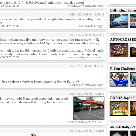
ogy a többiek (2-7. és 9.helyzettek) miért nem kaptak pontot?
-09-03 21:20:36
Nekem az a véleményem, hogy...
Drift Kings Summe
268. • 2012-09-04 12:02:18
a versenyen elért helyezésüknek megfelelően megkapták az első, 8. és
at.
-09-03 21:20:36
Én azt mondom, hogy...
267. • 2012-09-04 05:35:40
rásnak kellene szabályozni, hogy mi van megszakított futam esetén. (Ha
AUTOCROSS EB 2
yozva akkor még előjöhet az FIA Sportkódex is mint generális szabály.)
em volt időm tovább keresni, de jó hülye elosztás az biztos. Máshol - más
 erre félpontot adtak volna. De mint tudjuk az IRC nem FIA bajnokág...
-09-03 21:20:36
Na, ezt nem hagyom szó nélkül...
266. • 2012-09-03 21:20:36
R-Cup Challeng
iért épp ilyen arányban kaptak pontot a Barum Rally-n?
Nekem az a véleményem, hogy...
265. • 2012-09-03 14:21:46
DOBOZ Japán Ra
 hogy ott volt! Nagyszerű csapatunk nagyszerű
Sajnáljuk a baleseteket! A prológ fantasztikus
Na, ezt nem hagyom szó nélkül...
Mecsek Rallye 2
264. • 2012-09-02 14:51:08