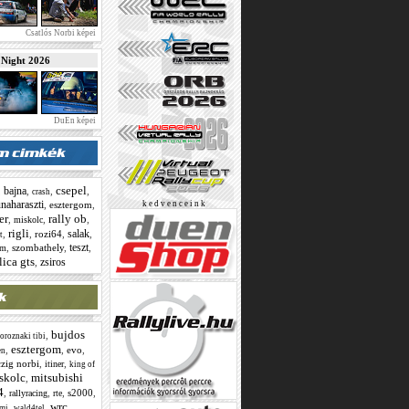
Csatlós Norbi képei
ight 2026
DuEn képei
csepel
bajna
,
,
,
,
crash
naharaszti
,
esztergom
,
k e d v e n c e i n k
er
rally ob
,
,
,
miskolc
rigli
salak
,
,
rozi64
,
,
t
teszt
,
szombathely
,
,
om
lica gts
zsiros
,
bujdos
,
oroznaki tibi
esztergom
,
,
evo
,
en
czig norbi
,
,
itiner
king of
skolc
mitsubishi
,
4
,
,
,
s2000
,
rallyracing
rte
wrc
,
,
omi
wald4tel