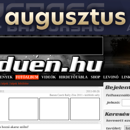
SENYEK
|
FOTÓALBUM
|
VIDEÓK
|
HIRDETŐTÁBLA
|
SHOP
|
LEVONÓ
|
LIN
|
tt képek
képek feltöltése
2011
2011-08-26
Barum Czech Rally Zlin 2011
• külföldi rally
a hozzá akarsz szólni!