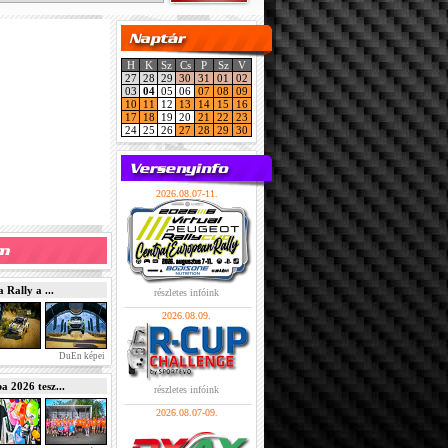
H
K
Sz
Cs
P
Sz
V
27
28
29
30
31
01
02
03
04
05
06
07
08
09
10
11
12
13
14
15
16
17
18
19
20
21
22
23
24
25
26
27
28
29
30
2026.08.07-11.
Rally a ...
részletes infóink
2026.08.09.
DuEn képei
2026 tesz...
részletes infóink
2026.08.07-09.