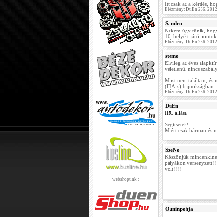
Itt csak az a kérdés, h
Előzmény: DuEn 266. 2012
Sandro
Nekem úgy tűnik, hogy 
10. helyért járó pontok
Előzmény: DuEn 266. 2012
stemo
Elvileg az éves alapkií
véletlenül nincs szabál
Most nem találtam, és n
(FIA-s) bajnokságban -
Előzmény: DuEn 266. 2012
DuEn
IRC állása
Segítsetek!
Miért csak hárman és m
SzeNo
Köszönjük mindenkinek
pályákon versenyzett!! 
volt!!!!
webshopunk :
Ouninpohja