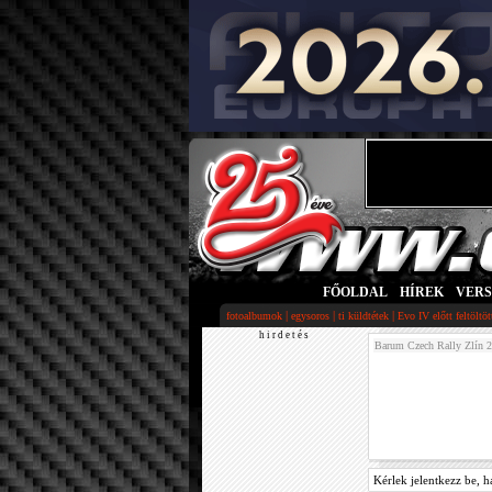
FŐOLDAL
|
HÍREK
|
VER
|
|
|
fotoalbumok
egysoros
ti küldtétek
Evo IV előtt feltöltö
h i r d e t é s
Barum Czech Rally Zlín 
Kérlek jelentkezz be, h