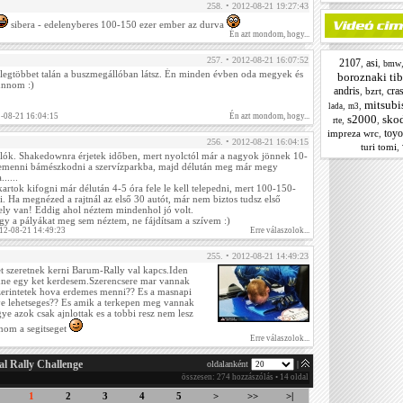
258. • 2012-08-21 19:27:43
sibera - edelenyberes 100-150 ezer ember az durva
Én azt mondom, hogy...
257. • 2012-08-21 16:07:52
2107
asi
,
,
bmw
 legtöbbet talán a buszmegállóban látsz. Én minden évben oda megyek és
boroznaki tib
unnom :)
andris
cra
,
bzrt
,
mitsubi
,
,
lada
m3
2-08-21 16:04:15
Én azt mondom, hogy...
s2000
skod
,
,
rte
toyo
impreza wrc
,
256. • 2012-08-21 16:04:15
turi tomi
,
lók. Shakedownra érjetek időben, mert nyolctól már a nagyok jönnek 10-
emenni bámészkodni a szervízparkba, majd délután meg már megy
.....
kartok kifogni már délután 4-5 óra fele le kell telepedni, mert 100-150-
. Ha megnézed a rajtnál az első 30 autót, már nem biztos tudsz első
hely van! Eddig ahol néztem mindenhol jó volt.
így a pályákat meg sem néztem, ne fájdítsam a szívem :)
012-08-21 14:49:23
Erre válaszolok...
255. • 2012-08-21 14:49:23
et szeretnek kerni Barum-Rally val kapcs.Iden
nne egy ket kerdesem.Szerencsere mar vannak
zerintetek hova erdemes menni?? Es a masnapi
e lehetseges?? Es amik a terkepen meg vannak
ye azok csak ajnlottak es a tobbi resz nem lesz
onom a segitseget
Erre válaszolok...
al Rally Challenge
oldalanként
|
összesen: 274 hozzászólás • 14 oldal
1
2
3
4
5
>
>>
>|