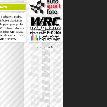
borbereki csaba
,
,
i
boroznaki tibikiss
,
sh
jana
janika
,
,
,
,
gopro
shi
,
,
,
onboard
rallymovie
a fabia wrc
,
subaru
ta celica gtfour
,
,
trabant
vfts
wartbmw
,
s t a t i s z t i k á k