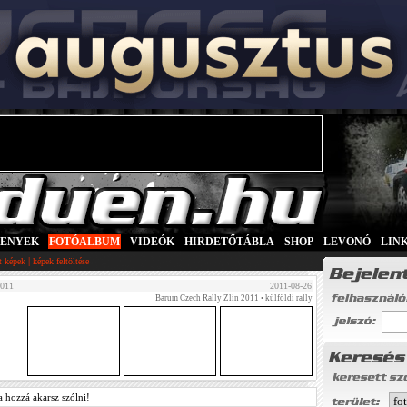
SENYEK
|
FOTÓALBUM
|
VIDEÓK
|
HIRDETŐTÁBLA
|
SHOP
|
LEVONÓ
|
LIN
|
tt képek
képek feltöltése
2011
2011-08-26
Barum Czech Rally Zlin 2011
• külföldi rally
a hozzá akarsz szólni!