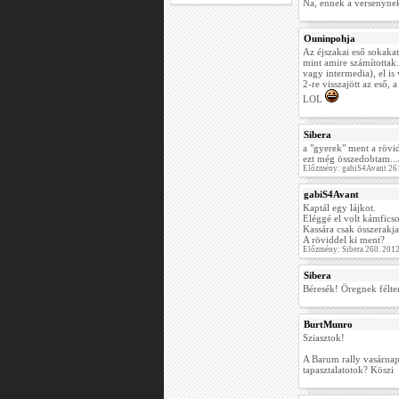
Na, ennek a versenynek 
Ouninpohja
Az éjszakai eső sokakat
mint amire számítottak.
vagy intermedia), el i
2-re visszajött az eső,
LOL
Sibera
a "gyerek" ment a rövidd
ezt még összedobtam...
Előzmény: gabiS4Avant 26
gabiS4Avant
Kaptál egy lájkot.
Eléggé el volt kámfics
Kassára csak összerakja.
A röviddel ki ment?
Előzmény: Sibera 260. 201
Sibera
Béresék! Öregnek félteng
BurtMunro
Sziasztok!
A Barum rally vasárnap
tapasztalatotok? Köszi