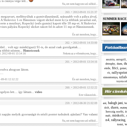
is csúnya vége lett...
Na, ezt nem hagyom szó nélkül...
263. • 2012-09-01 15:21:37
 megzavart, mellényúltak a gumiválasztásnál, szárazabb volt a pálya jóval,
SUMMER RACE N
 A Slušovice 1-re Hänninen vágott slickel ment ki (a többiek javarészt eső,
s verte a mezőnyt, Kopecký (esős gumin) kapott tőle 18 mp-et. A Slušovice
 a vizes pályára Kopecký slicket rakott fel és adott 11 mp-et Hänninennek.
Én azt mondom, hogy...
262. • 2012-09-01 14:33:00
el... volt egy másik(igazi) S1-is, de azzal csak gurulgattak....
a többit néztem...
Historicosok
1. 2012-09-01 13:54:16
Nekem az a véleményem, hogy...
,
ausztria
autogrill
261. • 2012-09-01 13:54:16
du
,
,
drtrophy
duen
frici
etele
,
,
gemer
orodva ahogyan látom.
rallysprin
,
...
vb
szla
,
simontornya
2-09-01 12:52:22
Én azt mondom, hogy...
toyota cel
260. • 2012-09-01 12:52:22
elyes lett.... így láttam...
video
Erre válaszolok...
balogh jani
asi
,
,
259. • 2012-08-30 21:02:09
bo
duen
,
,
eszte
drift
herczig norbi
,
i
i napján melyik gyorsaságit és nézői pontot tudnátok ajánlani? Van valami
miskolc
,
,
mafc
n4
rallyracing
,
,
Na, ezt nem hagyom szó nélkül...
w
tomi
,