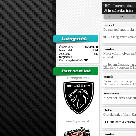
IRC - Intercontinent
Új hozzászólás írása
|<
<<
<
hiszek1
De szerepel más is aki 
ui. Ők meg azért veszte
Összes oldal:
855991711
Sandro
Napi oldal:
81561
Nincs valami olyan sza
Jelenleg:
880
Regisztrált:
0
elindul?
Online regisztráltak:
Ha jól emlékszem, Turán
Előzmény: erosmester 271.
szmoli
kiemelt partnerünk :
Barum után is hiányoz
Előzmény: erosmester 271.
erosmester
Nincsenek fenn a tabel
DuEn
Gratulálunk a Vizin-Zs
további partnereink :
ITT található a verse
Sandro