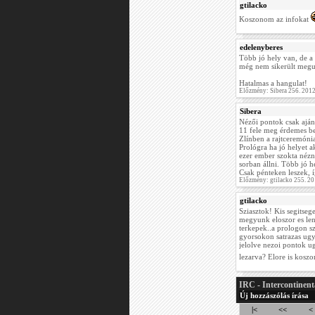
gtilacko
Koszonom az infokat
edelenyberes
Több jó hely van, de a
még nem sikerült meg
Hatalmas a hangulat!
Előzmény: Sibera 256. 201
Sibera
Nézői pontok csak aján
11 fele meg érdemes b
Zlínben a rajtceremónia.
Prológra ha jó helyet a
ezer ember szokta nézni
sorban állni. Több jó 
Csak pénteken leszek, 
Előzmény: gtilacko 255. 2
gtilacko
Sziasztok! Kis segitseg
megyunk eloszor es le
terkepek..a prologon s
gyorsokon satrazas ugy
jelolve nezoi pontok ug
lezarva? Elore is kosz
IRC - Intercontinent
Új hozzászólás írása
|<
<<
<