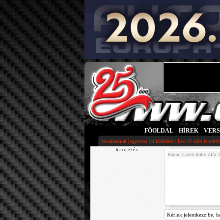
FŐOLDAL
|
HÍREK
|
VER
|
|
|
fotoalbumok
egysoros
ti küldtétek
Evo IV előtt feltöltö
h i r d e t é s
Barum Czech Rally Zlín 
Kérlek jelentkezz be, h