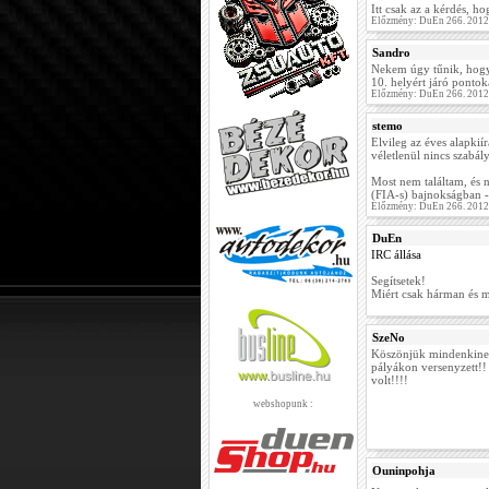
Itt csak az a kérdés, h
Előzmény: DuEn 266. 2012
Sandro
Nekem úgy tűnik, hogy 
10. helyért járó pontok
Előzmény: DuEn 266. 2012
stemo
Elvileg az éves alapkií
véletlenül nincs szabál
Most nem találtam, és n
(FIA-s) bajnokságban -
Előzmény: DuEn 266. 2012
DuEn
IRC állása
Segítsetek!
Miért csak hárman és m
SzeNo
Köszönjük mindenkinek
pályákon versenyzett!! 
volt!!!!
webshopunk :
Ouninpohja