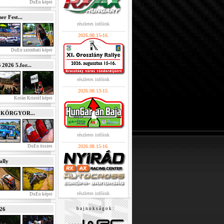
DuEn képei
r Fest...
részletes infóink
2026.08.15-16.
DuEn szombati képei
026 5.for...
részletes infóink
2026.08.13-15.
Kotán Kristóf képei
e KÖRGYOR...
részletes infóink
DuEn összes
2026.08.15-16.
lly
részletes infóink
DuEn képei
026
b a j n o k s á g o k :