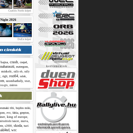
Csatlós Norbi képei
ight 2026
DuEn képei
crash
,
bajna
,
,
,
csepel
naharaszti
,
,
k e d v e n c e i n k
esztergom
,
miskolc
,
,
rally ob
rally
t
rozi64
,
,
,
,
rigli
salak
lom
,
szombathely
,
,
teszt
,
zsiros
ica gts
,
,
roznaki tibi
bujdos miki
,
,
,
,
rgom
fabia
grepton
evo
tiner
,
king of europe
,
,
,
mitsubishi lancer
murva
skoda
,
,
,
turi
rte
s2000
ald4tel
wrc
,