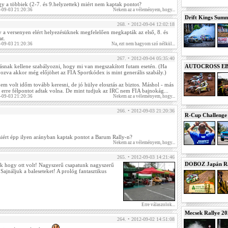
ogy a többiek (2-7. és 9.helyzettek) miért nem kaptak pontot?
-09-03 21:20:36
Nekem az a véleményem, hogy...
Drift Kings Summe
268. • 2012-09-04 12:02:18
a versenyen elért helyezésüknek megfelelően megkapták az első, 8. és
at.
-09-03 21:20:36
Na, ezt nem hagyom szó nélkül...
267. • 2012-09-04 05:35:40
rásnak kellene szabályozni, hogy mi van megszakított futam esetén. (Ha
AUTOCROSS EB 2
yozva akkor még előjöhet az FIA Sportkódex is mint generális szabály.)
em volt időm tovább keresni, de jó hülye elosztás az biztos. Máshol - más
 erre félpontot adtak volna. De mint tudjuk az IRC nem FIA bajnokág...
-09-03 21:20:36
Nekem az a véleményem, hogy...
266. • 2012-09-03 21:20:36
R-Cup Challeng
iért épp ilyen arányban kaptak pontot a Barum Rally-n?
Nekem az a véleményem, hogy...
265. • 2012-09-03 14:21:46
DOBOZ Japán Ra
 hogy ott volt! Nagyszerű csapatunk nagyszerű
Sajnáljuk a baleseteket! A prológ fantasztikus
Erre válaszolok...
Mecsek Rallye 2
264. • 2012-09-02 14:51:08