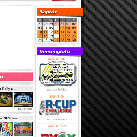
H
K
Sz
Cs
P
Sz
V
27
28
29
30
31
01
02
03
04
05
06
07
08
09
10
11
12
13
14
15
16
17
18
19
20
21
22
23
24
25
26
27
28
29
30
2026.08.07-11.
Rally a ...
részletes infóink
2026.08.09.
DuEn képei
2026 tesz...
részletes infóink
2026.08.07-09.