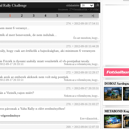
al Rally Challenge
oldalanként
|
összesen: 274 hozzászólás • 14 oldal
1
2
3
4
5
>
>>
>|
274. • 2012-09-18 17:54:11
nem ment 6 versenyt...
tték el mert beneveztek, de nem indultak...
Én azt mondom, hogy...
273. • 2012-09-18 15:44:20
bály, hogy csak azt értékelik a bajnokságban, aki minimum 6 versenyen
 Friciék is ilyesmi szabály miatt veszítették el vb-pontjaikat tavaly.
 2012-09-17 20:33:51
Nekem az a véleményem, hogy...
272. • 2012-09-18 12:29:17
tak azok az emberek akiknek nem volt még pontjuk.
 2012-09-17 20:33:51
Nekem az a véleményem, hogy...
DOBOZ Sardegna 
271. • 2012-09-17 20:33:51
lán a Vizinék,vajon miért?
Nekem az a véleményem, hogy...
270. • 2012-09-16 21:03:27
iros párosnak a Yalta Rally-n elért eredményéhez!
METABOND Kupa 
ny végeredménye
Erre válaszolok...
269. • 2012-09-04 12:07:33