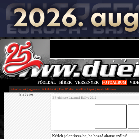
FŐOLDAL
|
HÍREK
|
VERSENYEK
|
FOTÓALBUM
|
VID
|
|
|
|
fotoalbumok
egysoros
ti küldtétek
Evo IV előtt feltöltött képek
képek feltöltése
h i r d e t é s
BP ultimate Lavanttal Rallye 2012
Kérlek jelentkezz be, ha hozzá akarsz szólni!