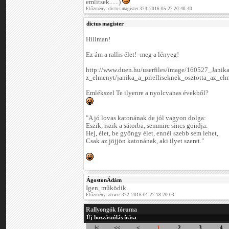
említsek......)
Előzmény: dictus magister 374. 2016-05-27 20:40:40
dictus magister
Hillman!
Ez ám a rallis élet! -meg a lényeg!
http://www.duen.hu/userfiles/image/160527_Jani
z_elmenyt/janika_a_pirelliseknek_osztotta_az_el
Emlékszel Te ilyenre a nyolcvanas évekből?
"A jó lovas katonának de jól vagyon dolga:
Eszik, iszik a sátorba, semmire sincs gondja.
Hej, élet, be gyöngy élet, ennél szebb sem lehet,
Csak az jöjjön katonának, aki ilyet szeret."
ÁgostonÁdám
Igen, működik.
Előzmény: atiwrc 372. 2016-01-27 18:20:03
Rallyongók fóruma
Új hozzászólás írása
|<
<<
<
1
2
3
4