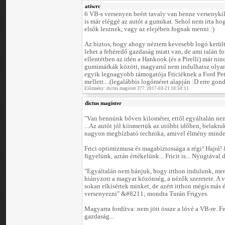
atiwrc
6 VB-s versenyen beért tavaly van benne versenykil
is már eléggé az autót a gumikat. Sehol nem írta h
elsők lesznek, vagy az elejében fognak menni :)
Az biztos, hogy ahogy néztem kevesebb logó került f
lehet a fehéredő gazdaság miatt van, de ami talán f
ellentétben az idén a Hankook (és a Pirelli) már ninc
gumimárkák között, magyarul nem indulhatsz olyan
egyik legnagyobb támogatója Friciéknek a Ford Pet
mellett....(legalábbis logóméret alapján :D erre gon
Előzmény: dictus magister 377. 2017-03-21 18:50:11
dictus magister
"Van bennünk bőven kilométer, ettől egyáltalán nem
...Az autót jól kiismertük az utóbbi időben, belakt
nagyon megbízható technika, amivel élmény minden
Frici optimizmusa és magabiztossága a régi! Hajrá
figyelünk, aztán értékelünk... Fricit is... Nyugtával 
"Egyáltalán nem bánjuk, hogy itthon indulunk, me
hiányzott a magyar közönség, a nézők szeretete. A 
sokan elkísértek minket, de azért itthon mégis más 
versenyezni" &#8211; mondta Turán Frigyes.
Magyarra fordítva: nem jött össze a lóvé a VB-re. F
gazdaság...