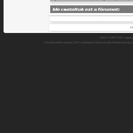
v
DuEn © 1999-2026 •
impres
A honlap eredeti tartalma, illetve oldalainak bármilyen alkotóeleme (szöveg, ké