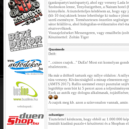
(garázspartyt/autóspartyt), ahol egy verseny Lada le
Szolnokon lenne, Tenyőszigetben, a Nairam hotel (
környékén. A tiszteletteljes kérdésem az, hogy egy j
(kb 10 óra) akinek lenne lehetősége ki tudna e jönn
szerű eseményre. Természetesen önzetlen segítségr
sátor felállítva, ahol hidegtálas-svédasztalos étel-it
résztvevőknek.
Visszajelzéseket Messengeren, vagy emailbeln (zo
Köszönettel: Zoltán Tiger
Quasimodo
Drift:
"...csinos csajok..." DuEn! Most ezt komolyan gond
részletezem...
Ha már a driftnél tartunk egy rallye oldalon: A ral
túra verseny. Kíváncsiságból a minap elmentem egy 
(AMTS 2017). Rallis szemmel ennyi pusztulat sz@rt
legtöbbje nem bírt ki 5 percet azon a teljesítménye
Ezek az autók egy dologra alkalmasak, tojásfőzésre,
A csajok meg kb. azon a színvonalon vannak, amin a
webshopunk :
zoltantiger
Tisztelettel kérdezem, hogy ebből az 1.000.000 kép
limitált kiadású puzzle-t készíttetni és a Shopban e