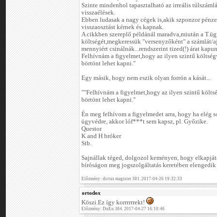
Szinte mindenhol tapasztalható az irreális túlszá
visszaélések.
Ebben ludasak a nagy cégek is,akik szponzor pénze
visszaosztást kérnek és kapnak.
A cikkben szereplő példánál maradva,miután a T.üg
költségét,megkeressük "versenyzőként" a számlát/a
mennyiért csinálnák...rendszerint tized(!) árat kapu
Felhívnám a figyelmet,hogy az ilyen szintű költségv
börtönt lehet kapni."
Egy másik, hogy nem eszik olyan forrón a kását...
""Felhívnám a figyelmet,hogy az ilyen szintű költsé
börtönt lehet kapni."
Én meg felhívom a figyelmedet arra, hogy ha elég s
ügyvédre, akkor lóf***t sem kapsz, pl. Győzike.
Questor
K and H bróker
Stb.
Sajnállak téged, dolgozol keményen, hogy elkapjáto
bíróságon meg jogszolgáltatás keretében elengedik 
Előzmény: dictus magister 381. 2017-04-26 19:32:33
ortodox
Köszi.Ez így korrrrrrekt!
Előzmény: DuEn 384. 2017-04-27 16:10:46