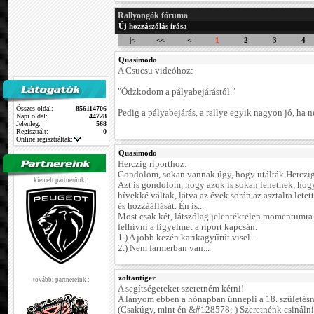
Rallyongók fóruma
Új hozzászólás írása
|<
<<
<
1
2
3
4
Quasimodo
A Csucsu videóhoz:
"Ódzkodom a pályabejárástól."
Összes oldal:
856114706
Pedig a pályabejárás, a rallye egyik nagyon jó, ha n
Napi oldal:
44728
Jelenleg:
568
Regisztrált:
0
Online regisztráltak:
Quasimodo
Herczig riporthoz:
Gondolom, sokan vannak úgy, hogy utálták Herczig N
kiemelt partnerünk :
Azt is gondolom, hogy azok is sokan lehetnek, hog
hívekké váltak, látva az évek során az asztalra letet
és hozzáállását. Én is...
Most csak két, látszólag jelentéktelen momentumra
felhívni a figyelmet a riport kapcsán.
1.) A jobb kezén karikagyűrűt visel...
2.) Nem farmerban van...
zoltantiger
további partnereink :
A segítségeteket szeretném kérni!
A lányom ebben a hónapban ünnepli a 18. születésn
(Csakúgy, mint én &#128578; ) Szeretnénk csinálni