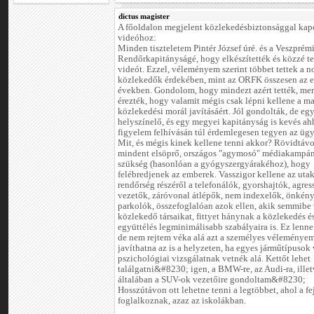
dictus magister
A főoldalon megjelent közlekedésbiztonsággal kap
videóhoz:
Minden tiszteletem Pintér József úré. és a Veszprém
Rendőrkapitányságé, hogy elkészítették és közzé tet
videót. Ezzel, véleményem szerint többet tettek a n
közlekedők érdekében, mint az ORFK összesen az e
években. Gondolom, hogy mindezt azért tették, mer
érezték, hogy valamit mégis csak lépni kellene a ma
közlekedési morál javításáért. Jól gondolták, de egy
helyszínelő, és egy megyei kapitányság is kevés ah
figyelem felhívásán túl érdemlegesen tegyen az üg
Mit, és mégis kinek kellene tenni akkor? Rövidtávo
mindent elsöprő, országos "agymosó" médiakampán
szükség (hasonlóan a gyógyszergyárakéhoz), hogy
felébredjenek az emberek. Vasszigor kellene az uta
rendőrség részéről a telefonálók, gyorshajtók, agres
vezetők, záróvonal átlépők, nem indexelők, önkén
parkolók, összefoglalóan azok ellen, akik semmibe
közlekedő társaikat, fittyet hánynak a közlekedés é
együttélés legminimálisabb szabályaira is. Ez lenn
de nem rejtem véka alá azt a személyes véleményem
javíthatna az is a helyzeten, ha egyes járműtípusok 
pszichológiai vizsgálatnak vetnék alá. Kettőt lehet
találgatni&#8230; igen, a BMW-re, az Audi-ra, ille
általában a SUV-ok vezetőire gondoltam&#8230;
Hosszútávon ott lehetne tenni a legtöbbet, ahol a fe
foglalkoznak, azaz az iskolákban.