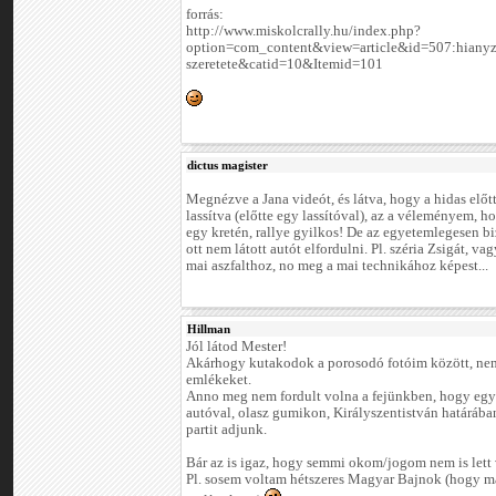
forrás:
http://www.miskolcrally.hu/index.php?
option=com_content&view=article&id=507:hianyz
szeretete&catid=10&Itemid=101
dictus magister
Megnézve a Jana videót, és látva, hogy a hidas előtt
lassítva (előtte egy lassítóval), az a véleményem, hog
egy kretén, rallye gyilkos! De az egyetemlegesen b
ott nem látott autót elfordulni. Pl. széria Zsigát, va
mai aszfalthoz, no meg a mai technikához képest...
Hillman
Jól látod Mester!
Akárhogy kutakodok a porosodó fotóim között, nem 
emlékeket.
Anno meg nem fordult volna a fejünkben, hogy egy
autóval, olasz gumikon, Királyszentistván határába
partit adjunk.
Bár az is igaz, hogy semmi okom/jogom nem is lett 
Pl. sosem voltam hétszeres Magyar Bajnok (hogy má