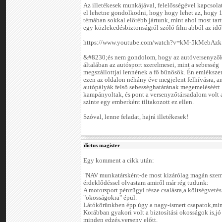
Az illetékesek munkájával, felelősségével kapcsola
el lehetne gondolkodni, hogy hogy lehet az, hogy 
témában sokkal előrébb jártunk, mint ahol most tar
egy közlekedésbiztonságról szóló film abból az idő
https://www.youtube.com/watch?v=kM-5kMebAzk
&#8230;és nem gondolom, hogy az autóversenyzők
általában az autósport szerelmesei, mint a sebesség
megszállottjai lennének a fő bűnösök. Én emlékszem
ezen az oldalon néhány éve megjelent felhívásra, 
autópályák felső sebességhatárának megemeléséért
kampányoltak, és pont a versenyzőtársadalom volt 
szinte egy emberként tiltakozott ez ellen.
Szóval, lenne feladat, hajrá illetékesek!
dictus magister
Egy komment a cikk után:
"NAV munkatársként-de most kizárólag magán szem
érdeklődéssel olvastam amiről már rég tudunk:
A motorsport pénzügyi része csalásra,a költségvetés
"okosságokra" épül.
Látókörünkben épp úgy a nagy-ismert csapatok,mint
Korábban gyakori volt a biztosítási okosságok is,jó 
minden edzés,verseny előtt.