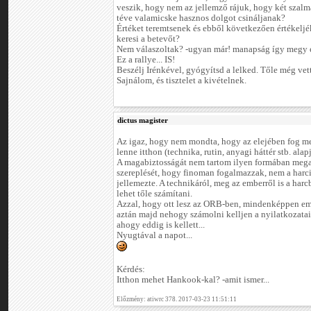
veszik, hogy nem az jellemző rájuk, hogy két szalm
téve valamicske hasznos dolgot csináljanak?
Értéket teremtsenek és ebből következően értékeljé
keresi a betevőt?
Nem válaszoltak? -ugyan már! manapság így megy e
Ez a rallye... IS!
Beszélj Irénkével, gyógyítsd a lelked. Tőle még vet
Sajnálom, és tisztelet a kivételnek.
dictus magister
Az igaz, hogy nem mondta, hogy az elejében fog men
lenne itthon (technika, rutin, anyagi háttér stb. alap
A magabiztosságát nem tartom ilyen formában mega
szereplését, hogy finoman fogalmazzak, nem a harc
jellemezte. A technikáról, meg az emberről is a har
lehet tőle számítani.
Azzal, hogy ott lesz az ORB-ben, mindenképpen eme
aztán majd nehogy számolni kelljen a nyilatkozatai
ahogy eddig is kellett...
Nyugtával a napot...
Kérdés:
Itthon mehet Hankook-kal? -amit ismer...
Előzmény: atiwrc 378. 2017-03-23 11:51:11