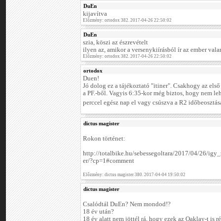
DuEn
kijavítva
Előzmény: ortodox 382. 2017-04-26 22:50:02
DuEn
szia, köszi az észrevételt
ilyen az, amikor a versenykiírásból ír az ember valam
Előzmény: ortodox 382. 2017-04-26 22:50:02
ortodox
Duen!
Jó dolog ez a tájékoztató "itiner". Csakhogy az els
a PF.-ből. Vagyis 6:35-kor még biztos, hogy nem le
perccel egész nap el vagy csúszva a R2 időbeosztás
dictus magister
Rokon történet:
http://totalbike.hu/sebessegoltara/2017/04/26/ig
er/?cp=1#comment
Előzmény: dictus magister 380. 2017-04-04 19:50:02
dictus magister
Csalódtál DuEn? Nem mondod!?
18 év után?
18 év alatt nem jöttél rá, hogy ezek az Oaklay-t is r