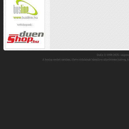
webshopunk :
DuEn © 1999-2026 •
impres
A honlap eredeti tartalma, illetve oldalainak bármilyen alkotóeleme (szöveg, ké