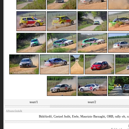
teszt/1
teszt/2
Albumcímkék
Bükfürdő
,
Czeizel Judit
,
Etele
,
Maurizio Barzaghi
,
ORB
,
rally ob
,
r