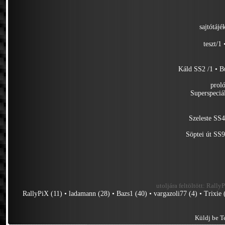
sajtótájé
teszt/1
Káld SS2 /1
•
B
prol
Superspeciá
Szeleste SS4
Söptei út SS9
utoljára feltöltött:
RallyP
RallyPiX (11)
•
ladamann (28)
•
Bazs1 (40)
•
vargazoli77 (4)
•
Trixie 
Küldj be Te