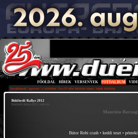
FŐOLDAL
|
HÍREK
|
VERSENYEK
|
FOTÓALBUM
|
VID
|
|
|
|
fotoalbumok
egysoros
ti küldtétek
Evo IV előtt feltöltött képek
képek feltöltése
Bükfürdő Rallye 2012
Bükfürdő Rallye 2012
• rally ob
Maurizio Barzaghi
Bútor Robi crash
•
keddi teszt
•
pénteki