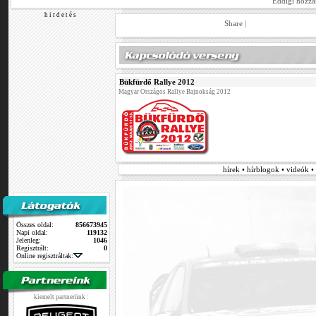
Eddigi hozzá
h i r d e t é s
Share
|
Bükfürdő Rallye 2012
Magyar Országos Rallye Bajnokság 2012
hírek • hírblogok • videók 
Összes oldal:
856673945
Napi oldal:
119132
Jelenleg:
1046
Regisztrált:
0
Online regisztráltak:
kiemelt partnerünk :