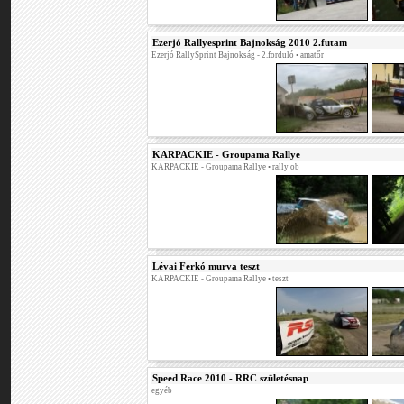
Ezerjó Rallyesprint Bajnokság 2010 2.futam
Ezerjó RallySprint Bajnokság - 2.forduló
• amatőr
KARPACKIE - Groupama Rallye
KARPACKIE - Groupama Rallye
• rally ob
Lévai Ferkó murva teszt
KARPACKIE - Groupama Rallye
• teszt
Speed Race 2010 - RRC születésnap
egyéb