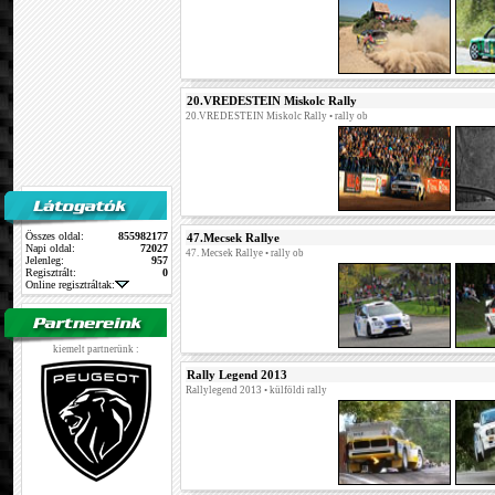
20.VREDESTEIN Miskolc Rally
20.VREDESTEIN Miskolc Rally
• rally ob
Összes oldal:
855982177
47.Mecsek Rallye
Napi oldal:
72027
47. Mecsek Rallye
• rally ob
Jelenleg:
957
Regisztrált:
0
Online regisztráltak:
kiemelt partnerünk :
Rally Legend 2013
Rallylegend 2013
• külföldi rally