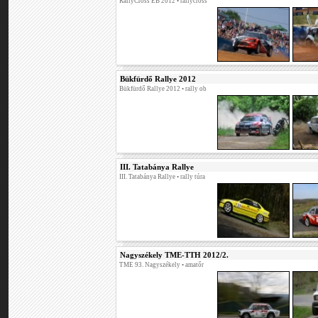
RallyCross EB 2012
• rallycross
Bükfürdő Rallye 2012
Bükfürdő Rallye 2012
• rally ob
III. Tatabánya Rallye
III. Tatabánya Rallye
• rally túra
Nagyszékely TME-TTH 2012/2.
TME 93. Nagyszékely
• amatőr