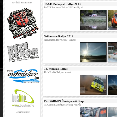
további partnereink :
TAXI4 Budapest Rallye 2013
TAXI4 Budapest Rallye 2013
• rally ob
Szilveszter Rallye 2012
Szilveszter Rallye 2012
• amatőr
16. Mikulás Rallye
16. Mikulás Rallye
• amatőr
IV. GARMIN Élményosztó Nap
IV. Garmin Élményosztó Nap
• egyéb
webshopunk :