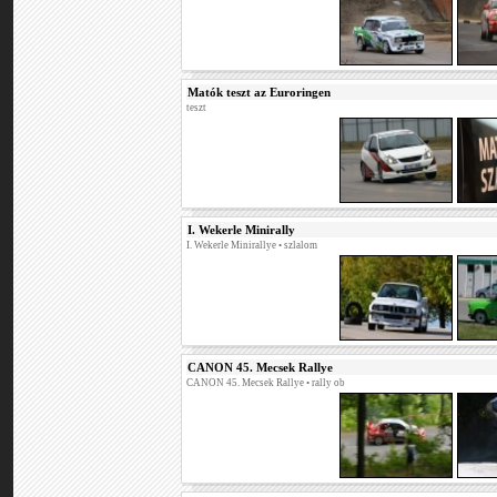
Matók teszt az Euroringen
teszt
I. Wekerle Minirally
I. Wekerle Minirallye
• szlalom
CANON 45. Mecsek Rallye
CANON 45. Mecsek Rallye
• rally ob