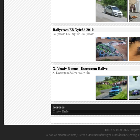
Rallycross EB Nyirád 2010
Rallycross EB - Nyirád
• rallycross
X. Ventiv Group - Esztergom Rallye
X. Esztergom Rallye
• rally túra
Keresés
Címke:
Etele
DuEn © 1999-2026 •
impres
A honlap eredeti tartalma, illetve oldalainak bármilyen alkotóeleme (szöveg, ké