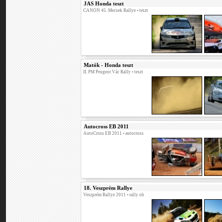
JAS Honda teszt
CANON 45. Mecsek Rallye
• teszt
Matók - Honda teszt
II. PM Peugeot Vác Rally
• teszt
Autocross EB 2011
AutoCross EB 2011
• autocross
18. Veszprém Rallye
Veszprém Rallye 2011
• rally ob