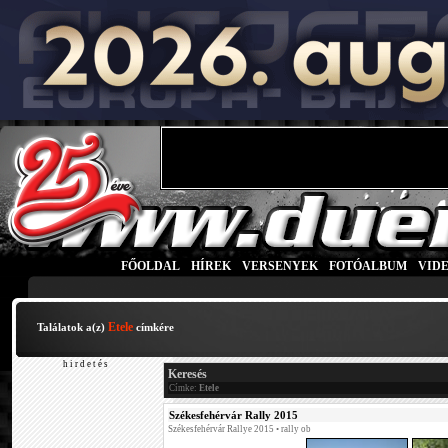
FŐOLDAL
|
HÍREK
|
VERSENYEK
|
FOTÓALBUM
|
VID
Etele
Találatok a(z)
címkére
h i r d e t é s
Keresés
Címke:
Etele
Székesfehérvár Rally 2015
Székesfehérvár Rallye 2015
• rally ob