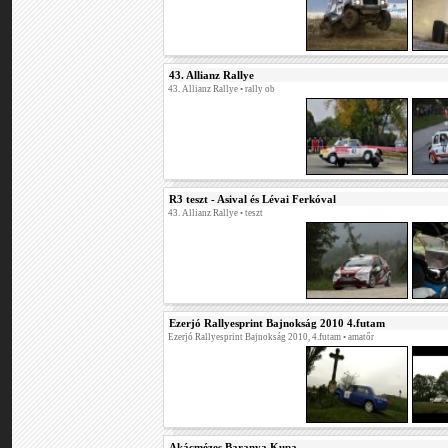
43. Allianz Rallye
43. Allianz Rallye
• rally ob
R3 teszt - Asival és Lévai Ferkóval
43. Allianz Rallye
• teszt
Ezerjó Rallyesprint Bajnokság 2010 4.futam
Ezerjó Rallyesprint Bajnokság 2010, 4.futam
• amatőr
Akácmézes Baranya Kupa