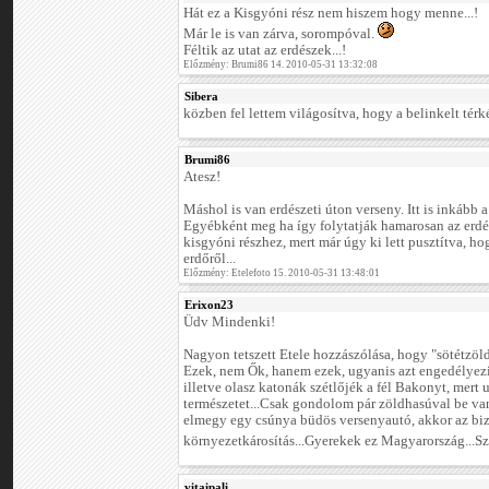
Hát ez a Kisgyóni rész nem hiszem hogy menne...!
Már le is van zárva, sorompóval.
Féltik az utat az erdészek...!
Előzmény: Brumi86 14. 2010-05-31 13:32:08
Sibera
közben fel lettem világosítva, hogy a belinkelt térk
Brumi86
Atesz!
Máshol is van erdészeti úton verseny. Itt is inkább a
Egyébként meg ha így folytatják hamarosan az erdé
kisgyóni részhez, mert már úgy ki lett pusztítva, 
erdőről...
Előzmény: Etelefoto 15. 2010-05-31 13:48:01
Erixon23
Üdv Mindenki!
Nagyon tetszett Etele hozzászólása, hogy "sötétzölde
Ezek, nem Ők, hanem ezek, ugyanis azt engedélyezi
illetve olasz katonák szétlőjék a fél Bakonyt, mert 
természetet...Csak gondolom pár zöldhasúval be van
elmegy egy csúnya büdös versenyautó, akkor az bi
környezetkárosítás...Gyerekek ez Magyarország...S
vitaipali