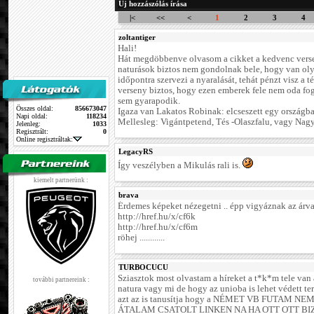
Új hozzászólás írása
|<
<<
<
1
2
3
4
zoltantiger
Hali!
Hát megdöbbenve olvasom a cikket a kedvenc versen
naturások biztos nem gondolnak bele, hogy van olya
időpontra szervezi a nyaralását, tehát pénzt visz a 
verseny biztos, hogy ezen emberek fele nem oda fog
sem gyarapodik.
Összes oldal:
856673047
Igaza van Lakatos Robinak: elcseszett egy országb
Napi oldal:
118234
Mellesleg: Vigántpetend, Tés -Olaszfalu, vagy Na
Jelenleg:
1033
Regisztrált:
0
Online regisztráltak:
LegacyRS
Így veszélyben a Mikulás rali is.
kiemelt partnerünk :
brava
Érdemes képeket nézegetni .. épp vigyáznak az árval
http://href.hu/x/cf6k
http://href.hu/x/cf6m
röhej ............
TURBOCUCU
Sziasztok most olvastam a híreket a t*k*m tele va
további partnereink :
natura vagy mi de hogy az unioba is lehet védett te
azt az is tanusítja hogy a NÉMET VB FUTAM 
ÁTALAM CSATOLT LINKEN NA HA OTT OTT B