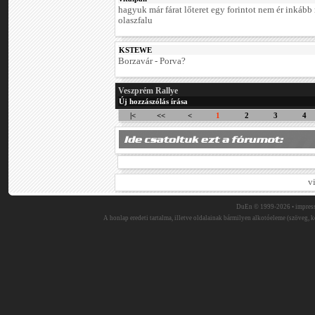
hagyuk már fárat lőteret egy forintot nem ér inkább
olaszfalu
KSTEWE
Borzavár - Porva?
Veszprém Rallye
Új hozzászólás írása
|<
<<
<
1
2
3
4
v
DuEn © 1999-2026 •
impres
A honlap eredeti tartalma, illetve oldalainak bármilyen alkotóeleme (szöveg, ké