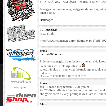
TISZTASÁGRA RÁADÁSUL SZERINTEM MAGÁN
A magyar katonaság meg hadgyakorlat na hagyuk m
tehát a link.
Neumagen
TURBOCUCU
ja ez a link
http://www.neumagen-dhron.de/index.php?pid=10
brava
natura2000 térkép
Érdemes csemegézni a térképen ... nekem elég kaotik
- a naturás területek kijelölése is
az osztrákokra pl. nem vonatkoznak ugyanazok a sz
mit védeni ?
Előzmény: TURBOCUCU 5. 2010-05-30 21:05:59
brava
Jah .. közben megnéztem 1-2 helyszínt ...
webshopunk :
A s***dínia rally és a San Remo is naturás területek
ahogy elnézem a 7végi portugál vb-futam is .. akko
Sibera