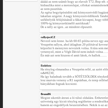
ááááá az nem számít hogy az elavult T72, Bnp stb.
hidraulika mint a motorolajat, célokat semmisítene
az nem pusztítás.
Az egész begyöpösödött mű környezetvédő bagázst 
lakatlan szigetre. A nagy környezetvédőknek Tatab
székhelyük felújításánál a fákat kicsapni, hogy tö
100%-ig környezetkímélő autóiknak!
De a rally az igen...az mindent elpusztít.
rallysjociCZ
Nevező sem lenne. ha kb 60-65 pilóta nevez egy asz
Veszprém rallyra, ahol átlagban 20 pilótával keveseb
képzelni h mennyien neveztek volna. A túra sem me
versenyző, mint a Végh Dávid nem indult volna.......
Én már azt sem hiszem el amit látok, és hallok.........
Etelefoto
Ha tényleg elmaradna a Veszprém rellé, az azért előr
is&#8230;
Ha így haladnak tovább a SÖTÉTZÖLDEK ténykedés
lesz murvás verseny a R1 naptárban, és terep rellése
bányákban fognak kocsizni.
Brumi86
Megint sikerült átesni a ló túlsó oldalára. Érthetetle
szövetség egy kicsit tényleg segíthetne a rendezőkn
hanem az engedélyek beszerzésében. Nekik is az az