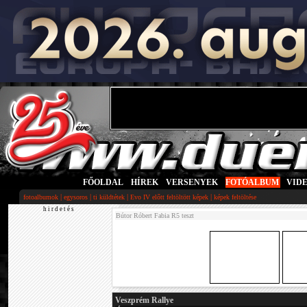
FŐOLDAL
|
HÍREK
|
VERSENYEK
|
FOTÓALBUM
|
VID
|
|
|
|
fotoalbumok
egysoros
ti küldtétek
Evo IV előtt feltöltött képek
képek feltöltése
h i r d e t é s
Bútor Róbert Fabia R5 teszt
Veszprém Rallye