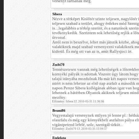
versenyt tartsanak meg.
Sibera
Nézve a térképet Kislőtér szinte teljesen, nagylőtér 
teljesen szabad a terület, ahogy érdekes mód Szentg
is....legalábbis a térkép szerint, és a naturások szer
tevékenykedik. Szerintem sok lehetőség rejlik a lő
útvonal.
Arról nem is beszélve, lehet más játszik közbe, ahogy
valakiknek majd szabad versenyezni valakiknek me
kiderül. És még ott van az is, amit Rallysjoci írt.
Zsolti70
Természetesen vannak még lehetőségek a lőterekb
kornyéki pályák is adottak.Viszont úgy látom hogy
talajú irányába mozdulnak.Ha már két napos versen
miért is nem lehetne az első nap aszfalt a második
napon.Persze Sibera kollégának abban igaz van hog
lehetnek a hátérben.Olyanok akiknek teljesen mind
mezőny.
Előzmény: Sibera 12. 2010-05-31 11:36:06
Brumi86
Vegyestalajú versenynek milyen jó lenne pl.: hétház
olaszfalu és még egy környékbeli aszfaltos pálya e
vigántpetend lefelé, szőc, szentgál-úrkút...
Előzmény: Zsolti70 13. 2010-05-31 13:04:57
Etelefoto