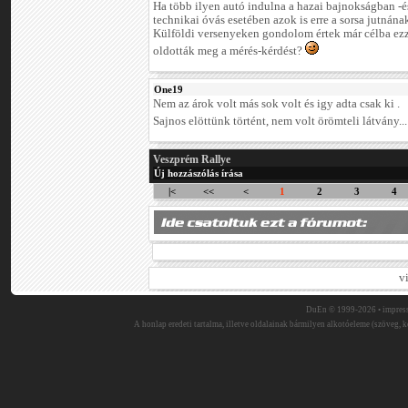
Ha több ilyen autó indulna a hazai bajnokságban -
technikai óvás esetében azok is erre a sorsa jutnána
Külföldi versenyeken gondolom értek már célba ezze
oldották meg a mérés-kérdést?
One19
Nem az árok volt más sok volt és igy adta csak ki .
Sajnos elöttünk történt, nem volt örömteli látvány..
Veszprém Rallye
Új hozzászólás írása
|<
<<
<
1
2
3
4
v
DuEn © 1999-2026 •
impres
A honlap eredeti tartalma, illetve oldalainak bármilyen alkotóeleme (szöveg, ké