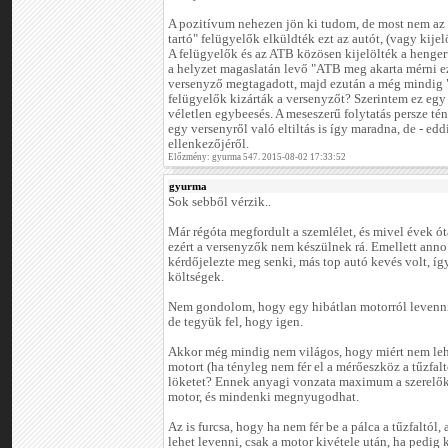
A pozitívum nehezen jön ki tudom, de most nem az 
tartó" felügyelők elküldték ezt az autót, (vagy kijelö
A felügyelők és az ATB közösen kijelölték a hengerű
a helyzet magaslatán levő "ATB meg akarta mérni e
versenyző megtagadott, majd ezután a még mindig "
felügyelők kizárták a versenyzőt? Szerintem ez egy
véletlen egybeesés. A meseszerű folytatás persze tény
egy versenyről való eltiltás is így maradna, de - ed
ellenkezőjéről.
Előzmény: gyurma 547. 2015-08-02 17:33:52
gyurma
Sok sebből vérzik..
Már régóta megfordult a szemlélet, és mivel évek ót
ezért a versenyzők nem készülnek rá. Emellett an
kérdőjelezte meg senki, más top autó kevés volt, í
költségek.
Nem gondolom, hogy egy hibátlan motorról levenni 
de tegyük fel, hogy igen.
Akkor még mindig nem világos, hogy miért nem lehe
motort (ha tényleg nem fér el a mérőeszköz a tűzfal
löketet? Ennek anyagi vonzata maximum a szerelők
motor, és mindenki megnyugodhat.
Az is furcsa, hogy ha nem fér be a pálca a tűzfaltól,
lehet levenni, csak a motor kivétele után, ha pedig