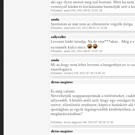
aki egy ilyen motort meg tud bontani. Mert ha nem,
versenyző kárára és kockázatára barmolják szét a ko
Előzmény: anulu 544. 2015-08-01 22:01:28
anulu
Szerintem az már nem az ellenörzést végzők dolga.
Előzmény: rallyroller 543. 2015-08-01 21:24:00
rallyroller
Levenni bárki letudja. Na de viss***akni... Még a 
nyomaték kulcs sincs.
Előzmény: anulu 542. 2015-08-01 13:07:10
anulu
Mi az,hogy nem lehet levenni a hengerfejet,ez is c
összefogatva.
Előzmény: ortodox 539. 2015-07-30 14:06:10
dictus magister
És még valami:
Nevezhetjük szappanoperának a történéseket, csakh
súlyosabb. A kérdés arról szól, hogy egy országos b
szerve, ellenőrzési rendszere, képes-e hatásköre alá
sportágban az egyik legalapvetőbb kérdéskörben, ne
meghatározásában?
Előzmény: dictus magister 540. 2015-07-30 20:12:43
dictus magister