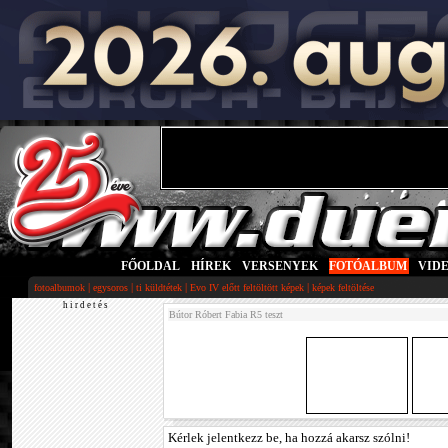
FŐOLDAL
|
HÍREK
|
VERSENYEK
|
FOTÓALBUM
|
VID
|
|
|
|
fotoalbumok
egysoros
ti küldtétek
Evo IV előtt feltöltött képek
képek feltöltése
h i r d e t é s
Bútor Róbert Fabia R5 teszt
Kérlek jelentkezz be, ha hozzá akarsz szólni!