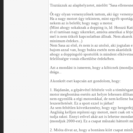
Tisztázzuk az alaphelyzetet, mielőtt "Sasa ellenesn
Őt egy olyan versenyzőnek tartom, aki úgy versenye
Ha a nagy motort úgy tekintem, mint egyéb sportág
nekem az is belefér, hogy nagy a motor.
(Mint ahogy sokaknak a dopping is, ld: Hosszú Kat
ér el tartósan nagy sikereket, amióta amerikai a férj
mel is nem titkolt kapcsolatban állnak. Nem akarok p
minimum érdekes...)
Nem Sasa az első, és nem is az utolsó, aki jogtalan e
bajom azzal van, hogy bukta esetén nem akaródzik 
ahogy a doppingoló sportolók is mindent elkövetnek
felelősségre vonás elkerülése érdekében.
Azt a mondást is ismerem, hogy a kibicnek (mondju
drága...
A konkrét eset kapcsán azt gondolom, hogy:
1. Hajdanán, a gépátvétel feltétele volt a tömítésgar
motor megbontása esetén azt helyre lehessen állíta
nem egyenlők a régi motorokkal, de nem kellene har
leszereltetését. Ez a sport ezzel is járhat!
Az sem feltétlen következmény, hogy egy hengerfej 
Angliáig kelljen repíteni egy motort, mert csak ott 
tudja rakni. Ennyi erővel akár azt is lehetne monda
(mondjuk 2000-est). Ez a csapat műszaki hátterét mi
2. Mióta divat az, hogy a bontásra kiírt csapat minős