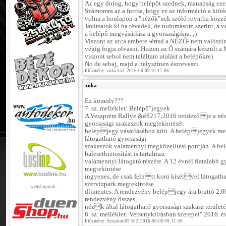
Az egy dolog, hogy belépőt szednek, manapság ezen
Számomra az a furcsa, hogy ez az információ a kiírás
volna a honlapon a "nézők"nek szóló rovatba közzét
Javítsatok ki ha tévedek, de tudomásom szerint, a 
a belépő megvásárlása a gyorsaságikra. ;)
Viszont az utca embere -értsd a NÉZŐ- nem valószínű
végig fogja olvasni. Hiszen az Ő számára készül
viszont sehol nem találtam utalást a belépőkre)
No de sebaj, majd a helyszínen észreveszi.
Előzmény: zoka 553. 2016-06-09 10:17:06
zoka
Ez komoly???
7. sz. melléklet: Belépő"jegyek
A Veszprém Rallye &#8217;2016 rendezője a néz
gyorsasági szakaszok megtekintését
belépjegy vásárlásához köti. A belépjegyek me
látogatható gyorsasági
szakaszok valamennyi megközelítési pontján. A be
balesetbiztosítást is tartalmaz
valamennyi látogató részére. A 12 évnél fiatalabb 
megtekintése
ingyenes, de csak felntt korú kísérvel látogatha
szervizpark megtekintése
webshopunk :
díjmentes. A rendezvény belépjegy ára bruttó 2.00
rendezvény összes,
nézk által látogatható gyorsasági szakasz területé
8. sz. melléklet: Versenykiírásban szerepel" 2016.
Előzmény: Sziszkoo83 552. 2016-06-06 09:11:59