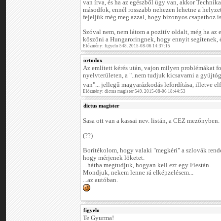
van írva, és ha az egészből ügy van, akkor Technikai
másodfok, ennél rosszabb nehezen lehetne a helyze
fejeljük még meg azzal, hogy bizonyos csapathoz is
Szóval nem, nem látom a pozitív oldalt, még ha az
köszöni a Hungaroringnek, hogy ennyit segítenek, é
Előzmény: figyelo 548. 2015-08-06 14:37:15
ortodox
Az említett kérés után, vajon milyen problémákat f
nyelvterületen, a "..nem tudjuk kicsavarni a gyújtó
van"... jellegű magyarázkodás lefordítása, illetve e
Előzmény: dictus magister 549. 2015-08-06 18:44:53
dictus magister
Sasa ott van a kassai nev. listán, a CEZ mezőnyben.
(??)
Borítékolom, hogy valaki "megkéri" a szlovák rend
hogy mérjenek löketet.
...hátha megtudjuk, hogyan kell ezt egy Fiestán.
Mondjuk, nekem lenne rá elképzelésem...
...az autóban.
figyelo
Te Gyurma!