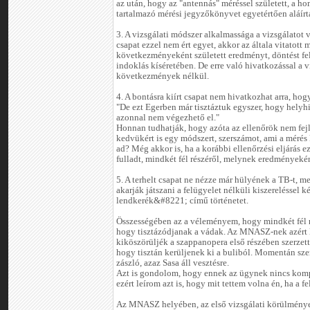
az után, hogy az "antennás" méréssel született, a h
tartalmazó mérési jegyzőkönyvet egyetértően aláírták
3. A vizsgálati módszer alkalmassága a vizsgálatot v
csapat ezzel nem ért egyet, akkor az általa vitatott 
következményeként született eredményt, döntést fe
indoklás kíséretében. De erre való hivatkozással a
következmények nélkül.
4. A bontásra kiírt csapat nem hivatkozhat arra, hog
"De ezt Egerben már tisztáztuk egyszer, hogy helyhi
azonnal nem végezhető el."
Honnan tudhatják, hogy azóta az ellenőrök nem fejle
kedvükért is egy módszert, szerszámot, ami a mérés 
ad? Még akkor is, ha a korábbi ellenőrzési eljárás e
fulladt, mindkét fél részéről, melynek eredményekén
5. A terhelt csapat ne nézze már hülyének a TB-t, 
akarják játszani a felügyelet nélküli kiszerelésse
lendkerék&#8221; című történetet.
Összességében az a véleményem, hogy mindkét fél r
hogy tisztázódjanak a vádak. Az MNASZ-nek azért 
kiköszörüljék a szappanopera első részében szerzett
hogy tisztán kerüljenek ki a buliból. Momentán sz
zászló, azaz Sasa áll vesztésre.
Azt is gondolom, hogy ennek az ügynek nincs kom
ezért leírom azt is, hogy mit tettem volna én, ha a 
Az MNASZ helyében, az első vizsgálati körülmények