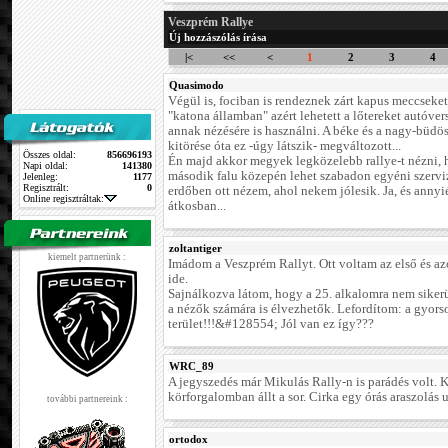
Veszprém Rallye
Új hozzászólás írása
|<
<<
<
1
2
3
4
Quasimodo
Végül is, fociban is rendeznek zárt kapus meccseket.
"katona államban" azért lehetett a lőtereket autóver
annak nézésére is használni. A béke és a nagy-büdö
kitörése óta ez -úgy látszik- megváltozott...
Összes oldal:
856696193
Én majd akkor megyek legközelebb rallye-t nézni,
Napi oldal:
141380
második falu közepén lehet szabadon egyéni szervi
Jelenleg:
1177
Regisztrált:
0
erdőben ott nézem, ahol nekem jólesik. Ja, és annyié
Online regisztráltak:
átkosban...
zoltantiger
kiemelt partnerünk :
Imádom a Veszprém Rallyt. Ott voltam az első és a
ide.
Sajnálkozva látom, hogy a 25. alkalomra nem sikerü
a nézők számára is élvezhetők. Lefordítom: a gyors
terület!!!&#128554; Jól van ez így???
WRC_89
A jegyszedés már Mikulás Rally-n is parádés volt. 
körforgalomban állt a sor. Cirka egy órás araszolás u
további partnereink :
ortodox