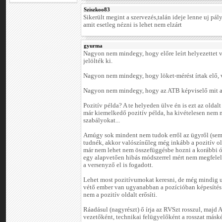
Sziszkoo83
Sikerült megint a szervezés,talán ideje lenne uj pál
amit esetleg nézni is lehet nem elzárt
gyurma
Nagyon nem mindegy, hogy előre leírt helyezettet vi
jelölték ki.
Nagyon nem mindegy, hogy löket-mérést írtak elő, 
Nagyon nem mindegy, hogy az ATB képviselő mit ad
Pozitív példa? A te helyeden ülve én is ezt az oldal
már kiemelkedő pozitív példa, ha kivételesen nem m
szabályokat...
Amúgy sok mindent nem tudok erről az ügyről (sem)
tudnék, akkor valószínűleg még inkább a pozitív ol
már nem lehet nem összefüggésbe hozni a korábbi ó
egy alapvetően hibás módszerrel mért nem megfelelő
a versenyző el is fogadott.
Lehet most pozitívumokat keresni, de még mindig u
vétő ember van ugyanabban a pozícióban képesítés n
nem a pozitív oldalt erősíti.
Ráadásul (nagyrészt) ő írja az RVSzt rosszul, majd 
vezetőként, technikai felügyelőként a rosszat másk