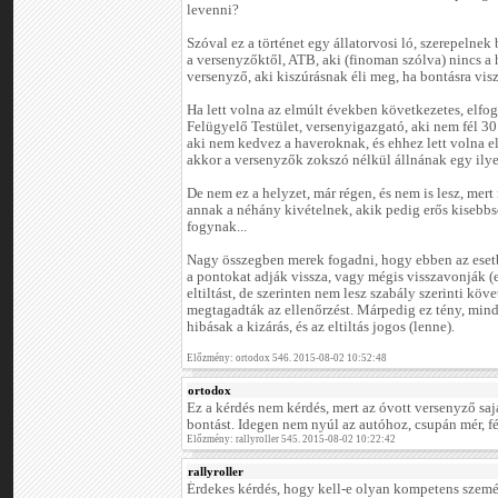
levenni?
Szóval ez a történet egy állatorvosi ló, szerepelnek
a versenyzőktől, ATB, aki (finoman szólva) nincs a 
versenyző, aki kiszúrásnak éli meg, ha bontásra visz
Ha lett volna az elmúlt években következetes, elfog
Felügyelő Testület, versenyigazgató, aki nem fél 30
aki nem kedvez a haveroknak, és ehhez lett volna e
akkor a versenyzők zokszó nélkül állnának egy ily
De nem ez a helyzet, már régen, és nem is lesz, mer
annak a néhány kivételnek, akik pedig erős kisebb
fogynak...
Nagy összegben merek fogadni, hogy ebben az esetb
a pontokat adják vissza, vagy mégis visszavonják (e
eltiltást, de szerinten nem lesz szabály szerinti k
megtagadták az ellenőrzést. Márpedig ez tény, min
hibásak a kizárás, és az eltiltás jogos (lenne).
Előzmény: ortodox 546. 2015-08-02 10:52:48
ortodox
Ez a kérdés nem kérdés, mert az óvott versenyző sajá
bontást. Idegen nem nyúl az autóhoz, csupán mér, 
Előzmény: rallyroller 545. 2015-08-02 10:22:42
rallyroller
Érdekes kérdés, hogy kell-e olyan kompetens szemé