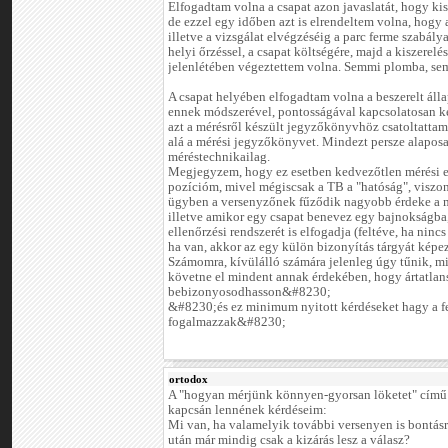
Elfogadtam volna a csapat azon javaslatát, hogy kis
de ezzel egy időben azt is elrendeltem volna, hogy a
illetve a vizsgálat elvégzéséig a parc ferme szabály
helyi őrzéssel, a csapat költségére, majd a kiszere
jelenlétében végeztettem volna. Semmi plomba, sem
A csapat helyében elfogadtam volna a beszerelt álla
ennek módszerével, pontosságával kapcsolatosan k
azt a mérésről készült jegyzőkönyvhöz csatoltattam
alá a mérési jegyzőkönyvet. Mindezt persze alapo
méréstechnikailag.
Megjegyzem, hogy ez esetben kedvezőtlen mérési 
pozícióm, mivel mégiscsak a TB a "hatóság", viszo
ügyben a versenyzőnek fűződik nagyobb érdeke a mo
illetve amikor egy csapat benevez egy bajnokságba,
ellenőrzési rendszerét is elfogadja (feltéve, ha ninc
ha van, akkor az egy külön bizonyítás tárgyát képe
Számomra, kívülálló számára jelenleg úgy tűnik, mi
követne el mindent annak érdekében, hogy ártatlan
bebizonyosodhasson&#8230;
&#8230;és ez minimum nyitott kérdéseket hagy a 
fogalmazzak&#8230;
ortodox
A "hogyan mérjünk könnyen-gyorsan löketet" című
kapcsán lennének kérdéseim:
Mi van, ha valamelyik további versenyen is bontásr
után már mindig csak a kizárás lesz a válasz?