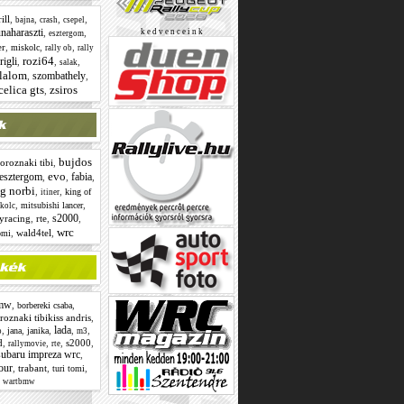
ill
,
,
,
,
bajna
crash
csepel
naharaszti
,
,
k e d v e n c e i n k
esztergom
r
,
,
,
miskolc
rally ob
rally
rozi64
rigli
,
,
,
salak
lalom
szombathely
,
,
celica gts
zsiros
,
bujdos
oroznaki tibi
,
evo
esztergom
fabia
,
,
,
ig norbi
,
,
king of
itiner
,
,
mitsubishi lancer
kolc
s2000
lyracing
,
rte
,
,
wrc
,
wald4tel
,
omi
mw
,
,
borbereki csaba
roznaki tibikiss andris
,
lada
,
,
,
,
,
jana
janika
o
m3
d
,
,
,
s2000
,
rallymovie
rte
subaru impreza wrc
,
our
,
trabant
,
,
turi tomi
,
wartbmw