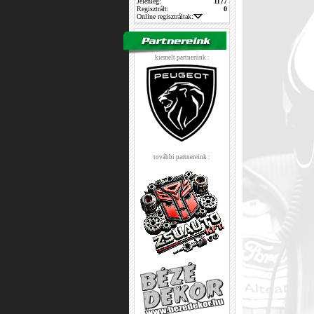
Jelenleg:
1177
Regisztrált:
0
Online regisztráltak:
kiemelt partnerünk :
további partnereink :