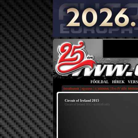
FŐOLDAL
|
HÍREK
|
VER
|
|
|
fotoalbumok
egysoros
ti küldtétek
Evo IV előtt feltöltö
Circuit of Ireland 2015
Circuit of Ireland 2015
• külföldi rally