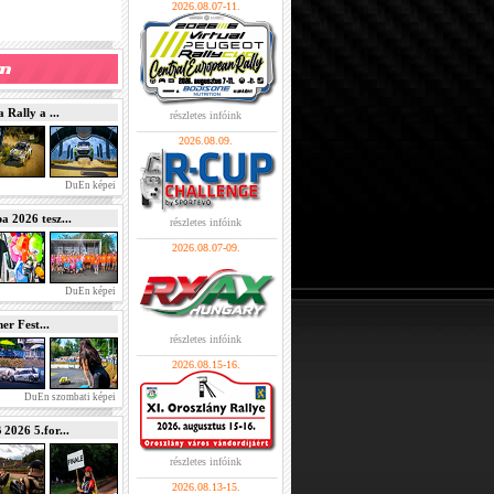
2026.08.07-11.
Rally a ...
részletes infóink
2026.08.09.
DuEn képei
2026 tesz...
részletes infóink
2026.08.07-09.
DuEn képei
r Fest...
részletes infóink
2026.08.15-16.
DuEn szombati képei
026 5.for...
részletes infóink
2026.08.13-15.