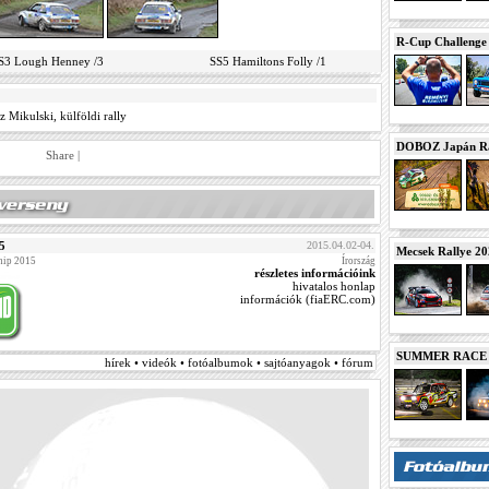
R-Cup Challeng
S3 Lough Henney /3
SS5 Hamiltons Folly /1
z Mikulski
,
külföldi rally
DOBOZ Japán Ra
Share
|
15
2015.04.02-04.
Mecsek Rallye 2
hip 2015
Írország
részletes információink
hivatalos honlap
információk (fiaERC.com)
SUMMER RACE N
hírek • videók • fotóalbumok • sajtóanyagok • fórum