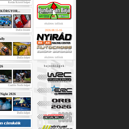
Kotán Kristóf képei
e KÖRGYOR...
részletes infóink
DuEn összes
2026.08.15-16.
lly
részletes infóink
DuEn képei
026
b a j n o k s á g o k :
Csatlós Norbi képei
ight 2026
DuEn képei