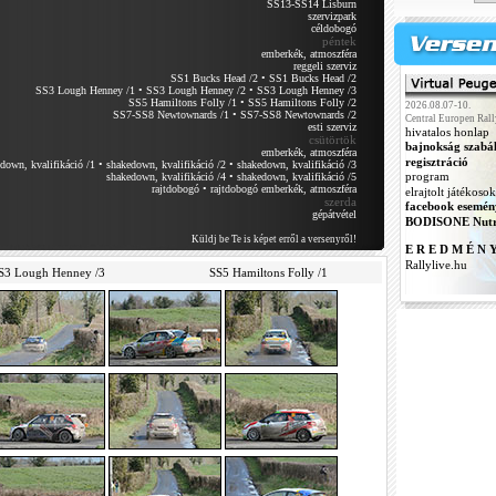
SS13-SS14 Lisburn
szervizpark
céldobogó
péntek
emberkék, atmoszféra
reggeli szerviz
SS1 Bucks Head /2
•
SS1 Bucks Head /2
SS3 Lough Henney /1
•
SS3 Lough Henney /2
•
SS3 Lough Henney /3
SS5 Hamiltons Folly /1
•
SS5 Hamiltons Folly /2
2026.08.07-10.
SS7-SS8 Newtownards /1
•
SS7-SS8 Newtownards /2
Central Europen Rall
esti szerviz
hivatalos honlap
csütörtök
bajnokság szabá
emberkék, atmoszféra
regisztráció
down, kvalifikáció /1
•
shakedown, kvalifikáció /2
•
shakedown, kvalifikáció /3
program
shakedown, kvalifikáció /4
•
shakedown, kvalifikáció /5
rajtdobogó
•
rajtdobogó emberkék, atmoszféra
elrajtolt játékosok
szerda
facebook esemén
gépátvétel
BODISONE Nutr
Küldj be Te is képet erről a versenyről!
E R E D M É N 
Rallylive.hu
S3 Lough Henney /3
SS5 Hamiltons Folly /1