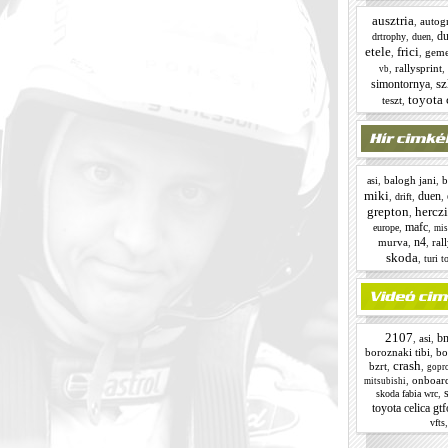
ausztria
,
autogr
du
,
,
drtrophy
duen
etele
frici
,
,
geme
,
rallysprint
,
vb
sz
simontornya
,
toyota 
teszt
,
,
balogh jani
,
b
asi
miki
duen
,
,
,
drift
grepton
hercz
,
mafc
,
,
europe
mis
n4
murva
,
,
ral
skoda
,
turi t
2107
b
,
asi
,
boroznaki tibi
,
bo
crash
bzrt
,
,
gopr
,
onboar
mitsubishi
,
skoda fabia wrc
toyota celica gtf
vfts