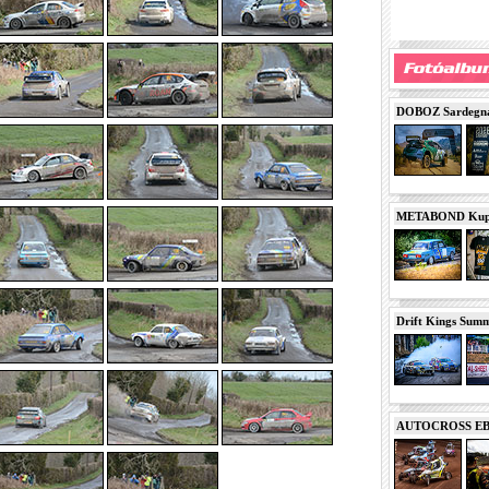
DOBOZ Sardegna 
METABOND Kupa 
Drift Kings Summe
AUTOCROSS EB 2