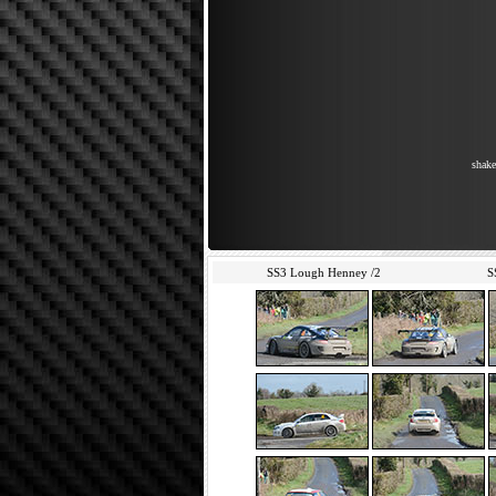
shake
SS3 Lough Henney /2
S