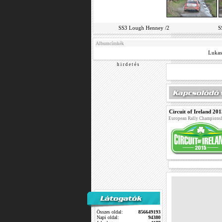
SS3 Lough Henney /2
S
Albumcímkék
Lukas
h i r d e t é s
Circuit of Ireland 20
European Rally Champions
Összes oldal:
856649193
Napi oldal:
94380