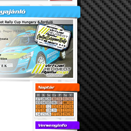
y - Peugeot 208 Rally4
lyzata
y
ition
Y E K
H
K
Sz
Cs
P
Sz
V
27
28
29
30
31
01
02
03
04
05
06
07
08
09
10
11
12
13
14
15
16
17
18
19
20
21
22
23
24
25
26
27
28
29
30