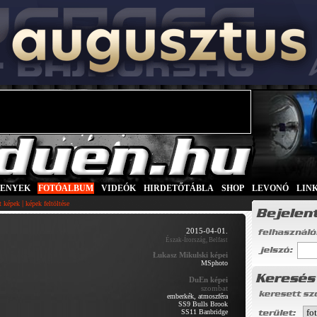
SENYEK
|
FOTÓALBUM
|
VIDEÓK
|
HIRDETŐTÁBLA
|
SHOP
|
LEVONÓ
|
LIN
|
tt képek
képek feltöltése
2015-04-01.
Észak-Írország, Belfast
Łukasz Mikulski képei
MSphoto
DuEn képei
szombat
emberkék, atmoszféra
SS9 Bulls Brook
SS11 Banbridge