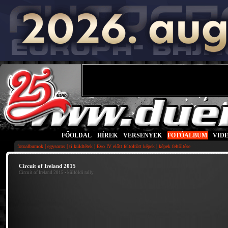
FŐOLDAL
|
HÍREK
|
VERSENYEK
|
FOTÓALBUM
|
VID
|
|
|
|
fotoalbumok
egysoros
ti küldtétek
Evo IV előtt feltöltött képek
képek feltöltése
Circuit of Ireland 2015
Circuit of Ireland 2015
• külföldi rally