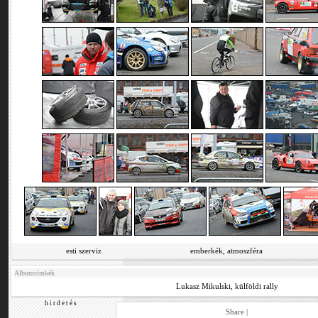
esti szerviz
emberkék, atmoszféra
Albumcímkék
Lukasz Mikulski
,
külföldi rally
h i r d e t é s
Share
|