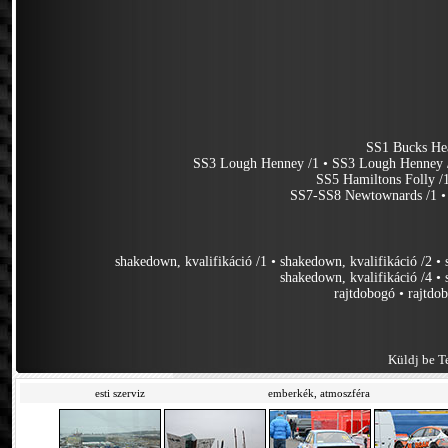
SS1 Bucks He
SS3 Lough Henney /1
•
SS3 Lough Henney 
SS5 Hamiltons Folly /
SS7-SS8 Newtownards /1
shakedown, kvalifikáció /1
•
shakedown, kvalifikáció /2
•
shakedown, kvalifikáció /4
•
rajtdobogó
•
rajtdo
Küldj be Te
esti szerviz
emberkék, atmoszféra