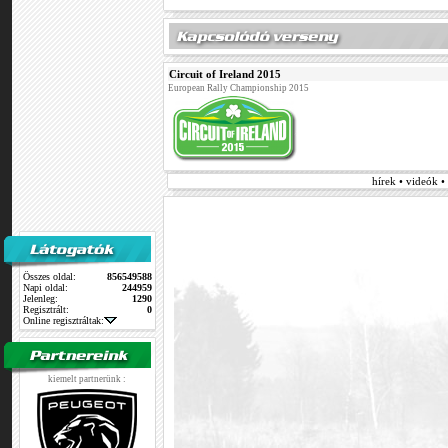
Circuit of Ireland 2015
European Rally Championship 2015
hírek • videók 
Összes oldal:
856549588
Napi oldal:
244959
Jelenleg:
1290
Regisztrált:
0
Online regisztráltak:
kiemelt partnerünk :