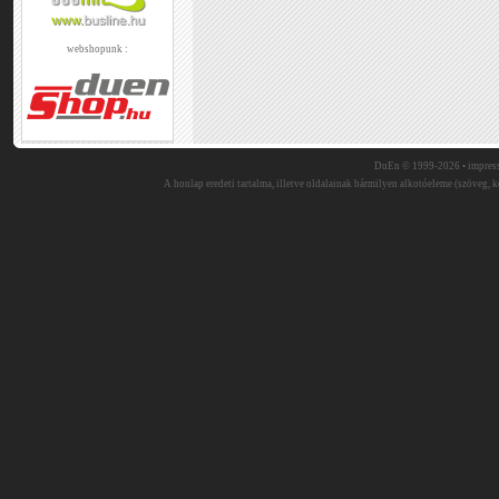
webshopunk :
DuEn © 1999-2026 •
impres
A honlap eredeti tartalma, illetve oldalainak bármilyen alkotóeleme (szöveg, ké