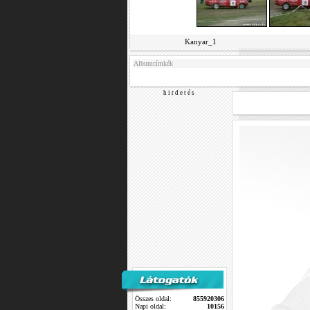
Kanyar_1
Albumcímkék
h i r d e t é s
Összes oldal:
855920306
Napi oldal:
10156