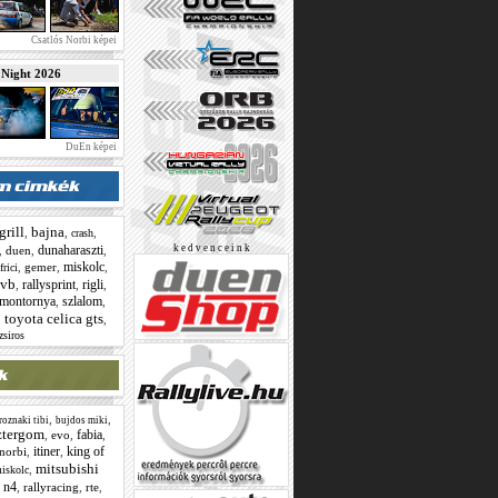
Csatlós Norbi képei
ight 2026
DuEn képei
grill
bajna
,
,
,
crash
dunaharaszti
k e d v e n c e i n k
,
duen
,
,
miskolc
,
gemer
,
,
frici
 vb
rallysprint
rigli
,
,
,
imontornya
szlalom
,
,
toyota celica gts
,
,
zsiros
,
,
roznaki tibi
bujdos miki
ztergom
fabia
,
evo
,
,
itiner
king of
 norbi
,
,
mitsubishi
,
iskolc
n4
,
,
rallyracing
,
rte
,