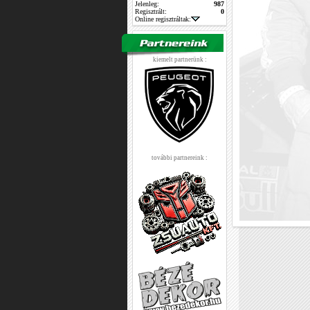
Jelenleg:
987
Regisztrált:
0
Online regisztráltak:
kiemelt partnerünk :
további partnereink :