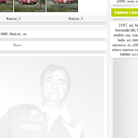
s2000
,
,
skoda
t
Kanyar_2
Kanyar_3
2107
asi
b
,
,
boroznaki tibi
,
MRY
,
Miskolc
,
rte
andris
cra
,
,
bzrt
lada
mit
,
,
m3
Share
|
,
,
s20
rallymovie
rte
subaru impreza w
trabant
,
turi 