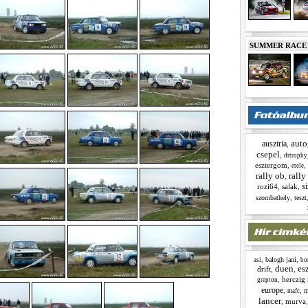
SUMMER RACE N
auto
ausztria
,
csepel
,
drtrophy
esztergom
,
,
etele
rally ob
rally
,
s
rozi64
,
salak
,
,
szombathely
teszt
,
,
balogh jani
asi
bo
duen
es
drift
,
,
,
herczig
grepton
europe
,
,
m
mafc
lancer
,
murva