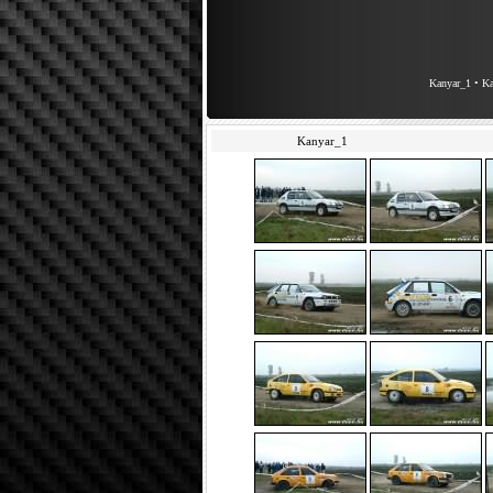
Kanyar_1
•
Ka
Kanyar_1