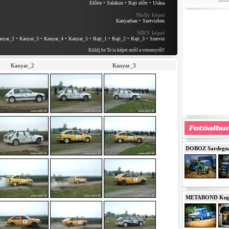
Előtte
•
Salakon
•
Rajt előtt
•
Utána
Molly képei
Kanyarban
•
Szervizben
MRY képei
nyar_2
•
Kanyar_3
•
Kanyar_4
•
Kanyar_5
•
Rajt_1
•
Rajt_2
•
Rajt_3
•
Szerviz
Küldj be Te is képet erről a versenyről!
Kanyar_2
Kanyar_3
DOBOZ Sardegna 
METABOND Kupa 