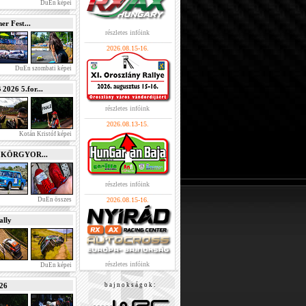
DuEn képei
r Fest...
részletes infóink
2026.08.15-16.
DuEn szombati képei
026 5.for...
részletes infóink
2026.08.13-15.
Kotán Kristóf képei
e KÖRGYOR...
részletes infóink
DuEn összes
2026.08.15-16.
lly
részletes infóink
DuEn képei
026
b a j n o k s á g o k :