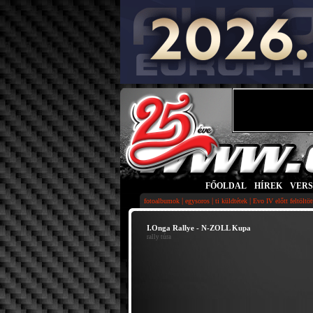
FŐOLDAL
|
HÍREK
|
VER
|
|
|
fotoalbumok
egysoros
ti küldtétek
Evo IV előtt feltöltö
I.Onga Rallye - N-ZOLL Kupa
rally túra