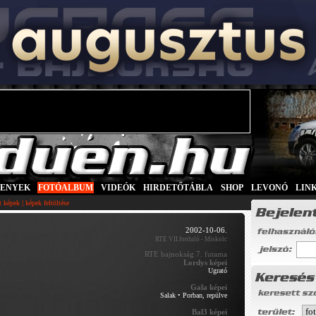
SENYEK
|
FOTÓALBUM
|
VIDEÓK
|
HIRDETŐTÁBLA
|
SHOP
|
LEVONÓ
|
LIN
|
tt képek
képek feltöltése
2002-10-06.
RTE VII.forduló - Miskolc
RTE bajnokság 7. futama
Lordys képei
Ugrató
Gala képei
Salak
•
Porban, repülve
Bal3 képei