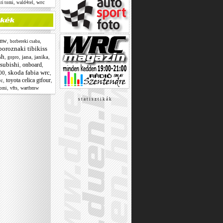
,
,
wrc
uri tomi
wald4tel
mw
,
,
borbereki csaba
boroznaki tibikiss
sh
,
,
jana
,
janika
,
gopro
subishi
onboard
,
,
skoda fabia wrc
00
,
,
toyota celica gtfour
rc
,
,
,
,
vfts
wartbmw
tomi
s t a t i s z t i k á k