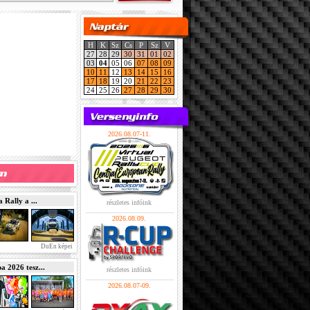
H
K
Sz
Cs
P
Sz
V
27
28
29
30
31
01
02
03
04
05
06
07
08
09
10
11
12
13
14
15
16
17
18
19
20
21
22
23
24
25
26
27
28
29
30
2026.08.07-11.
Rally a ...
részletes infóink
2026.08.09.
DuEn képei
2026 tesz...
részletes infóink
2026.08.07-09.