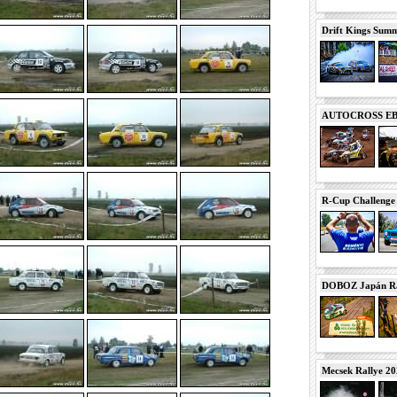
Drift Kings Summe
AUTOCROSS EB 2
R-Cup Challeng
DOBOZ Japán Ra
Mecsek Rallye 2