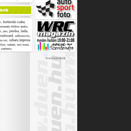
w
borbereki csaba
,
,
,
oroznaki tibikiss andris
o
janika
lada
,
,
,
,
jana
onboard
,
rallymovie
,
subaru impreza
,
bia wrc
,
,
turi tomi
,
trabant
tfour
,
wartbmw
s t a t i s z t i k á k