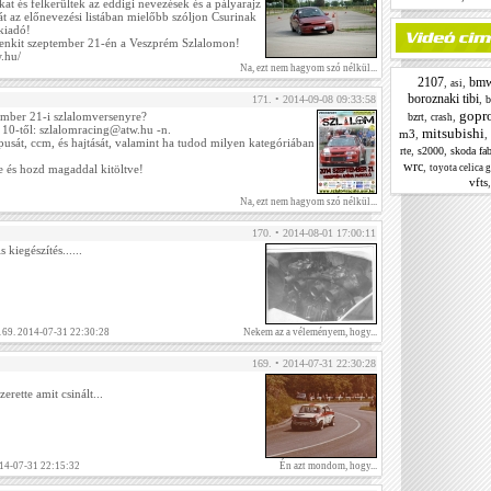
kat és felkerültek az eddigi nevezések és a pályarajz
át az előnevezési listában mielőbb szóljon Csurinak
kiadó!
denkit szeptember 21-én a Veszprém Szlalomon!
w.hu/
Na, ezt nem hagyom szó nélkül...
2107
bm
,
,
asi
boroznaki tibi
,
171. • 2014-09-08 09:33:58
b
gopr
ember 21-i szlalomversenyre?
,
,
bzrt
crash
10-től: szlalomracing@atw.hu -n.
mitsubishi
m3
,
,
pusát, ccm, és hajtását, valamint ha tudod milyen kategóriában
,
,
rte
s2000
skoda fa
wrc
,
le és hozd magaddal kitöltve!
toyota celica g
vfts
Na, ezt nem hagyom szó nélkül...
170. • 2014-08-01 17:00:11
kiegészítés......
 169. 2014-07-31 22:30:28
Nekem az a véleményem, hogy...
169. • 2014-07-31 22:30:28
zerette amit csinált...
14-07-31 22:15:32
Én azt mondom, hogy...