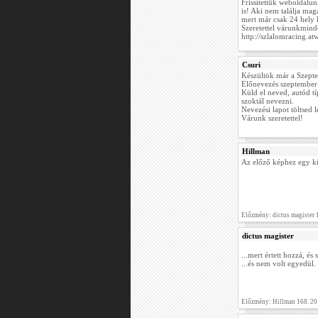
Frissítettük weboldalun
is! Aki nem találja mag
mert már csak 24 hely 
Szeretettel várunkmin
http://szlalomracing.at
Csuri
Készültök már a Szept
Előnevezés szeptember 
Küld el neved, autód tí
szoktál nevezni.
Nevezési lapot töltsed 
Várunk szeretettel!
Hillman
Az előző képhez egy kis 
Előzmény: dictus magister
dictus magister
...mert értett hozzá, és s
...és nem volt egyedül.
Előzmény: Hillman 168. 20