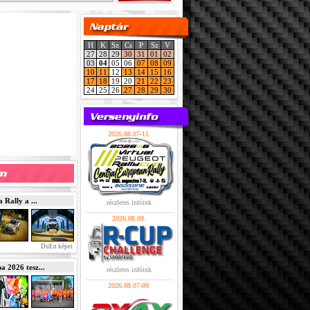
H
K
Sz
Cs
P
Sz
V
27
28
29
30
31
01
02
03
04
05
06
07
08
09
10
11
12
13
14
15
16
17
18
19
20
21
22
23
24
25
26
27
28
29
30
2026.08.07-11.
Rally a ...
részletes infóink
2026.08.09.
DuEn képei
2026 tesz...
részletes infóink
2026.08.07-09.