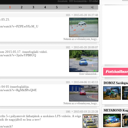
összesen: 183 hozzászólás • 10 oldal
1
2
3
4
5
>
>>
>|
183. • 2015-05-28 16:27:48
.05.25.
.com/watch?v=PZPEw9XcM_U
Nekem az a véleményem, hogy...
182. • 2015-05-20 20:09:07
lom 2015.05.17. összefoglaló videó.
.com/watch?v=3jnlwYPB8UQ
Erre válaszolok...
181. • 2015-04-06 11:43:13
DOBOZ Sardegna 
04 05 összefoglalója.
.com/watch?v=RgMkBPoQl4E
Nekem az a véleményem, hogy...
METABOND Kupa 
180. • 2015-03-19 21:23:28
lis 5-i pályatervét láthatjátok a szokásos LFS videón. A vége
ozik de nagyjából ez lesz a terv!
om/watch?