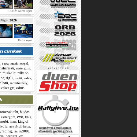
Csatlós Norbi képei
ight 2026
DuEn képei
,
,
crash
,
csepel
,
l
bajna
naharaszti
,
esztergom
,
k e d v e n c e i n k
miskolc
r
rally ob
,
,
,
int
rigli
,
,
,
salak
,
rozi64
lalom
,
szombathely
,
zsiros
 celica gts
,
oroznaki tibi
bujdos
,
evo
,
esztergom
,
,
,
fabia
king of
 norbi
,
,
itiner
skolc
,
,
mitsubishi lancer
lyracing
s2000
,
rte
,
,
,
,
tomi
wald4tel
wrc