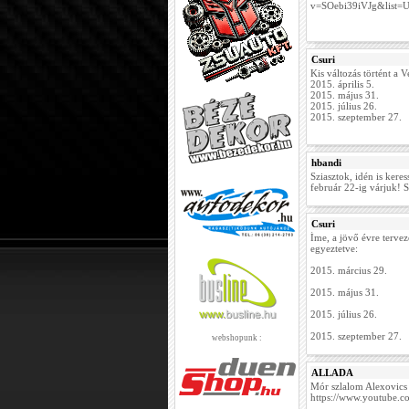
v=SOebi39iVJg&list
Csuri
Kis változás történt a 
2015. április 5.
2015. május 31.
2015. július 26.
2015. szeptember 27.
hbandi
Sziasztok, idén is kere
február 22-ig várjuk! S
Csuri
Íme, a jövő évre terve
egyeztetve:
2015. március 29.
2015. május 31.
2015. július 26.
2015. szeptember 27.
webshopunk :
ALLADA
Mór szlalom Alexovics
https://www.youtube.