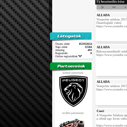
Új hozzászólás írása
|<
<<
<
ALLADA
Veszprém szlalom 2015
Összefoglaló videó.
https://www.youtube
Összes oldal:
855932654
Napi oldal:
22504
ALLADA
Jelenleg:
493
Bakonyszentlászló szla
Regisztrált:
0
https://www.youtube
Online regisztráltak:
kiemelt partnerünk :
ALLADA
Veszprém szlalom 2015 
https://www.youtube
Csuri
további partnereink :
A Veszprém Szlalom ápri
a célnál egy kicsit vált
https://www.youtube.c