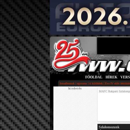
FŐOLDAL
|
HÍREK
|
VER
|
|
|
fotoalbumok
egysoros
ti küldtétek
Evo IV előtt feltöltö
h i r d e t é s
MAFC Rakparti Szlalomp
Szlalomozunk