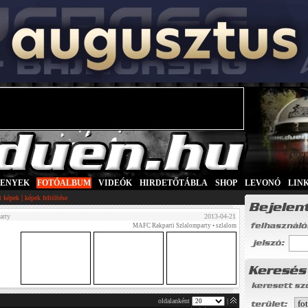
SENYEK
|
FOTÓALBUM
|
VIDEÓK
|
HIRDETŐTÁBLA
|
SHOP
|
LEVONÓ
|
LIN
|
tt képek
képek feltöltése
arty
2013-04-21
MAFC Rakparti Szlalomparty
• szlalom
oldalanként
|