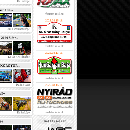
DuEn képei
r Fest...
részletes infóink
2026.08.15-16.
DuEn szombati képei
026 5.for...
részletes infóink
2026.08.13-15.
Kotán Kristóf képei
e KÖRGYOR...
részletes infóink
DuEn összes
2026.08.15-16.
lly
részletes infóink
DuEn képei
026
b a j n o k s á g o k :