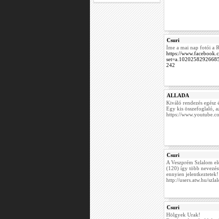
Csuri
Íme a mai nap fotói a R
https://www.facebook.
set=a.1020258292668
242
ALLADA
Kiváló rendezés egész 
Egy kis összefoglaló, a
https://www.youtube.
Csuri
A Veszprém Szlalom elő
(120) így több nevezé
ennyien jelentkeztetek!
http://users.atw.hu/szl
Csuri
Hölgyek Urak!