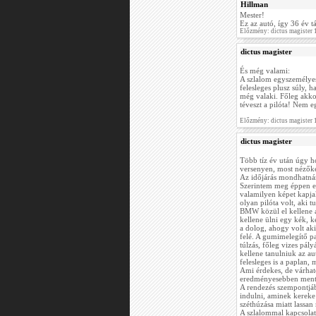
Hillman
Mester!
Ez az autó, így 36 év t
Előzmény: dictus magister
dictus magister
És még valami:
A szlalom egyszemélyes
felesleges plusz súly, 
még valaki. Főleg akko
téveszt a pilóta! Nem e
Előzmény: dictus magister
dictus magister
Több tíz év után úgy ho
versenyen, most nézők
Az időjárás mondhatnánk
Szerintem meg éppen e
valamilyen képet kapja
olyan pilóta volt, aki t
BMW közül el kellene a
kellene ülni egy kék, 
a dolog, ahogy volt aki
felé. A gumimelegítő p
túlzás, főleg vizes pá
kellene tanulniuk az a
felesleges is a paplan, 
Ami érdekes, de várhat
eredményesebben ment
A rendezés szempontjáb
indulni, aminek kereke 
széthúzása miatt lassa
A szlalommal kapcsolat