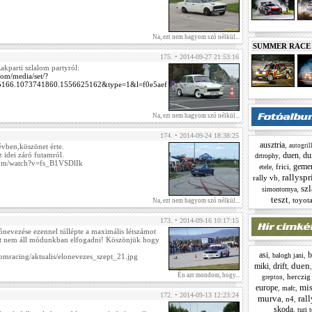
Na, ezt nem hagyom szó nélkül...
SUMMER RACE N
175. • 2014-09-27 21:53:16
akparti szlalom partyról:
com/media/set/?
5166.1073741860.1556625162&type=1&l=f0e5aef
Na, ezt nem hagyom szó nélkül...
174. • 2014-09-24 18:38:25
ausztria
,
évben,köszönet érte.
autogril
z idei záró futamról.
duen
du
,
,
drtrophy
com/watch?v=fs_B1VSDlIk
geme
,
frici
,
etele
rallyspr
rally vb
,
sz
,
simontornya
teszt
,
toyota
Na, ezt nem hagyom szó nélkül...
173. • 2014-09-16 10:17:15
nevezése ezennel túllépte a maximális létszámot
st nem áll módunkban elfogadni! Köszönjük hogy
asi
b
,
,
balogh jani
alomracing/aktualis/elonevezes_szept_21.jpg
duen
miki
drift
,
,
Én azt mondom, hogy...
,
herczig
grepton
mi
europe
,
,
mafc
172. • 2014-09-13 12:23:24
murva
ral
,
n4
,
skoda
,
turi 