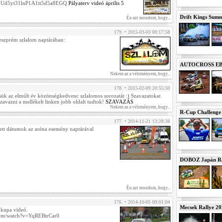
=UUd5yt31lnP1A1tt5d5a8EGQ
Pályaterv videó április 5
Drift Kings Summe
Én azt mondom, hogy...
179. • 2015-03-03 00:17:58
Veszprém szlalom naptárában:
AUTOCROSS EB 2
Nekem az a véleményem, hogy...
178. • 2015-02-09 20:55:50
ssük az elmúlt év közönségkedvenc szlalomos sorozatát :) Szavazatokat
zavazni a mellékelt linken jobb oldalt tudtok!
SZAVAZÁS
Nekem az a véleményem, hogy...
R-Cup Challeng
177. • 2014-11-21 13:28:38
zett dátumok az aréna esemény naptárával
DOBOZ Japán Ra
Én azt mondom, hogy...
176. • 2014-10-05 09:01:04
Mecsek Rallye 2
 kupa videó.
com/watch?v=YqREBtrCar0