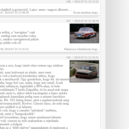
168. • 2014-07-31 22:15:32
ávlatából is gyönyörű. Lajos -anno- nagyot alkotott.....
 167. 2014-07-31 21:40:39
Én azt mondom, hogy...
167. • 2014-07-31 21:40:39
 műfaj, a "navigátor" csak
ha esetleg nem mondta volna
r, amikor navigátorral pályát
gy példa volt rá!
 166. 2014-07-31 21:35:31
Nekem az a véleményem, hogy...
166. • 2014-07-31 21:35:31
zta a sors, hogy ismét részt vettem egy szlalom
ént.
, nem kedvezett az elején, mert esett...
z volt a kedvező körülmény ahhoz, hogy
k a mezőnyről. Úgy gondolom, hogy kb. tíz-tizenöt
udta, hogy hol van, tudta, hogy mit csinál. A sok
dni néhányat, leginkább a 90%-ukat, és bele
kereklámpás T betűs Zsiguliba, és ha azzal már megy
nek ment is, akkor lehet kacsingatni a bajor márka
aplanok használata pedig ezen a szinten barokkos
lyán. Kb. 102 dolog lenne, amit a paplanosoknak meg
utóversenyzésről. Kivéve: Citroen Saxo, de neki meg
mert anélkül is jó lehetne.
ó volt, hogy a csendes "szériások" szebben,
ek, mint a "hangoskodók".
ól örvendetes, hogy szinte mindennel lehetett
volt, viszont az esős szakaszban a rajtoltatás
n mentek a dolgok.
ban az a "több tízéves" tapasztalatom és tanácsom a