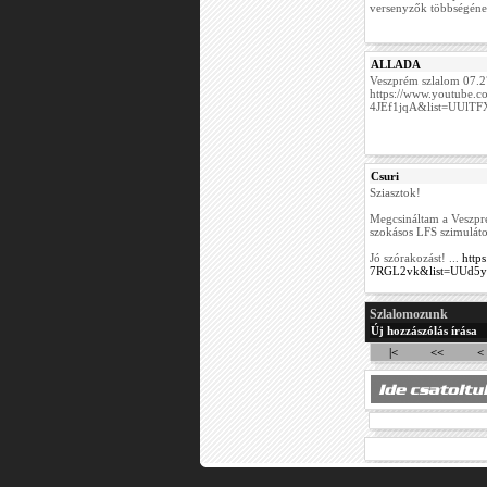
versenyzők többségének,
ALLADA
Veszprém szlalom 07.27
https://www.youtube.
4JEf1jqA&list=UUlT
Csuri
Sziasztok!
Megcsináltam a Veszpré
szokásos LFS szimulát
Jó szórakozást! ...
http
7RGL2vk&list=UUd5y
Szlalomozunk
Új hozzászólás írása
|<
<<
<