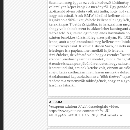
Szerintem meg éppen ez volt a kedvező körülmény
valamilyen képet kapjak a mezőnyről. Úgy gondol
tíz-tizenöt olyan pilóta volt, aki tudta, hogy hol van
hogy mit csinál. A sok BMW közül el kellene adni 
leginkább a 90%-ukat, és bele kellene ülni egy kék,
kereklámpás T betűs Zsiguliba, és ha azzal már meg
ahogy volt akinek ment is, akkor lehet kacsingatni 
márka felé. A gumimelegítő paplanok használata pe
szinten barokkos túlzás, főleg vizes pályán. Kb. 10
lenne, amit a paplanosoknak meg kellene tanulniuk
autóversenyzésről. Kivéve: Citroen Saxo, de neki 
felesleges is a paplan, mert anélkül is jó lehetne.
Ami érdekes, de várható volt, hogy a csendes "széri
szebben, eredményesebben mentek, mint a "hangos
A rendezés szempontjából örvendetes, hogy szinte
lehetett indulni, aminek kereke volt, viszont az es
a rajtoltatás széthúzása miatt lassan mentek a dolgo
A szlalommal kapcsolatban az a "több tízéves" tapa
tanácsom a versenyzők többségének, hogy az a gyor
lassúnak látszik...
ALLADA
Veszprém szlalom 07.27. összefoglaló videó.
https://www.youtube.com/watch?v=JU-
4JEf1jqA&list=UUlTFXST2tty8RS41ax-nG_w