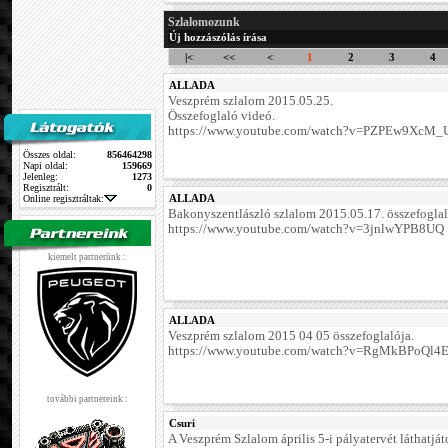
Szlalomozunk
Új hozzászólás írása
|<
<<
<
1
2
3
4
ALLADA
Veszprém szlalom 2015.05.25.
Összefoglaló videó.
https://www.youtube.com/watch?v=PZPEw9XcM_
Összes oldal:
856464298
Napi oldal:
159669
Jelenleg:
1273
Regisztrált:
0
ALLADA
Online regisztráltak:
Bakonyszentlászló szlalom 2015.05.17. összefoglal
https://www.youtube.com/watch?v=3jnlwYPB8UQ
kiemelt partnerünk :
ALLADA
Veszprém szlalom 2015 04 05 összefoglalója.
https://www.youtube.com/watch?v=RgMkBPoQl4
további partnereink :
Csuri
A Veszprém Szlalom április 5-i pályatervét láthatjá