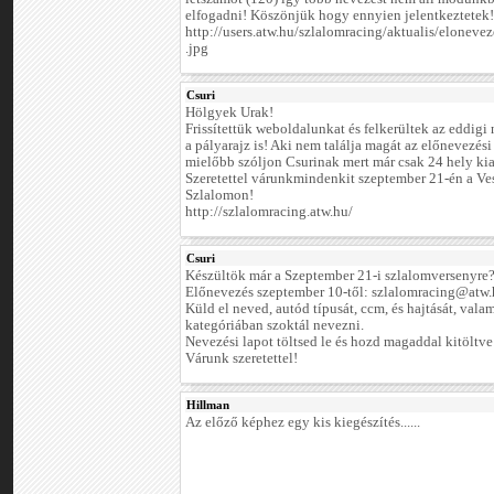
elfogadni! Köszönjük hogy ennyien jelentkeztetek!
http://users.atw.hu/szlalomracing/aktualis/eloneve
.jpg
Csuri
Hölgyek Urak!
Frissítettük weboldalunkat és felkerültek az eddigi
a pályarajz is! Aki nem találja magát az előnevezési
mielőbb szóljon Csurinak mert már csak 24 hely ki
Szeretettel várunkmindenkit szeptember 21-én a V
Szlalomon!
http://szlalomracing.atw.hu/
Csuri
Készültök már a Szeptember 21-i szlalomversenyre
Előnevezés szeptember 10-től: szlalomracing@atw.
Küld el neved, autód típusát, ccm, és hajtását, val
kategóriában szoktál nevezni.
Nevezési lapot töltsed le és hozd magaddal kitöltve
Várunk szeretettel!
Hillman
Az előző képhez egy kis kiegészítés......