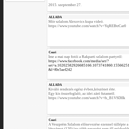
2015. szeptember 27.
ALLADA
Mór szlalom Alexovics kupa videó.
https://www.youtube.com/watch?v=YqREBtrCar0
Csuri
Íme a mai nap fotói a Rakparti szlalom partyról:
https://www.facebook.com/media/set/?
set=a.10202582926685166.1073741860.1556625
&l=f0e5aef242
ALLADA
Kiváló rendezés egész évben,köszönet érte.
Egy kis összefoglaló, az idei záró futamról.
https://www.youtube.com/watch?v=fs_B1VSDlIk
Csuri
A Veszprém Szlalom előnevezése ezennel túllépte a
létszámot (120) így több nevezést nem áll módunk