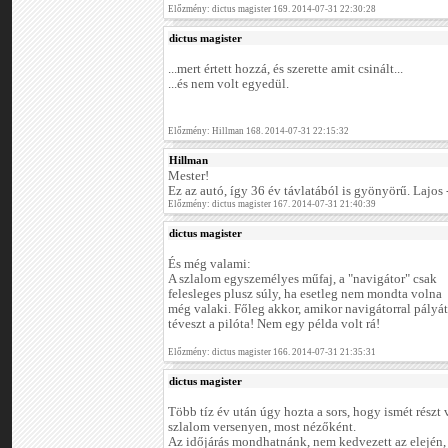
Előzmény: dictus magister 169. 2014-07-31 22:30:28
dictus magister
...mert értett hozzá, és szerette amit csinált...
...és nem volt egyedül.
Előzmény: Hillman 168. 2014-07-31 22:15:32
Hillman
Mester!
Ez az autó, így 36 év távlatából is gyönyörű. Lajos -
Előzmény: dictus magister 167. 2014-07-31 21:40:39
dictus magister
És még valami:
A szlalom egyszemélyes műfaj, a "navigátor" csak
felesleges plusz súly, ha esetleg nem mondta volna
még valaki. Főleg akkor, amikor navigátorral pályát
téveszt a pilóta! Nem egy példa volt rá!
Előzmény: dictus magister 166. 2014-07-31 21:35:31
dictus magister
Több tíz év után úgy hozta a sors, hogy ismét részt
szlalom versenyen, most nézőként.
Az időjárás mondhatnánk, nem kedvezett az elején, m