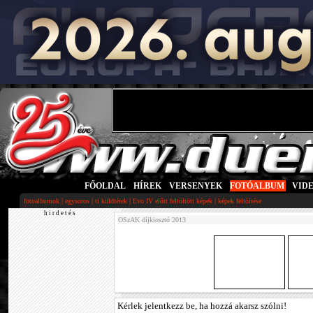
FŐOLDAL
|
HÍREK
|
VERSENYEK
|
FOTÓALBUM
|
VID
|
|
|
|
fotoalbumok
egysoros
ti küldtétek
Evo IV előtt feltöltött képek
képek feltöltése
h i r d e t é s
OSzAK díjkiosztó 2013
Kérlek jelentkezz be, ha hozzá akarsz szólni!