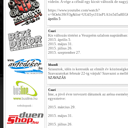
videón. A vége a célnál egy kicsit változik de nagyjá
https://www.youtube.com/watch?
v=SOebi39iVJg&list=UUd5yt31lnP1A1tt5d5a8E
április 5
Csuri
Kis változás történt a Veszprém szlalom naptárában
2015. április 5.
2015. május 31.
2015. július 26.
2015. szeptember 27.
hbandi
Sziasztok, idén is keressük az elmúlt év közönségk
Szavazatokat február 22-ig várjuk! Szavazni a mellé
SZAVAZÁS
Csuri
Íme, a jövő évre tervezett dátumok az aréna esemén
egyeztetve:
webshopunk :
2015. március 29.
2015. május 31.
2015. július 26.