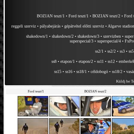
BOZIAN teszt/1
•
Ford teszt/1
•
BOZIAN teszt/2
•
Ford 
reggeli szerviz
•
pályabejárás
•
gépátvétel előtti szerviz
•
Algarve stadion
shakedown/1
•
shakedown/2
•
shakedown/3
•
szervizben
•
super
superspecial/3
•
superspecial/4
•
FxPro
ss2/1
•
ss2/2
•
ss3
•
ss5
ss8
•
etapon/1
•
etapon/2
•
ss11
•
ss12
•
emberkék
ss15
•
ss16
•
ss18/1
•
céldobogó
•
ss18/2
•
vasá
Küldj be Te
Ford teszt/1
BOZIAN teszt/2