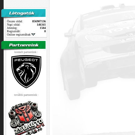
Összes oldal:
856907136
Napi oldal:
146341
Jelenleg:
1504
Regisztrált:
0
Online regisztráltak:
kiemelt partnerünk :
további partnereink :