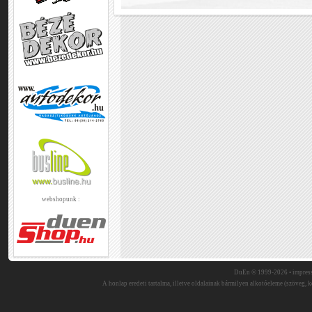
webshopunk :
DuEn © 1999-2026 •
impres
A honlap eredeti tartalma, illetve oldalainak bármilyen alkotóeleme (szöveg, ké