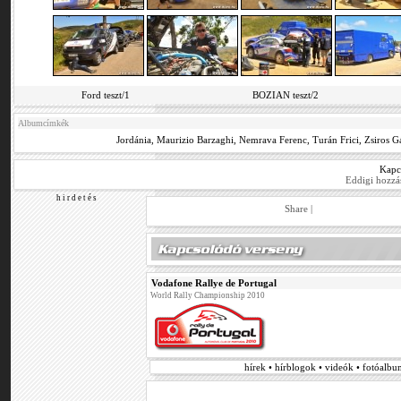
Ford teszt/1
BOZIAN teszt/2
Albumcímkék
Jordánia
,
Maurizio Barzaghi
,
Nemrava Ferenc
,
Turán Frici
,
Zsiros G
Kapc
Eddigi hozzá
h i r d e t é s
Share
|
Vodafone Rallye de Portugal
World Rally Championship 2010
hírek • hírblogok • videók • fotóalb