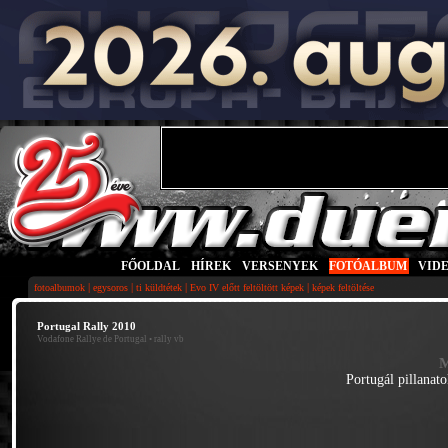
FŐOLDAL
|
HÍREK
|
VERSENYEK
|
FOTÓALBUM
|
VID
|
|
|
|
fotoalbumok
egysoros
ti küldtétek
Evo IV előtt feltöltött képek
képek feltöltése
Portugal Rally 2010
Vodafone Rallye de Portugal
• rally vb
M
Portugál pillanat