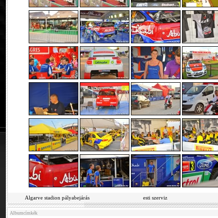
Algarve stadion pályabejárás
esti szerviz
Albumcímkék