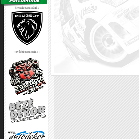
kiemelt partnerünk :
további partnereink :