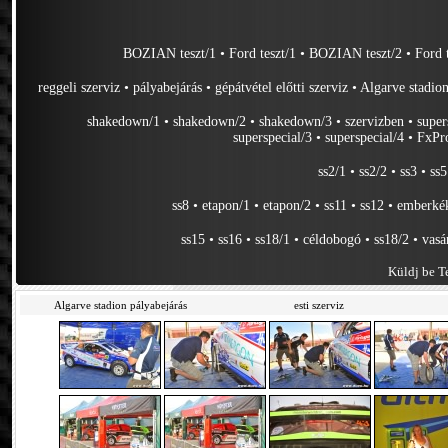
BOZIAN teszt/1
•
Ford teszt/1
•
BOZIAN teszt/2
•
Ford 
reggeli szerviz
•
pályabejárás
•
gépátvétel előtti szerviz
•
Algarve stadion
shakedown/1
•
shakedown/2
•
shakedown/3
•
szervizben
•
super
superspecial/3
•
superspecial/4
•
FxPro
ss2/1
•
ss2/2
•
ss3
•
ss5
ss8
•
etapon/1
•
etapon/2
•
ss11
•
ss12
•
emberkék
ss15
•
ss16
•
ss18/1
•
céldobogó
•
ss18/2
•
vasá
Küldj be Te
Algarve stadion pályabejárás
esti szerviz