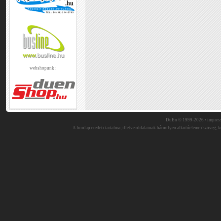
webshopunk :
DuEn © 1999-2026 •
impres
A honlap eredeti tartalma, illetve oldalainak bármilyen alkotóeleme (szöveg, ké