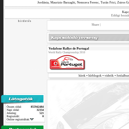
Jordánia
,
Maurizio Barzaghi
,
Nemrava Ferenc
,
Turán Frici
,
Zsiros G
Kapc
Eddigi hozzá
h i r d e t é s
Share
|
Vodafone Rallye de Portugal
World Rally Championship 2010
hírek • hírblogok • videók • fotóalb
Összes oldal:
855942484
Napi oldal:
32334
Jelenleg:
521
Regisztrált:
0
Online regisztráltak: