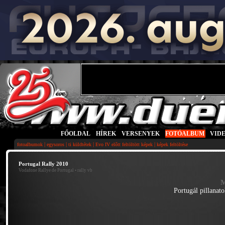
FŐOLDAL
|
HÍREK
|
VERSENYEK
|
FOTÓALBUM
|
VID
|
|
|
|
fotoalbumok
egysoros
ti küldtétek
Evo IV előtt feltöltött képek
képek feltöltése
Portugal Rally 2010
Vodafone Rallye de Portugal
• rally vb
M
Portugál pillanat