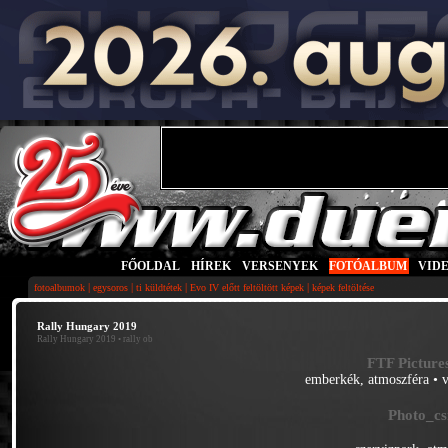
FŐOLDAL
|
HÍREK
|
VERSENYEK
|
FOTÓALBUM
|
VID
|
|
|
|
fotoalbumok
egysoros
ti küldtétek
Evo IV előtt feltöltött képek
képek feltöltése
Rally Hungary 2019
Rally Hungary 2019
• rally ob
FTF Picture
emberkék, atmoszféra
•
Photo_cs