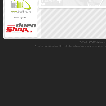
webshopunk :
DuEn © 1999-2026 •
impres
A honlap eredeti tartalma, illetve oldalainak bármilyen alkotóeleme (szöveg, ké