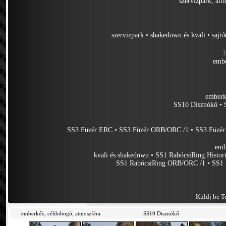
szervizpark, at
szervizpark
•
shakedown és kvali
•
sajtó
embe
emberk
SS10 Disznókő
•
SS3 Füzér ERC
•
SS3 Füzér ORB/ORC /1
•
SS3 Füzé
emb
kvali és shakedown
•
SS1 RabócsiRing Histor
SS1 RabócsiRing ORB/ORC /1
•
SS1 
Küldj be Te
emberkék, céldobogó, atmoszféra
SS10 Disznókő