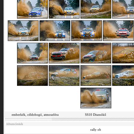
emberkék, céldobogó, atmoszféra
SS10 Disznókő
Albumcímkék
rally ob