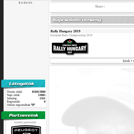
h i r d e t é s
Share
|
Rally Hungary 2019
European Rally Championship 2019
hírek •
Összes oldal:
856813880
Napi oldal:
53085
Jelenleg:
1561
Regisztrált:
0
Online regisztráltak:
kiemelt partnerünk :