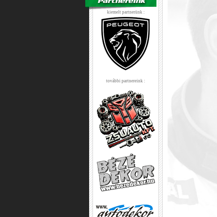
kiemelt partnerünk :
további partnereink :