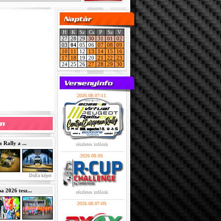
H
K
Sz
Cs
P
Sz
V
27
28
29
30
31
01
02
03
04
05
06
07
08
09
10
11
12
13
14
15
16
17
18
19
20
21
22
23
24
25
26
27
28
29
30
2026.08.07-11.
Rally a ...
részletes infóink
2026.08.09.
DuEn képei
2026 tesz...
részletes infóink
2026.08.07-09.