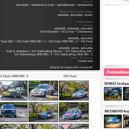
péntek
szervizpark
•
shakedown és kvali
•
sajtótájékoztató
•
rajtceremónia
Etele (Soós Attila) képei
emberkék, atmoszféra, verseny
DuEn képei
vasárnap
emberkék, céldobogó, atmoszféra
SS10 Disznókő
•
SS12 Fony
•
Célceremónia
szombat
emberkék, atmoszféra
 Füzér ERC
•
SS3 Füzér ORB/ORC /1
•
SS3 Füzér ORB/ORC /2
•
SS6 Füzér
péntek
emberkék, szerviz, atmoszféra
kvali és shakedown
•
SS1 RabócsiRing Historic
•
SS1 RabócsiRing ERC
SS1 RabócsiRing ORB/ORC /1
•
SS1 RabócsiRing ORB/ORC /2
kedd - Kishalom
Citroën teszt
Küldj be Te is képet erről a versenyről!
S3 Füzér ORB/ORC /2
SS6 Füzér
DOBOZ Sardegna 
METABOND Kupa 