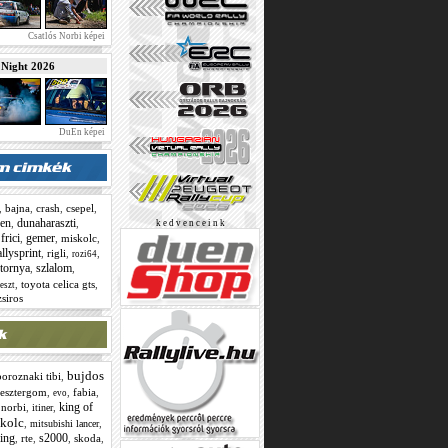
Csatlós Norbi képei
ight 2026
DuEn képei
,
bajna
,
crash
,
csepel
,
en
dunaharaszti
,
,
k e d v e n c e i n k
frici
gemer
,
,
,
miskolc
,
allysprint
,
rigli
,
,
rozi64
tornya
szlalom
,
,
,
toyota celica gts
,
teszt
zsiros
bujdos
boroznaki tibi
,
esztergom
,
,
fabia
,
evo
king of
 norbi
,
,
itiner
kolc
,
,
mitsubishi lancer
cing
s2000
,
rte
,
,
skoda
,