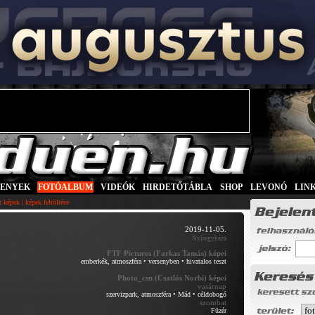
SENYEK
|
FOTÓALBUM
|
VIDEÓK
|
HIRDETŐTÁBLA
|
SHOP
|
LEVONÓ
|
LIN
|
tt képek
képek feltöltése
2019-11-05.
Nyíregyháza
FTF Pictures (Farkas Tamás) képei
emberkék, atmoszféra
•
versenyben
•
hivatalos teszt
Photo_csn (Csatlós Norbi) képei
vasárnap
szervizpark, atmoszféra
•
Mád
•
céldobogó
szombat
Füzér