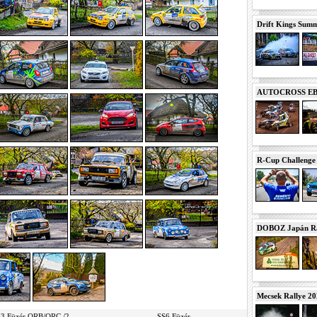
Drift Kings Summe
AUTOCROSS EB 2
R-Cup Challeng
DOBOZ Japán Ra
Mecsek Rallye 2
3 Füzér ORB/ORC /2
SS6 Füzér