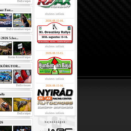
DuEn képei
r Fest...
részletes infóink
2026.08.15-16.
DuEn szombati képei
026 5.for...
részletes infóink
2026.08.13-15.
Kotán Kristóf képei
e KÖRGYOR...
részletes infóink
DuEn összes
2026.08.15-16.
lly
részletes infóink
DuEn képei
026
b a j n o k s á g o k :