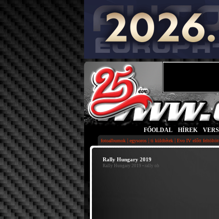
FŐOLDAL
|
HÍREK
|
VER
|
|
|
fotoalbumok
egysoros
ti küldtétek
Evo IV előtt feltöltö
Rally Hungary 2019
Rally Hungary 2019
• rally ob