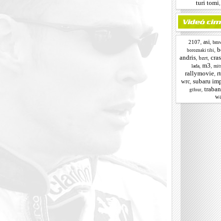
turi tomi
asi
2107
,
,
bm
b
,
boroznaki tibi
andris
cra
,
bzrt
,
m3
,
,
lada
mit
rallymovie
rt
,
subaru im
wrc
,
traban
,
gtfour
w