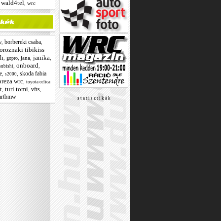
wald4tel
,
,
wrc
borbereki csaba
,
,
w
oroznaki tibikiss
sh
janika
,
,
jana
,
,
gopro
onboard
,
,
subishi
e
skoda fabia
,
,
s2000
preza wrc
,
toyota celica
t
turi tomi
vfts
,
,
,
artbmw
s t a t i s z t i k á k