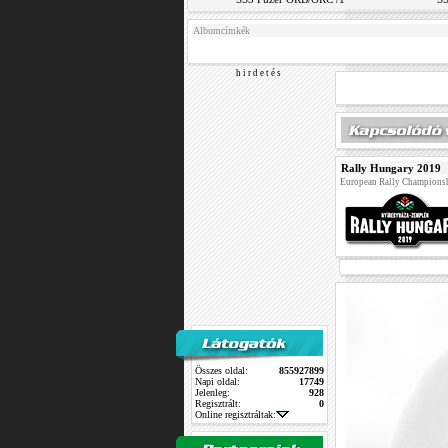
Albumcímkék
h i r d e t é s
Rally Hungary 2019
European Rally Champions
Összes oldal:
855927899
Napi oldal:
17749
Jelenleg:
928
Regisztrált:
0
Online regisztráltak: