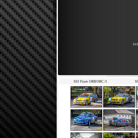
SS3
SS3 Füzér ORB/ORC /1
S