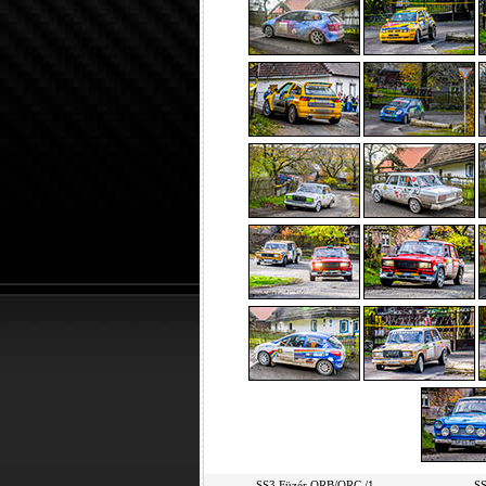
SS3 Füzér ORB/ORC /1
SS