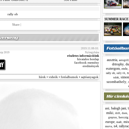
rally ob
SUMMER RACE N
Share
|
2019.11.08-10.
hip 2019
Nyíregyháza
részletes információink
hivatalos honlap
ausztria
,
autogrill
facebook esemény
drtrophy
du
,
eredmények
esztergom
,
etele
r
,
,
rally ob
rally vb
hírek • videók • fotóalbumok • sajtóanyagok
simon
,
salak
szombathely
,
asi
balogh jani
,
,
miki
,
,
,
drift
duen
,
herczig
grepton
mis
europe
,
,
mafc
n4
rallyra
,
,
murva