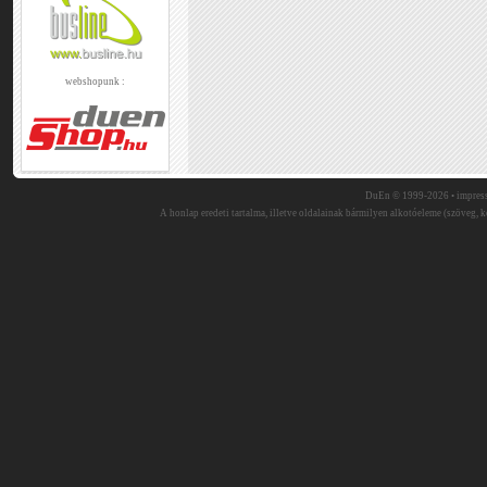
webshopunk :
DuEn © 1999-2026 •
impres
A honlap eredeti tartalma, illetve oldalainak bármilyen alkotóeleme (szöveg, ké