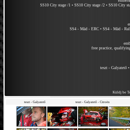
emberk
SS10 City stage /1
•
SS10 City stage /2
•
SS10 City st
e
SS4 - Mád - ERC
•
SS4 - Mád - Ral
emb
free practice, qualifyin
teszt - Galyatető
Küldj be Te
teszt - Galyatető
teszt - Galyatető - Citroën