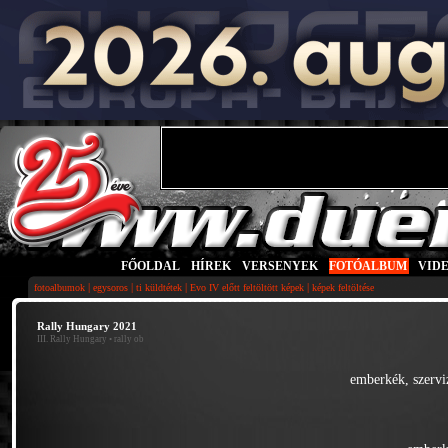
FŐOLDAL
|
HÍREK
|
VERSENYEK
|
FOTÓALBUM
|
VID
|
|
|
|
fotoalbumok
egysoros
ti küldtétek
Evo IV előtt feltöltött képek
képek feltöltése
Rally Hungary 2021
III. Rally Hungary
• rally ob
emberkék, szervi