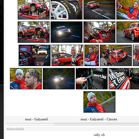
teszt - Galyatető
teszt - Galyatető - Citroën
Albumcímkék
rally ob