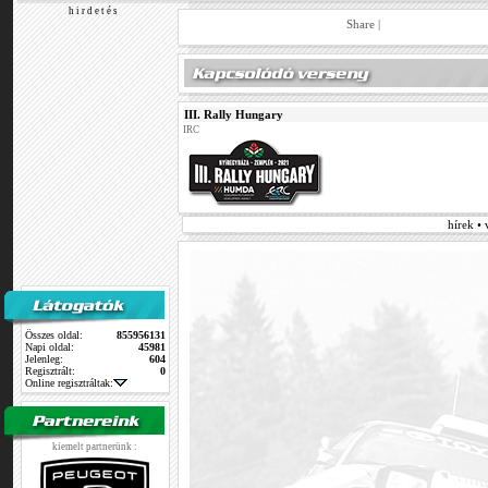
h i r d e t é s
Share
|
III. Rally Hungary
IRC
hírek •
Összes oldal:
855956131
Napi oldal:
45981
Jelenleg:
604
Regisztrált:
0
Online regisztráltak:
kiemelt partnerünk :